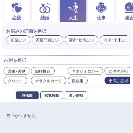
恋愛
結婚
人生
仕事
総
お悩みの詳細を選択
前世占い
家庭問題占い
宿命・使命占い
将来・未来占い
占術を選択
霊視・透視
四柱推命
キネシオロジー
西洋占星術
タロット
オラクルカード
数秘術
東洋占星術
評価順
閲覧数順
占い歴順
見つかりません。