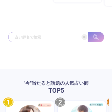
"今"当たると話題の人気占い師
TOP
5
1
2