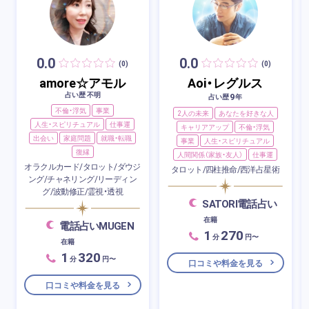
0.0
0.0
(0)
(0)
amore☆アモル
Aoi・レグルス
占い歴 不明
9
占い歴
年
不倫・浮気
事業
2人の未来
あなたを好きな人
人生・スピリチュアル
仕事運
キャリアアップ
不倫・浮気
出会い
家庭問題
就職・転職
事業
人生・スピリチュアル
復縁
人間関係（家族・友人）
仕事運
オラクルカード/タロット/ダウジ
タロット/四柱推命/西洋占星術
ング/チャネリング/リーディン
グ/波動修正/霊視・透視
SATORI電話占い
在籍
電話占いMUGEN
1
270
分
円〜
在籍
1
320
分
円〜
口コミや料金を見る
口コミや料金を見る