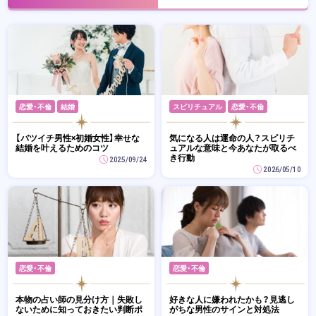
恋愛・不倫
結婚
スピリチュアル
恋愛・不倫
【バツイチ男性×初婚女性】幸せな
気になる人は運命の人？スピリチ
結婚を叶えるためのコツ
ュアルな意味と今あなたが取るべ
き行動
2025/09/24
2026/05/10
恋愛・不倫
恋愛・不倫
本物の占い師の見分け方｜失敗し
好きな人に嫌われたかも？見逃し
ないために知っておきたい判断ポ
がちな男性のサインと対処法