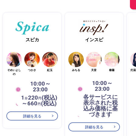
スピカ
インスピ
そめいよし
つかさ
紅玉
みちる
天音
春陽
灯凪
の
10:00～
10:00～
23:00
23:00
各サービスに
1
220
(税込)
分
円
表示された税
～660
(税込)
円
込み価格に基
づきます
詳細を見る
詳細を見る