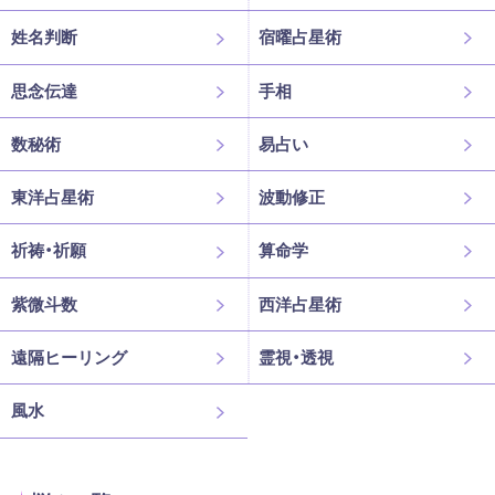
姓名判断
宿曜占星術
思念伝達
手相
数秘術
易占い
東洋占星術
波動修正
祈祷・祈願
算命学
紫微斗数
西洋占星術
遠隔ヒーリング
霊視・透視
風水