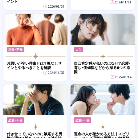
イント
2024/11/21
2026/03/08
恋愛・不倫
人生
片思いが辛い理由とは？脈なしサ
自己肯定感が低いのはなぜ？恋愛・
インとやるべきことを解説
育ち・価値観などから探る6つの原
因
2024/11/25
2025/08/14
恋愛・不倫
恋愛・不倫
付き合っていないのに嫉妬する男
運命の人か確かめる方法｜スピリ