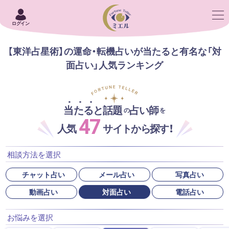
ログイン
【東洋占星術】の運命・転機占いが当たると有名な「対
面占い」人気ランキング
当たると話題
占い師
の
を
47
人気
サイトから探す！
相談方法を選択
チャット占い
メール占い
写真占い
動画占い
対面占い
電話占い
お悩みを選択