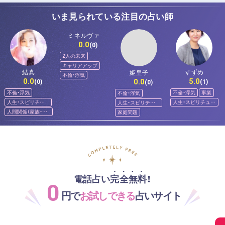
いま見られている注目の占い師
ミネルヴァ
0.0
(0)
2人の未来
キャリアアップ
結真
すずめ
姫皇子
不倫・浮気
0.0
5.0
0.0
(0)
(1)
(0)
不倫・浮気
不倫・浮気
事業
不倫・浮気
人生・スピリチュ
人生・スピリチュア
人生・スピリチュ
アル
ル
アル
人間関係（家族・友
家庭問題
人）
電話占い完全無料！
0
円で
お試しできる
占いサイト