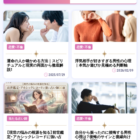
恋愛・不倫
恋愛・不倫
運命の人か確かめる方法｜スピリ
浮気相手が好きすぎる男性の心理
チュアルと現実の両面から徹底解
｜本気か遊びか見極める判断軸
説！
2026/02/09
2025/07/29
当たる占い師
恋愛・不倫
【現世の悩みの根源を知る】前世鑑
自分から振ったのに後悔する男性
定・アカシックレコードに強い占
心理は？後悔のサインと復縁向け