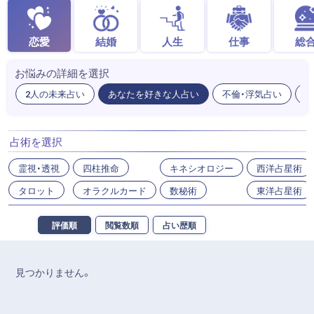
恋愛
結婚
人生
仕事
総
お悩みの詳細を選択
2人の未来占い
あなたを好きな人占い
不倫・浮気占い
出
占術を選択
霊視・透視
四柱推命
キネシオロジー
西洋占星術
タロット
オラクルカード
数秘術
東洋占星術
評価順
閲覧数順
占い歴順
見つかりません。