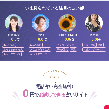
いま見られている注目の占い師
虹色美保
アマモ
琥珀 KOHAKU
癒音寿
0.0
0.0
0.0
0.0
(0)
(0)
(0)
(0)
2人の未来
2人の未来
キャリアアップ
不倫・浮気
事業
あなたを好きな人
あなたを好きな人
不倫・浮気
事業
人生・スピリチュア
ル
キャリアアップ
キャリアアップ
電話占い完全無料！
0
円で
お試しできる
占いサイト