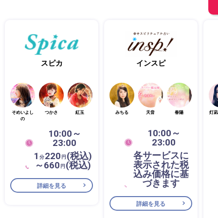
スピカ
インスピ
そめいよし
つかさ
紅玉
みちる
天音
春陽
灯凪
の
10:00～
10:00～
23:00
23:00
各サービスに
1
220
(税込)
分
円
表示された税
～660
(税込)
円
込み価格に基
づきます
詳細を見る
詳細を見る