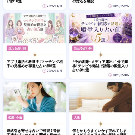
い師10選
の対応を解説
2026/04/21
2025/05/26
当たる占い師
当たる占い師
アプリ婚活の救世主！マッチング相
「予約困難・メディア露出」1分で満
手の見極めが得意な占い師5選
枠！テレビや雑誌で話題の殿堂入り
占い師5選
2026/04/21
2026/05/06
恋愛・不倫
人生
連絡引き寄せは占いで可能？音信
何もかもうまくいかず疲れてしま
不通やブロックから関係を動かす
うスピリチュアル的な意味と回復