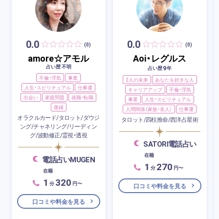
0.0
0.0
(0)
(0)
amore☆アモル
Aoi・レグルス
占い歴 不明
9
占い歴
年
不倫・浮気
事業
2人の未来
あなたを好きな人
人生・スピリチュアル
仕事運
キャリアアップ
不倫・浮気
出会い
家庭問題
就職・転職
事業
人生・スピリチュアル
復縁
人間関係（家族・友人）
仕事運
オラクルカード/タロット/ダウジ
タロット/四柱推命/西洋占星術
ング/チャネリング/リーディン
グ/波動修正/霊視・透視
SATORI電話占い
在籍
電話占いMUGEN
1
270
分
円〜
在籍
1
320
分
円〜
口コミや料金を見る
口コミや料金を見る