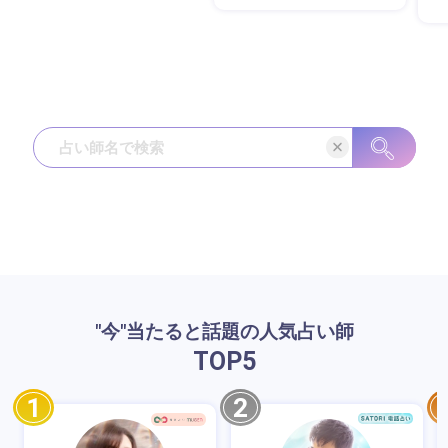
"今"当たると話題の人気占い師
TOP
5
1
2