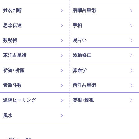
姓名判断
宿曜占星術
思念伝達
手相
数秘術
易占い
東洋占星術
波動修正
祈祷・祈願
算命学
紫微斗数
西洋占星術
遠隔ヒーリング
霊視・透視
風水