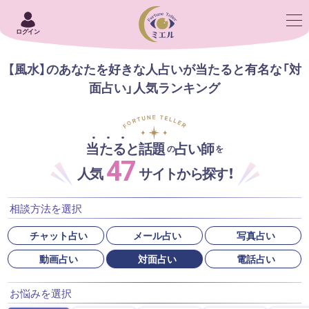
ログイン
【風水】のあなたを好きな人占いが当たると有名な「対
面占い」人気ランキング
当たると話題
占い師
の
を
47
人気
サイトから探す！
相談方法を選択
チャット占い
メール占い
写真占い
動画占い
対面占い
電話占い
お悩みを選択