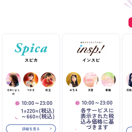
スピカ
インスピ
そめいよし
つかさ
紅玉
みちる
天音
春陽
灯凪
の
10:00～23:00
10:00～23:00
各サービスに
1
220
(税込)
分
円
表示された税
～660
(税込)
円
込み価格に基
づきます
詳細を見る