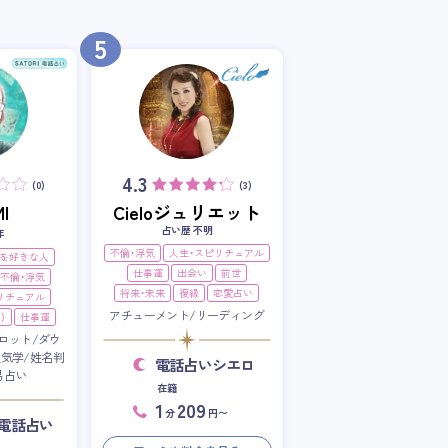
5
4.3
(0)
(3)
I
Cieloジュリエット
占い歴 不明
年
不倫・浮気
人生・スピリチュアル
を好きな人
仕事運
出会い
前世
不倫・浮気
将来・未来
復縁
恋愛占い
リチュアル
アチューメント/リーディング
）
仕事運
ロット/ダウ
星気学/姓名判
電話占いシエロ
易占い
在籍
1
209
分
円〜
RI電話占い