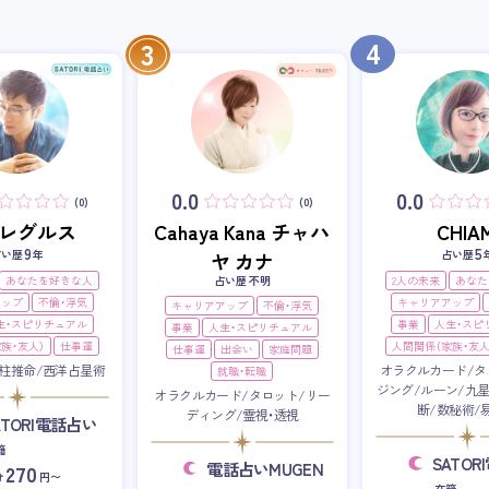
4
3
0.0
0.0
(0)
(0)
i・レグルス
Cahaya Kana チャハ
CHIAM
9
5
占い歴
年
占い歴
ヤ カナ
あなたを好きな人
占い歴 不明
2人の未来
あなた
アップ
不倫・浮気
キャリアアップ
キャリアアップ
不倫・浮気
生・スピリチュアル
事業
人生・スピ
事業
人生・スピリチュアル
族・友人）
仕事運
人間関係（家族・友人
仕事運
出会い
家庭問題
柱推命/西洋占星術
オラクルカード/タ
就職・転職
ジング/ルーン/九
オラクルカード/タロット/リー
断/数秘術/
ディング/霊視・透視
ATORI電話占い
籍
SATO
電話占いMUGEN
270
分
円〜
在籍