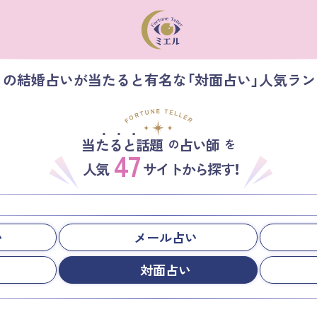
】の結婚占いが当たると有名な「対面占い」人気ラ
当たると話題
占い師
の
を
47
人気
サイトから探す！
い
メール占い
対面占い