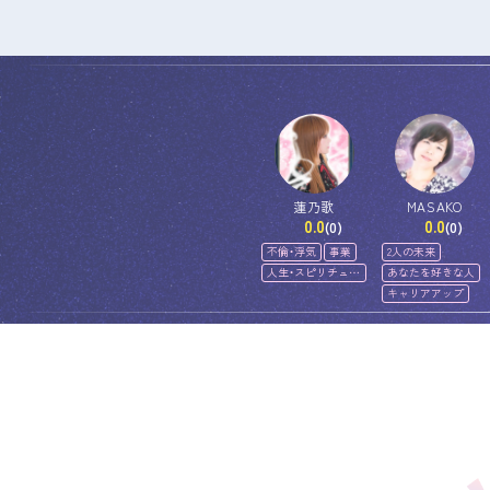
蓮乃歌
MASAKO
0.0
0.0
(0)
(0)
不倫・浮気
事業
2人の未来
人生・スピリチュア
あなたを好きな人
ル
キャリアアップ