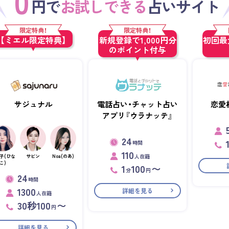
0
円で
お試しできる
占いサイト
限定特典！
限定特典！
【ミエル限定特典】
新規登録で1,000円分
初回最大
のポイント付与
サジュナル
電話占い・チャット占い
恋愛
アプリ『ウラナッテ』
24
時間
110
人在籍
子(ひな
サビン
Noa(のあ)
こ)
1
100
〜
分
円
24
時間
1300
詳細を見る
人在籍
30秒100
〜
円
詳細を見る