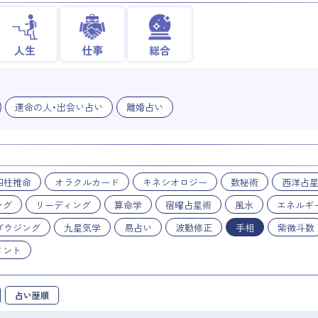
人生
仕事
総合
運命の人・出会い占い
離婚占い
四柱推命
オラクルカード
キネシオロジー
数秘術
西洋占
ング
リーディング
算命学
宿曜占星術
風水
エネルギ
ダウジング
九星気学
易占い
波動修正
手相
紫微斗数
メント
占い歴順