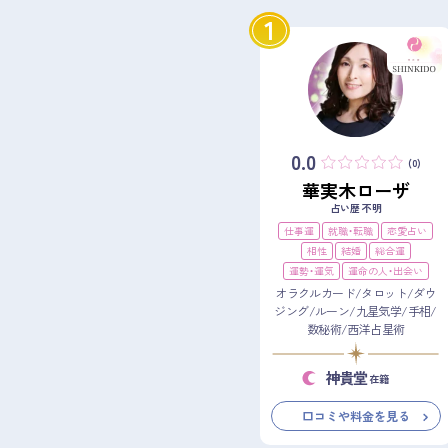
1
0.0
(0)
華実木ローザ
占い歴 不明
仕事運
就職・転職
恋愛占い
相性
結婚
総合運
運勢・運気
運命の人・出会い
オラクルカード/タロット/ダウ
ジング/ルーン/九星気学/手相/
数秘術/西洋占星術
神貴堂
在籍
口コミや料金を見る