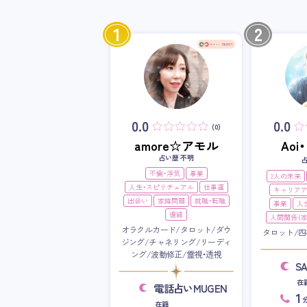
1
2
0.0
0.0
(0)
amore☆アモル
Ao
占い歴 不明
不倫・浮気
事業
2人の未来
人生・スピリチュアル
仕事運
キャリア
出会い
家庭問題
就職・転職
事業
人
復縁
人間関係（家
オラクルカード/タロット/ダウ
タロット/四
ジング/チャネリング/リーディ
ング/波動修正/霊視・透視
S
在
電話占いMUGEN
1
在籍