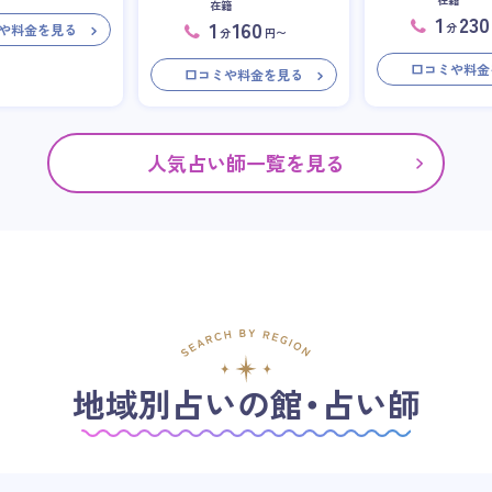
在籍
1
230
1
160
分
や料金を見る
分
円〜
口コミや料金
口コミや料金を見る
人気占い師一覧を見る
地域別占いの館・占い師