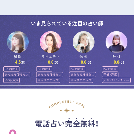
いま見られている注目の占い師
麗珠
ラビュティ
信風
叶羽
4.5
0.0
0.0
0.0
(6)
(0)
(0)
(0)
2人の未来
2人の未来
2人の未来
2人の未来
あなたを好きな人
あなたを好きな人
あなたを好きな人
不倫・浮気
不倫・浮気
キャリアアップ
キャリアアップ
人生・スピリチュア
ル
電話占い完全無料！