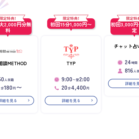
限定特典！
限定特典！
限定特
2,000円分無
初回15分1,000円〜
初回3,000
料
定
チャット占い
24
相談METHOD
TYP
時間
816
人
50
9:00
2:00
人在籍
〜翌
詳細を
1
180
〜
20
4,400
分
円
分
円
詳細を見る
詳細を見る