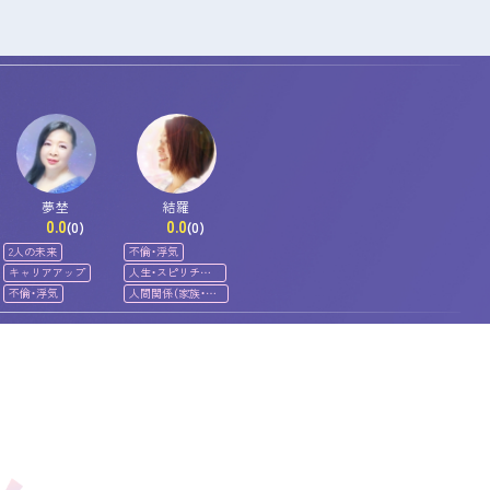
夢埜
結羅
0.0
0.0
(0)
(0)
2人の未来
不倫・浮気
キャリアアップ
人生・スピリチュ
アル
不倫・浮気
人間関係（家族・友
人）