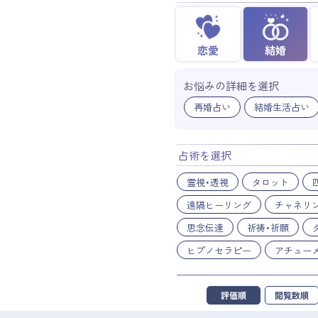
恋愛
結婚
お悩みの詳細を選択
再婚占い
結婚生活占い
占術を選択
霊視・透視
タロット
遠隔ヒーリング
チャネリ
思念伝達
祈祷・祈願
ヒプノセラピー
アチュー
評価順
閲覧数順