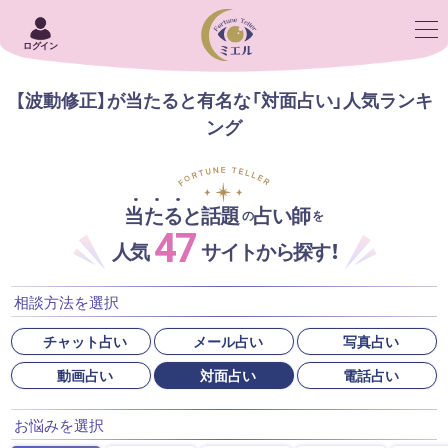
ログイン
【波動修正】が当たると有名な「対面占い」人気ランキ
ング
当たると話題
占い師
の
を
47
人気
サイトから探す！
相談方法を選択
チャット占い
メール占い
写真占い
動画占い
対面占い
電話占い
お悩みを選択