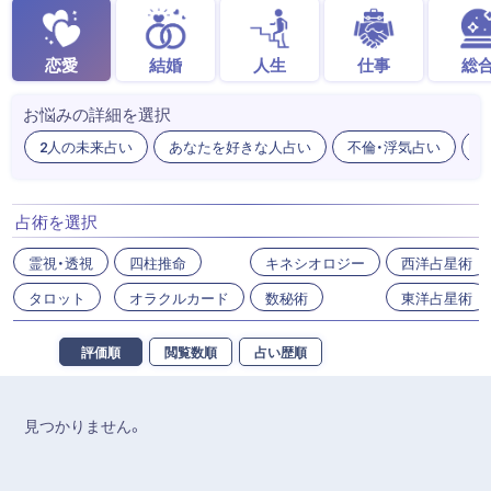
恋愛
結婚
人生
仕事
総
お悩みの詳細を選択
2人の未来占い
あなたを好きな人占い
不倫・浮気占い
出
占術を選択
霊視・透視
四柱推命
キネシオロジー
西洋占星術
タロット
オラクルカード
数秘術
東洋占星術
評価順
閲覧数順
占い歴順
見つかりません。