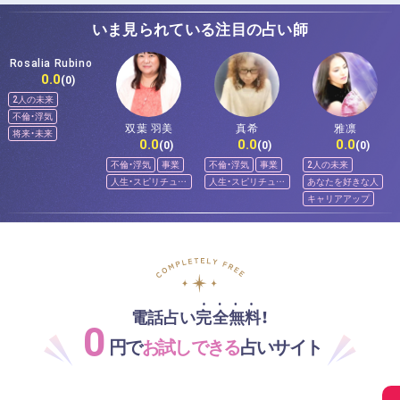
いま見られている注目の占い師
Rosalia Rubino
0.0
(0)
2人の未来
不倫・浮気
双葉 羽美
真希
雅凛
将来・未来
0.0
0.0
0.0
(0)
(0)
(0)
不倫・浮気
事業
不倫・浮気
事業
2人の未来
人生・スピリチュア
人生・スピリチュア
あなたを好きな人
ル
ル
キャリアアップ
電話占い完全無料！
0
円で
お試しできる
占いサイト