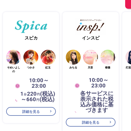
スピカ
インスピ
そめいよし
つかさ
紅玉
みちる
天音
春陽
灯凪
の
10:00～
10:00～
23:00
23:00
各サービスに
1
220
(税込)
分
円
表示された税
～660
(税込)
円
込み価格に基
づきます
詳細を見る
詳細を見る