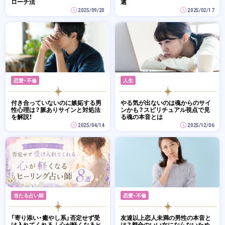
ローチ法
選
2025/09/20
2025/02/17
恋愛・不倫
人生
付き合っていないのに嫉妬する男
やる気が出ないのは魂からのサイ
性心理は？脈ありサインと対処法
ンかも？スピリチュアル視点で見
を解説！
る魂の本音とは
2025/04/14
2025/12/06
当たる占い師
恋愛・不倫
「寄り添い・癒やし系」否定せず受
友達以上恋人未満の男性の本音と
け入れてくれる｜心が軽くなるヒ
は？都合のいい女にならないため