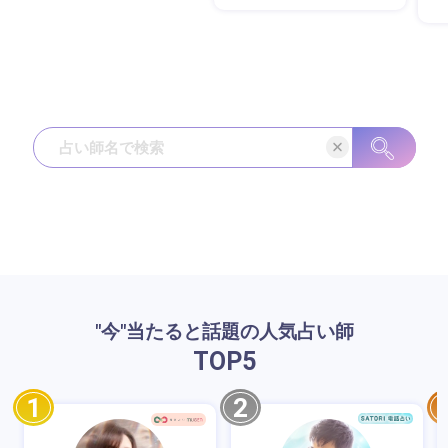
"今"当たると話題の人気占い師
TOP
5
1
2