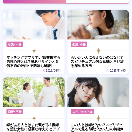
恋愛・不倫
恋愛・不倫
マッチングアプリでLINE交換する
会いたい人に会えないのはなぜ？
男性心理とは？脈ありサインと音
スピリチュアル的な意味と再び絆
信不通の理由・予防法も解説！
を深める方法
2025/04/11
2025/11/03
恋愛・不倫
スピリチュアル
縁がある人とはまた繋がる？復縁
この人とは縁がない？スピリチュ
を望む女性に必要な考え方とアプ
アルで見る「縁がない人」の特徴8