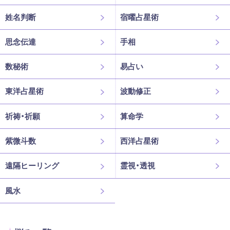
姓名判断
宿曜占星術
思念伝達
手相
数秘術
易占い
東洋占星術
波動修正
祈祷・祈願
算命学
紫微斗数
西洋占星術
遠隔ヒーリング
霊視・透視
風水