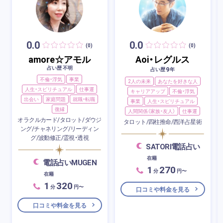
0.0
0.0
(0)
(0)
amore☆アモル
Aoi・レグルス
占い歴 不明
9
占い歴
年
不倫・浮気
事業
2人の未来
あなたを好きな人
人生・スピリチュアル
仕事運
キャリアアップ
不倫・浮気
出会い
家庭問題
就職・転職
事業
人生・スピリチュアル
復縁
人間関係（家族・友人）
仕事運
オラクルカード/タロット/ダウジ
タロット/四柱推命/西洋占星術
ング/チャネリング/リーディン
グ/波動修正/霊視・透視
SATORI電話占い
在籍
電話占いMUGEN
1
270
分
円〜
在籍
1
320
分
円〜
口コミや料金を見る
口コミや料金を見る