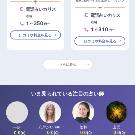
秘術/祈祷・祈願/遠隔ヒーリング
電話占いカリス
電話占いカリス
在籍
1
350
在籍
分
円〜
1
310
分
円〜
口コミや料金を見る
口コミや料金を見る
さらに表示
いま見られている注目の占い師
八戸かい Kai-
佐和
山元
一維
0.0
0.0
0.0
0.0
Hachinohe
(0)
(0)
(0)
(0)