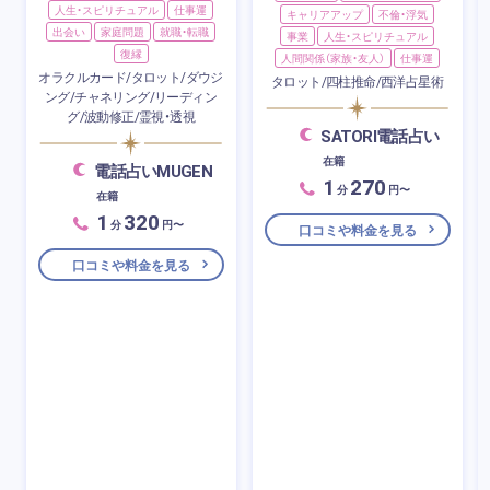
人生・スピリチュアル
仕事運
キャリアアップ
不倫・浮気
出会い
家庭問題
就職・転職
事業
人生・スピリチュアル
復縁
人間関係（家族・友人）
仕事運
オラクルカード/タロット/ダウジ
タロット/四柱推命/西洋占星術
ング/チャネリング/リーディン
グ/波動修正/霊視・透視
SATORI電話占い
在籍
電話占いMUGEN
1
270
分
円〜
在籍
1
320
分
円〜
口コミや料金を見る
口コミや料金を見る