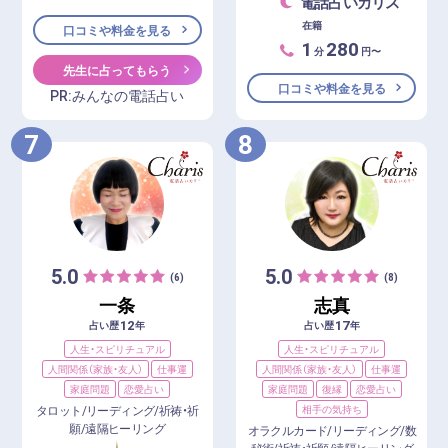
電話占いカリス
在籍
口コミや料金を見る
1
280
分
円〜
先生に占ってもらう
口コミや料金を見る
PR:みんなの電話占い
7
8
5.0
5.0
(6)
(8)
一条
志真
12
17
占い歴
年
占い歴
年
人生・スピリチュアル
人生・スピリチュアル
人間関係（家族・友人）
仕事運
人間関係（家族・友人）
仕事運
家庭問題
恋愛占い
家庭問題
復縁
恋愛占い
タロット/リーディング/祈祷・祈
相手の気持ち
願/遠隔ヒーリング
オラクルカード/リーディング/数