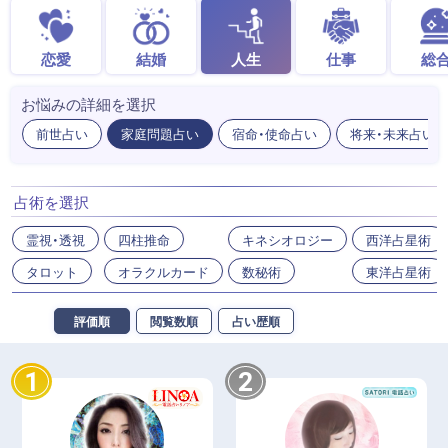
恋愛
結婚
人生
仕事
総
お悩みの詳細を選択
前世占い
家庭問題占い
宿命・使命占い
将来・未来占い
占術を選択
霊視・透視
四柱推命
キネシオロジー
西洋占星術
タロット
オラクルカード
数秘術
東洋占星術
評価順
閲覧数順
占い歴順
1
2