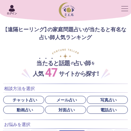
ログイン
【遠隔ヒーリング】の家庭問題占いが当たると有名な
占い師人気ランキング
当たると話題
占い師
の
を
47
人気
サイトから探す！
相談方法を選択
チャット占い
メール占い
写真占い
動画占い
対面占い
電話占い
お悩みを選択