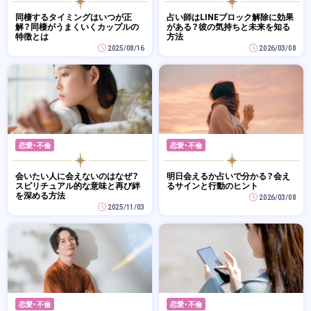
同棲するタイミングはいつが正
占い師はLINEブロック解除に効果
解？同棲がうまくいくカップルの
がある？彼の気持ちと未来を知る
特徴とは
方法
2025/08/16
2026/03/08
恋愛・不倫
恋愛・不倫
会いたい人に会えないのはなぜ？
明日会えるか占いで分かる？会え
スピリチュアル的な意味と再び絆
るサインと行動のヒント
を深める方法
2026/03/08
2025/11/03
恋愛・不倫
恋愛・不倫