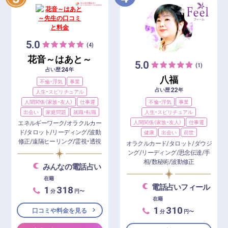
5.0
(4)
花音～はあと～
5.0
(1)
24
占い歴
年
八福
不倫・浮気
事業
22
占い歴
年
人生・スピリチュアル
不倫・浮気
事業
人間関係（家族・友人）
仕事運
人生・スピリチュアル
出会い
家庭問題
就職・転職
人間関係（家族・友人）
仕事運
エネルギーワーク/オラクルカー
ド/タロット/リーディング/波動
健康
出会い
前世
修正/遠隔ヒーリング/霊視・透視
オラクルカード/タロット/ダウジ
ング/リーディング/思念伝達/手
相/数秘術/波動修正
みんなの電話占い
在籍
電話占いフィール
1
318
分
円〜
在籍
1
310
口コミや料金を見る
分
円〜