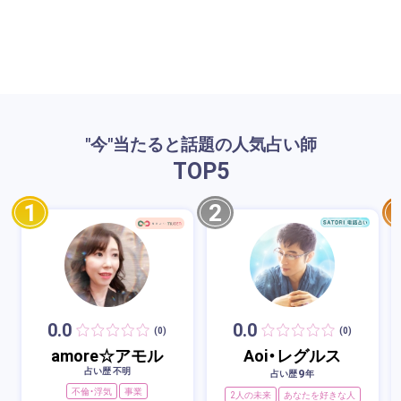
"今"当たると話題の人気占い師
TOP
5
1
2
0.0
0.0
(0)
(0)
amore☆アモル
Aoi・レグルス
占い歴 不明
9
占い歴
年
不倫・浮気
事業
2人の未来
あなたを好きな人