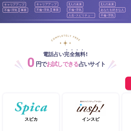
キャリアアップ
2人の未来
2人の未来
キャリアアップ
不倫・浮気
事業
不倫・浮気
あなたを好きな人
不倫・浮気
事業
人生・スピリチュア
不倫・浮気
ル
電話占い完全無料！
0
円で
お試しできる
占いサイト
スピカ
インスピ