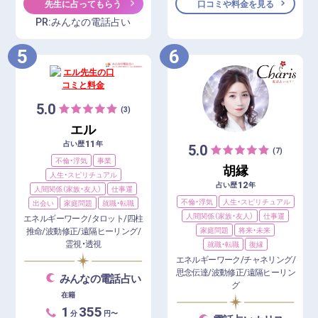
口コミや料金を見る
先生に占ってもらう
PR:みんなの電話占い
5
6
5.0
(3)
エル
11
占い歴
年
5.0
(7)
不倫・浮気
事業
胡縁
人生・スピリチュアル
12
占い歴
年
人間関係（家族・友人）
仕事運
不倫・浮気
人生・スピリチュアル
出会い
家庭問題
就職・転職
人間関係（家族・友人）
仕事運
エネルギーワーク/タロット/四柱
家庭問題
将来・未来
推命/波動修正/遠隔ヒーリング/
霊視・透視
就職・転職
復縁
エネルギーワーク/チャネリング/
思念伝達/波動修正/遠隔ヒーリン
みんなの電話占い
グ
在籍
1
355
分
円〜