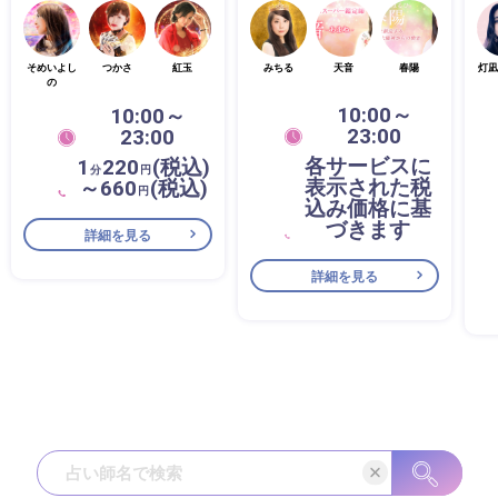
そめいよし
つかさ
紅玉
みちる
天音
春陽
灯凪
の
10:00～
10:00～
23:00
23:00
各サービスに
1
220
(税込)
分
円
表示された税
～660
(税込)
円
込み価格に基
づきます
詳細を見る
詳細を見る