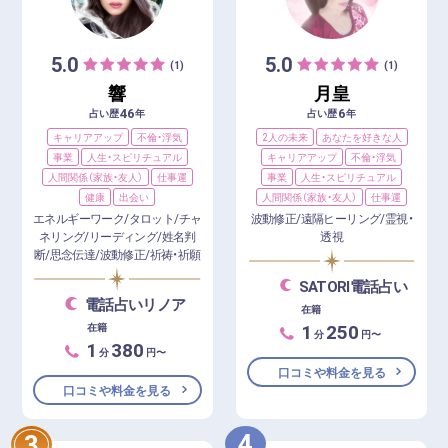
5.0
5.0
(1)
(1)
響
月皇
46
6
占い歴
年
占い歴
年
キャリアアップ
不倫・浮気
2人の未来
あなたを好きな人
事業
人生・スピリチュアル
キャリアアップ
不倫・浮気
人間関係（家族・友人）
仕事運
事業
人生・スピリチュアル
健康
出会い
人間関係（家族・友人）
仕事運
エネルギーワーク/タロット/チャ
波動修正/遠隔ヒーリング/霊視・
ネリング/リーディング/姓名判
透視
断/思念伝達/波動修正/祈祷・祈願
SATORI電話占い
電話占いリノア
在籍
1
250
在籍
分
円〜
1
380
分
円〜
口コミや料金を見る
口コミや料金を見る
4
3