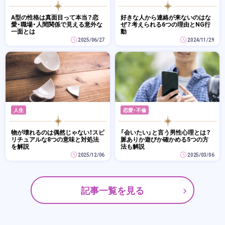
A型の性格は真面目って本当？恋
好きな人から連絡が来ないのはな
愛・職場・人間関係で見える意外な
ぜ？考えられる6つの理由とNG行
一面とは
動
2025/06/27
2024/11/29
人生
恋愛・不倫
物が壊れるのは偶然じゃない！スピ
「会いたい」と言う男性心理とは？
リチュアルな8つの意味と対処法
脈ありか遊びか確かめる5つの方
を解説
法も解説
2025/12/06
2025/03/06
記事一覧を見る