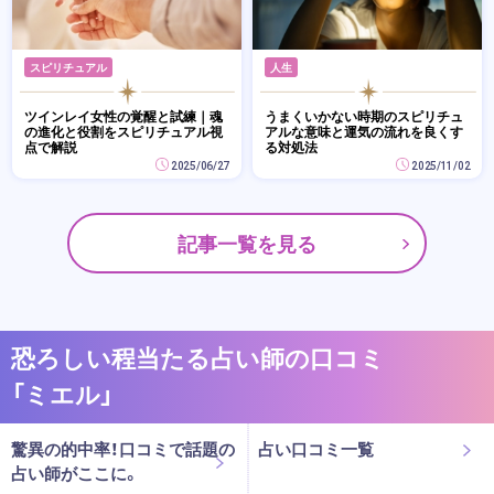
スピリチュアル
人生
ツインレイ女性の覚醒と試練｜魂
うまくいかない時期のスピリチュ
の進化と役割をスピリチュアル視
アルな意味と運気の流れを良くす
点で解説
る対処法
2025/06/27
2025/11/02
記事一覧を見る
恐ろしい程当たる占い師の口コミ
「ミエル」
驚異の的中率！口コミで話題の
占い口コミ一覧
占い師がここに。