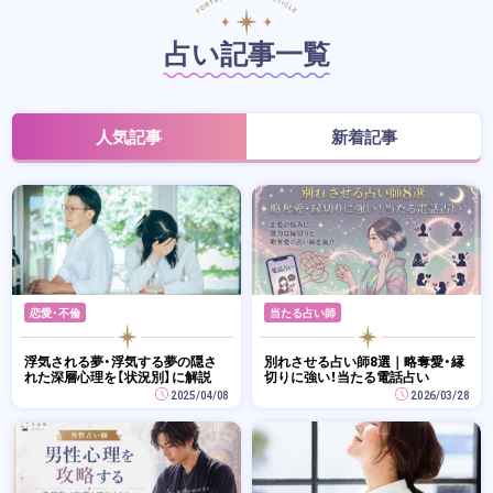
占い記事一覧
人気記事
新着記事
恋愛・不倫
当たる占い師
浮気される夢・浮気する夢の隠さ
別れさせる占い師8選｜略奪愛・縁
れた深層心理を【状況別】に解説
切りに強い！当たる電話占い
2025/04/08
2026/03/28