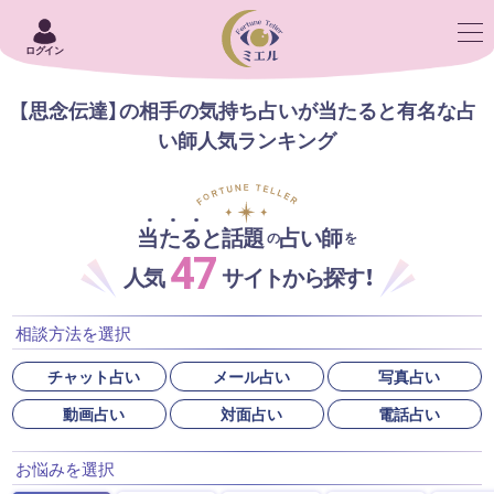
ログイン
【思念伝達】の相手の気持ち占いが当たると有名な占
い師人気ランキング
当たると話題
占い師
の
を
47
人気
サイトから探す！
相談方法を選択
チャット占い
メール占い
写真占い
動画占い
対面占い
電話占い
お悩みを選択