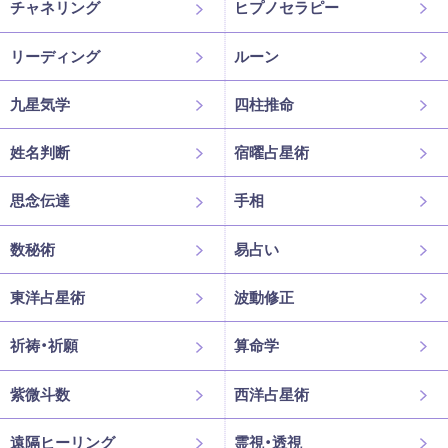
チャネリング
ヒプノセラピー
リーディング
ルーン
九星気学
四柱推命
姓名判断
宿曜占星術
思念伝達
手相
数秘術
易占い
東洋占星術
波動修正
祈祷・祈願
算命学
紫微斗数
西洋占星術
遠隔ヒーリング
霊視・透視