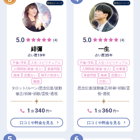
5.0
5.0
(4)
(4)
緋彌
一生
19
35
占い歴
年
占い歴
年
不倫・浮気
人生・スピリチュアル
不倫・浮気
人生・スピリチュアル
人間関係（家族・友人）
家庭問題
人間関係（家族・友人）
仕事運
復縁
恋愛占い
相手の気持ち
家庭問題
復縁
恋愛占い
離婚
片思い
タロット/ルーン/思念伝達/波動
思念伝達/波動修正/祈祷・祈願/霊
修正/祈祷・祈願/霊視・透視
視・透視
1
340
1
360
分
円〜
分
円〜
口コミや料金を見る
口コミや料金を見る
5
6