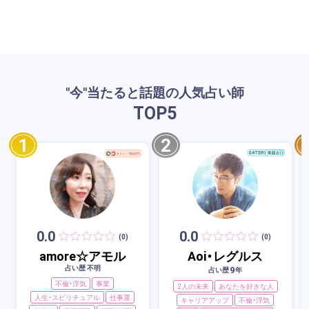
"今"当たると話題の人気占い師
TOP
5
1
2
0.0
0.0
(0)
(0)
amore☆アモル
Aoi・レグルス
占い歴 不明
9
占い歴
年
不倫・浮気
事業
2人の未来
あなたを好きな人
人生・スピリチュアル
仕事運
キャリアアップ
不倫・浮気