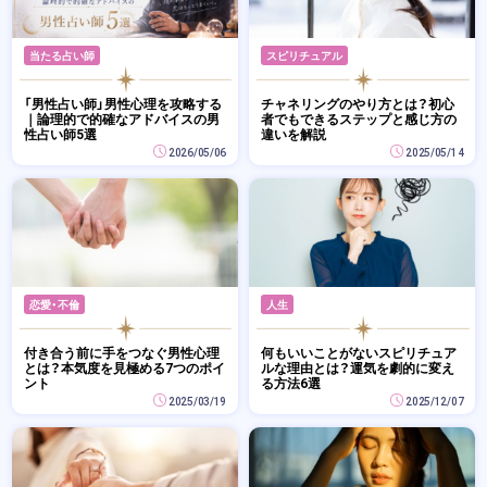
当たる占い師
スピリチュアル
「男性占い師」男性心理を攻略する
チャネリングのやり方とは？初心
｜論理的で的確なアドバイスの男
者でもできるステップと感じ方の
性占い師5選
違いを解説
2026/05/06
2025/05/14
恋愛・不倫
人生
付き合う前に手をつなぐ男性心理
何もいいことがないスピリチュア
とは？本気度を見極める7つのポイ
ルな理由とは？運気を劇的に変え
ント
る方法6選
2025/03/19
2025/12/07