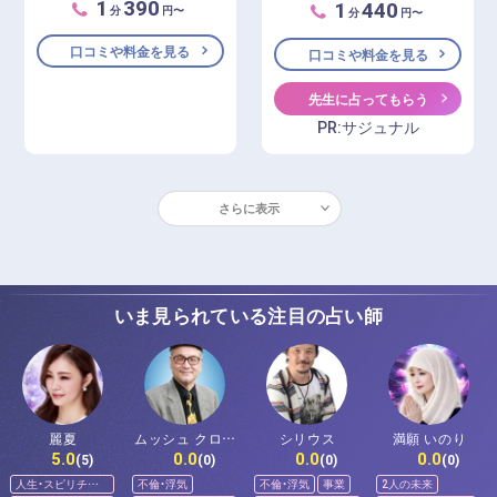
1
390
1
440
分
円〜
分
円〜
口コミや料金を見る
口コミや料金を見る
先生に占ってもらう
PR:サジュナル
さらに表示
いま見られている注目の占い師
麗夏
ムッシュ クロー
シリウス
満願 いのり
5.0
0.0
0.0
0.0
ド
(5)
(0)
(0)
(0)
人生・スピリチュ
不倫・浮気
不倫・浮気
事業
2人の未来