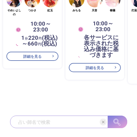
そめいよし
つかさ
紅玉
みちる
天音
春陽
灯凪
の
10:00～
10:00～
23:00
23:00
各サービスに
1
220
(税込)
分
円
表示された税
～660
(税込)
円
込み価格に基
づきます
詳細を見る
詳細を見る