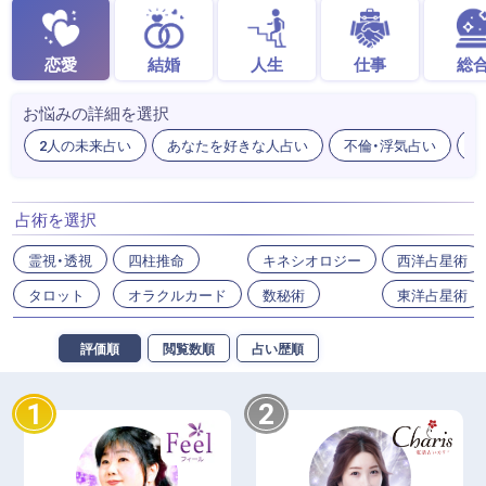
恋愛
結婚
人生
仕事
総
お悩みの詳細を選択
2人の未来占い
あなたを好きな人占い
不倫・浮気占い
出
占術を選択
霊視・透視
四柱推命
キネシオロジー
西洋占星術
タロット
オラクルカード
数秘術
東洋占星術
評価順
閲覧数順
占い歴順
1
2