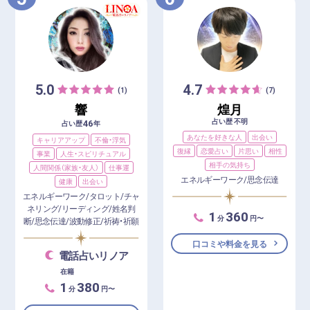
5.0
4.7
(1)
(7)
響
煌月
占い歴 不明
46
占い歴
年
あなたを好きな人
出会い
キャリアアップ
不倫・浮気
復縁
恋愛占い
片思い
相性
事業
人生・スピリチュアル
相手の気持ち
人間関係（家族・友人）
仕事運
エネルギーワーク/思念伝達
健康
出会い
エネルギーワーク/タロット/チャ
ネリング/リーディング/姓名判
1
360
分
円〜
断/思念伝達/波動修正/祈祷・祈願
口コミや料金を見る
電話占いリノア
在籍
1
380
分
円〜