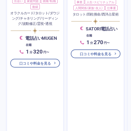
出会い
家庭問題
就職・転職
事業
人生・スピリチュアル
復縁
人間関係（家族・友人）
仕事運
オラクルカード/タロット/ダウジ
タロット/四柱推命/西洋占星術
ング/チャネリング/リーディン
グ/波動修正/霊視・透視
SATORI電話占い
在籍
電話占いMUGEN
1
270
分
円〜
在籍
1
320
分
円〜
口コミや料金を見る
口コミや料金を見る