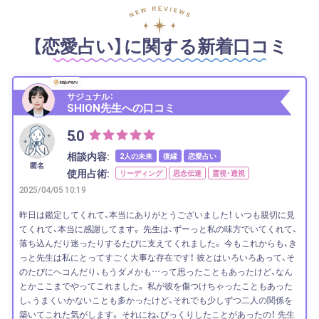
【恋愛占い】に関する新着口コミ
サジュナル：
SHION先生への口コミ
5.0
相談内容:
2人の未来
復縁
恋愛占い
匿名
使用占術:
リーディング
思念伝達
霊視・透視
2025/04/05 10:19
昨日は鑑定してくれて、本当にありがとうございました！ いつも親切に見
てくれて、本当に感謝してます。 先生は、ずーっと私の味方でいてくれて、
落ち込んだり迷ったりするたびに支えてくれました。 今もこれからも、き
っと先生は私にとってすごく大事な存在です！ 彼とはいろいろあって、そ
のたびにヘコんだり、もうダメかも…って思ったこともあったけど、なん
とかここまでやってこれました。 私が彼を傷つけちゃったこともあった
し、うまくいかないことも多かったけど、それでも少しずつ二人の関係を
築いてこれた気がします。 それにね、びっくりしたことがあったの！ 先生