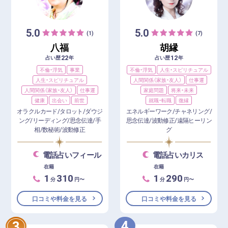
5.0
5.0
(1)
(7)
八福
胡縁
22
12
占い歴
年
占い歴
年
不倫・浮気
事業
不倫・浮気
人生・スピリチュアル
人生・スピリチュアル
人間関係（家族・友人）
仕事運
人間関係（家族・友人）
仕事運
家庭問題
将来・未来
健康
出会い
前世
就職・転職
復縁
オラクルカード/タロット/ダウジ
エネルギーワーク/チャネリング/
ング/リーディング/思念伝達/手
思念伝達/波動修正/遠隔ヒーリン
相/数秘術/波動修正
グ
電話占いフィール
電話占いカリス
在籍
在籍
1
310
1
290
分
円〜
分
円〜
口コミや料金を見る
口コミや料金を見る
4
3