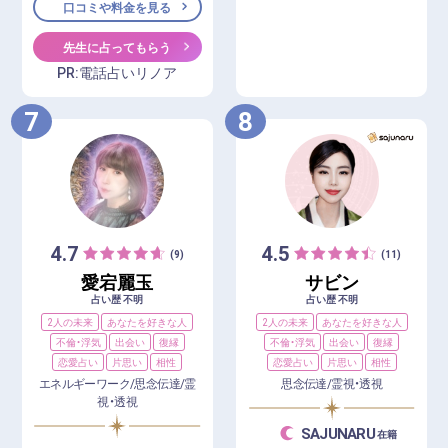
口コミや料金を見る
先生に占ってもらう
PR:電話占いリノア
7
8
4.7
4.5
(9)
(11)
愛宕麗玉
サビン
占い歴 不明
占い歴 不明
2人の未来
あなたを好きな人
2人の未来
あなたを好きな人
不倫・浮気
出会い
復縁
不倫・浮気
出会い
復縁
恋愛占い
片思い
相性
恋愛占い
片思い
相性
エネルギーワーク/思念伝達/霊
思念伝達/霊視・透視
視・透視
SAJUNARU
在籍