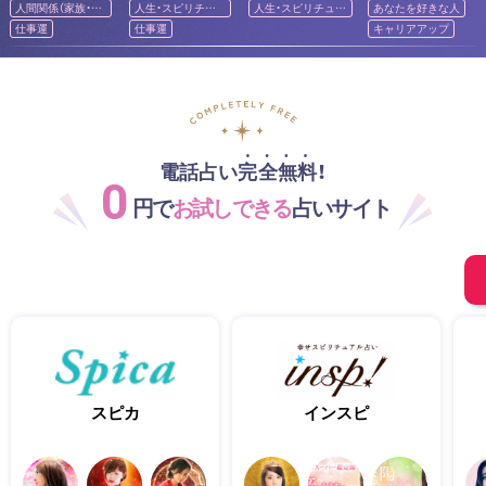
アル
人間関係（家族・友
人生・スピリチュ
人生・スピリチュア
あなたを好きな人
人）
アル
ル
仕事運
仕事運
キャリアアップ
電話占い完全無料！
0
円で
お試しできる
占いサイト
スピカ
インスピ