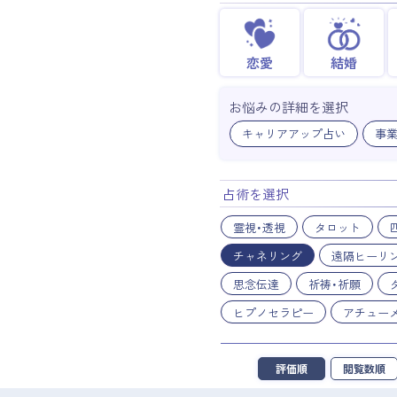
恋愛
結婚
お悩みの詳細を選択
キャリアアップ占い
事
占術を選択
霊視・透視
タロット
チャネリング
遠隔ヒーリ
思念伝達
祈祷・祈願
ヒプノセラピー
アチュー
評価順
閲覧数順