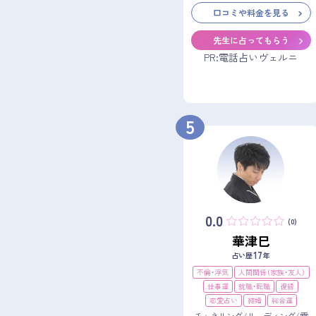
口コミや料金を見る
先生に占ってもらう
PR:電話占いヴェルニ
5
0.0
(0)
華津巳
17
占い歴
年
不倫・浮気
人間関係（家族・友人）
仕事運
就職・転職
復縁
恋愛占い
結婚
総合運