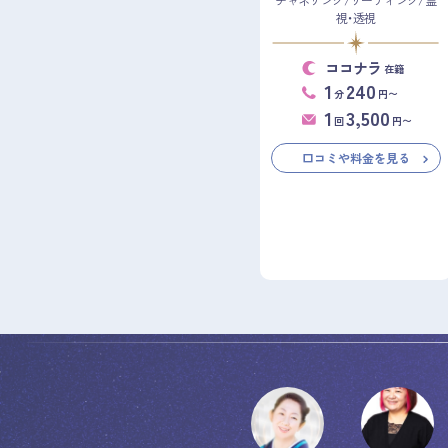
チャネリング/リーディング/霊
視・透視
ココナラ
在籍
1
240
分
円〜
1
3,500
回
円〜
口コミや料金を見る