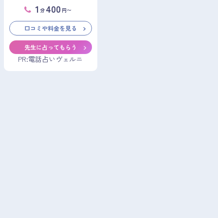
1
400
分
円〜
口コミや料金を見る
先生に占ってもらう
PR:電話占いヴェルニ