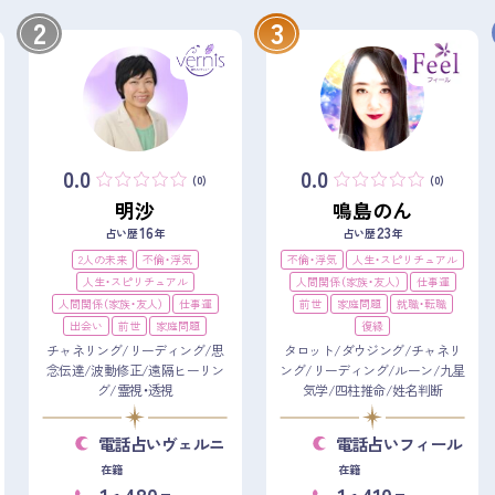
2
3
0.0
0.0
(0)
(0)
明沙
鳴島のん
16
23
占い歴
年
占い歴
年
2人の未来
不倫・浮気
不倫・浮気
人生・スピリチュアル
人生・スピリチュアル
人間関係（家族・友人）
仕事運
人間関係（家族・友人）
仕事運
前世
家庭問題
就職・転職
出会い
前世
家庭問題
復縁
チャネリング/リーディング/思
タロット/ダウジング/チャネリ
念伝達/波動修正/遠隔ヒーリン
ング/リーディング/ルーン/九星
グ/霊視・透視
気学/四柱推命/姓名判断
電話占いヴェルニ
電話占いフィール
在籍
在籍
1
480
1
410