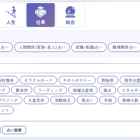
人生
仕事
総合
業占い
人間関係（家族・友人）占い
就職・転職占い
職場関係占い
四柱推命
オラクルカード
キネシオロジー
数秘術
西洋占
ング
算命学
リーディング
宿曜占星術
風水
エネルギ
ダウジング
九星気学
波動修正
易占い
手相
紫微斗数
メント
占い歴順