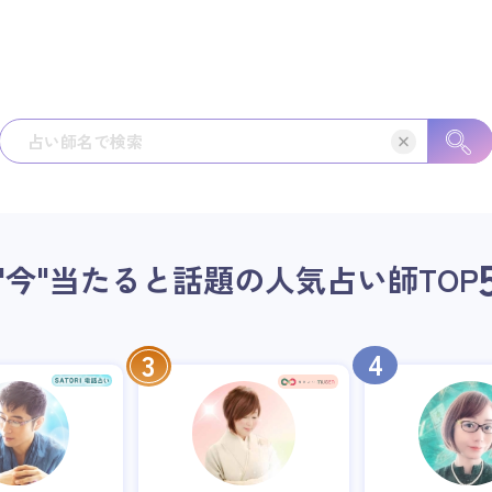
"今"当たると話題の人気占い師
TOP
4
3