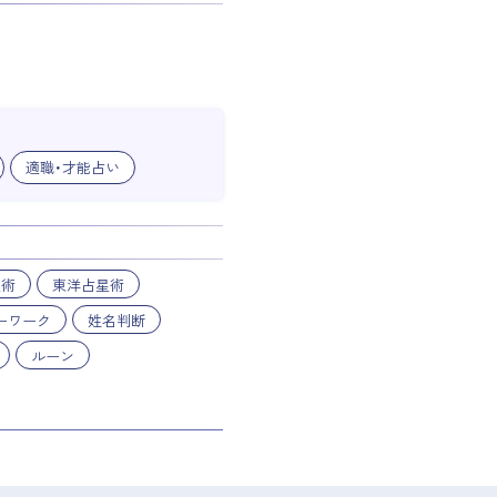
適職・才能占い
星術
東洋占星術
ーワーク
姓名判断
ルーン