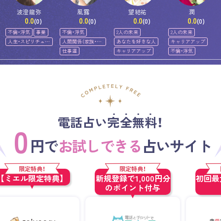
波澄龍弥
風露
望結祐
潤
0.0
0.0
0.0
0.0
(0)
(0)
(0)
(0)
不倫・浮気
事業
不倫・浮気
2人の未来
2人の未来
人生・スピリチュア
人間関係（家族・友
あなたを好きな人
キャリアアップ
ル
人）
仕事運
キャリアアップ
不倫・浮気
電話占い完全無料！
0
円で
お試しできる
占いサイト
限定特典！
限定特典！
【ミエル限定特典】
新規登録で1,000円分
初回最大
のポイント付与