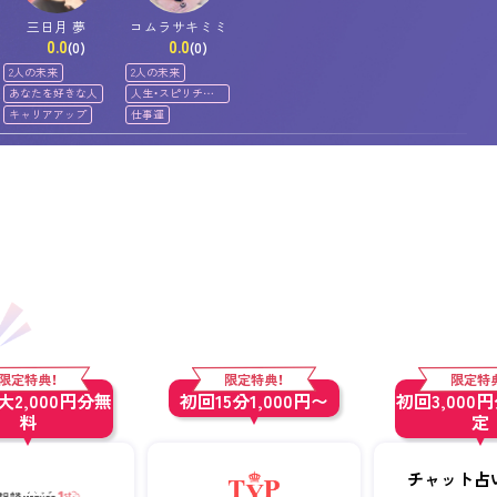
三日月 夢
コムラサキミミ
0.0
0.0
(0)
(0)
2人の未来
2人の未来
あなたを好きな人
人生・スピリチュ
アル
キャリアアップ
仕事運
限定特典！
限定特典！
限定特
2,000円分無
初回15分1,000円〜
初回3,000
料
定
チャット占い