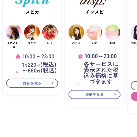
スピカ
インスピ
そめいよし
つかさ
紅玉
みちる
天音
春陽
灯凪
の
10:00～23:00
10:00～23:00
各サービスに
1
220
(税込)
分
円
表示された税
～660
(税込)
円
込み価格に基
づきます
詳細を見る
詳細を見る