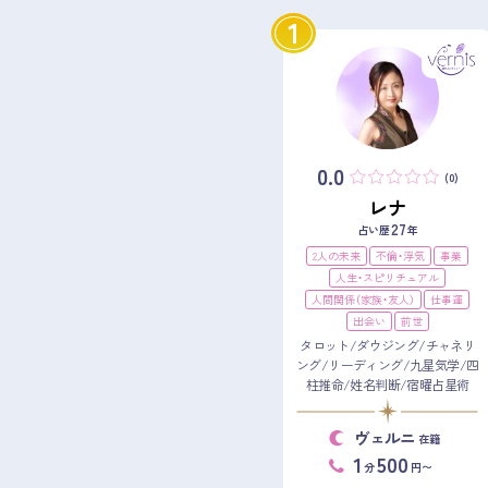
1
0.0
(0)
レナ
27
占い歴
年
2人の未来
不倫・浮気
事業
人生・スピリチュアル
人間関係（家族・友人）
仕事運
出会い
前世
タロット/ダウジング/チャネリ
ング/リーディング/九星気学/四
柱推命/姓名判断/宿曜占星術
ヴェルニ
在籍
1
500
分
円〜