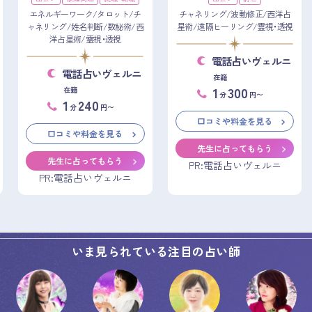
エネルギーワーク/タロット/チ
チャネリング/波動修正/西洋占
ャネリング/姓名判断/数秘術/西
星術/遠隔ヒーリング/霊視・透視
洋占星術/霊視・透視
電話占いヴェルニ
電話占いヴェルニ
在籍
1
300
在籍
分
円〜
1
240
分
円〜
口コミや料金を見る
口コミや料金を見る
先生に占ってもらう
先生に占ってもらう
PR:電話占いヴェルニ
PR:電話占いヴェルニ
いま見られている注目の占い師