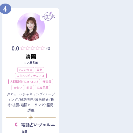
4
0.0
(0)
清陽
6
占い歴
年
2人の未来
事業
人生・スピリチュアル
人間関係（家族・友人）
仕事運
出会い
前世
家庭問題
タロット/チャネリング/リーデ
ィング/思念伝達/波動修正/祈
祷・祈願/遠隔ヒーリング/霊視・
透視
電話占いヴェルニ
在籍