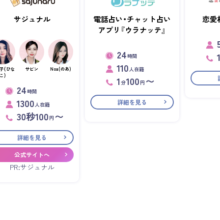
サジュナル
電話占い・チャット占い
恋愛
アプリ『ウラナッテ』
24
時間
110
人在籍
子(ひな
サビン
Noa(のあ)
こ)
1
100
〜
分
円
24
時間
1300
詳細を見る
人在籍
30秒100
〜
円
詳細を見る
公式サイトへ
PR:サジュナル