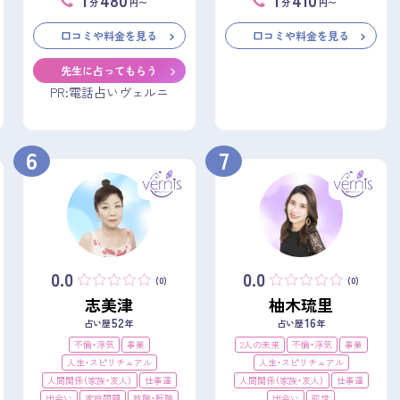
分
円〜
分
円〜
口コミや料金を見る
口コミや料金を見る
先生に占ってもらう
PR:電話占いヴェルニ
6
7
0.0
0.0
(0)
(0)
志美津
柚木琉里
52
16
占い歴
年
占い歴
年
不倫・浮気
事業
2人の未来
不倫・浮気
事業
人生・スピリチュアル
人生・スピリチュアル
人間関係（家族・友人）
仕事運
人間関係（家族・友人）
仕事運
出会い
家庭問題
就職・転職
出会い
前世