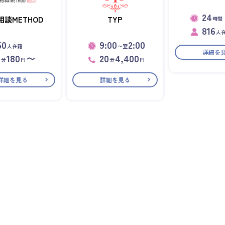
24
相談METHOD
TYP
時間
816
人
50
9:00
2:00
人在籍
〜翌
詳細を
1
180
〜
20
4,400
分
円
分
円
詳細を見る
詳細を見る