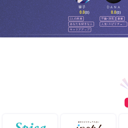
寧子
ＤＡＮＡ
0.0
0.0
(0)
(0)
2人の未来
不倫・浮気
事業
あなたを好きな人
人生・スピリチュア
ル
キャリアアップ