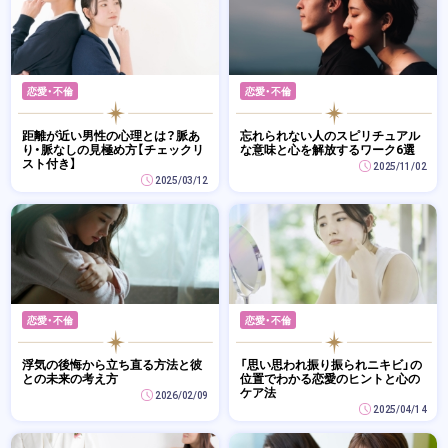
恋愛・不倫
恋愛・不倫
距離が近い男性の心理とは？脈あ
忘れられない人のスピリチュアル
り・脈なしの見極め方【チェックリ
な意味と心を解放するワーク6選
スト付き】
2025/11/02
2025/03/12
恋愛・不倫
恋愛・不倫
浮気の後悔から立ち直る方法と彼
「思い思われ振り振られニキビ」の
との未来の考え方
位置でわかる恋愛のヒントと心の
ケア法
2026/02/09
2025/04/14