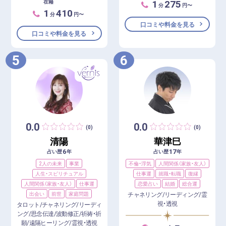
1
275
在籍
分
円〜
1
410
分
円〜
口コミや料金を見る
口コミや料金を見る
5
6
0.0
0.0
(0)
(0)
清陽
華津巳
6
17
占い歴
年
占い歴
年
2人の未来
事業
不倫・浮気
人間関係（家族・友人）
人生・スピリチュアル
仕事運
就職・転職
復縁
人間関係（家族・友人）
仕事運
恋愛占い
結婚
総合運
出会い
前世
家庭問題
チャネリング/リーディング/霊
視・透視
タロット/チャネリング/リーディ
ング/思念伝達/波動修正/祈祷・祈
願/遠隔ヒーリング/霊視・透視