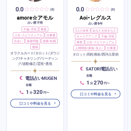
0.0
0.0
(0)
(0)
amore☆アモル
Aoi・レグルス
占い歴 不明
9
占い歴
年
不倫・浮気
事業
2人の未来
あなたを好きな人
人生・スピリチュアル
仕事運
キャリアアップ
不倫・浮気
出会い
家庭問題
就職・転職
事業
人生・スピリチュアル
復縁
人間関係（家族・友人）
仕事運
オラクルカード/タロット/ダウジ
タロット/四柱推命/西洋占星術
ング/チャネリング/リーディン
グ/波動修正/霊視・透視
SATORI電話占い
在籍
電話占いMUGEN
1
270
分
円〜
在籍
1
320
分
円〜
口コミや料金を見る
口コミや料金を見る