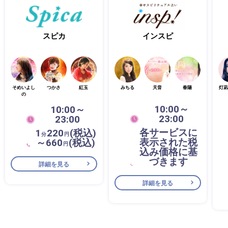
スピカ
インスピ
そめいよし
つかさ
紅玉
みちる
天音
春陽
灯凪
の
10:00～
10:00～
23:00
23:00
各サービスに
1
220
(税込)
分
円
表示された税
～660
(税込)
円
込み価格に基
づきます
詳細を見る
詳細を見る