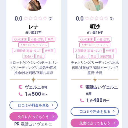
0.0
0.0
(0)
(0)
レナ
明沙
27
16
占い歴
年
占い歴
年
2人の未来
不倫・浮気
事業
2人の未来
不倫・浮気
人生・スピリチュアル
人生・スピリチュアル
人間関係（家族・友人）
仕事運
人間関係（家族・友人）
仕事運
出会い
前世
出会い
前世
家庭問題
タロット/ダウジング/チャネリン
チャネリング/リーディング/思念
グ/リーディング/九星気学/四柱
伝達/波動修正/遠隔ヒーリング/
推命/姓名判断/宿曜占星術
霊視・透視
ヴェルニ
電話占いヴェルニ
在籍
1
500
在籍
分
円〜
1
480
分
円〜
口コミや料金を見る
口コミや料金を見る
先生に占ってもらう
先生に占ってもらう
PR:電話占いヴェルニ