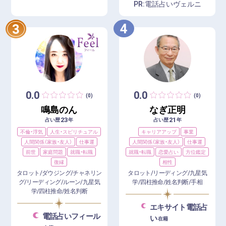
PR:電話占いヴェルニ
4
3
0.0
0.0
(0)
(0)
鳴島のん
なぎ正明
23
21
占い歴
年
占い歴
年
不倫・浮気
人生・スピリチュアル
キャリアアップ
事業
人間関係（家族・友人）
仕事運
人間関係（家族・友人）
仕事運
前世
家庭問題
就職・転職
就職・転職
恋愛占い
方位鑑定
復縁
相性
タロット/ダウジング/チャネリン
タロット/リーディング/九星気
グ/リーディング/ルーン/九星気
学/四柱推命/姓名判断/手相
学/四柱推命/姓名判断
エキサイト電話占
電話占いフィール
い
在籍