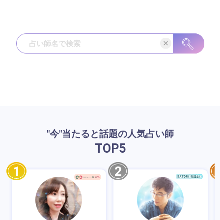
"今"当たると話題の人気占い師
TOP
5
1
2