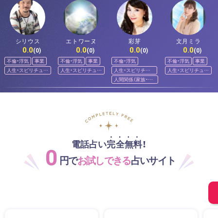
シリウス
エトワーヌ
彩芽
文月ミラ
0.0
0.0
0.0
0.0
(0)
(0)
(0)
(0)
不倫・浮気
事業
不倫・浮気
事業
不倫・浮気
不倫・浮気
事業
人生・スピリチュア
人生・スピリチュア
人生・スピリチュ
人生・スピリチュア
ル
ル
アル
ル
人間関係（家族・友
人）
電話占い完全無料！
0
円で
お試しできる
占いサイト