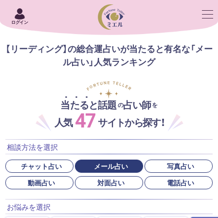
ログイン
【リーディング】の総合運占いが当たると有名な「メー
ル占い」人気ランキング
当たると話題
占い師
の
を
47
人気
サイトから探す！
相談方法を選択
チャット占い
メール占い
写真占い
動画占い
対面占い
電話占い
お悩みを選択