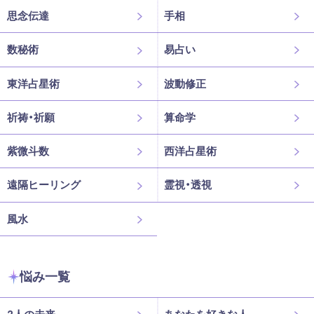
思念伝達
手相
数秘術
易占い
東洋占星術
波動修正
祈祷・祈願
算命学
紫微斗数
西洋占星術
遠隔ヒーリング
霊視・透視
風水
悩み一覧