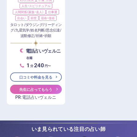
人生・スピリチュアル
人間関係（家族・友人）
仕事運
出会い
前世
宿命・使命
タロット/ダウジング/リーディン
グ/九星気学/姓名判断/思念伝達/
波動修正/祈祷・祈願
電話占いヴェルニ
在籍
1
240
分
円〜
口コミや料金を見る
先生に占ってもらう
PR:電話占いヴェルニ
いま見られている注目の占い師