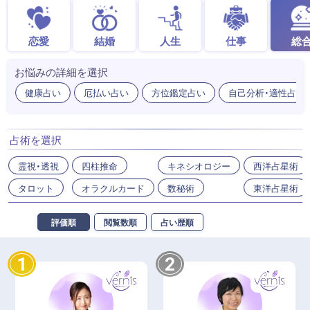
恋愛
結婚
人生
仕事
総
お悩みの詳細を選択
健康占い
厄払い占い
方位鑑定占い
自己分析・適性占い
占術を選択
霊視・透視
四柱推命
キネシオロジー
西洋占星術
タロット
オラクルカード
数秘術
東洋占星術
評価順
閲覧数順
占い歴順
1
2