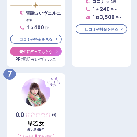
ココナラ
在籍
1
240
分
円〜
電話占いヴェルニ
1
3,500
回
円〜
在籍
1
400
分
円〜
口コミや料金を見る
口コミや料金を見る
先生に占ってもらう
PR:電話占いヴェルニ
7
0.0
(0)
早乙女
46
占い歴
年
2人の未来
不倫・浮気