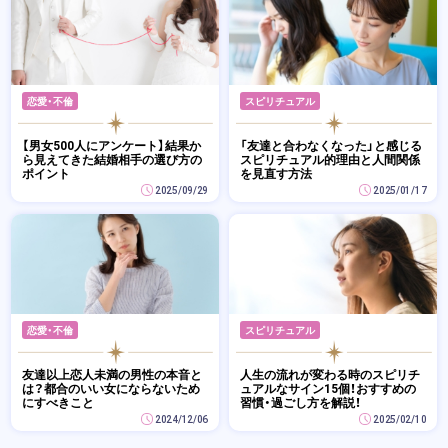
恋愛・不倫
スピリチュアル
【男女500人にアンケート】結果か
「友達と合わなくなった」と感じる
ら見えてきた結婚相手の選び方の
スピリチュアル的理由と人間関係
ポイント
を見直す方法
2025/09/29
2025/01/17
恋愛・不倫
スピリチュアル
友達以上恋人未満の男性の本音と
人生の流れが変わる時のスピリチ
は？都合のいい女にならないため
ュアルなサイン15個！おすすめの
にすべきこと
習慣・過ごし方を解説！
2024/12/06
2025/02/10