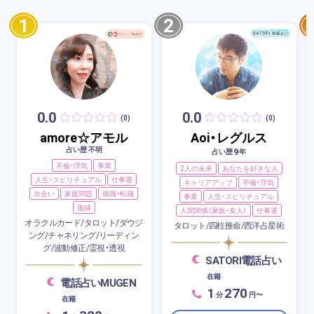
1
2
0.0
0.0
(0)
(0)
amore☆アモル
Aoi・レグルス
占い歴 不明
9
占い歴
年
不倫・浮気
事業
2人の未来
あなたを好きな人
人生・スピリチュアル
仕事運
キャリアアップ
不倫・浮気
出会い
家庭問題
就職・転職
事業
人生・スピリチュアル
復縁
人間関係（家族・友人）
仕事運
オラクルカード/タロット/ダウジ
タロット/四柱推命/西洋占星術
ング/チャネリング/リーディン
グ/波動修正/霊視・透視
SATORI電話占い
在籍
電話占いMUGEN
1
270
分
円〜
在籍