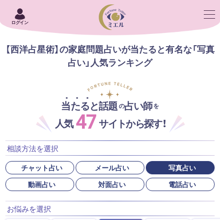
ログイン
【西洋占星術】の家庭問題占いが当たると有名な「写真
占い」人気ランキング
当たると話題
占い師
の
を
47
人気
サイトから探す！
相談方法を選択
チャット占い
メール占い
写真占い
動画占い
対面占い
電話占い
お悩みを選択