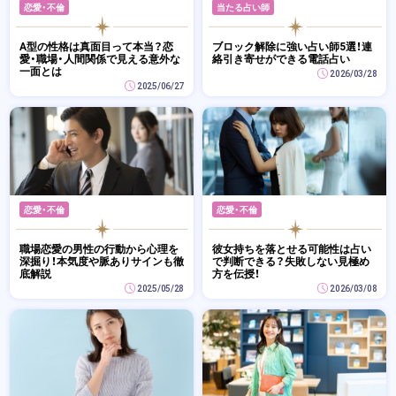
恋愛・不倫
当たる占い師
A型の性格は真面目って本当？恋
ブロック解除に強い占い師5選！連
愛・職場・人間関係で見える意外な
絡引き寄せができる電話占い
一面とは
2026/03/28
2025/06/27
恋愛・不倫
恋愛・不倫
職場恋愛の男性の行動から心理を
彼女持ちを落とせる可能性は占い
深掘り！本気度や脈ありサインも徹
で判断できる？失敗しない見極め
底解説
方を伝授！
2025/05/28
2026/03/08