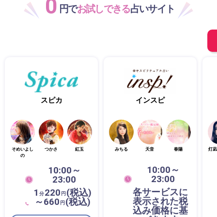
0
円で
お試しできる
占いサイト
スピカ
インスピ
そめいよし
つかさ
紅玉
みちる
天音
春陽
灯凪
の
10:00～
10:00～
23:00
23:00
各サービスに
1
220
(税込)
分
円
表示された税
～660
(税込)
円
込み価格に基