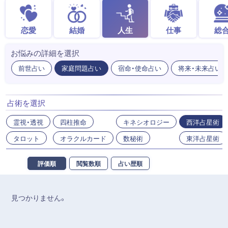
恋愛
結婚
人生
仕事
総
お悩みの詳細を選択
前世占い
家庭問題占い
宿命・使命占い
将来・未来占い
占術を選択
霊視・透視
四柱推命
キネシオロジー
西洋占星術
タロット
オラクルカード
数秘術
東洋占星術
評価順
閲覧数順
占い歴順
見つかりません。