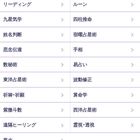
リーディング
ルーン
九星気学
四柱推命
姓名判断
宿曜占星術
思念伝達
手相
数秘術
易占い
東洋占星術
波動修正
祈祷・祈願
算命学
紫微斗数
西洋占星術
遠隔ヒーリング
霊視・透視
風水