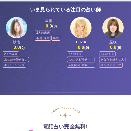
いま見られている注目の占い師
星藍
0.0
(0)
2人の未来
不倫・浮気
事業
紗南
Olivia
巫咲
0.0
0.0
0.0
(0)
(0)
(0)
2人の未来
2人の未来
2人の未来
あなたを好きな人
人生・スピリチュ
あなたを好きな人
アル
キャリアアップ
人間関係（家族・友
キャリアアップ
人）
電話占い完全無料！