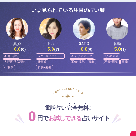
いま見られている注目の占い師
真姫
上乃
GATO
多軌
0.0
5.0
0.0
5.0
(0)
(7)
(0)
(1)
不倫・浮気
人生・スピリチュ
キャリアアップ
2人の未来
アル
人間関係（家族・友
仕事運
不倫・浮気
事業
不倫・浮気
事業
人）
仕事運
将来・未来
電話占い完全無料！
0
円で
お試しできる
占いサイト