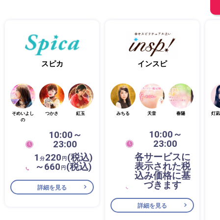
スピカ
インスピ
そめいよし
つかさ
紅玉
みちる
天音
春陽
灯凪
の
10:00～
10:00～
23:00
23:00
各サービスに
1
220
(税込)
分
円
表示された税
～660
(税込)
円
込み価格に基
づきます
詳細を見る
詳細を見る