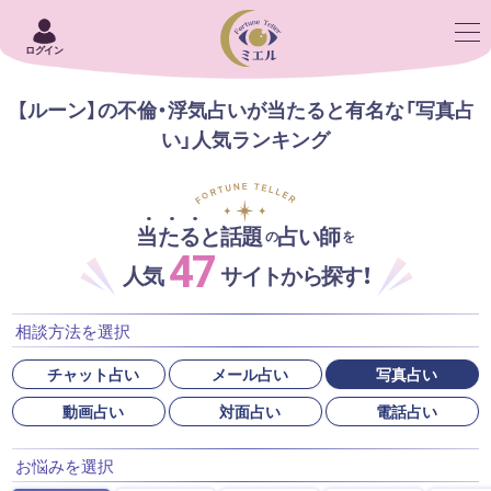
ログイン
【ルーン】の不倫・浮気占いが当たると有名な「写真占
い」人気ランキング
当たると話題
占い師
の
を
47
人気
サイトから探す！
相談方法を選択
チャット占い
メール占い
写真占い
動画占い
対面占い
電話占い
お悩みを選択