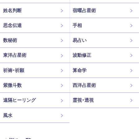
姓名判断
宿曜占星術
思念伝達
手相
数秘術
易占い
東洋占星術
波動修正
祈祷・祈願
算命学
紫微斗数
西洋占星術
遠隔ヒーリング
霊視・透視
風水