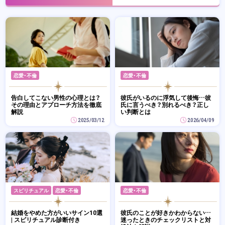
恋愛・不倫
恋愛・不倫
告白してこない男性の心理とは？
彼氏がいるのに浮気して後悔…彼
その理由とアプローチ方法を徹底
氏に言うべき？別れるべき？正し
解説
い判断とは
2025/03/12
2026/04/09
スピリチュアル
恋愛・不倫
恋愛・不倫
結婚をやめた方がいいサイン10選
彼氏のことが好きかわからない…
| スピリチュアル診断付き
迷ったときのチェックリストと対