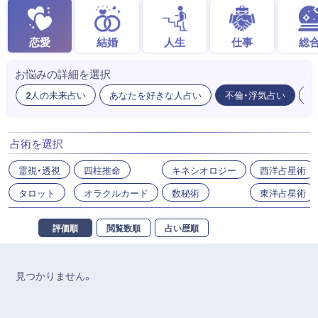
恋愛
結婚
人生
仕事
総
お悩みの詳細を選択
2人の未来占い
あなたを好きな人占い
不倫・浮気占い
出
占術を選択
霊視・透視
四柱推命
キネシオロジー
西洋占星術
タロット
オラクルカード
数秘術
東洋占星術
評価順
閲覧数順
占い歴順
見つかりません。