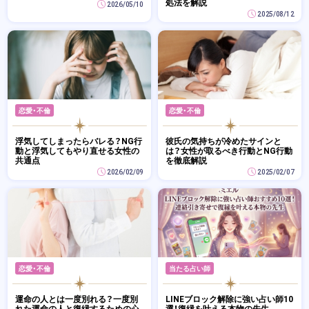
処法を解説
2026/05/10
2025/08/12
恋愛・不倫
恋愛・不倫
浮気してしまったらバレる？NG行
彼氏の気持ちが冷めたサインと
動と浮気してもやり直せる女性の
は？女性が取るべき行動とNG行動
共通点
を徹底解説
2026/02/09
2025/02/07
恋愛・不倫
当たる占い師
運命の人とは一度別れる？一度別
LINEブロック解除に強い占い師10
れた運命の人と復縁するための心
選！復縁を叶える本物の先生