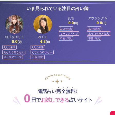
いま見られている注目の占い師
孔雀
ダウジング＆ス
0.0
0.0
ピリットメンタ
(0)
(0)
ー佐和
2人の未来
2人の未来
キャリアアップ
あなたを好きな人
細川さゆりこ
みちる
不倫・浮気
不倫・浮気
0.0
4.3
(0)
(8)
2人の未来
2人の未来
あなたを好きな人
あなたを好きな人
キャリアアップ
不倫・浮気
電話占い完全無料！
0
円で
お試しできる
占いサイト