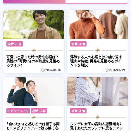
恋愛・不倫
恋愛・不倫
可愛いと思った時の男性心理は？
浮気する人の心理とは？繰り返す
男性の「可愛い」の本気度を見極め
理由や特徴、再発を見極めるポイ
るサイン！
ントを解説
2025/04/16
2026/04/09
スピリチュアル
恋愛・不倫
恋愛・不倫
「会いたい」と感じるのは相手も同
ツンデレ女子の言動＆恋愛傾向7
じ？スピリチュアルで読み解く心
選｜あなたのツンデレ度もチェッ