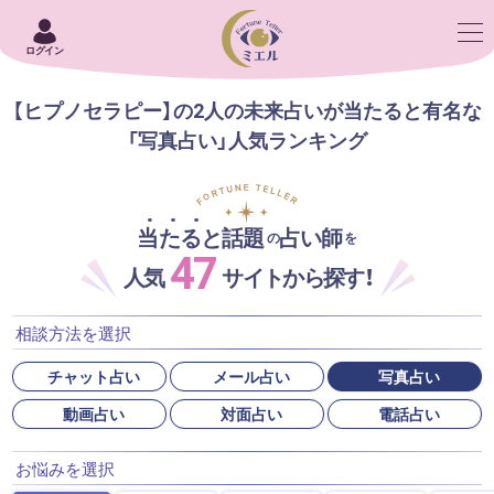
ログイン
【ヒプノセラピー】の2人の未来占いが当たると有名な
「写真占い」人気ランキング
当たると話題
占い師
の
を
47
人気
サイトから探す！
相談方法を選択
チャット占い
メール占い
写真占い
動画占い
対面占い
電話占い
お悩みを選択