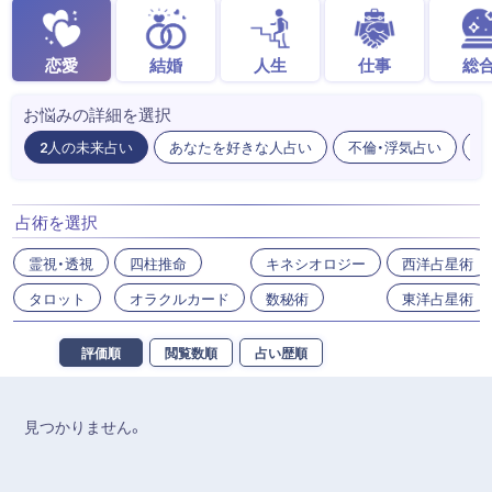
恋愛
結婚
人生
仕事
総
お悩みの詳細を選択
2人の未来占い
あなたを好きな人占い
不倫・浮気占い
出
占術を選択
霊視・透視
四柱推命
キネシオロジー
西洋占星術
タロット
オラクルカード
数秘術
東洋占星術
評価順
閲覧数順
占い歴順
見つかりません。