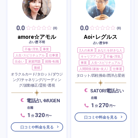
0.0
0.0
(0)
(0)
amore☆アモル
Aoi・レグルス
占い歴 不明
9
占い歴
年
不倫・浮気
事業
2人の未来
あなたを好きな人
人生・スピリチュアル
仕事運
キャリアアップ
不倫・浮気
出会い
家庭問題
就職・転職
事業
人生・スピリチュアル
復縁
人間関係（家族・友人）
仕事運
オラクルカード/タロット/ダウジ
タロット/四柱推命/西洋占星術
ング/チャネリング/リーディン
グ/波動修正/霊視・透視
SATORI電話占い
在籍
電話占いMUGEN
1
270
分
円〜
在籍
1
320
分
円〜
口コミや料金を見る
口コミや料金を見る