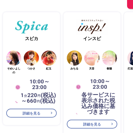
スピカ
インスピ
そめいよし
つかさ
紅玉
みちる
天音
春陽
灯凪
の
10:00～
10:00～
23:00
23:00
各サービスに
1
220
(税込)
分
円
表示された税
～660
(税込)
円
込み価格に基
づきます
詳細を見る
詳細を見る