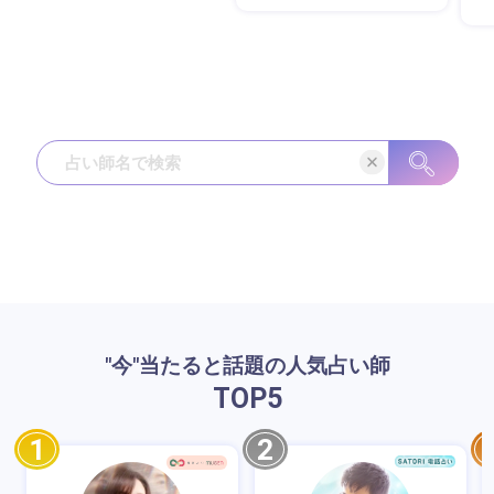
"今"当たると話題の人気占い師
TOP
5
1
2