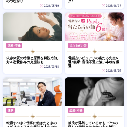
のつながり
ク！
2026/05/10
2025/06/27
恋愛・不倫
当たる占い師
依存体質の特徴と原因を解説！治し
電話占いピュアリの当たる先生6
方＆恋愛依存の克服法も
選！復縁・音信不通に強い本物を厳
選
2025/03/18
2026/05/25
仕事
恋愛・不倫
転職すべき？仕事に飽きたときの
彼氏が浮気しているかも…7つの
スピリチュアルな意味と人生のヒ
怪しい行動と向き合い方を解説