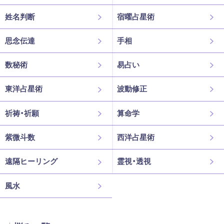
姓名判断
宿曜占星術
思念伝達
手相
数秘術
易占い
東洋占星術
波動修正
祈祷・祈願
算命学
紫微斗数
西洋占星術
遠隔ヒーリング
霊視・透視
風水