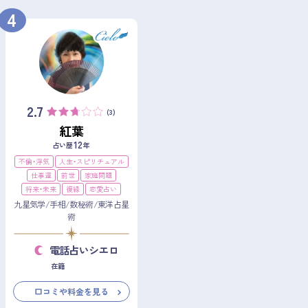
4
2.7
(3)
紅葉
12
占い歴
年
不倫・浮気
人生・スピリチュアル
仕事運
前世
家庭問題
将来・未来
復縁
恋愛占い
九星気学/手相/数秘術/東洋占星
術
電話占いシエロ
在籍
口コミや料金を見る