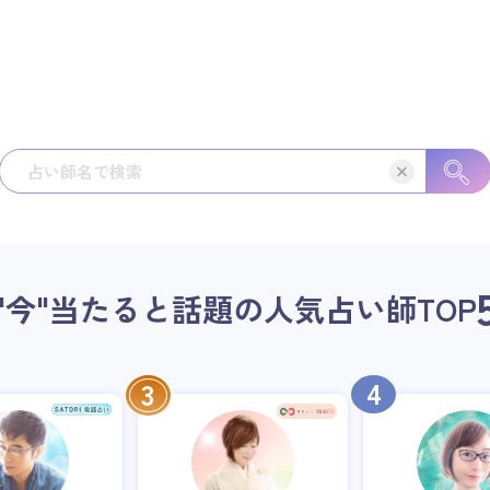
"今"当たると話題の人気占い師
TOP
4
3