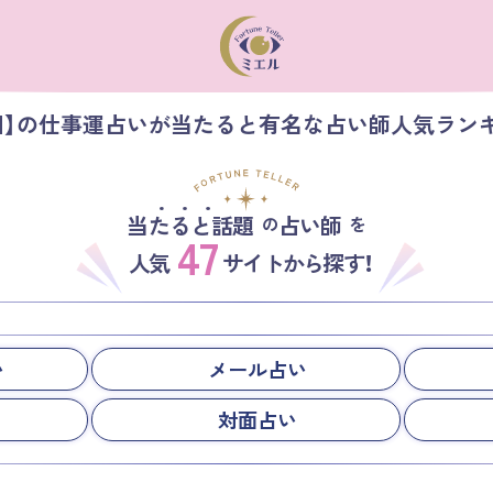
相】の仕事運占いが当たると有名な占い師人気ラン
当たると話題
占い師
の
を
47
人気
サイトから探す！
い
メール占い
対面占い