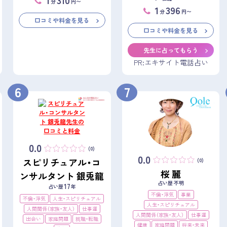
分
円〜
1
396
分
円〜
口コミや料金を見る
口コミや料金を見る
先生に占ってもらう
PR:エキサイト電話占い
6
7
0.0
(0)
0.0
スピリチュアル・コ
(0)
桜 麗
ンサルタント 銀兎龍
占い歴 不明
17
占い歴
年
不倫・浮気
事業
不倫・浮気
人生・スピリチュアル
人生・スピリチュアル
人間関係（家族・友人）
仕事運
人間関係（家族・友人）
仕事運
出会い
家庭問題
就職・転職
健康
家庭問題
将来・未来