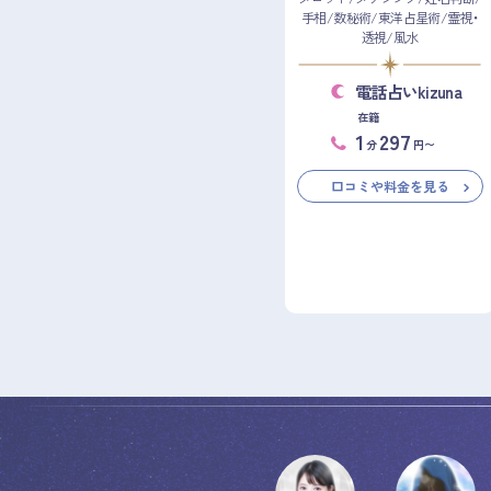
手相/数秘術/東洋占星術/霊視・
透視/風水
電話占いkizuna
在籍
1
297
分
円〜
口コミや料金を見る