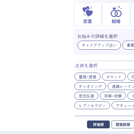
恋愛
結婚
お悩みの詳細を選択
キャリアアップ占い
事
占術を選択
霊視・透視
タロット
チャネリング
遠隔ヒーリ
思念伝達
祈祷・祈願
ヒプノセラピー
アチュー
評価順
閲覧数順