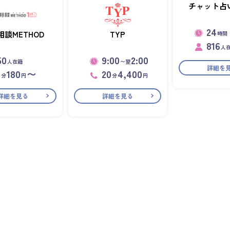
チャット占い
24
相談METHOD
TYP
時間
816
人
50
9:00
2:00
人在籍
〜翌
詳細を
1
180
〜
20
4,400
分
円
分
円
詳細を見る
詳細を見る