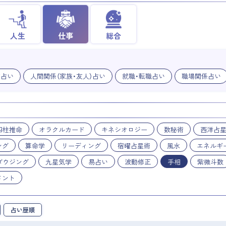
人生
仕事
総合
業占い
人間関係（家族・友人）占い
就職・転職占い
職場関係占い
四柱推命
オラクルカード
キネシオロジー
数秘術
西洋占
ング
算命学
リーディング
宿曜占星術
風水
エネルギ
ダウジング
九星気学
易占い
波動修正
手相
紫微斗数
メント
占い歴順