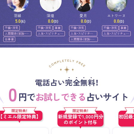
羽縁
深煌
愛月
エトワーヌ
5.0
0.0
0.0
0.0
(6)
(0)
(0)
(0)
不倫・浮気
不倫・浮気
事業
不倫・浮気
不倫・浮気
事業
人間関係（家族・友
人生・スピリチュア
人生・スピリチュ
人生・スピリチュア
人）
ル
アル
ル
仕事運
人間関係（家族・友
人）
電話占い完全無料！
0
円で
お試しできる
占いサイト
限定特典！
限定特典！
【ミエル限定特典】
新規登録で1,000円分
初回最大
のポイント付与