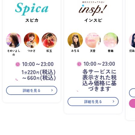
スピカ
インスピ
そめいよし
つかさ
紅玉
みちる
天音
春陽
灯凪
の
10:00～23:00
10:00～23:00
各サービスに
1
220
(税込)
分
円
表示された税
～660
(税込)
円
込み価格に基
づきます
詳細を見る
詳細を見る