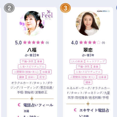
2
3
5.0
4.0
(1)
(1)
八福
翠恋
22
3
占い歴
年
占い歴
年
不倫・浮気
事業
2人の未来
キャリアアップ
人生・スピリチュアル
不倫・浮気
事業
人間関係（家族・友人）
仕事運
人生・スピリチュアル
健康
出会い
前世
人間関係（家族・友人）
仕事運
健康
オラクルカード/タロット/ダウ
ジング/リーディング/思念伝達/
エネルギーワーク/オラクルカー
手相/数秘術/波動修正
ド/タロット/チャネリング/九星
気学/四柱推命/姓名判断/手相
電話占いフィール
エキサイト電話占
在籍
い
1
310
在籍