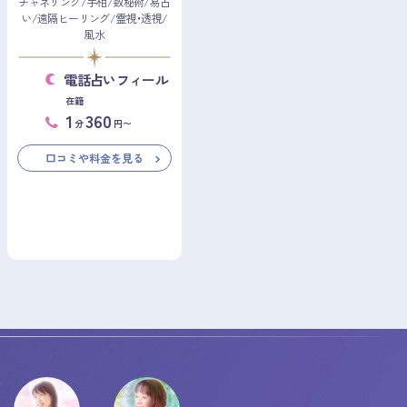
チャネリング/手相/数秘術/易占
い/遠隔ヒーリング/霊視・透視/
風水
電話占いフィール
在籍
1
360
分
円〜
口コミや料金を見る