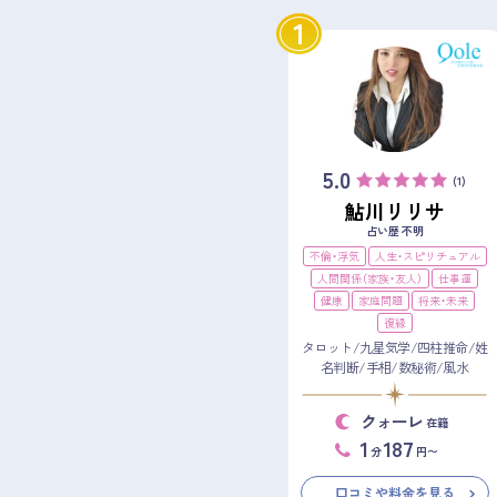
1
5.0
(1)
鮎川リリサ
占い歴 不明
不倫・浮気
人生・スピリチュアル
人間関係（家族・友人）
仕事運
健康
家庭問題
将来・未来
復縁
タロット/九星気学/四柱推命/姓
名判断/手相/数秘術/風水
クォーレ
在籍
1
187
分
円〜
口コミや料金を見る