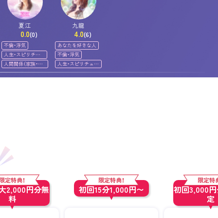
夏江
九龍
0.0
4.0
(0)
(6)
不倫・浮気
あなたを好きな人
人生・スピリチュ
不倫・浮気
アル
人間関係（家族・友
人生・スピリチュア
人）
ル
限定特典！
限定特典！
限定特
2,000円分無
初回15分1,000円〜
初回3,000
料
定