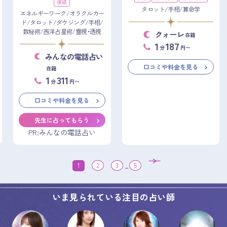
復縁
タロット/手相/算命学
エネルギーワーク/オラクルカー
ド/タロット/ダウジング/手相/
数秘術/西洋占星術/霊視・透視
クォーレ
在籍
1
187
分
円〜
みんなの電話占い
口コミや料金を見る
在籍
1
311
分
円〜
口コミや料金を見る
先生に占ってもらう
PR:みんなの電話占い
1
2
3
...
5
いま見られている注目の占い師