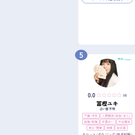
5
0.0
(0)
冨樫ユキ
占い歴 不明
不倫・浮気
人間関係（家族・友人）
就職・転職
恋愛占い
方位鑑定
独立・開業
結婚
総合運
タロット/ダウジング/姓名判断/