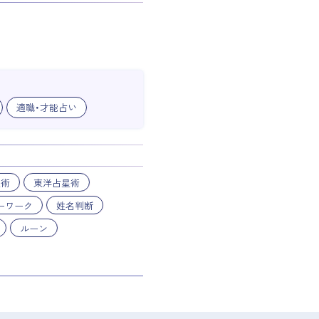
適職・才能占い
星術
東洋占星術
ーワーク
姓名判断
ルーン