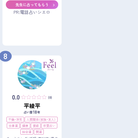
先生に占ってもらう
PR:電話占いシエロ
8
0.0
(0)
平綾平
18
占い歴
年
不倫・浮気
人間関係（家族・友人）
仕事運
健康
復縁
恋愛占い
総合運
開運