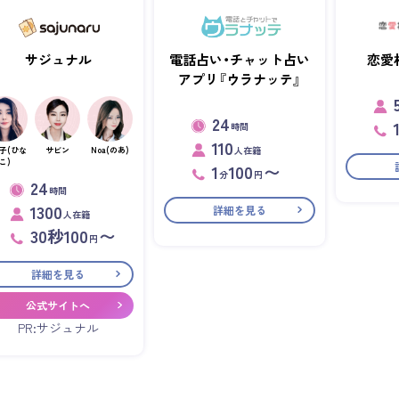
サジュナル
電話占い・チャット占い
恋愛
アプリ『ウラナッテ』
24
時間
110
人在籍
子(ひな
サビン
Noa(のあ)
こ)
1
100
〜
分
円
24
時間
1300
詳細を見る
人在籍
30秒100
〜
円
詳細を見る
公式サイトへ
PR:サジュナル