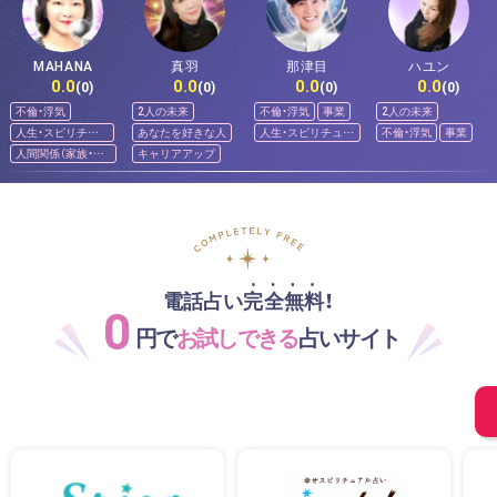
MAHANA
真羽
那津目
ハユン
0.0
0.0
0.0
0.0
(0)
(0)
(0)
(0)
不倫・浮気
2人の未来
不倫・浮気
事業
2人の未来
人生・スピリチュ
あなたを好きな人
人生・スピリチュア
不倫・浮気
事業
アル
ル
人間関係（家族・友
キャリアアップ
人）
電話占い完全無料！
0
円で
お試しできる
占いサイト