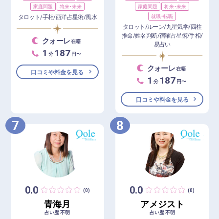
家庭問題
将来・未来
家庭問題
将来・未来
タロット/手相/西洋占星術/風水
就職・転職
タロット/ルーン/九星気学/四柱
推命/姓名判断/宿曜占星術/手相/
クォーレ
在籍
易占い
1
187
分
円〜
クォーレ
在籍
口コミや料金を見る
1
187
分
円〜
口コミや料金を見る
7
8
0.0
0.0
(0)
(0)
青海月
アメジスト
占い歴 不明
占い歴 不明