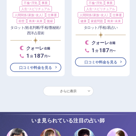
不倫・浮気
事業
不倫・浮気
事業
人生・スピリチュアル
人生・スピリチュアル
人間関係（家族・友人）
仕事運
人間関係（家族・友人）
仕事運
前世
将来・未来
復縁
健康
家庭問題
将来・未来
タロット/姓名判断/手相/数秘術/
タロット/手相/易占い
西洋占星術
クォーレ
在籍
クォーレ
1
187
在籍
分
円〜
1
187
分
円〜
口コミや料金を見る
口コミや料金を見る
さらに表示
いま見られている注目の占い師