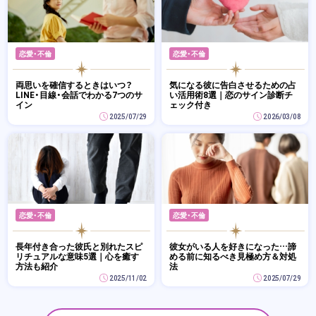
恋愛・不倫
恋愛・不倫
両思いを確信するときはいつ？
気になる彼に告白させるための占
LINE・目線・会話でわかる7つのサ
い活用術8選｜恋のサイン診断チ
イン
ェック付き
2025/07/29
2026/03/08
恋愛・不倫
恋愛・不倫
長年付き合った彼氏と別れたスピ
彼女がいる人を好きになった…諦
リチュアルな意味5選｜心を癒す
める前に知るべき見極め方＆対処
方法も紹介
法
2025/11/02
2025/07/29