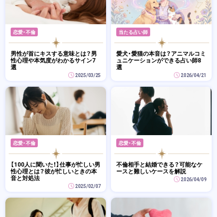
恋愛・不倫
当たる占い師
男性が首にキスする意味とは？男
愛犬・愛猫の本音は？アニマルコミ
性心理や本気度がわかるサイン7
ュニケーションができる占い師8
選
選
2025/03/25
2026/04/21
恋愛・不倫
恋愛・不倫
【100人に聞いた！】仕事が忙しい男
不倫相手と結婚できる？可能なケ
性心理とは？彼が忙しいときの本
ースと難しいケースを解説
音と対処法
2026/04/09
2025/02/07