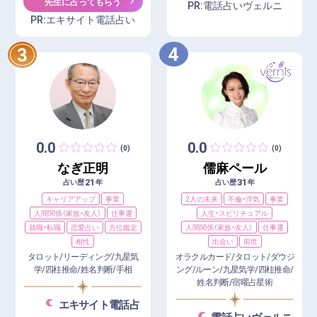
先生に占ってもらう
PR:電話占いヴェルニ
PR:エキサイト電話占い
4
3
0.0
0.0
(0)
(0)
なぎ正明
儒麻ペール
21
31
占い歴
年
占い歴
年
キャリアアップ
事業
2人の未来
不倫・浮気
事業
人間関係（家族・友人）
仕事運
人生・スピリチュアル
就職・転職
恋愛占い
方位鑑定
人間関係（家族・友人）
仕事運
相性
出会い
前世
タロット/リーディング/九星気
オラクルカード/タロット/ダウジ
学/四柱推命/姓名判断/手相
ング/ルーン/九星気学/四柱推命/
姓名判断/宿曜占星術
エキサイト電話占
電話占いヴェルニ