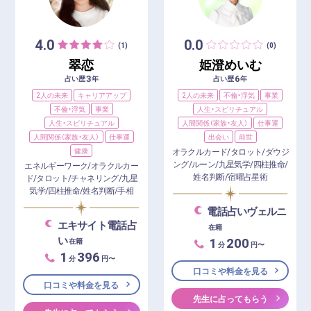
4.0
0.0
(1)
(0)
翠恋
姫澄めいむ
3
6
占い歴
年
占い歴
年
2人の未来
キャリアアップ
2人の未来
不倫・浮気
事業
不倫・浮気
事業
人生・スピリチュアル
人生・スピリチュアル
人間関係（家族・友人）
仕事運
人間関係（家族・友人）
仕事運
出会い
前世
健康
オラクルカード/タロット/ダウジ
ング/ルーン/九星気学/四柱推命/
エネルギーワーク/オラクルカー
姓名判断/宿曜占星術
ド/タロット/チャネリング/九星
気学/四柱推命/姓名判断/手相
電話占いヴェルニ
エキサイト電話占
在籍
い
1
200
在籍
分
円〜
1
396
分
円〜
口コミや料金を見る
口コミや料金を見る
先生に占ってもらう