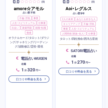
0.0
0.0
(0)
(0)
amore☆アモル
Aoi・レグルス
占い歴 不明
9
占い歴
年
不倫・浮気
事業
2人の未来
あなたを好きな人
人生・スピリチュアル
仕事運
キャリアアップ
不倫・浮気
出会い
家庭問題
就職・転職
事業
人生・スピリチュアル
復縁
人間関係（家族・友人）
仕事運
オラクルカード/タロット/ダウジ
タロット/四柱推命/西洋占星術
ング/チャネリング/リーディン
グ/波動修正/霊視・透視
SATORI電話占い
在籍
電話占いMUGEN
1
270
分
円〜
在籍
1
320
分
円〜
口コミや料金を見る
口コミや料金を見る