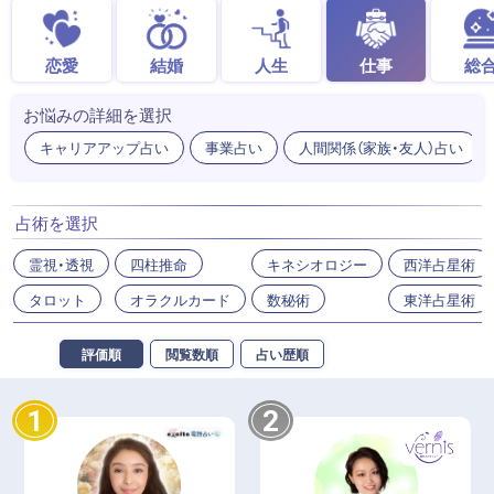
恋愛
結婚
人生
仕事
総
お悩みの詳細を選択
キャリアアップ占い
事業占い
人間関係（家族・友人）占い
占術を選択
霊視・透視
四柱推命
キネシオロジー
西洋占星術
タロット
オラクルカード
数秘術
東洋占星術
評価順
閲覧数順
占い歴順
1
2