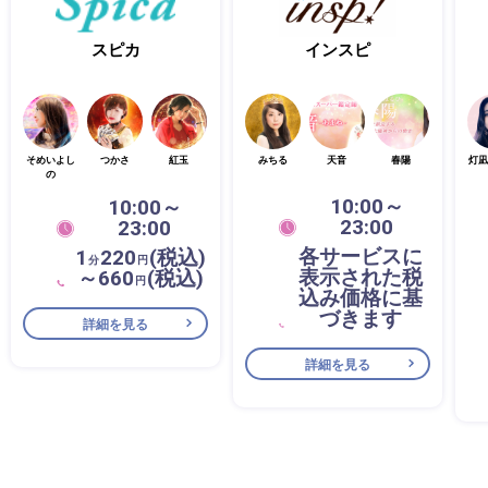
スピカ
インスピ
そめいよし
つかさ
紅玉
みちる
天音
春陽
灯凪
の
10:00～
10:00～
23:00
23:00
各サービスに
1
220
(税込)
分
円
表示された税
～660
(税込)
円
込み価格に基
づきます
詳細を見る
詳細を見る