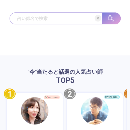
"今"当たると話題の人気占い師
TOP
5
1
2