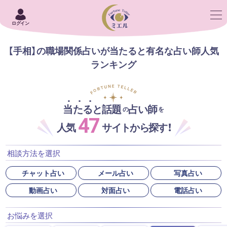
ログイン
【手相】の職場関係占いが当たると有名な占い師人気
ランキング
当たると話題
占い師
の
を
47
人気
サイトから探す！
相談方法を選択
チャット占い
メール占い
写真占い
動画占い
対面占い
電話占い
お悩みを選択