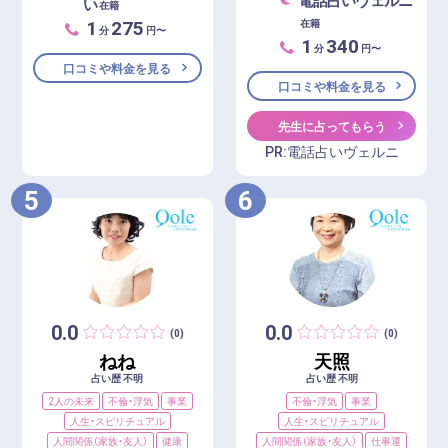
い
在籍
1
275
在籍
分
円〜
1
340
分
円〜
口コミや料金を見る
口コミや料金を見る
先生に占ってもらう
PR:電話占いヴェルニ
5
6
0.0
0.0
(0)
(0)
ねね
天照
占い歴 不明
占い歴 不明
2人の未来
不倫・浮気
事業
不倫・浮気
事業
人生・スピリチュアル
人生・スピリチュアル
人間関係（家族・友人）
健康
人間関係（家族・友人）
仕事運