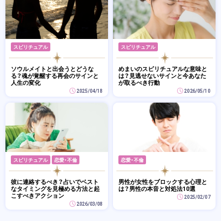
スピリチュアル
スピリチュアル
ソウルメイトと出会うとどうな
めまいのスピリチュアルな意味と
る？魂が覚醒する再会のサインと
は？見逃せないサインと今あなた
人生の変化
が取るべき行動
2025/04/18
2026/05/10
スピリチュアル
恋愛・不倫
恋愛・不倫
彼に連絡するべき？占いでベスト
男性が女性をブロックする心理と
なタイミングを見極める方法と起
は？男性の本音と対処法10選
こすべきアクション
2025/02/07
2026/03/08