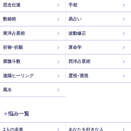
思念伝達
手相
数秘術
易占い
東洋占星術
波動修正
祈祷・祈願
算命学
紫微斗数
西洋占星術
遠隔ヒーリング
霊視・透視
風水
悩み一覧
2人の未来
あなたを好きな人