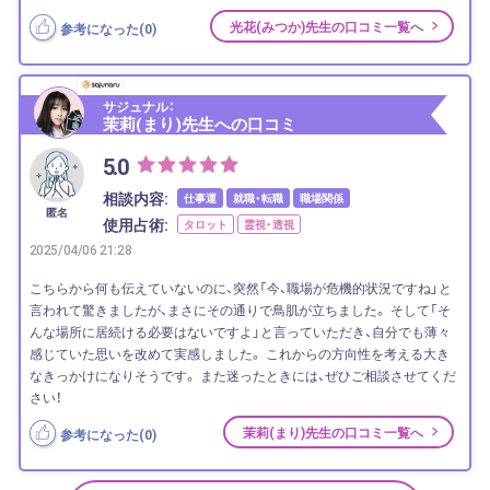
光花(みつか)先生の口コミ一覧へ
参考になった(
0
)
サジュナル：
茉莉(まり)先生への口コミ
5.0
相談内容:
仕事運
就職・転職
職場関係
匿名
使用占術:
タロット
霊視・透視
2025/04/06 21:28
こちらから何も伝えていないのに、突然「今、職場が危機的状況ですね」と
言われて驚きましたが、まさにその通りで鳥肌が立ちました。 そして「そ
んな場所に居続ける必要はないですよ」と言っていただき、自分でも薄々
感じていた思いを改めて実感しました。 これからの方向性を考える大き
なきっかけになりそうです。 また迷ったときには、ぜひご相談させてくだ
さい！
茉莉(まり)先生の口コミ一覧へ
参考になった(
0
)