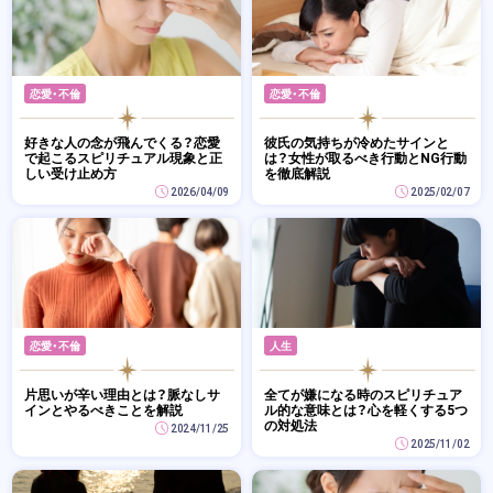
恋愛・不倫
恋愛・不倫
好きな人の念が飛んでくる？恋愛
彼氏の気持ちが冷めたサインと
で起こるスピリチュアル現象と正
は？女性が取るべき行動とNG行動
しい受け止め方
を徹底解説
2026/04/09
2025/02/07
恋愛・不倫
人生
片思いが辛い理由とは？脈なしサ
全てが嫌になる時のスピリチュア
インとやるべきことを解説
ル的な意味とは？心を軽くする5つ
の対処法
2024/11/25
2025/11/02