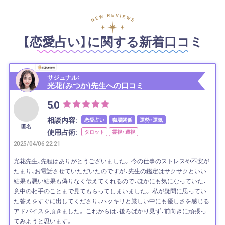
【恋愛占い】に関する新着口コミ
サジュナル：
光花(みつか)先生への口コミ
5.0
相談内容:
恋愛占い
職場関係
運勢・運気
匿名
使用占術:
タロット
霊視・透視
2025/04/06 22:21
光花先生、先程はありがとうございました。 今の仕事のストレスや不安が
たまり、お電話させていただいたのですが、先生の鑑定はサクサクといい
結果も悪い結果も偽りなく伝えてくれるので、ほかにも気になっていた、
意中の相手のことまで見てもらってしまいました。 私が疑問に思ってい
た答えをすぐに出してくださり、ハッキリと厳しい中にも優しさを感じる
アドバイスを頂きました。 これからは、後ろばかり見ず、前向きに頑張っ
てみようと思います。