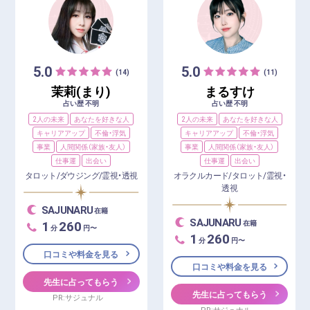
5.0
5.0
(14)
(11)
茉莉(まり)
まるすけ
占い歴 不明
占い歴 不明
2人の未来
あなたを好きな人
2人の未来
あなたを好きな人
キャリアアップ
不倫・浮気
キャリアアップ
不倫・浮気
事業
人間関係（家族・友人）
事業
人間関係（家族・友人）
仕事運
出会い
仕事運
出会い
タロット/ダウジング/霊視・透視
オラクルカード/タロット/霊視・
透視
SAJUNARU
在籍
SAJUNARU
1
260
在籍
分
円〜
1
260
分
円〜
口コミや料金を見る
口コミや料金を見る
先生に占ってもらう
先生に占ってもらう
PR:サジュナル
PR:サジュナル