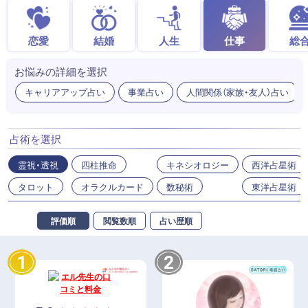
恋愛
結婚
人生
仕事
総
お悩みの詳細を選択
キャリアアップ占い
事業占い
人間関係（家族・友人）占い
占術を選択
霊視・透視
四柱推命
キネシオロジー
西洋占星術
タロット
オラクルカード
数秘術
東洋占星術
評価順
閲覧数順
占い歴順
1
2