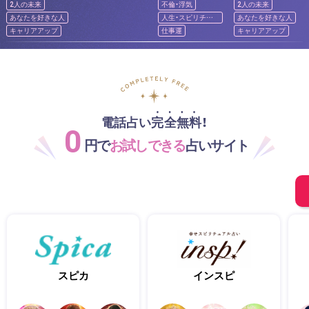
2人の未来
不倫・浮気
2人の未来
あなたを好きな人
人生・スピリチュ
あなたを好きな人
アル
キャリアアップ
仕事運
キャリアアップ
電話占い完全無料！
0
円で
お試しできる
占いサイト
スピカ
インスピ