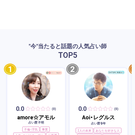
"今"当たると話題の人気占い師
TOP
5
1
2
0.0
0.0
(0)
(0)
amore☆アモル
Aoi・レグルス
占い歴 不明
9
占い歴
年
不倫・浮気
事業
2人の未来
あなたを好きな人