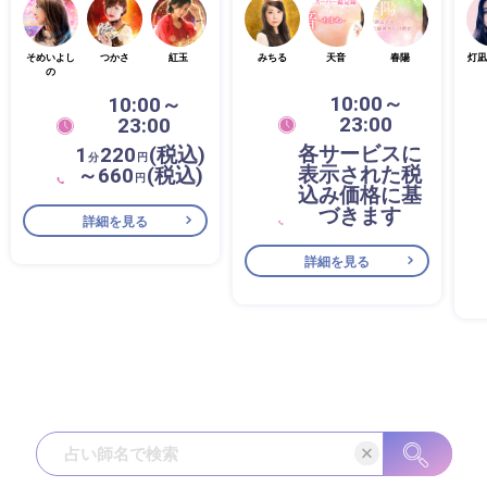
そめいよし
つかさ
紅玉
みちる
天音
春陽
灯凪
の
10:00～
10:00～
23:00
23:00
各サービスに
1
220
(税込)
分
円
表示された税
～660
(税込)
円
込み価格に基
づきます
詳細を見る
詳細を見る