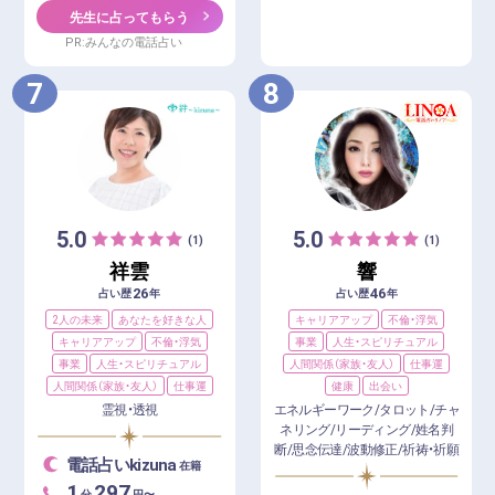
先生に占ってもらう
PR:みんなの電話占い
7
8
5.0
5.0
(1)
(1)
祥雲
響
26
46
占い歴
年
占い歴
年
2人の未来
あなたを好きな人
キャリアアップ
不倫・浮気
キャリアアップ
不倫・浮気
事業
人生・スピリチュアル
事業
人生・スピリチュアル
人間関係（家族・友人）
仕事運
人間関係（家族・友人）
仕事運
健康
出会い
霊視・透視
エネルギーワーク/タロット/チャ
ネリング/リーディング/姓名判
断/思念伝達/波動修正/祈祷・祈願
電話占いkizuna
在籍
1
297
分
円〜