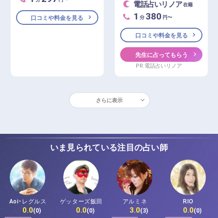
電話占いリノア
在籍
1
380
分
円〜
口コミや料金を見る
口コミや料金を見る
先生に占ってもらう
PR:電話占いリノア
さらに表示
いま見られている注目の占い師
Aoi・レグルス
ゲッターズ飯田
アルミネ
RIO
0.0
0.0
3.0
0.0
(0)
(0)
(3)
(0)