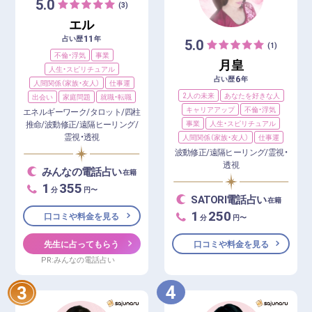
5.0
(3)
エル
11
占い歴
年
5.0
(1)
不倫・浮気
事業
月皇
人生・スピリチュアル
6
占い歴
年
人間関係（家族・友人）
仕事運
2人の未来
あなたを好きな人
出会い
家庭問題
就職・転職
キャリアアップ
不倫・浮気
エネルギーワーク/タロット/四柱
事業
人生・スピリチュアル
推命/波動修正/遠隔ヒーリング/
霊視・透視
人間関係（家族・友人）
仕事運
波動修正/遠隔ヒーリング/霊視・
透視
みんなの電話占い
在籍
1
355
分
円〜
SATORI電話占い
在籍
1
250
口コミや料金を見る
分
円〜
口コミや料金を見る
先生に占ってもらう
PR:みんなの電話占い
4
3