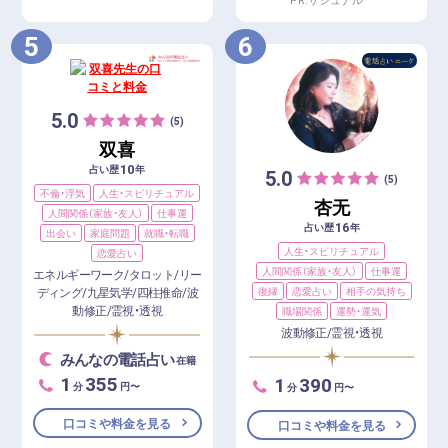
5
6
5.0
(5)
双喜
10
占い歴
年
5.0
(5)
不倫・浮気
人生・スピリチュアル
杏无
人間関係（家族・友人）
仕事運
16
占い歴
年
出会い
家庭問題
就職・転職
人生・スピリチュアル
恋愛占い
人間関係（家族・友人）
仕事運
エネルギーワーク/タロット/リー
復縁
恋愛占い
相手の気持ち
ディング/九星気学/四柱推命/波
動修正/霊視・透視
職場関係
運勢・運気
波動修正/霊視・透視
みんなの電話占い
在籍
1
355
1
390
分
円〜
分
円〜
口コミや料金を見る
口コミや料金を見る