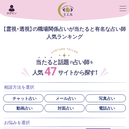
ログイン
【霊視・透視】の職場関係占いが当たると有名な占い師
人気ランキング
当たると話題
占い師
の
を
47
人気
サイトから探す！
相談方法を選択
チャット占い
メール占い
写真占い
動画占い
対面占い
電話占い
お悩みを選択