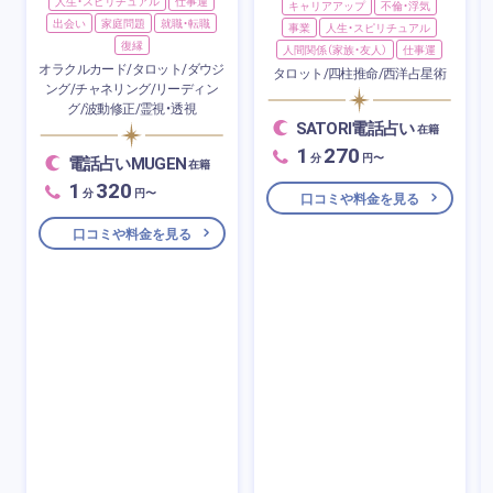
人生・スピリチュアル
仕事運
キャリアアップ
不倫・浮気
出会い
家庭問題
就職・転職
事業
人生・スピリチュアル
復縁
人間関係（家族・友人）
仕事運
オラクルカード/タロット/ダウジ
タロット/四柱推命/西洋占星術
ング/チャネリング/リーディン
グ/波動修正/霊視・透視
SATORI電話占い
在籍
1
270
分
円〜
電話占いMUGEN
在籍
1
320
分
円〜
口コミや料金を見る
口コミや料金を見る