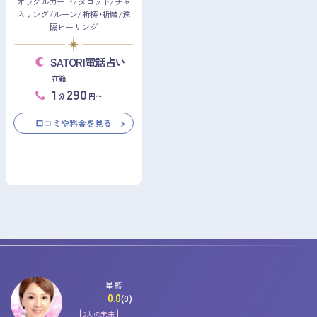
オラクルカード/タロット/チャ
ネリング/ルーン/祈祷・祈願/遠
隔ヒーリング
SATORI電話占い
在籍
1
290
分
円〜
口コミや料金を見る
星藍
0.0
(0)
2人の未来