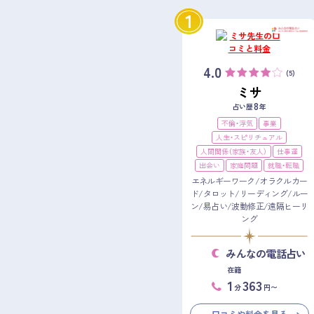
1
4.0
(5)
ミサ
8
占い歴
年
不倫・浮気
事業
人生・スピリチュアル
人間関係（家族・友人）
仕事運
出会い
家庭問題
就職・転職
エネルギーワーク/オラクルカー
ド/タロット/リーディング/ルー
ン/易占い/波動修正/遠隔ヒーリ
ング
みんなの電話占い
在籍
1
363
分
円〜
口コミや料金を見る