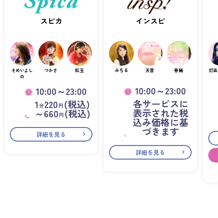
スピカ
インスピ
そめいよし
つかさ
紅玉
みちる
天音
春陽
灯凪
の
10:00～23:00
10:00～23:00
各サービスに
1
220
(税込)
分
円
表示された税
～660
(税込)
円
込み価格に基
づきます
詳細を見る
詳細を見る