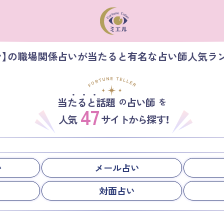
ン】の職場関係占いが当たると有名な占い師人気ラ
当たると話題
占い師
の
を
47
人気
サイトから探す！
い
メール占い
対面占い