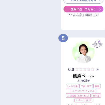
先生に占ってもらう
PR:みんなの電話占い
5
0.0
(0)
儒麻ペール
31
占い歴
年
2人の未来
不倫・浮気
事業
人生・スピリチュアル
人間関係（家族・友人）
仕事運
出会い
前世