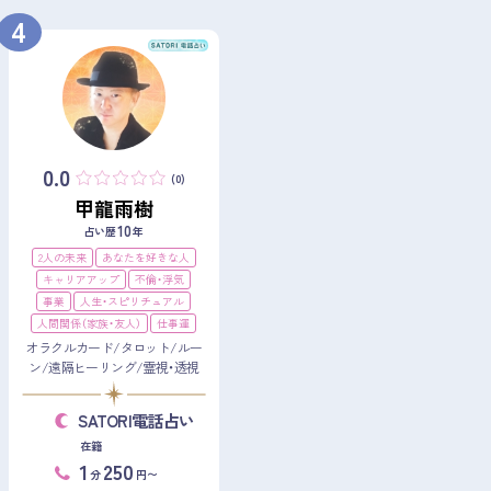
4
0.0
(0)
甲龍雨樹
10
占い歴
年
2人の未来
あなたを好きな人
キャリアアップ
不倫・浮気
事業
人生・スピリチュアル
人間関係（家族・友人）
仕事運
オラクルカード/タロット/ルー
ン/遠隔ヒーリング/霊視・透視
SATORI電話占い
在籍
1
250
分
円〜