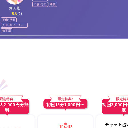
不倫・浮気
事業
黄天鳳
0.0
(0)
不倫・浮気
人生・スピリチュ
アル
仕事運
限定特典！
限定特典！
限定特
2,000円分無
初回15分1,000円〜
初回3,000
料
定
チャット占い