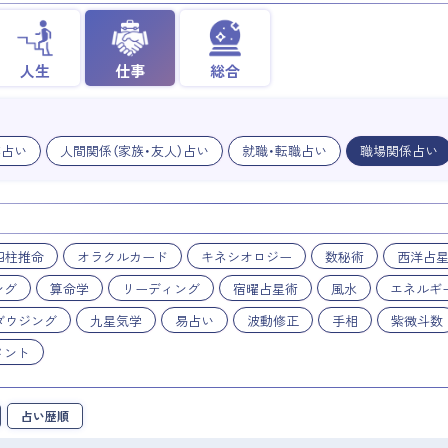
人生
仕事
総合
業占い
人間関係（家族・友人）占い
就職・転職占い
職場関係占い
四柱推命
オラクルカード
キネシオロジー
数秘術
西洋占
ング
算命学
リーディング
宿曜占星術
風水
エネルギ
ダウジング
九星気学
易占い
波動修正
手相
紫微斗数
メント
占い歴順