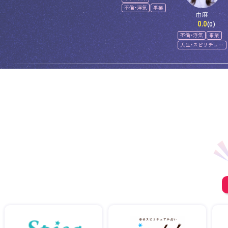
不倫・浮気
事業
由麻
0.0
(0)
不倫・浮気
事業
人生・スピリチュア
ル