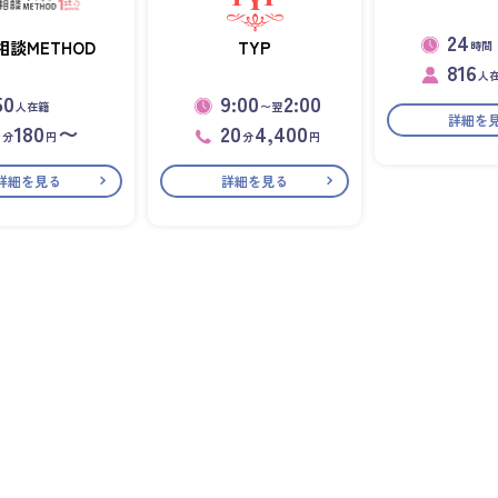
24
相談METHOD
TYP
時間
816
人
50
9:00
2:00
人在籍
〜翌
詳細を
1
180
〜
20
4,400
分
円
分
円
詳細を見る
詳細を見る