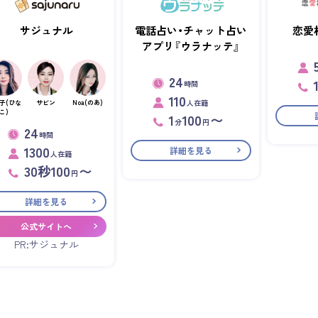
サジュナル
電話占い・チャット占い
恋愛
アプリ『ウラナッテ』
24
時間
110
人在籍
子(ひな
サビン
Noa(のあ)
こ)
1
100
〜
分
円
24
時間
1300
詳細を見る
人在籍
30秒100
〜
円
詳細を見る
公式サイトへ
PR:サジュナル