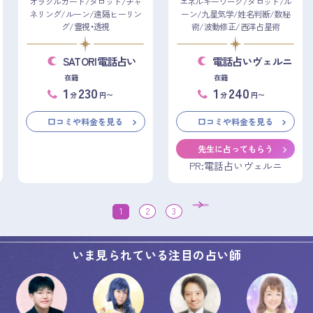
オラクルカード/タロット/チャ
エネルギーワーク/タロット/ル
ネリング/ルーン/遠隔ヒーリン
ーン/九星気学/姓名判断/数秘
グ/霊視・透視
術/波動修正/西洋占星術
SATORI電話占い
電話占いヴェルニ
在籍
在籍
1
230
1
240
分
円〜
分
円〜
口コミや料金を見る
口コミや料金を見る
先生に占ってもらう
PR:電話占いヴェルニ
1
2
3
いま見られている注目の占い師