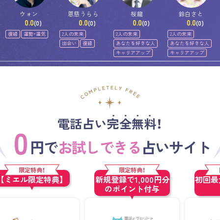
ウォン
恩慈うらら
桜龍
鈴白さと
0.0
0.0
0.0
0.0
(0)
(0)
(0)
(0)
復縁
運勢・運気
2人の未来
2人の未来
2人の未来
出会い
復縁
あなたを好きな人
あなたを好きな人
キャリアアップ
キャリアアップ
電話占い完全無料！
0
円で
お試しできる
占いサイト
限定特典！
限定特典！
【ミエル限定特典】
新規登録で1,000円分
初回最大
のポイント付与