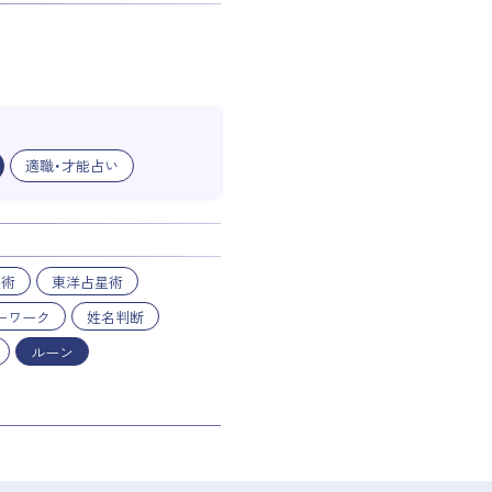
適職・才能占い
星術
東洋占星術
ーワーク
姓名判断
ルーン