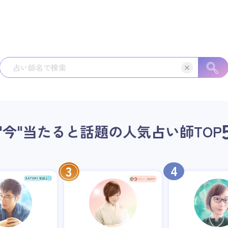
"今"当たると話題の人気占い師
TOP
4
3