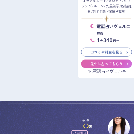
オラクルカード/タロット/ダウ
ジング/ルーン/九星気学/四柱推
命/姓名判断/宿曜占星術
電話占いヴェルニ
在籍
1
340
分
円〜
口コミや料金を見る
先生に占ってもらう
PR:電話占いヴェルニ
セラ
0.0
(0)
2人の未来