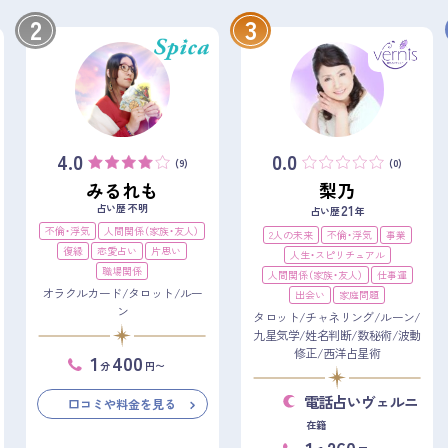
2
3
4.0
0.0
(9)
(0)
みるれも
梨乃
占い歴 不明
21
占い歴
年
不倫・浮気
人間関係（家族・友人）
2人の未来
不倫・浮気
事業
復縁
恋愛占い
片思い
人生・スピリチュアル
職場関係
人間関係（家族・友人）
仕事運
オラクルカード/タロット/ルー
出会い
家庭問題
ン
タロット/チャネリング/ルーン/
九星気学/姓名判断/数秘術/波動
修正/西洋占星術
1
400
分
円〜
電話占いヴェルニ
口コミや料金を見る
在籍
1
260