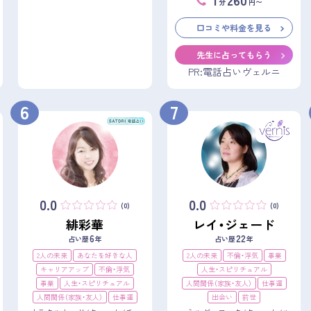
分
円〜
口コミや料金を見る
先生に占ってもらう
PR:電話占いヴェルニ
6
7
0.0
0.0
(0)
(0)
緋彩華
レイ・ジェード
6
22
占い歴
年
占い歴
年
2人の未来
あなたを好きな人
2人の未来
不倫・浮気
事業
キャリアアップ
不倫・浮気
人生・スピリチュアル
事業
人生・スピリチュアル
人間関係（家族・友人）
仕事運
人間関係（家族・友人）
仕事運
出会い
前世