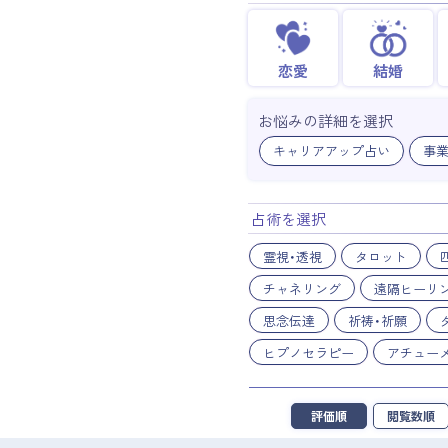
恋愛
結婚
お悩みの詳細を選択
キャリアアップ占い
事
占術を選択
霊視・透視
タロット
チャネリング
遠隔ヒーリ
思念伝達
祈祷・祈願
ヒプノセラピー
アチュー
評価順
閲覧数順