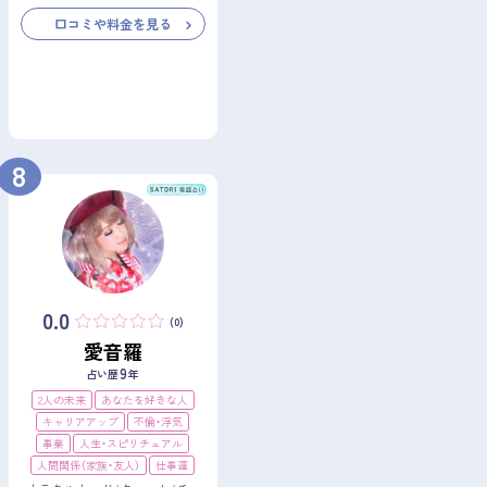
口コミや料金を見る
8
0.0
(0)
愛音羅
9
占い歴
年
2人の未来
あなたを好きな人
キャリアアップ
不倫・浮気
事業
人生・スピリチュアル
人間関係（家族・友人）
仕事運