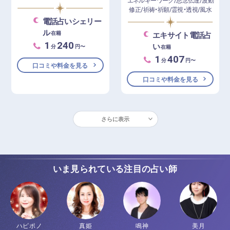
エネルギーワーク/思念伝達/波動
修正/祈祷・祈願/霊視・透視/風水
電話占いシェリー
ル
在籍
エキサイト電話占
1
240
い
分
円〜
在籍
1
407
分
円〜
口コミや料金を見る
口コミや料金を見る
さらに表示
いま見られている注目の占い師
ハピポノ
真姫
鳴神
美月