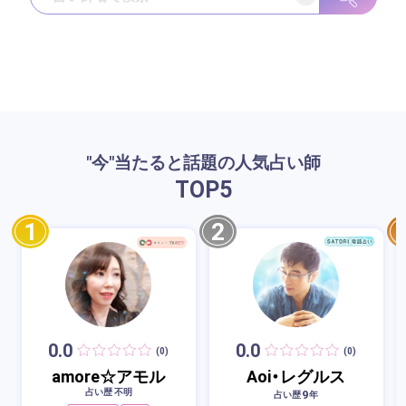
"今"当たると話題の人気占い師
TOP
5
1
2
0.0
0.0
(0)
(0)
amore☆アモル
Aoi・レグルス
占い歴 不明
9
占い歴
年