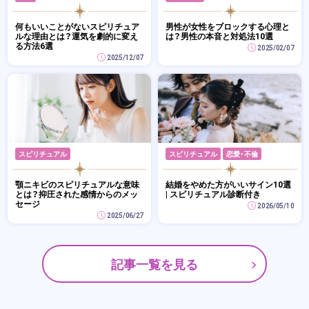
何もいいことがないスピリチュア
男性が女性をブロックする心理と
ルな理由とは？運気を劇的に変え
は？男性の本音と対処法10選
る方法6選
2025/02/07
2025/12/07
スピリチュアル
スピリチュアル
恋愛・不倫
顎ニキビのスピリチュアルな意味
結婚をやめた方がいいサイン10選
とは？抑圧された感情からのメッ
| スピリチュアル診断付き
セージ
2026/05/10
2025/06/27
記事一覧を見る