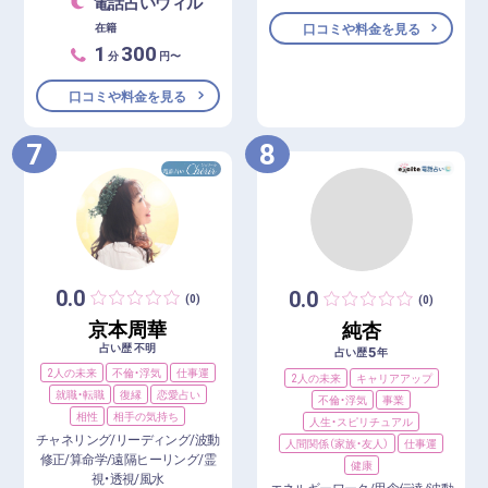
電話占いウィル
在籍
口コミや料金を見る
1
300
分
円〜
口コミや料金を見る
7
8
0.0
0.0
(0)
(0)
京本周華
純杏
占い歴 不明
5
占い歴
年
2人の未来
不倫・浮気
仕事運
2人の未来
キャリアアップ
就職・転職
復縁
恋愛占い
不倫・浮気
事業
相性
相手の気持ち
人生・スピリチュアル
チャネリング/リーディング/波動
人間関係（家族・友人）
仕事運
修正/算命学/遠隔ヒーリング/霊
健康
視・透視/風水