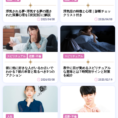
浮気される夢・浮気する夢の隠さ
浮気症の特徴と心理｜診断チェッ
れた深層心理を【状況別】に解説
クリスト付き
2025/04/08
2026/04/08
スピリチュアル
恋愛・不倫
スピリチュアル
彼に他に好きな人がいるか占いで
夜中に目が覚めるスピリチュアル
わかる？彼の本音と取るべき5つの
な意味とは？時間別サインと対策
アクション
を紹介
2026/03/08
2025/02/19
人生
恋愛・不倫