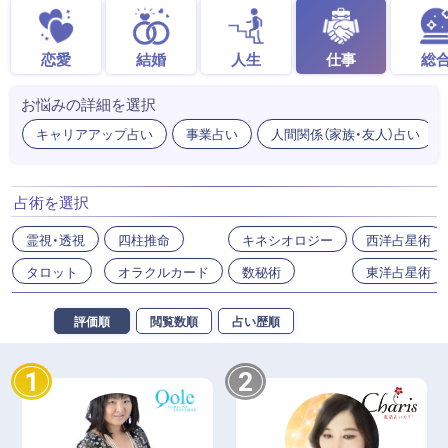
恋愛
結婚
人生
仕事
総
お悩みの詳細を選択
キャリアアップ占い
事業占い
人間関係（家族・友人）占い
占術を選択
霊視・透視
四柱推命
キネシオロジー
西洋占星術
タロット
オラクルカード
数秘術
東洋占星術
評価順
閲覧数順
占い歴順
1
2