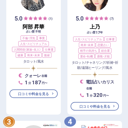
5.0
5.0
(1)
(7)
阿部 昇華
上乃
占い歴 不明
17
占い歴
年
不倫・浮気
事業
人生・スピリチュアル
仕事運
人生・スピリチュアル
将来・未来
恋愛占い
人間関係（家族・友人）
仕事運
相手の気持ち
総合運
健康
将来・未来
復縁
運命・転機
適職・才能
タロット/風水
タロット/チャネリング/祈祷・祈
願/遠隔ヒーリング/風水
クォーレ
在籍
1
187
電話占いカリス
分
円〜
在籍
1
320
口コミや料金を見る
分
円〜
口コミや料金を見る
4
3