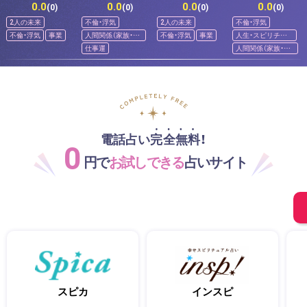
0.0
0.0
0.0
0.0
(0)
(0)
(0)
(0)
2人の未来
不倫・浮気
2人の未来
不倫・浮気
不倫・浮気
事業
人間関係（家族・友
不倫・浮気
事業
人生・スピリチュ
人）
アル
仕事運
人間関係（家族・友
人）
電話占い完全無料！
0
円で
お試しできる
占いサイト
スピカ
インスピ