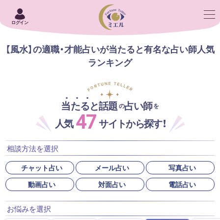
ログイン
【風水】の適職・才能占いが当たると有名な占い師人気
ランキング
当たると話題
占い師
の
を
47
人気
サイトから探す！
相談方法を選択
チャット占い
メール占い
写真占い
動画占い
対面占い
電話占い
お悩みを選択