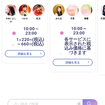
そめいよし
つかさ
紅玉
みちる
天音
春陽
灯凪
の
10:00～
10:00～
23:00
23:00
各サービスに
1
220
(税込)
分
円
表示された税
～660
(税込)
円
込み価格に基
づきます
詳細を見る
詳細を見る