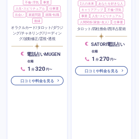
不倫・浮気
事業
2人の未来
あなたを好きな人
人生・スピリチュアル
仕事運
キャリアアップ
不倫・浮気
出会い
家庭問題
就職・転職
事業
人生・スピリチュアル
復縁
人間関係（家族・友人）
仕事運
オラクルカード/タロット/ダウジ
タロット/四柱推命/西洋占星術
ング/チャネリング/リーディン
グ/波動修正/霊視・透視
SATORI電話占い
在籍
電話占いMUGEN
1
270
分
円〜
在籍
1
320
分
円〜
口コミや料金を見る
口コミや料金を見る