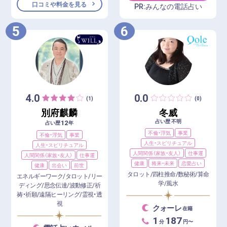
口コミや料金を見る
PR:みんなの電話占い
5
6
4.0
0.0
(1)
(0)
別府麒麟
冬威
占い歴 不明
12
占い歴
年
不倫・浮気
事業
不倫・浮気
事業
人生・スピリチュアル
人生・スピリチュアル
人間関係（家族・友人）
仕事運
人間関係（家族・友人）
仕事運
健康
将来・未来
恋愛占い
健康
出会い
前世
タロット/四柱推命/数秘術/算命
エネルギーワーク/タロット/リー
学/風水
ディング/思念伝達/波動修正/祈
祷・祈願/遠隔ヒーリング/霊視・透
視
クォーレ
在籍
1
187
分
円〜