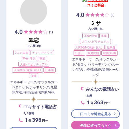
4.0
(5)
ミサ
8
占い歴
年
4.0
(1)
不倫・浮気
事業
翠恋
人生・スピリチュアル
3
占い歴
年
人間関係（家族・友人）
仕事運
2人の未来
キャリアアップ
出会い
家庭問題
就職・転職
不倫・浮気
事業
エネルギーワーク/オラクルカー
ド/タロット/リーディング/ルー
人生・スピリチュアル
ン/易占い/波動修正/遠隔ヒーリ
人間関係（家族・友人）
仕事運
ング
健康
エネルギーワーク/オラクルカー
ド/タロット/チャネリング/九星
みんなの電話占い
気学/四柱推命/姓名判断/手相
在籍
1
363
分
円〜
エキサイト電話占
い
在籍
口コミや料金を見る
1
396
分
円〜
先生に占ってもらう