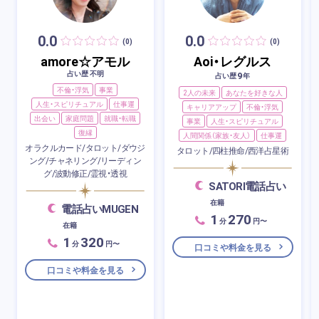
0.0
0.0
(0)
(0)
amore☆アモル
Aoi・レグルス
占い歴 不明
9
占い歴
年
不倫・浮気
事業
2人の未来
あなたを好きな人
人生・スピリチュアル
仕事運
キャリアアップ
不倫・浮気
出会い
家庭問題
就職・転職
事業
人生・スピリチュアル
復縁
人間関係（家族・友人）
仕事運
オラクルカード/タロット/ダウジ
タロット/四柱推命/西洋占星術
ング/チャネリング/リーディン
グ/波動修正/霊視・透視
SATORI電話占い
在籍
電話占いMUGEN
1
270
分
円〜
在籍
1
320
分
円〜
口コミや料金を見る
口コミや料金を見る