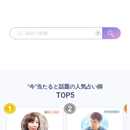
"今"当たると話題の人気占い師
TOP
5
1
2