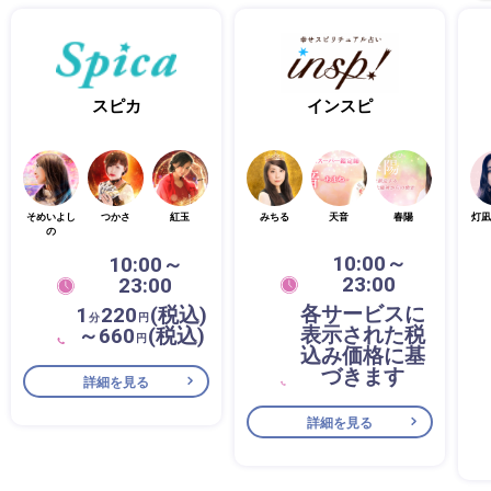
スピカ
インスピ
そめいよし
つかさ
紅玉
みちる
天音
春陽
灯凪
の
10:00～
10:00～
23:00
23:00
各サービスに
1
220
(税込)
分
円
表示された税
～660
(税込)
円
込み価格に基
づきます
詳細を見る
詳細を見る