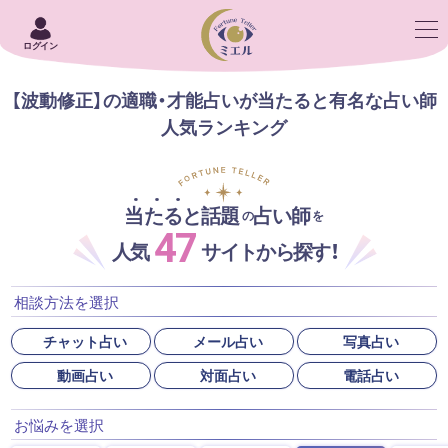
ログイン
【波動修正】の適職・才能占いが当たると有名な占い師
人気ランキング
当たると話題
占い師
の
を
47
人気
サイトから探す！
相談方法を選択
チャット占い
メール占い
写真占い
動画占い
対面占い
電話占い
お悩みを選択