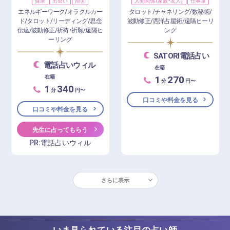
健康
出会い
前世
人間関係（家族・友人）
仕事運
エネルギーワーク/オラクルカー
タロット/チャネリング/数秘術/
ド/タロット/リーディング/思念
波動修正/西洋占星術/遠隔ヒーリ
伝達/波動修正/祈祷・祈願/遠隔ヒ
ング
ーリング
SATORI電話占い
電話占いウィル
在籍
1
270
在籍
分
円〜
1
340
分
円〜
口コミや料金を見る
口コミや料金を見る
先生に占ってもらう
PR:電話占いウィル
さらに表示
いま見られている注目の占い師