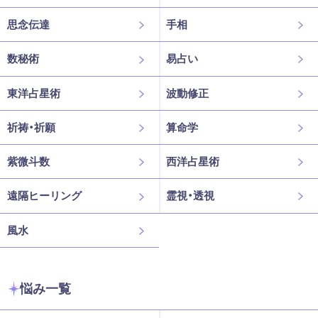
思念伝達
手相
数秘術
易占い
東洋占星術
波動修正
祈祷・祈願
算命学
紫微斗数
西洋占星術
遠隔ヒーリング
霊視・透視
風水
悩み一覧