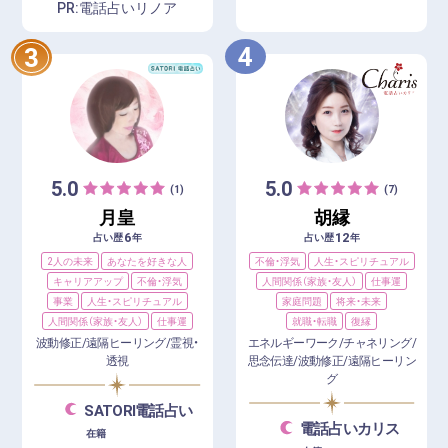
PR:電話占いリノア
4
3
5.0
5.0
(1)
(7)
月皇
胡縁
6
12
占い歴
年
占い歴
年
2人の未来
あなたを好きな人
不倫・浮気
人生・スピリチュアル
キャリアアップ
不倫・浮気
人間関係（家族・友人）
仕事運
事業
人生・スピリチュアル
家庭問題
将来・未来
人間関係（家族・友人）
仕事運
就職・転職
復縁
波動修正/遠隔ヒーリング/霊視・
エネルギーワーク/チャネリング/
透視
思念伝達/波動修正/遠隔ヒーリン
グ
SATORI電話占い
電話占いカリス
在籍