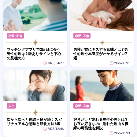
恋愛・不倫
恋愛・不倫
マッチングアプリで2回目に会う
男性が首にキスする意味とは？男
男性心理は？脈ありサインと下心
性心理や本気度がわかるサイン7
の見極め方
選
2025/04/27
2025/03/25
人生
恋愛・不倫
次から次へと体調不良が続くスピ
好きだけど別れる男性心理とは？
リチュアルな意味と浄化方法6選
お互い好きなのに別れた理由＆復
縁の可能性も解説
2025/12/06
2025/05/21