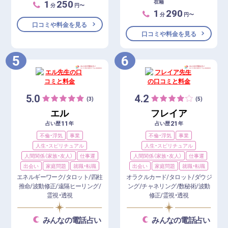
1
250
在籍
分
円〜
1
290
分
円〜
口コミや料金を見る
口コミや料金を見る
5
6
5.0
4.2
(3)
(5)
エル
フレイア
11
21
占い歴
年
占い歴
年
不倫・浮気
事業
不倫・浮気
事業
人生・スピリチュアル
人生・スピリチュアル
人間関係（家族・友人）
仕事運
人間関係（家族・友人）
仕事運
出会い
家庭問題
就職・転職
出会い
家庭問題
就職・転職
エネルギーワーク/タロット/四柱
オラクルカード/タロット/ダウジ
推命/波動修正/遠隔ヒーリング/
ング/チャネリング/数秘術/波動
霊視・透視
修正/霊視・透視
みんなの電話占い
みんなの電話占い