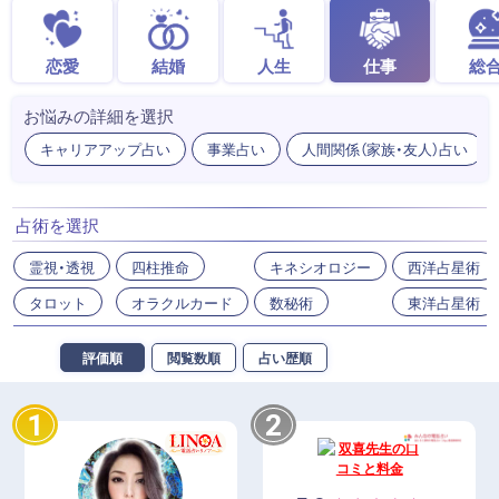
恋愛
結婚
人生
仕事
総
お悩みの詳細を選択
キャリアアップ占い
事業占い
人間関係（家族・友人）占い
占術を選択
霊視・透視
四柱推命
キネシオロジー
西洋占星術
タロット
オラクルカード
数秘術
東洋占星術
評価順
閲覧数順
占い歴順
1
2