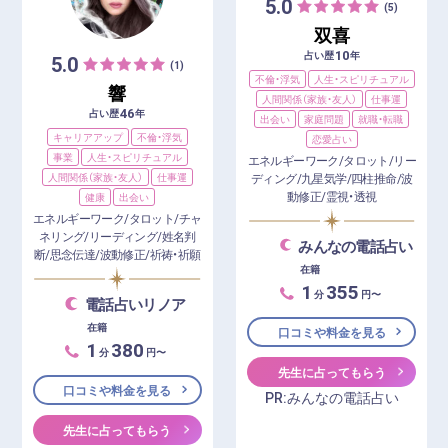
5.0
(5)
双喜
10
占い歴
年
5.0
(1)
不倫・浮気
人生・スピリチュアル
響
人間関係（家族・友人）
仕事運
46
占い歴
年
出会い
家庭問題
就職・転職
キャリアアップ
不倫・浮気
恋愛占い
事業
人生・スピリチュアル
エネルギーワーク/タロット/リー
人間関係（家族・友人）
仕事運
ディング/九星気学/四柱推命/波
動修正/霊視・透視
健康
出会い
エネルギーワーク/タロット/チャ
ネリング/リーディング/姓名判
みんなの電話占い
断/思念伝達/波動修正/祈祷・祈願
在籍
1
355
分
円〜
電話占いリノア
在籍
口コミや料金を見る
1
380
分
円〜
先生に占ってもらう
口コミや料金を見る
PR:みんなの電話占い
先生に占ってもらう