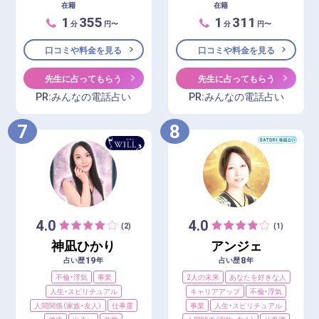
在籍
在籍
1
355
1
311
分
円〜
分
円〜
口コミや料金を見る
口コミや料金を見る
先生に占ってもらう
先生に占ってもらう
PR:みんなの電話占い
PR:みんなの電話占い
7
8
4.0
4.0
(2)
(1)
神凪ひかり
アンジェ
19
8
占い歴
年
占い歴
年
不倫・浮気
事業
2人の未来
あなたを好きな人
人生・スピリチュアル
キャリアアップ
不倫・浮気
人間関係（家族・友人）
仕事運
事業
人生・スピリチュアル