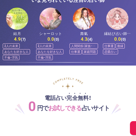
結月
シャーロット
壽氣
縁結び占い師♡
4.9
0.0
4.3
0.0
ぼつ美
(7)
(0)
(4)
(0)
2人の未来
2人の未来
人間関係（家族・友
仕事運
復縁
人）
あなたを好きな人
あなたを好きな人
仕事運
家庭問題
恋愛占い
不倫・浮気
不倫・浮気
電話占い完全無料！
0
円で
お試しできる
占いサイト