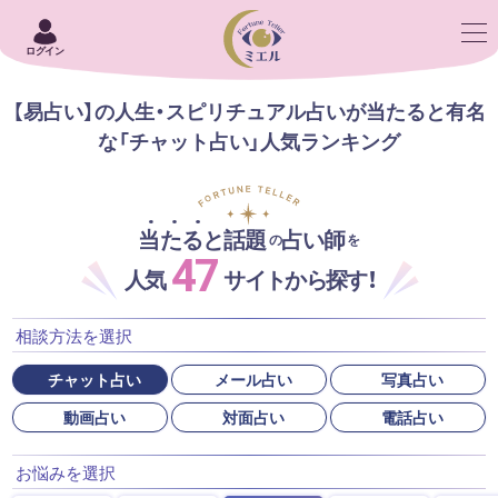
ログイン
【易占い】の人生・スピリチュアル占いが当たると有名
な「チャット占い」人気ランキング
当たると話題
占い師
の
を
47
人気
サイトから探す！
相談方法を選択
チャット占い
メール占い
写真占い
動画占い
対面占い
電話占い
お悩みを選択