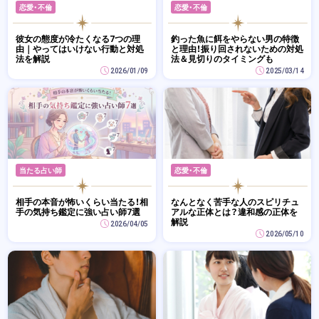
恋愛・不倫
恋愛・不倫
彼女の態度が冷たくなる7つの理
釣った魚に餌をやらない男の特徴
由｜やってはいけない行動と対処
と理由！振り回されないための対処
法を解説
法＆見切りのタイミングも
2026/01/09
2025/03/14
当たる占い師
恋愛・不倫
相手の本音が怖いくらい当たる！相
なんとなく苦手な人のスピリチュ
手の気持ち鑑定に強い占い師7選
アルな正体とは？違和感の正体を
解説
2026/04/05
2026/05/10