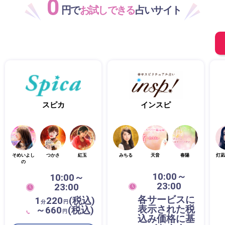
0
円で
お試しできる
占いサイト
スピカ
インスピ
そめいよし
つかさ
紅玉
みちる
天音
春陽
灯凪
の
10:00～
10:00～
23:00
23:00
各サービスに
1
220
(税込)
分
円
表示された税
～660
(税込)
円
込み価格に基