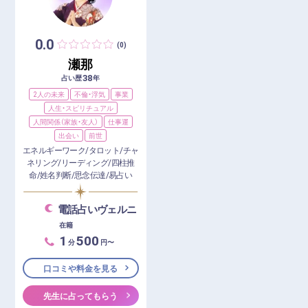
0.0
(0)
瀬那
38
占い歴
年
2人の未来
不倫・浮気
事業
人生・スピリチュアル
人間関係（家族・友人）
仕事運
出会い
前世
エネルギーワーク/タロット/チャ
ネリング/リーディング/四柱推
命/姓名判断/思念伝達/易占い
電話占いヴェルニ
在籍
1
500
分
円〜
口コミや料金を見る
先生に占ってもらう