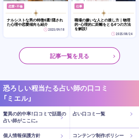
恋愛・不倫
仕事
ナルシストな男の特徴6選！隠され
職場の嫌いな人との接し方｜物理
た心理や恋愛傾向も紹介
的・心理的に距離をとる4つの方法
を解説！
2025/09/18
2025/08/24
記事一覧を見る
恐ろしい程当たる占い師の口コミ
「ミエル」
驚異の的中率！口コミで話題の
占い口コミ一覧
占い師がここに。
個人情報保護方針
コンテンツ制作ポリシー