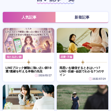
人気記事
新着記事
当たる占い師
恋愛・不倫
LINEブロック解除に強い占い師10
両思いを確信するときはいつ？
選！復縁を叶える本物の先生
LINE・目線・会話でわかる7つのサ
イン
2026/03/27
2025/07/29