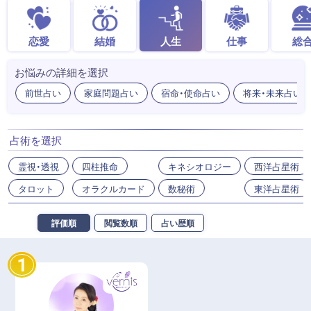
恋愛
結婚
人生
仕事
総
お悩みの詳細を選択
前世占い
家庭問題占い
宿命・使命占い
将来・未来占い
占術を選択
霊視・透視
四柱推命
キネシオロジー
西洋占星術
タロット
オラクルカード
数秘術
東洋占星術
評価順
閲覧数順
占い歴順
1