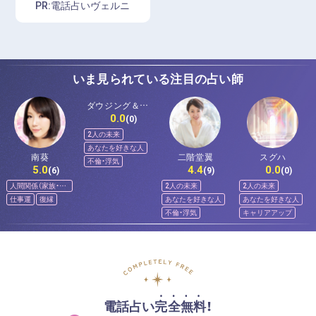
PR:電話占いヴェルニ
いま見られている注目の占い師
ダウジング＆ス
0.0
ピリットメンタ
(0)
ー佐和
2人の未来
あなたを好きな人
南葵
二階堂翼
スグハ
不倫・浮気
5.0
4.4
0.0
(6)
(9)
(0)
人間関係（家族・友
2人の未来
2人の未来
人）
仕事運
復縁
あなたを好きな人
あなたを好きな人
不倫・浮気
キャリアアップ
電話占い完全無料！