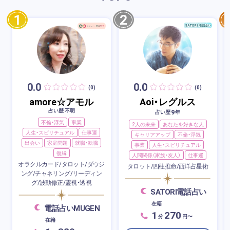
1
2
0.0
0.0
(0)
(0)
amore☆アモル
Aoi・レグルス
占い歴 不明
9
占い歴
年
不倫・浮気
事業
2人の未来
あなたを好きな人
人生・スピリチュアル
仕事運
キャリアアップ
不倫・浮気
出会い
家庭問題
就職・転職
事業
人生・スピリチュアル
復縁
人間関係（家族・友人）
仕事運
オラクルカード/タロット/ダウジ
タロット/四柱推命/西洋占星術
ング/チャネリング/リーディン
グ/波動修正/霊視・透視
SATORI電話占い
在籍
電話占いMUGEN
1
270
分
円〜
在籍