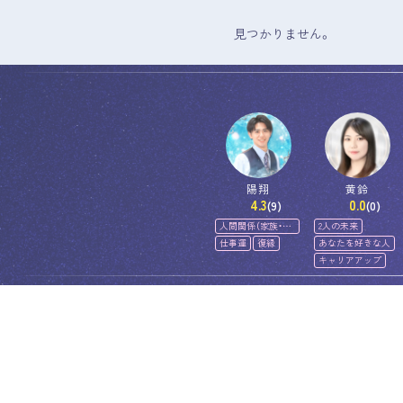
見つかりません。
陽翔
黄鈴
4.3
0.0
(9)
(0)
人間関係（家族・友
2人の未来
人）
仕事運
復縁
あなたを好きな人
キャリアアップ