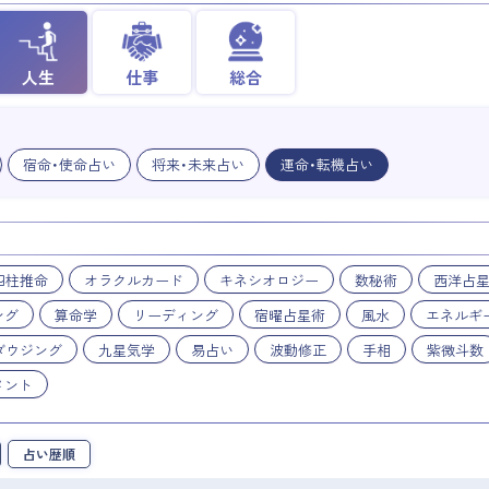
人生
仕事
総合
宿命・使命占い
将来・未来占い
運命・転機占い
四柱推命
オラクルカード
キネシオロジー
数秘術
西洋占
ング
算命学
リーディング
宿曜占星術
風水
エネルギ
ダウジング
九星気学
易占い
波動修正
手相
紫微斗数
メント
占い歴順