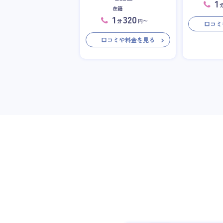
1
在籍
1
320
分
円〜
口コミ
口コミや料金を見る