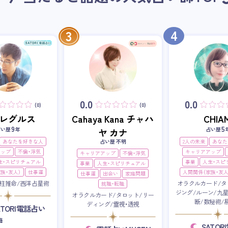
4
3
0.0
0.0
(0)
(0)
i・レグルス
Cahaya Kana チャハ
CHIAM
9
5
占い歴
年
占い歴
ヤ カナ
あなたを好きな人
占い歴 不明
2人の未来
あなた
アップ
不倫・浮気
キャリアアップ
キャリアアップ
不倫・浮気
生・スピリチュアル
事業
人生・スピ
事業
人生・スピリチュアル
族・友人）
仕事運
人間関係（家族・友人
仕事運
出会い
家庭問題
柱推命/西洋占星術
オラクルカード/タ
就職・転職
ジング/ルーン/九
オラクルカード/タロット/リー
断/数秘術/
ディング/霊視・透視
ATORI電話占い
籍
SATO