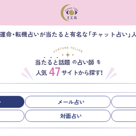
の運命・転機占いが当たると有名な「チャット占い」
当たると話題
占い師
の
を
47
人気
サイトから探す！
い
メール占い
対面占い