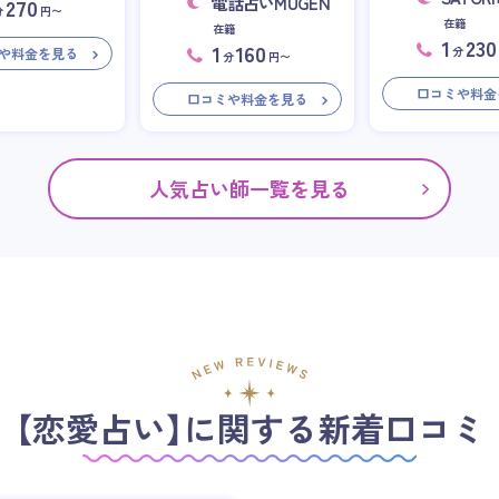
電話占いMUGEN
270
分
円〜
在籍
在籍
1
230
1
160
分
や料金を見る
分
円〜
口コミや料金
口コミや料金を見る
人気占い師一覧を見る
【恋愛占い】に関する新着口コミ