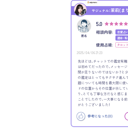
茉莉(ま
サジュナル：
5.0
相談内容:
恋愛占
匿名
運命・転
使用占術:
タロッ
2025/04/06 21:23
先ほどは、チャットでの鑑定有難
は初めてだったので、メッセージ
間が足りないのではないか？と少
の鑑定はとってもサクサク進ん
題についても時間を最大限に使い
ドの位置からその位置が示して
り、とても丁寧な方だなと感じま
ことでしたので、一大事になる前
がとうございました！
参考になった(
0
)