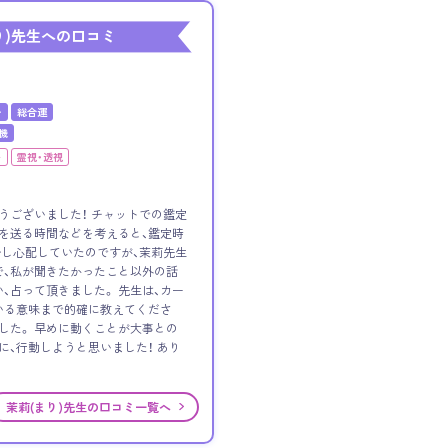
り)先生への口コミ
い
総合運
機
ト
霊視・透視
うございました！ チャットでの鑑定
を送る時間などを考えると、鑑定時
し心配していたのですが、茉莉先生
で、私が聞きたかったこと以外の話
、占って頂きました。 先生は、カー
いる意味まで的確に教えてくださ
した。 早めに動くことが大事との
に、行動しようと思いました！ あり
茉莉(まり)先生の口コミ一覧へ