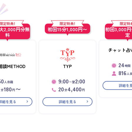
限定特典！
限定特典！
限定特
2,000円分無
初回15分1,000円〜
初回3,000
料
定
チャット占い
24
相談METHOD
TYP
時間
816
人
50
9:00
2:00
人在籍
〜翌
詳細を
1
180
〜
20
4,400
分
円
分
円
詳細を見る
詳細を見る