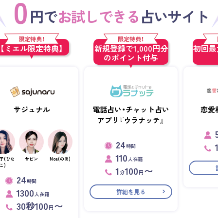
0
円で
お試しできる
占いサイト
限定特典！
限定特典！
【ミエル限定特典】
新規登録で1,000円分
初回最大
のポイント付与
サジュナル
電話占い・チャット占い
恋愛
アプリ『ウラナッテ』
24
時間
110
人在籍
子(ひな
サビン
Noa(のあ)
こ)
1
100
〜
分
円
24
時間
1300
詳細を見る
人在籍
30秒100
〜
円