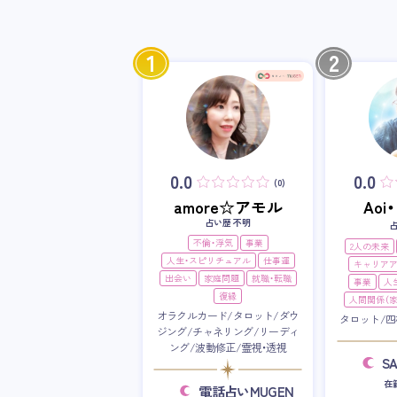
1
2
0.0
0.0
(0)
amore☆アモル
Ao
占い歴 不明
不倫・浮気
事業
2人の未来
人生・スピリチュアル
仕事運
キャリア
出会い
家庭問題
就職・転職
事業
人
復縁
人間関係（家
オラクルカード/タロット/ダウ
タロット/四
ジング/チャネリング/リーディ
ング/波動修正/霊視・透視
S
在
電話占いMUGEN