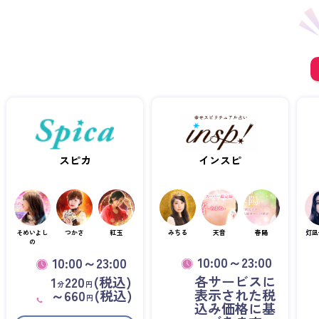
スピカ
インスピ
そめいよし
つかさ
紅玉
みちる
天音
春陽
灯凪
の
10:00～23:00
10:00～23:00
各サービスに
1
220
(税込)
分
円
表示された税
～660
(税込)
円
込み価格に基