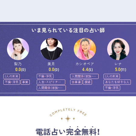
いま見られている注目の占い師
梨乃
美月
カシオペア
レナ
0.0
0.0
4.4
5.0
(0)
(0)
(5)
(11)
2人の未来
不倫・浮気
人間関係（家族・友
2人の未来
人）
不倫・浮気
事業
人生・スピリチュ
仕事運
復縁
あなたを好きな人
アル
人間関係（家族・友
不倫・浮気
人）
電話占い完全無料！