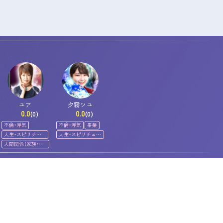
ユア
夕霧ツユ
0.0
0.0
(0)
(0)
不倫・浮気
不倫・浮気
事業
人生・スピリチュ
人生・スピリチュア
アル
ル
人間関係（家族・友
人）