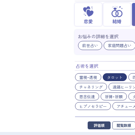
恋愛
結婚
お悩みの詳細を選択
前世占い
家庭問題占い
占術を選択
霊視・透視
タロット
チャネリング
遠隔ヒーリ
思念伝達
祈祷・祈願
ヒプノセラピー
アチュー
評価順
閲覧数順