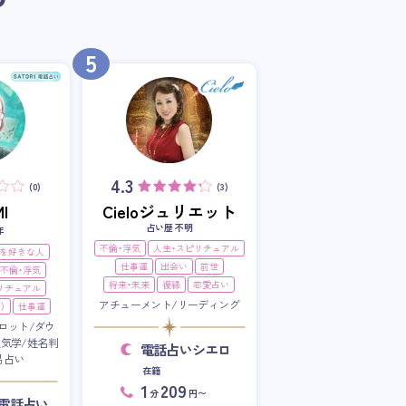
5
4.3
(0)
(3)
I
Cieloジュリエット
占い歴 不明
年
不倫・浮気
人生・スピリチュアル
を好きな人
仕事運
出会い
前世
不倫・浮気
将来・未来
復縁
恋愛占い
リチュアル
アチューメント/リーディング
）
仕事運
ロット/ダウ
星気学/姓名判
電話占いシエロ
易占い
在籍
1
209
分
円〜
RI電話占い