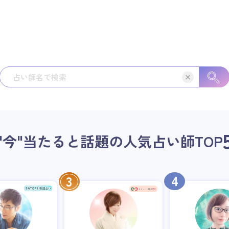
"今"当たると話題の人気占い師
TOP
4
3