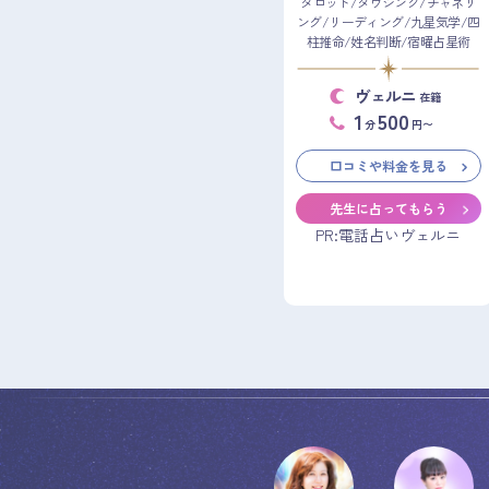
タロット/ダウジング/チャネリ
ング/リーディング/九星気学/四
柱推命/姓名判断/宿曜占星術
ヴェルニ
在籍
1
500
分
円〜
口コミや料金を見る
先生に占ってもらう
PR:電話占いヴェルニ