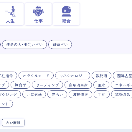
人生
仕事
総合
運命の人・出会い占い
離婚占い
四柱推命
オラクルカード
キネシオロジー
数秘術
西洋占
ング
算命学
リーディング
宿曜占星術
風水
エネルギ
ダウジング
九星気学
易占い
波動修正
手相
紫微斗数
メント
占い歴順