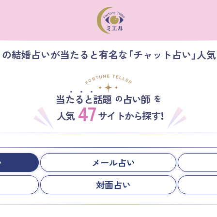
】の結婚占いが当たると有名な「チャット占い」人
当たると話題
占い師
の
を
47
人気
サイトから探す！
い
メール占い
対面占い