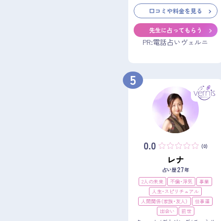
口コミや料金を見る
先生に占ってもらう
PR:電話占いヴェルニ
5
0.0
(0)
レナ
27
占い歴
年
2人の未来
不倫・浮気
事業
人生・スピリチュアル
人間関係（家族・友人）
仕事運
出会い
前世