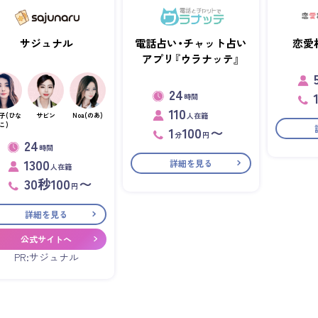
サジュナル
電話占い・チャット占い
恋愛
アプリ『ウラナッテ』
24
時間
110
人在籍
子(ひな
サビン
Noa(のあ)
こ)
1
100
〜
分
円
24
時間
1300
詳細を見る
人在籍
30秒100
〜
円
詳細を見る
公式サイトへ
PR:サジュナル