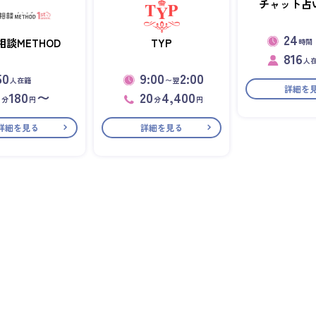
チャット占い
24
相談METHOD
TYP
時間
816
人
50
9:00
2:00
人在籍
〜翌
詳細を
1
180
〜
20
4,400
分
円
分
円
詳細を見る
詳細を見る