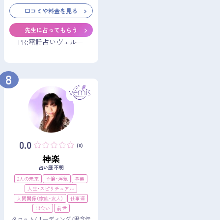
口コミや料金を見る
先生に占ってもらう
PR:電話占いヴェルニ
8
0.0
(0)
神楽
占い歴 不明
2人の未来
不倫・浮気
事業
人生・スピリチュアル
人間関係（家族・友人）
仕事運
出会い
前世
タロット/リーディング/思念伝