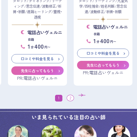
タロット/チャネリング/リーデ
タロット/リーディング/九星気
ィング/思念伝達/波動修正/祈
学/四柱推命/姓名判断/思念伝
祷・祈願/遠隔ヒーリング/霊視・
達/波動修正/祈祷・祈願
透視
電話占いヴェルニ
電話占いヴェルニ
在籍
1
400
在籍
分
円〜
1
400
分
円〜
口コミや料金を見る
口コミや料金を見る
先生に占ってもらう
先生に占ってもらう
PR:電話占いヴェルニ
PR:電話占いヴェルニ
1
2
いま見られている注目の占い師