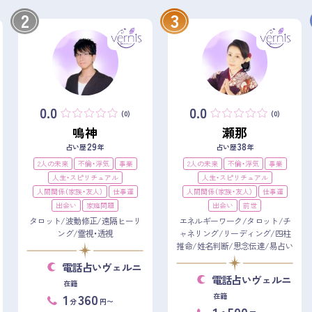
2
3
0.0
0.0
(0)
(0)
鳴神
瀬那
29
38
占い歴
年
占い歴
年
2人の未来
不倫・浮気
事業
2人の未来
不倫・浮気
事業
人生・スピリチュアル
人生・スピリチュアル
人間関係（家族・友人）
仕事運
人間関係（家族・友人）
仕事運
出会い
家庭問題
出会い
前世
タロット/波動修正/遠隔ヒーリ
エネルギーワーク/タロット/チ
ング/霊視・透視
ャネリング/リーディング/四柱
推命/姓名判断/思念伝達/易占い
電話占いヴェルニ
電話占いヴェルニ
在籍
1
360
在籍
分
円〜
1
500