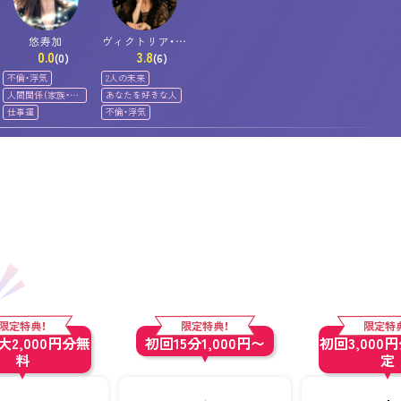
悠寿加
ヴィクトリア・星
0.0
3.8
子
(0)
(6)
不倫・浮気
2人の未来
人間関係（家族・友
あなたを好きな人
人）
仕事運
不倫・浮気
限定特典！
限定特典！
限定特
2,000円分無
初回15分1,000円〜
初回3,000
料
定