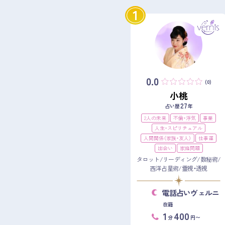
1
0.0
(0)
小桃
27
占い歴
年
2人の未来
不倫・浮気
事業
人生・スピリチュアル
人間関係（家族・友人）
仕事運
出会い
家庭問題
タロット/リーディング/数秘術/
西洋占星術/霊視・透視
電話占いヴェルニ
在籍
1
400
分
円〜