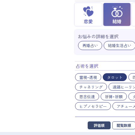
恋愛
結婚
お悩みの詳細を選択
再婚占い
結婚生活占い
占術を選択
霊視・透視
タロット
チャネリング
遠隔ヒーリ
思念伝達
祈祷・祈願
ヒプノセラピー
アチュー
評価順
閲覧数順