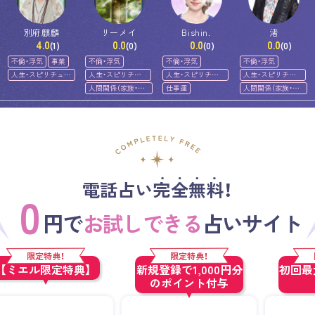
別府麒麟
リーメイ
Bishin.
渚
4.0
0.0
0.0
0.0
(1)
(0)
(0)
(0)
不倫・浮気
事業
不倫・浮気
不倫・浮気
不倫・浮気
人生・スピリチュア
人生・スピリチュ
人生・スピリチュ
人生・スピリチュ
ル
アル
アル
アル
人間関係（家族・友
仕事運
人間関係（家族・友
人）
人）
電話占い完全無料！
0
円で
お試しできる
占いサイト
限定特典！
限定特典！
【ミエル限定特典】
新規登録で1,000円分
初回最大
のポイント付与