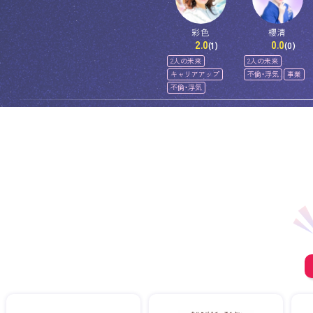
彩色
櫻清
2.0
0.0
(1)
(0)
2人の未来
2人の未来
キャリアアップ
不倫・浮気
事業
不倫・浮気