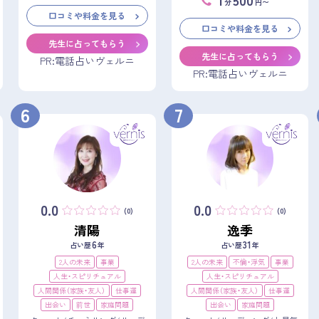
分
円〜
口コミや料金を見る
口コミや料金を見る
先生に占ってもらう
先生に占ってもらう
PR:電話占いヴェルニ
PR:電話占いヴェルニ
6
7
0.0
0.0
(0)
(0)
清陽
逸季
6
31
占い歴
年
占い歴
年
2人の未来
事業
2人の未来
不倫・浮気
事業
人生・スピリチュアル
人生・スピリチュアル
人間関係（家族・友人）
仕事運
人間関係（家族・友人）
仕事運
出会い
前世
家庭問題
出会い
家庭問題