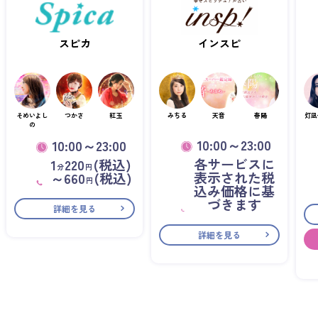
スピカ
インスピ
そめいよし
つかさ
紅玉
みちる
天音
春陽
灯凪
の
10:00～23:00
10:00～23:00
各サービスに
1
220
(税込)
分
円
表示された税
～660
(税込)
円
込み価格に基
づきます
詳細を見る
詳細を見る