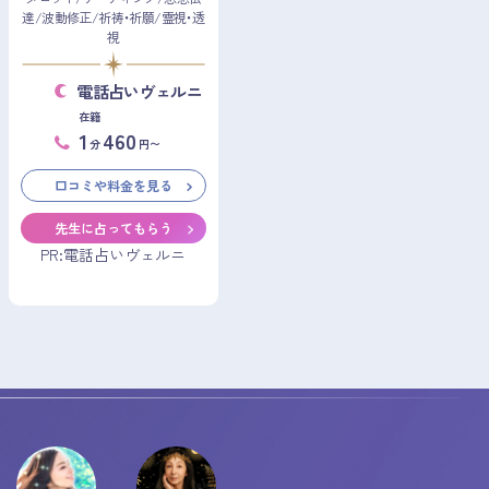
達/波動修正/祈祷・祈願/霊視・透
視
電話占いヴェルニ
在籍
1
460
分
円〜
口コミや料金を見る
先生に占ってもらう
PR:電話占いヴェルニ