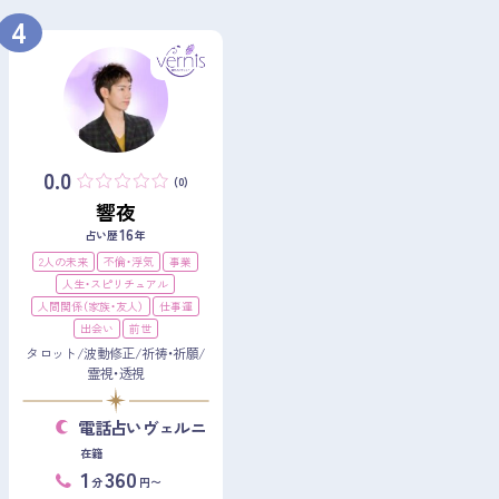
4
0.0
(0)
響夜
16
占い歴
年
2人の未来
不倫・浮気
事業
人生・スピリチュアル
人間関係（家族・友人）
仕事運
出会い
前世
タロット/波動修正/祈祷・祈願/
霊視・透視
電話占いヴェルニ
在籍
1
360
分
円〜