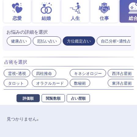
恋愛
結婚
人生
仕事
総
お悩みの詳細を選択
健康占い
厄払い占い
方位鑑定占い
自己分析・適性占い
占術を選択
霊視・透視
四柱推命
キネシオロジー
西洋占星術
タロット
オラクルカード
数秘術
東洋占星術
評価順
閲覧数順
占い歴順
見つかりません。