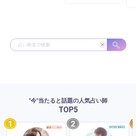
"今"当たると話題の人気占い師
TOP
5
1
2