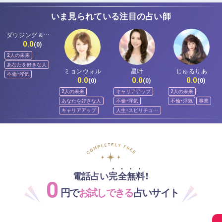
いま見られている注目の占い師
ダウジング＆ス
0.0
ピリットメンタ
(0)
ー佐和
2人の未来
あなたを好きな人
ミョンウォル
星叶
じゅるりあ
不倫・浮気
0.0
0.0
0.0
(0)
(0)
(0)
2人の未来
キャリアアップ
2人の未来
あなたを好きな人
不倫・浮気
不倫・浮気
事業
キャリアアップ
人生・スピリチュア
ル
電話占い完全無料！
0
円で
お試しできる
占いサイト