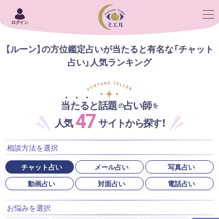
ログイン
【ルーン】の方位鑑定占いが当たると有名な「チャット
占い」人気ランキング
当たると話題
占い師
の
を
47
人気
サイトから探す！
相談方法を選択
チャット占い
メール占い
写真占い
動画占い
対面占い
電話占い
お悩みを選択