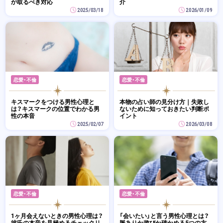
が取るべき対応
介
2025/03/18
2026/01/09
恋愛・不倫
恋愛・不倫
キスマークをつける男性心理と
本物の占い師の見分け方｜失敗し
は？キスマークの位置でわかる男
ないために知っておきたい判断ポ
性の本音
イント
2025/02/07
2026/03/08
恋愛・不倫
恋愛・不倫
1ヶ月会えないときの男性心理は？
「会いたい」と言う男性心理とは？
彼氏の本音を見極めるチェックリ
脈ありか遊びか確かめる5つの方