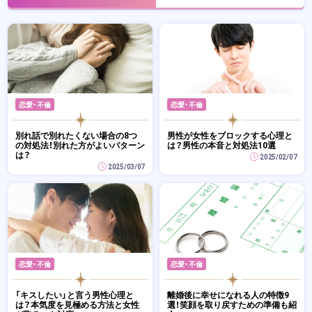
恋愛・不倫
恋愛・不倫
別れ話で別れたくない場合の8つ
男性が女性をブロックする心理と
の対処法！別れた方がよいパターン
は？男性の本音と対処法10選
は？
2025/02/07
2025/03/07
恋愛・不倫
恋愛・不倫
「キスしたい」と言う男性心理と
離婚後に幸せになれる人の特徴9
は？本気度を見極める方法と女性
選！笑顔を取り戻すための準備も紹