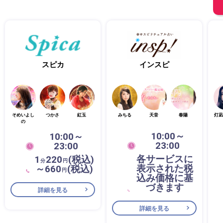
スピカ
インスピ
そめいよし
つかさ
紅玉
みちる
天音
春陽
灯凪
の
10:00～
10:00～
23:00
23:00
各サービスに
1
220
(税込)
分
円
表示された税
～660
(税込)
円
込み価格に基
づきます
詳細を見る
詳細を見る