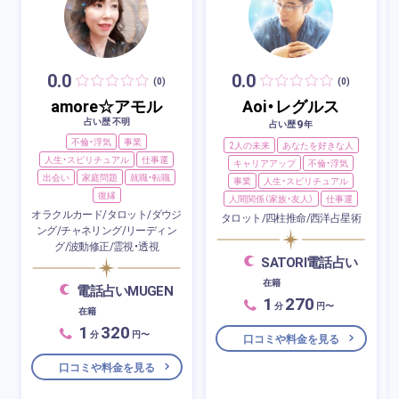
0.0
0.0
(0)
(0)
amore☆アモル
Aoi・レグルス
占い歴 不明
9
占い歴
年
不倫・浮気
事業
2人の未来
あなたを好きな人
人生・スピリチュアル
仕事運
キャリアアップ
不倫・浮気
出会い
家庭問題
就職・転職
事業
人生・スピリチュアル
復縁
人間関係（家族・友人）
仕事運
オラクルカード/タロット/ダウジ
タロット/四柱推命/西洋占星術
ング/チャネリング/リーディン
グ/波動修正/霊視・透視
SATORI電話占い
在籍
電話占いMUGEN
1
270
分
円〜
在籍
1
320
分
円〜
口コミや料金を見る
口コミや料金を見る