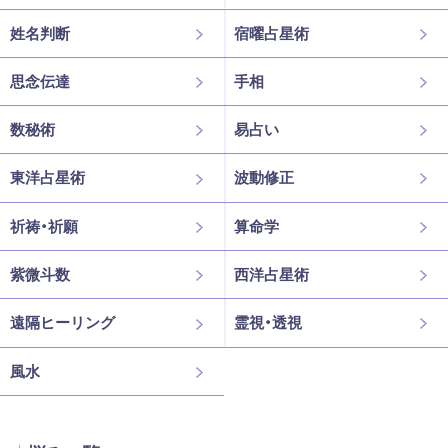
姓名判断
宿曜占星術
思念伝達
手相
数秘術
易占い
東洋占星術
波動修正
祈祷・祈願
算命学
紫微斗数
西洋占星術
遠隔ヒーリング
霊視・透視
風水