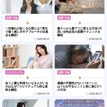
恋愛・不倫
恋愛・不倫
一目惚れが起こる心理とは？男女
脈ナシから脈アリに変える方法！片
で違う感じ方やアプローチの注意
思い女性必見の恋愛テクニックを
点を解説！
解説
2025/05/21
2025/03/25
スピリチュアル
恋愛・不倫
会うと嫌な気持ちになる人がいる
復縁の可能性がないパターンと
のはなぜ？スピリチュアル的な意
は？心を守るヒントと前に進む5つ
味を解説
の方法
2025/01/15
2025/06/27