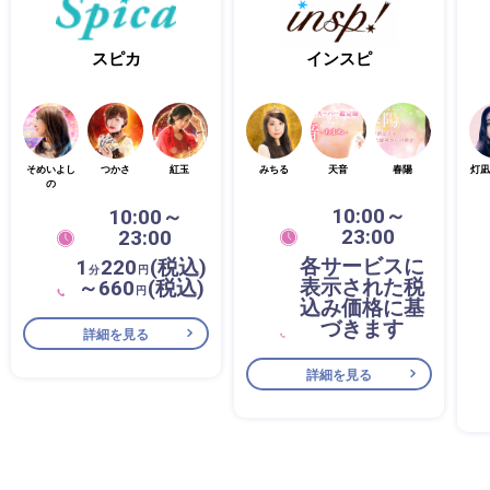
スピカ
インスピ
そめいよし
つかさ
紅玉
みちる
天音
春陽
灯凪
の
10:00～
10:00～
23:00
23:00
各サービスに
1
220
(税込)
分
円
表示された税
～660
(税込)
円
込み価格に基
づきます
詳細を見る
詳細を見る