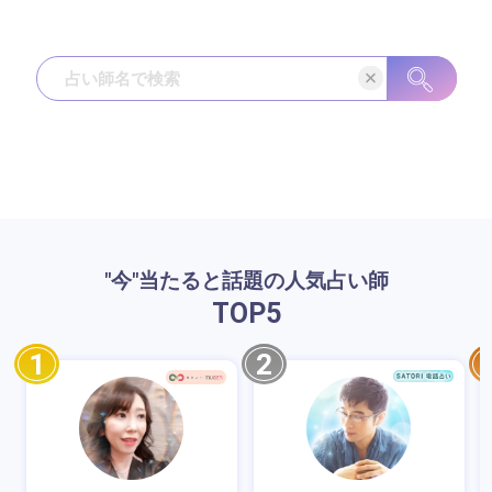
"今"当たると話題の人気占い師
TOP
5
1
2