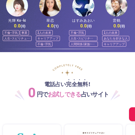
光輝 Ko-ki
翠恋
はすみあおい
雲鶴
0.0
4.0
0.0
0.0
(0)
(1)
(0)
(0)
不倫・浮気
事業
2人の未来
不倫・浮気
2人の未来
人生・スピリチュア
キャリアアップ
人生・スピリチュ
あなたを好きな人
ル
アル
不倫・浮気
人間関係（家族・友
キャリアアップ
人）
電話占い完全無料！
0
円で
お試しできる
占いサイト