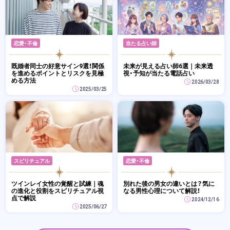
恋愛・不倫
当たる占い師
既婚者同士の好意サイン9選！関係
未来が見える占い師6選｜未来透
を進めるポイントとリスクを見極
視・予知が当たる電話占い
める方法
2026/03/28
2025/03/25
スピリチュアル
恋愛・不倫
ツインレイ女性の覚醒と試練｜魂
別れた後の男女の違いとは？気に
の進化と役割をスピリチュアル視
なる男性心理について解説！
点で解説
2024/12/16
2025/06/27