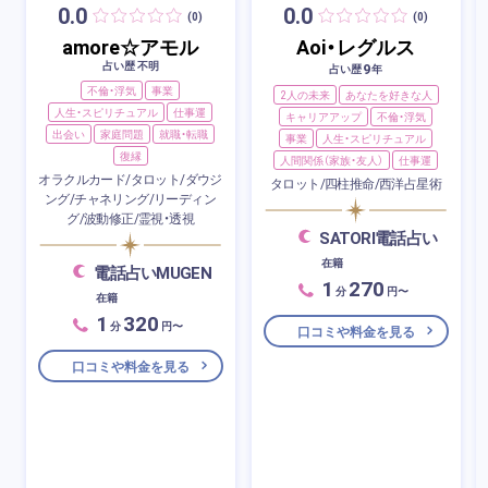
0.0
0.0
(0)
(0)
amore☆アモル
Aoi・レグルス
占い歴 不明
9
占い歴
年
不倫・浮気
事業
2人の未来
あなたを好きな人
人生・スピリチュアル
仕事運
キャリアアップ
不倫・浮気
出会い
家庭問題
就職・転職
事業
人生・スピリチュアル
復縁
人間関係（家族・友人）
仕事運
オラクルカード/タロット/ダウジ
タロット/四柱推命/西洋占星術
ング/チャネリング/リーディン
グ/波動修正/霊視・透視
SATORI電話占い
在籍
電話占いMUGEN
1
270
分
円〜
在籍
1
320
分
円〜
口コミや料金を見る
口コミや料金を見る