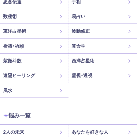
思念伝達
手相
数秘術
易占い
東洋占星術
波動修正
祈祷・祈願
算命学
紫微斗数
西洋占星術
遠隔ヒーリング
霊視・透視
風水
悩み一覧
2人の未来
あなたを好きな人