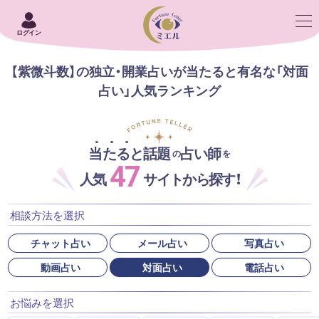
ログイン
【紫微斗数】の独立・開業占いが当たると有名な「対面
占い」人気ランキング
当たると話題
占い師
の
を
47
人気
サイトから探す！
相談方法を選択
チャット占い
メール占い
写真占い
動画占い
対面占い
電話占い
お悩みを選択