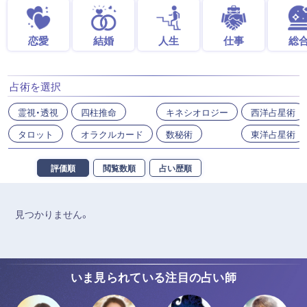
恋愛
結婚
人生
仕事
総
占術を選択
霊視・透視
四柱推命
キネシオロジー
西洋占星術
タロット
オラクルカード
数秘術
東洋占星術
評価順
閲覧数順
占い歴順
見つかりません。
いま見られている注目の占い師