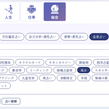
人生
仕事
総合
方位鑑定占い
自己分析・適性占い
運勢・運気占い
金運占い
四柱推命
オラクルカード
キネシオロジー
数秘術
西洋占
ング
算命学
リーディング
宿曜占星術
風水
エネルギ
ダウジング
九星気学
易占い
波動修正
手相
紫微斗数
メント
占い歴順