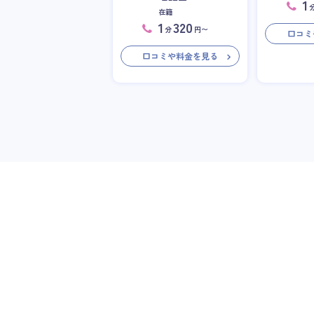
1
在籍
1
320
分
円〜
口コミ
口コミや料金を見る