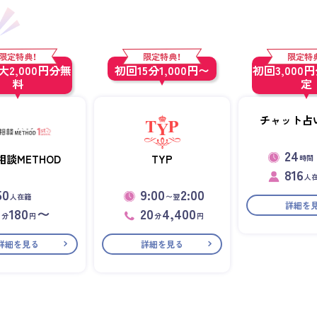
限定特典！
限定特典！
限定特
2,000円分無
初回15分1,000円〜
初回3,000
料
定
チャット占い
24
相談METHOD
TYP
時間
816
人
50
9:00
2:00
人在籍
〜翌
詳細を
1
180
〜
20
4,400
分
円
分
円
詳細を見る
詳細を見る