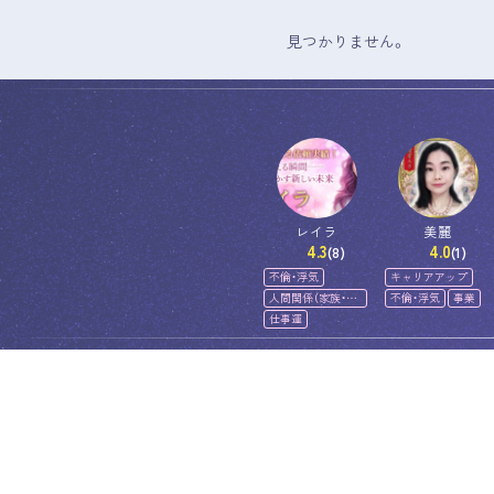
見つかりません。
レイラ
美麗
4.3
4.0
(8)
(1)
不倫・浮気
キャリアアップ
人間関係（家族・友
不倫・浮気
事業
人）
仕事運