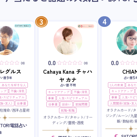
4
3
0.0
0.0
(0)
(0)
i・レグルス
Cahaya Kana チャハ
CHIAM
9
5
占い歴
年
占い歴
ヤ カナ
あなたを好きな人
占い歴 不明
2人の未来
あなた
アップ
不倫・浮気
キャリアアップ
キャリアアップ
不倫・浮気
生・スピリチュアル
事業
人生・スピ
事業
人生・スピリチュアル
族・友人）
仕事運
人間関係（家族・友人
仕事運
出会い
家庭問題
柱推命/西洋占星術
オラクルカード/タ
就職・転職
ジング/ルーン/九
オラクルカード/タロット/リー
断/数秘術/
ディング/霊視・透視
ATORI電話占い
籍
SATO