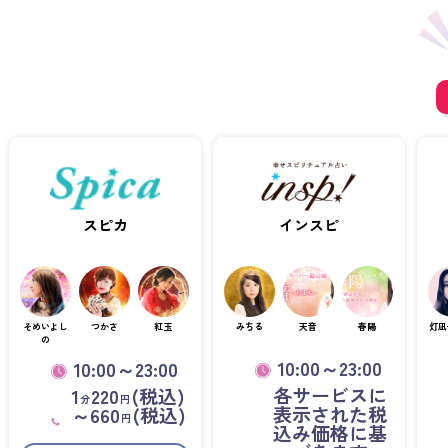
スピカ
インスピ
そめいよし
つかさ
紅玉
みちる
天音
春陽
灯凪
の
10:00～23:00
10:00～23:00
各サービスに
1
220
(税込)
分
円
表示された税
～660
(税込)
円
込み価格に基