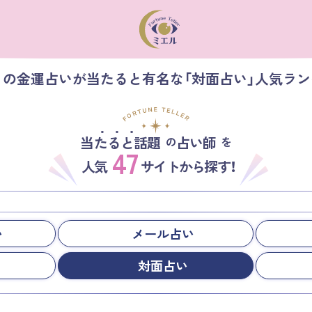
】の金運占いが当たると有名な「対面占い」人気ラ
当たると話題
占い師
の
を
47
人気
サイトから探す！
い
メール占い
対面占い