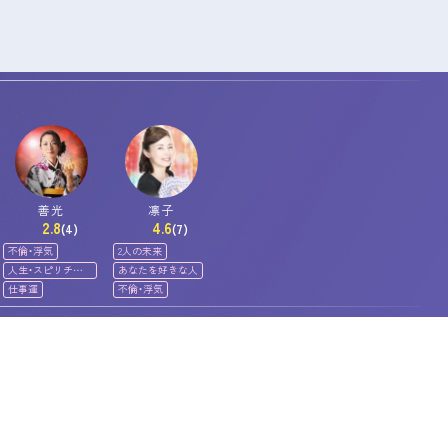
善光
凛子
2.8
4.6
(4)
(7)
不倫・浮気
2人の未来
人生・スピリチュ
あなたを好きな人
アル
仕事運
不倫・浮気