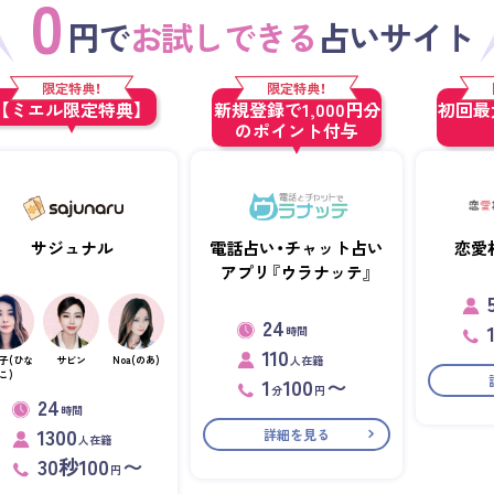
0
円で
お試しできる
占いサイト
限定特典！
限定特典！
【ミエル限定特典】
新規登録で1,000円分
初回最大
のポイント付与
サジュナル
電話占い・チャット占い
恋愛
アプリ『ウラナッテ』
24
時間
110
人在籍
子(ひな
サビン
Noa(のあ)
こ)
1
100
〜
分
円
24
時間
1300
詳細を見る
人在籍
30秒100
〜
円