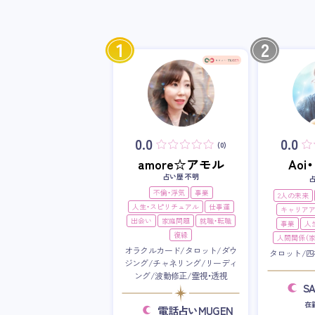
1
2
0.0
0.0
(0)
amore☆アモル
Ao
占い歴 不明
不倫・浮気
事業
2人の未来
人生・スピリチュアル
仕事運
キャリア
出会い
家庭問題
就職・転職
事業
人
復縁
人間関係（家
オラクルカード/タロット/ダウ
タロット/四
ジング/チャネリング/リーディ
ング/波動修正/霊視・透視
S
在
電話占いMUGEN