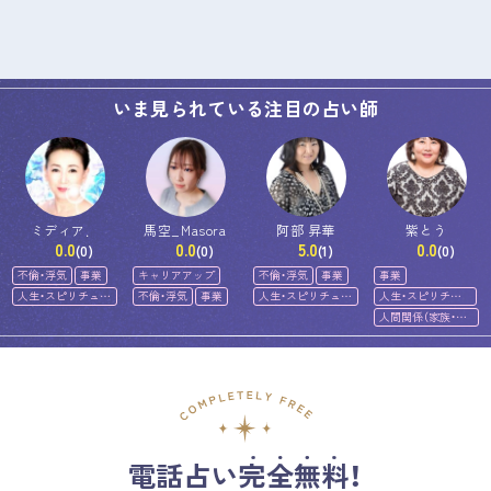
いま見られている注目の占い師
ミディア．
馬空_Masora
阿部 昇華
紫とう
0.0
0.0
5.0
0.0
(0)
(0)
(1)
(0)
不倫・浮気
事業
キャリアアップ
不倫・浮気
事業
事業
人生・スピリチュア
不倫・浮気
事業
人生・スピリチュア
人生・スピリチュ
ル
ル
アル
人間関係（家族・友
人）
電話占い完全無料！