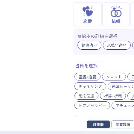
恋愛
結婚
お悩みの詳細を選択
健康占い
厄払い占い
占術を選択
霊視・透視
タロット
チャネリング
遠隔ヒーリ
思念伝達
祈祷・祈願
ヒプノセラピー
アチュー
評価順
閲覧数順