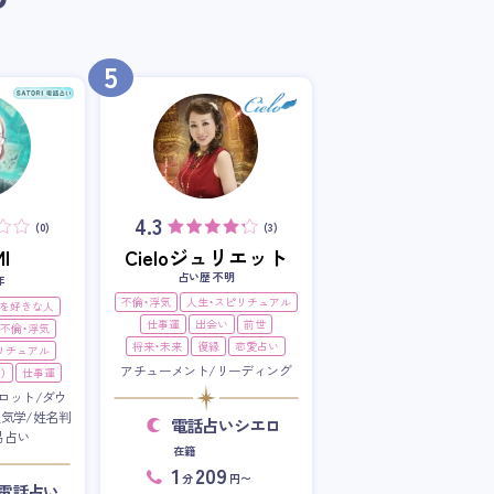
5
4.3
(0)
(3)
I
Cieloジュリエット
占い歴 不明
年
不倫・浮気
人生・スピリチュアル
を好きな人
仕事運
出会い
前世
不倫・浮気
将来・未来
復縁
恋愛占い
リチュアル
アチューメント/リーディング
）
仕事運
ロット/ダウ
星気学/姓名判
電話占いシエロ
易占い
在籍
1
209
分
円〜
RI電話占い