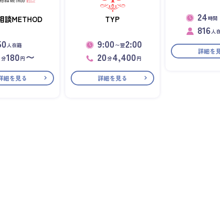
24
相談METHOD
TYP
時間
816
人
50
9:00
2:00
人在籍
〜翌
詳細を
1
180
〜
20
4,400
分
円
分
円
詳細を見る
詳細を見る