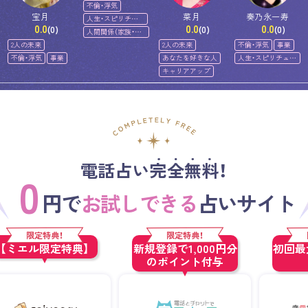
不倫・浮気
宝月
菜月
奏乃永一寿
人生・スピリチュ
0.0
0.0
0.0
アル
(0)
(0)
(0)
人間関係（家族・友
人）
2人の未来
2人の未来
不倫・浮気
事業
不倫・浮気
事業
あなたを好きな人
人生・スピリチュア
ル
キャリアアップ
電話占い完全無料！
0
円で
お試しできる
占いサイト
限定特典！
限定特典！
【ミエル限定特典】
新規登録で1,000円分
初回最大
のポイント付与