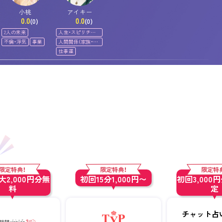
小桃
アイキー
0.0
0.0
(0)
(0)
2人の未来
人生・スピリチュ
アル
不倫・浮気
事業
人間関係（家族・友
人）
仕事運
限定特典！
限定特典！
限定特
2,000円分無
初回15分1,000円〜
初回3,000
料
定
チャット占い