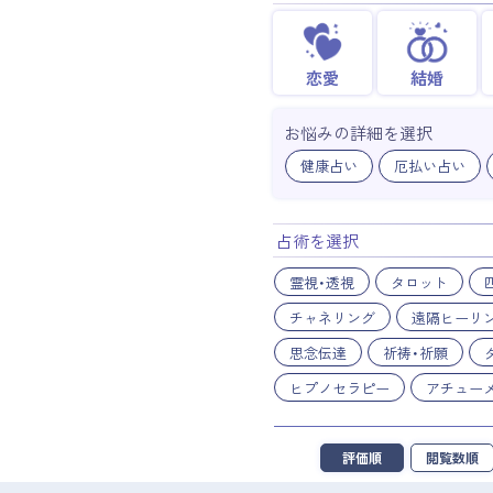
恋愛
結婚
お悩みの詳細を選択
健康占い
厄払い占い
占術を選択
霊視・透視
タロット
チャネリング
遠隔ヒーリ
思念伝達
祈祷・祈願
ヒプノセラピー
アチュー
評価順
閲覧数順