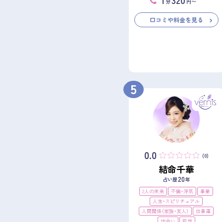
分
円〜
口コミや料金を見る
5
0.0
(0)
結命千華
20
占い歴
年
2人の未来
不倫・浮気
事業
人生・スピリチュアル
人間関係（家族・友人）
仕事運
出会い
前世