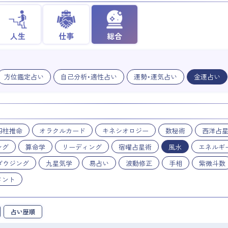
人生
仕事
総合
方位鑑定占い
自己分析・適性占い
運勢・運気占い
金運占い
四柱推命
オラクルカード
キネシオロジー
数秘術
西洋占
ング
算命学
リーディング
宿曜占星術
風水
エネルギ
ダウジング
九星気学
易占い
波動修正
手相
紫微斗数
メント
占い歴順