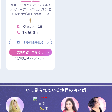
タロット/ダウジング/チャネリ
ング/リーディング/九星気学/四
柱推命/姓名判断/宿曜占星術
ヴェルニ
在籍
1
500
分
円〜
口コミや料金を見る
先生に占ってもらう
PR:電話占いヴェルニ
いま見られている注目の占い師
双喜
5.0
(5)