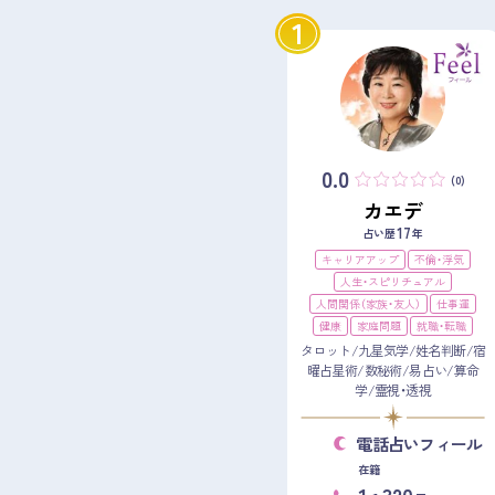
1
0.0
(0)
カエデ
17
占い歴
年
キャリアアップ
不倫・浮気
人生・スピリチュアル
人間関係（家族・友人）
仕事運
健康
家庭問題
就職・転職
タロット/九星気学/姓名判断/宿
曜占星術/数秘術/易占い/算命
学/霊視・透視
電話占いフィール
在籍
1
320