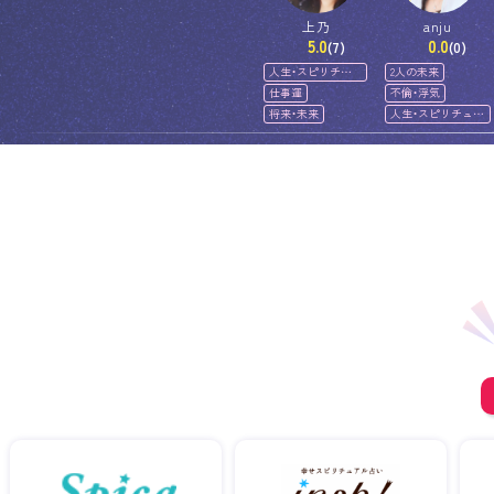
上乃
anju
5.0
0.0
(7)
(0)
人生・スピリチュ
2人の未来
アル
仕事運
不倫・浮気
将来・未来
人生・スピリチュア
ル