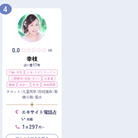
4
0.0
(0)
幸枝
17
占い歴
年
不倫・浮気
人生・スピリチュアル
人間関係（家族・友人）
仕事運
健康
出会い
前世
家庭問題
タロット/九星気学/四柱推命/紫
微斗数/風水
エキサイト電話占
い
在籍
1
297
分
円〜