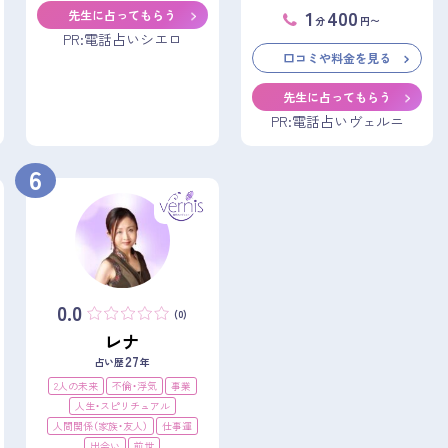
1
400
先生に占ってもらう
分
円〜
PR:電話占いシエロ
口コミや料金を見る
先生に占ってもらう
PR:電話占いヴェルニ
6
0.0
(0)
レナ
27
占い歴
年
2人の未来
不倫・浮気
事業
人生・スピリチュアル
人間関係（家族・友人）
仕事運
出会い
前世