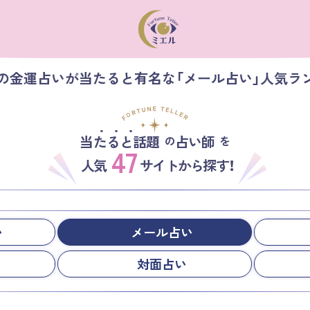
】の金運占いが当たると有名な「メール占い」人気ラ
当たると話題
占い師
の
を
47
人気
サイトから探す！
い
メール占い
対面占い