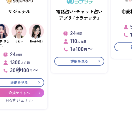
サジュナル
電話占い・チャット占い
恋愛
アプリ『ウラナッテ』
24
時間
110
人在籍
子(ひな
サビン
Noa(のあ)
こ)
1
100
〜
分
円
24
時間
1300
詳細を見る
人在籍
30秒100
〜
円
詳細を見る
公式サイトへ
PR:サジュナル