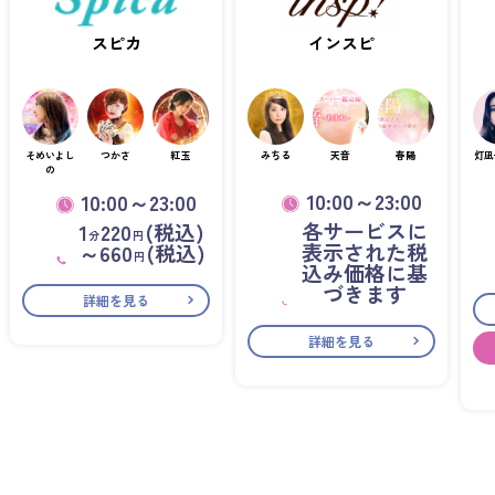
スピカ
インスピ
そめいよし
つかさ
紅玉
みちる
天音
春陽
灯凪
の
10:00～23:00
10:00～23:00
各サービスに
1
220
(税込)
分
円
表示された税
～660
(税込)
円
込み価格に基
づきます
詳細を見る
詳細を見る