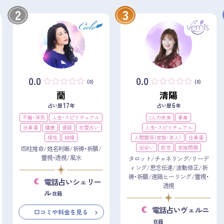
2
3
0.0
0.0
(0)
(0)
蘭
清陽
17
6
占い歴
年
占い歴
年
不倫・浮気
人生・スピリチュアル
2人の未来
事業
仕事運
健康
復縁
恋愛占い
人生・スピリチュアル
相性
結婚
人間関係（家族・友人）
仕事運
出会い
前世
家庭問題
四柱推命/姓名判断/祈祷・祈願/
霊視・透視/風水
タロット/チャネリング/リーデ
ィング/思念伝達/波動修正/祈
祷・祈願/遠隔ヒーリング/霊視・
電話占いシェリー
透視
ル
在籍
電話占いヴェルニ
口コミや料金を見る
在籍