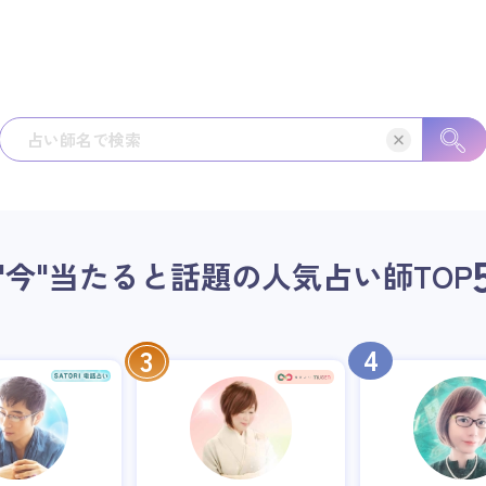
"今"当たると話題の人気占い師
TOP
4
3