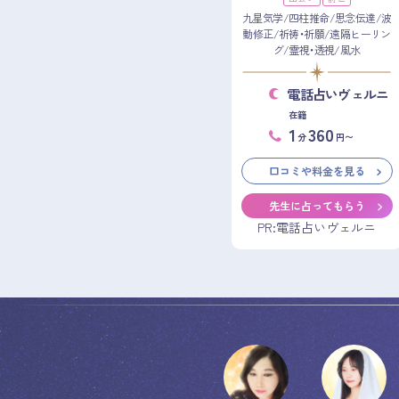
九星気学/四柱推命/思念伝達/波
動修正/祈祷・祈願/遠隔ヒーリン
グ/霊視・透視/風水
電話占いヴェルニ
在籍
1
360
分
円〜
口コミや料金を見る
先生に占ってもらう
PR:電話占いヴェルニ