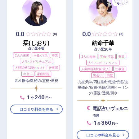
0.0
0.0
(0)
(0)
栞(しおり)
結命千華
占い歴 不明
20
占い歴
年
2人の未来
不倫・浮気
事業
2人の未来
不倫・浮気
事業
人生・スピリチュアル
人生・スピリチュアル
人間関係（家族・友人）
仕事運
人間関係（家族・友人）
仕事運
出会い
家庭問題
出会い
前世
四柱推命/数秘術/霊視・透視
九星気学/四柱推命/思念伝達/波
動修正/祈祷・祈願/遠隔ヒーリン
グ/霊視・透視/風水
1
240
分
円〜
電話占いヴェルニ
口コミや料金を見る
在籍
1
360
分
円〜
口コミや料金を見る