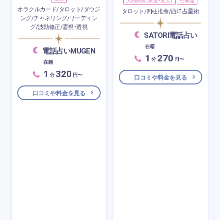
人間関係（家族・友人）
仕事運
オラクルカード/タロット/ダウジ
タロット/四柱推命/西洋占星術
ング/チャネリング/リーディン
グ/波動修正/霊視・透視
SATORI電話占い
在籍
電話占いMUGEN
1
270
分
円〜
在籍
1
320
分
円〜
口コミや料金を見る
口コミや料金を見る