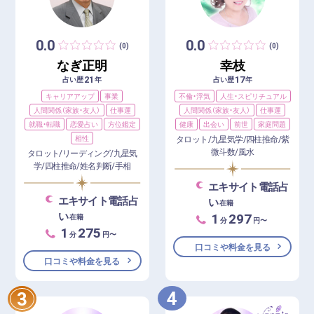
0.0
0.0
(0)
(0)
なぎ正明
幸枝
21
17
占い歴
年
占い歴
年
キャリアアップ
事業
不倫・浮気
人生・スピリチュアル
人間関係（家族・友人）
仕事運
人間関係（家族・友人）
仕事運
就職・転職
恋愛占い
方位鑑定
健康
出会い
前世
家庭問題
相性
タロット/九星気学/四柱推命/紫
微斗数/風水
タロット/リーディング/九星気
学/四柱推命/姓名判断/手相
エキサイト電話占
エキサイト電話占
い
在籍
い
1
297
在籍
分
円〜
1
275
分
円〜
口コミや料金を見る
口コミや料金を見る
4
3