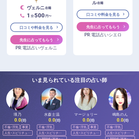
ル
在籍
ヴェルニ
在籍
1
500
口コミや料金を見る
分
円〜
先生に占ってもらう
口コミや料金を見る
PR:電話占いシエロ
先生に占ってもらう
PR:電話占いヴェルニ
いま見られている注目の占い師
瑛乃
水森士温
マージョリー
鳴島のん
0.0
0.0
0.0
0.0
(0)
(0)
(0)
(0)
不倫・浮気
事業
不倫・浮気
不倫・浮気
事業
不倫・浮気
人生・スピリチュア
人生・スピリチュ
人生・スピリチュア
人生・スピリチュ
ル
アル
ル
アル
人間関係（家族・友
人間関係（家族・友