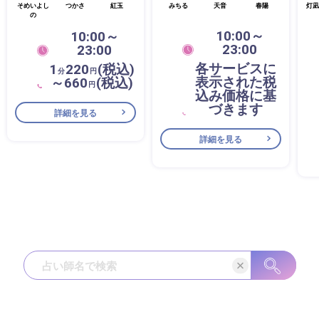
そめいよし
つかさ
紅玉
みちる
天音
春陽
灯凪
の
10:00～
10:00～
23:00
23:00
各サービスに
1
220
(税込)
分
円
表示された税
～660
(税込)
円
込み価格に基
づきます
詳細を見る
詳細を見る