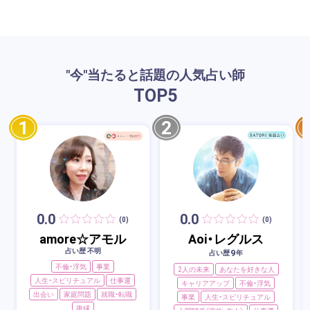
"今"当たると話題の人気占い師
TOP
5
1
2
0.0
0.0
(0)
(0)
amore☆アモル
Aoi・レグルス
占い歴 不明
9
占い歴
年
不倫・浮気
事業
2人の未来
あなたを好きな人
人生・スピリチュアル
仕事運
キャリアアップ
不倫・浮気
出会い
家庭問題
就職・転職
事業
人生・スピリチュアル
復縁