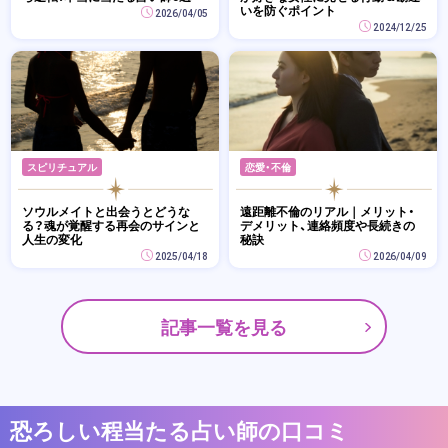
いを防ぐポイント
2026/04/05
2024/12/25
スピリチュアル
恋愛・不倫
ソウルメイトと出会うとどうな
遠距離不倫のリアル｜メリット・
る？魂が覚醒する再会のサインと
デメリット、連絡頻度や長続きの
人生の変化
秘訣
2025/04/18
2026/04/09
記事一覧を見る
恐ろしい程当たる占い師の口コミ