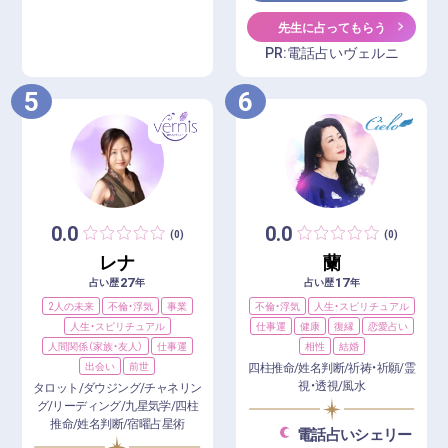
先生に占ってもらう
PR:電話占いヴェルニ
5
6
0.0
0.0
(0)
(0)
レナ
蘭
27
17
占い歴
年
占い歴
年
2人の未来
不倫・浮気
事業
不倫・浮気
人生・スピリチュアル
人生・スピリチュアル
仕事運
健康
復縁
恋愛占い
人間関係（家族・友人）
仕事運
相性
結婚
出会い
前世
四柱推命/姓名判断/祈祷・祈願/霊
視・透視/風水
タロット/ダウジング/チャネリン
グ/リーディング/九星気学/四柱
推命/姓名判断/宿曜占星術
電話占いシェリー