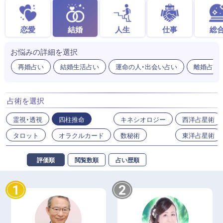
恋愛
結婚
人生
仕事
総
お悩みの詳細を選択
再婚占い
結婚生活占い
運命の人・出会い占い
離婚占い
占術を選択
霊視・透視
四柱推命
キネシオロジー
西洋占星術
タロット
オラクルカード
数秘術
東洋占星術
評価順
閲覧数順
占い歴順
1
2