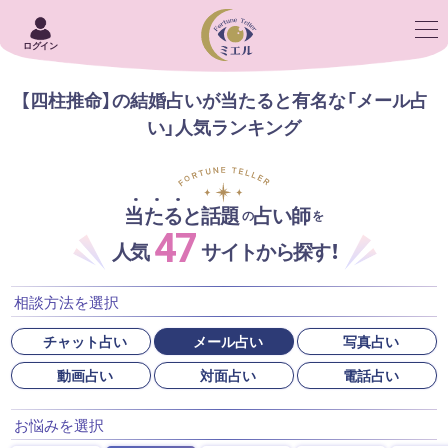
ログイン
【四柱推命】の結婚占いが当たると有名な「メール占
い」人気ランキング
当たると話題
占い師
の
を
47
人気
サイトから探す！
相談方法を選択
チャット占い
メール占い
写真占い
動画占い
対面占い
電話占い
お悩みを選択