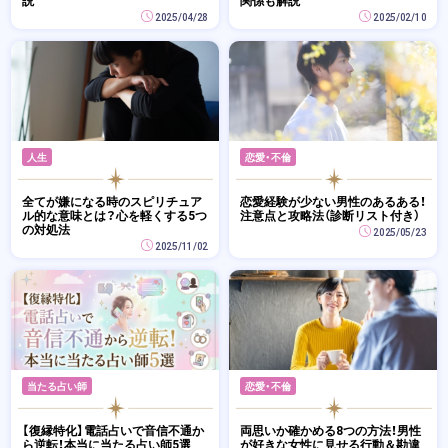
2025/04/28
2025/02/10
人生
恋愛・不倫
全てが嫌になる時のスピリチュア
恋愛経験が少ない男性のあるある！
ル的な意味とは？心を軽くする5つ
注意点と攻略法（診断リスト付き）
の対処法
2025/05/23
2025/11/02
当たる占い師
恋愛・不倫
【復縁特化】電話占いで音信不通か
両思いか確かめる8つの方法！男性
ら逆転！本当に当たる占い師5選
が好きな女性に見せる行動＆勘違