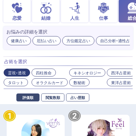
恋愛
結婚
人生
仕事
総
お悩みの詳細を選択
健康占い
厄払い占い
方位鑑定占い
自己分析・適性占い
占術を選択
霊視・透視
四柱推命
キネシオロジー
西洋占星術
タロット
オラクルカード
数秘術
東洋占星術
評価順
閲覧数順
占い歴順
1
2