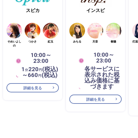
スピカ
インスピ
そめいよし
つかさ
紅玉
みちる
天音
春陽
灯凪
の
10:00～
10:00～
23:00
23:00
各サービスに
1
220
(税込)
分
円
表示された税
～660
(税込)
円
込み価格に基
づきます
詳細を見る
詳細を見る