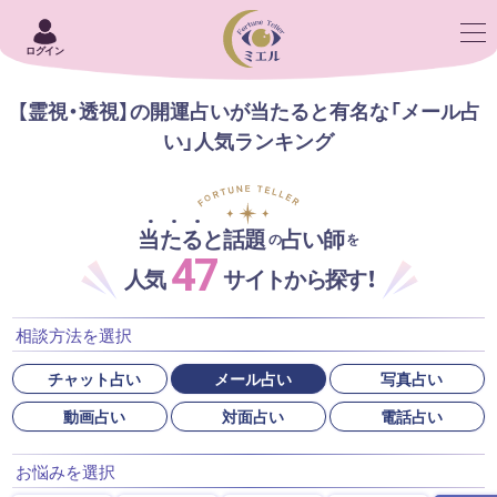
ログイン
【霊視・透視】の開運占いが当たると有名な「メール占
い」人気ランキング
当たると話題
占い師
の
を
47
人気
サイトから探す！
相談方法を選択
チャット占い
メール占い
写真占い
動画占い
対面占い
電話占い
お悩みを選択