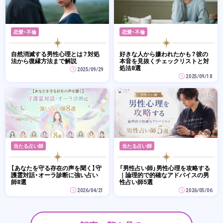
恋愛・不倫
恋愛・不倫
自然消滅する男性心理とは？対処
好きな人から嫌われたかも？彼の
法から復縁方法まで解説
本音を見抜くチェックリストと対
処法8選
2025/09/29
2025/09/18
当たる占い師
当たる占い師
【あなたを守る存在の声を聞く】守
「男性占い師」男性心理を攻略する
護霊対話・オーラ診断に強い占い
｜論理的で的確なアドバイスの男
師8選
性占い師5選
2026/04/21
2026/05/06