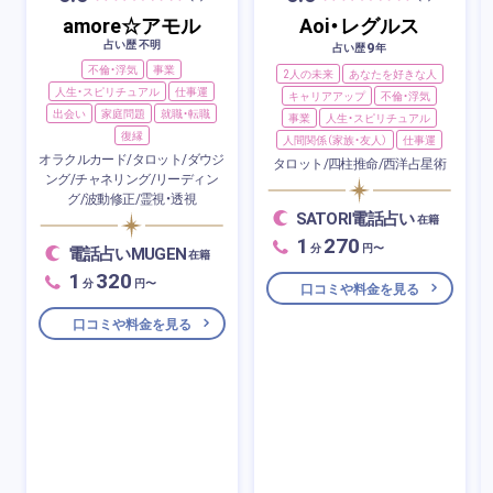
amore☆アモル
Aoi・レグルス
占い歴 不明
9
占い歴
年
不倫・浮気
事業
2人の未来
あなたを好きな人
人生・スピリチュアル
仕事運
キャリアアップ
不倫・浮気
出会い
家庭問題
就職・転職
事業
人生・スピリチュアル
復縁
人間関係（家族・友人）
仕事運
オラクルカード/タロット/ダウジ
タロット/四柱推命/西洋占星術
ング/チャネリング/リーディン
グ/波動修正/霊視・透視
SATORI電話占い
在籍
1
270
分
円〜
電話占いMUGEN
在籍
1
320
分
円〜
口コミや料金を見る
口コミや料金を見る