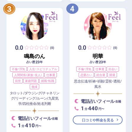
4
3
0.0
0.0
(0)
(0)
鳴島のん
明華
23
23
占い歴
年
占い歴
年
不倫・浮気
人生・スピリチュアル
不倫・浮気
仕事運
出会い
人間関係（家族・友人）
仕事運
恋愛占い
総合運
開運
前世
家庭問題
就職・転職
思念伝達/祈祷・祈願/霊視・透視/
風水
復縁
タロット/ダウジング/チャネリン
グ/リーディング/ルーン/九星気
電話占いフィール
在籍
学/四柱推命/姓名判断
1
440
分
円〜
電話占いフィール
在籍
口コミや料金を見る
1
410
分
円〜