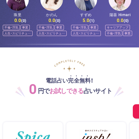
珠里
かのん
すずめ
陽葵 Himari
0.0
0.0
5.0
0.0
(0)
(0)
(1)
(0)
不倫・浮気
事業
不倫・浮気
事業
不倫・浮気
事業
キャリアアップ
人生・スピリチュア
人生・スピリチュア
人生・スピリチュア
不倫・浮気
事業
ル
ル
ル
電話占い完全無料！
0
円で
お試しできる
占いサイト