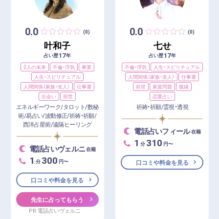
0.0
0.0
(0)
(0)
叶和子
七せ
17
17
占い歴
年
占い歴
年
2人の未来
不倫・浮気
事業
不倫・浮気
人生・スピリチュアル
人生・スピリチュアル
人間関係（家族・友人）
仕事運
人間関係（家族・友人）
仕事運
前世
家庭問題
復縁
出会い
前世
恋愛占い
エネルギーワーク/タロット/数秘
祈祷・祈願/霊視・透視
術/易占い/波動修正/祈祷・祈願/
西洋占星術/遠隔ヒーリング
電話占いフィール
在籍
1
310
分
円〜
電話占いヴェルニ
在籍
1
300
分
円〜
口コミや料金を見る
口コミや料金を見る
先生に占ってもらう
PR:電話占いヴェルニ