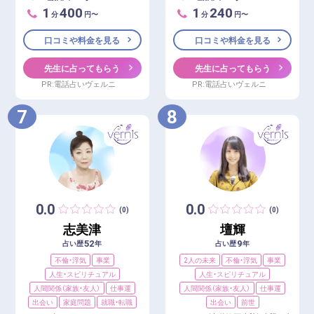
1
400
1
240
分
円〜
分
円〜
口コミや料金を見る
口コミや料金を見る
先生に占ってもらう
先生に占ってもらう
PR:電話占いヴェルニ
PR:電話占いヴェルニ
7
8
0.0
0.0
(0)
(0)
志美津
壇輝
52
9
占い歴
年
占い歴
年
不倫・浮気
事業
2人の未来
不倫・浮気
事業
人生・スピリチュアル
人生・スピリチュアル
人間関係（家族・友人）
仕事運
人間関係（家族・友人）
仕事運
出会い
家庭問題
就職・転職
出会い
前世