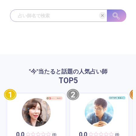
"今"当たると話題の人気占い師
TOP
5
1
2
0.0
0.0
(0)
(0)