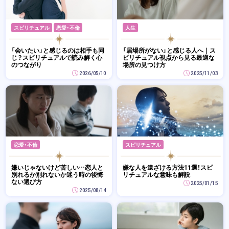
スピリチュアル
恋愛・不倫
人生
「会いたい」と感じるのは相手も同
「居場所がない」と感じる人へ｜ス
じ？スピリチュアルで読み解く心
ピリチュアル視点から見る最適な
のつながり
場所の見つけ方
2026/05/10
2025/11/03
恋愛・不倫
スピリチュアル
嫌いじゃないけど苦しい…恋人と
嫌な人を遠ざける方法11選！スピ
別れるか別れないか迷う時の後悔
リチュアルな意味も解説
ない選び方
2025/01/15
2025/08/14