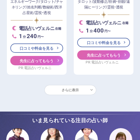
エネルギーワーク/タロット/チャ
タロット/波動修正/祈祷・祈願/遠
ネリング/姓名判断/数秘術/西洋
隔ヒーリング/霊視・透視
占星術/霊視・透視
電話占いヴェルニ
在籍
電話占いヴェルニ
1
400
在籍
分
円〜
1
240
分
円〜
口コミや料金を見る
口コミや料金を見る
先生に占ってもらう
先生に占ってもらう
PR:電話占いヴェルニ
PR:電話占いヴェルニ
さらに表示
いま見られている注目の占い師