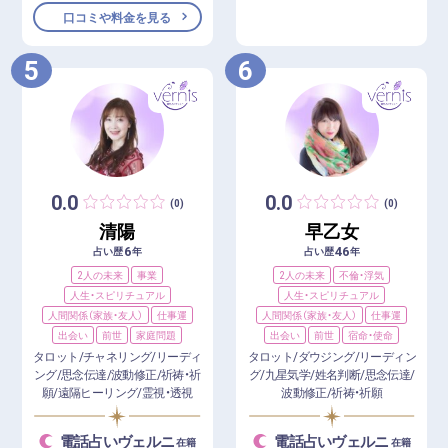
口コミや料金を見る
5
6
0.0
0.0
(0)
(0)
清陽
早乙女
6
46
占い歴
年
占い歴
年
2人の未来
事業
2人の未来
不倫・浮気
人生・スピリチュアル
人生・スピリチュアル
人間関係（家族・友人）
仕事運
人間関係（家族・友人）
仕事運
出会い
前世
家庭問題
出会い
前世
宿命・使命
タロット/チャネリング/リーディ
タロット/ダウジング/リーディン
ング/思念伝達/波動修正/祈祷・祈
グ/九星気学/姓名判断/思念伝達/
願/遠隔ヒーリング/霊視・透視
波動修正/祈祷・祈願
電話占いヴェルニ
電話占いヴェルニ
在籍
在籍