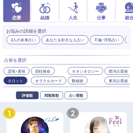
恋愛
結婚
人生
仕事
総
お悩みの詳細を選択
2人の未来占い
あなたを好きな人占い
不倫・浮気占い
出
占術を選択
霊視・透視
四柱推命
キネシオロジー
西洋占星術
タロット
オラクルカード
数秘術
東洋占星術
評価順
閲覧数順
占い歴順
1
2