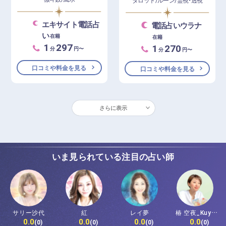
エキサイト電話占
電話占いウラナ
い
在籍
在籍
1
297
1
270
分
円〜
分
円〜
口コミや料金を見る
口コミや料金を見る
さらに表示
いま見られている注目の占い師
サリー沙代
紅
レイ夢
椿 空夜_Kuyo
0.0
0.0
0.0
0.0
Tsubaki
(0)
(0)
(0)
(0)