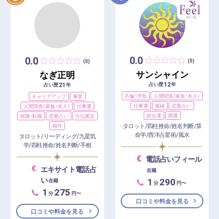
0.0
0.0
(0)
(0)
サンシャイン
なぎ正明
12
21
占い歴
年
占い歴
年
不倫・浮気
人間関係（家族・友人）
キャリアアップ
事業
仕事運
復縁
恋愛占い
人間関係（家族・友人）
仕事運
総合運
開運
就職・転職
恋愛占い
方位鑑定
タロット/四柱推命/姓名判断/算
相性
命学/西洋占星術/風水
タロット/リーディング/九星気
学/四柱推命/姓名判断/手相
電話占いフィール
エキサイト電話占
在籍
1
290
い
在籍
分
円〜
1
275
分
円〜
口コミや料金を見る
口コミや料金を見る