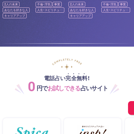
2人の未来
不倫・浮気
事業
2人の未来
不倫・浮気
事業
あなたを好きな人
人生・スピリチュア
あなたを好きな人
人生・スピリチュア
ル
ル
キャリアアップ
キャリアアップ
電話占い完全無料！
0
円で
お試しできる
占いサイト