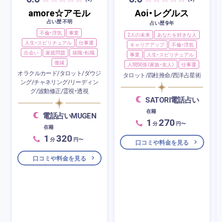
amore☆アモル
Aoi・レグルス
占い歴 不明
9
占い歴
年
不倫・浮気
事業
2人の未来
あなたを好きな人
人生・スピリチュアル
仕事運
キャリアアップ
不倫・浮気
出会い
家庭問題
就職・転職
事業
人生・スピリチュアル
復縁
人間関係（家族・友人）
仕事運
オラクルカード/タロット/ダウジ
タロット/四柱推命/西洋占星術
ング/チャネリング/リーディン
グ/波動修正/霊視・透視
SATORI電話占い
在籍
電話占いMUGEN
1
270
分
円〜
在籍
1
320
分
円〜
口コミや料金を見る
口コミや料金を見る