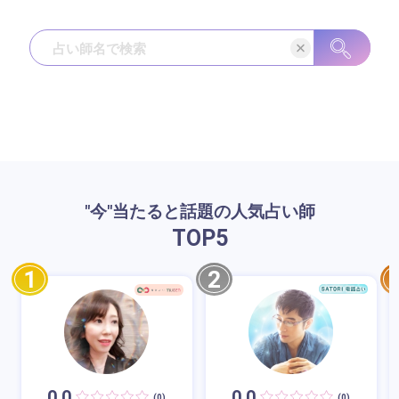
"今"当たると話題の人気占い師
TOP
5
1
2
0.0
0.0
(0)
(0)