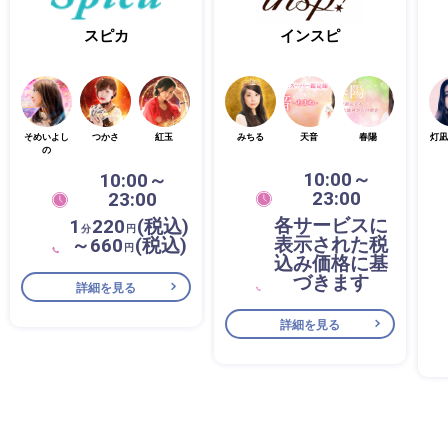
スピカ
インスピ
そめいよし
つかさ
紅玉
みちる
天音
春陽
灯凪
の
10:00～
10:00～
23:00
23:00
各サービスに
1
220
(税込)
分
円
表示された税
～660
(税込)
円
込み価格に基
づきます
詳細を見る
詳細を見る