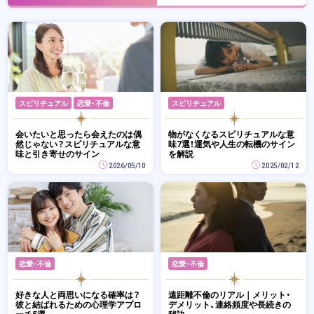
スピリチュアル
恋愛・不倫
スピリチュアル
会いたいと思ったら会えたのは偶
物がなくなるスピリチュアルな意
然じゃない？スピリチュアルな意
味7選！運気や人生の転機のサイン
味と引き寄せのサイン
を解説
2026/05/10
2025/02/12
恋愛・不倫
恋愛・不倫
好きな人と両思いになる確率は？
遠距離不倫のリアル｜メリット・
彼と結ばれるための心理学アプロ
デメリット、連絡頻度や長続きの
ーチ5選
秘訣