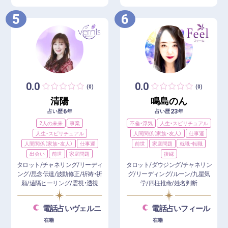
5
6
0.0
0.0
(0)
(0)
清陽
鳴島のん
6
23
占い歴
年
占い歴
年
2人の未来
事業
不倫・浮気
人生・スピリチュアル
人生・スピリチュアル
人間関係（家族・友人）
仕事運
人間関係（家族・友人）
仕事運
前世
家庭問題
就職・転職
出会い
前世
家庭問題
復縁
タロット/チャネリング/リーディ
タロット/ダウジング/チャネリン
ング/思念伝達/波動修正/祈祷・祈
グ/リーディング/ルーン/九星気
願/遠隔ヒーリング/霊視・透視
学/四柱推命/姓名判断
電話占いヴェルニ
電話占いフィール
在籍
在籍