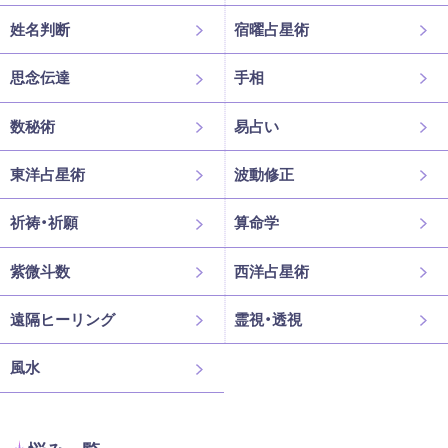
姓名判断
宿曜占星術
思念伝達
手相
数秘術
易占い
東洋占星術
波動修正
祈祷・祈願
算命学
紫微斗数
西洋占星術
遠隔ヒーリング
霊視・透視
風水