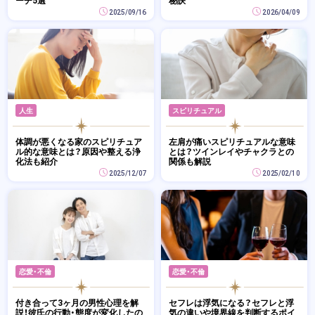
2025/09/16
2026/04/09
人生
スピリチュアル
体調が悪くなる家のスピリチュア
左肩が痛いスピリチュアルな意味
ル的な意味とは？原因や整える浄
とは？ツインレイやチャクラとの
化法も紹介
関係も解説
2025/12/07
2025/02/10
恋愛・不倫
恋愛・不倫
付き合って3ヶ月の男性心理を解
セフレは浮気になる？セフレと浮
説！彼氏の行動・態度が変化したの
気の違いや境界線を判断するポイ