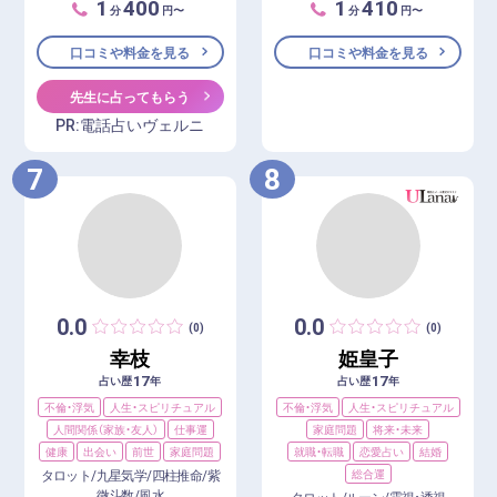
1
400
1
410
分
円〜
分
円〜
口コミや料金を見る
口コミや料金を見る
先生に占ってもらう
PR:電話占いヴェルニ
7
8
0.0
0.0
(0)
(0)
幸枝
姫皇子
17
17
占い歴
年
占い歴
年
不倫・浮気
人生・スピリチュアル
不倫・浮気
人生・スピリチュアル
人間関係（家族・友人）
仕事運
家庭問題
将来・未来
健康
出会い
前世
家庭問題
就職・転職
恋愛占い
結婚
タロット/九星気学/四柱推命/紫
総合運
微斗数/風水
タロット/ルーン/霊視・透視