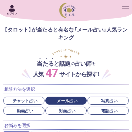
ログイン
【タロット】が当たると有名な「メール占い」人気ラン
キング
当たると話題
占い師
の
を
47
人気
サイトから探す！
相談方法を選択
チャット占い
メール占い
写真占い
動画占い
対面占い
電話占い
お悩みを選択