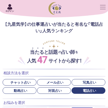
ログイン
【九星気学】の仕事運占いが当たると有名な「電話占
い」人気ランキング
当たると話題
占い師
の
を
47
人気
サイトから探す！
相談方法を選択
チャット占い
メール占い
写真占い
動画占い
対面占い
電話占い
お悩みを選択