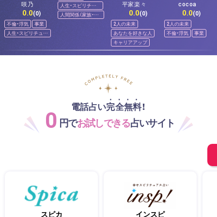
咲乃
平家楽々
cocoa
人生・スピリチュ
0.0
0.0
0.0
アル
(0)
(0)
(0)
人間関係（家族・友
人）
不倫・浮気
事業
2人の未来
2人の未来
人生・スピリチュア
あなたを好きな人
不倫・浮気
事業
ル
キャリアアップ
電話占い完全無料！
0
円で
お試しできる
占いサイト
スピカ
インスピ