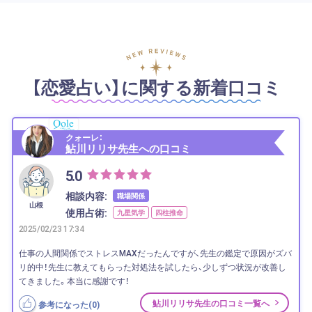
【恋愛占い】に関する新着口コミ
クォーレ：
鮎川リリサ先生への口コミ
5.0
相談内容:
職場関係
山根
使用占術:
九星気学
四柱推命
2025/02/23 17:34
仕事の人間関係でストレスMAXだったんですが、先生の鑑定で原因がズバ
リ的中！先生に教えてもらった対処法を試したら、少しずつ状況が改善し
てきました。本当に感謝です！
鮎川リリサ先生の口コミ一覧へ
参考になった(
0
)