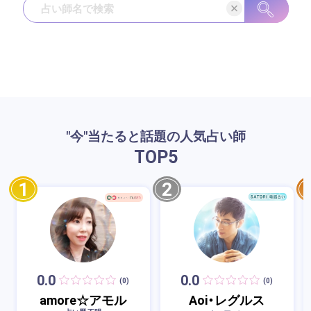
"今"当たると話題の人気占い師
TOP
5
1
2
0.0
0.0
(0)
(0)
amore☆アモル
Aoi・レグルス