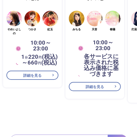
そめいよし
つかさ
紅玉
みちる
天音
春陽
灯凪
の
10:00～
10:00～
23:00
23:00
各サービスに
1
220
(税込)
分
円
表示された税
～660
(税込)
円
込み価格に基
づきます
詳細を見る
詳細を見る