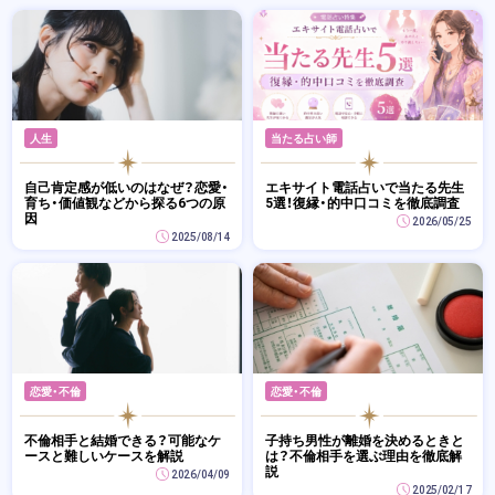
人生
当たる占い師
自己肯定感が低いのはなぜ？恋愛・
エキサイト電話占いで当たる先生
育ち・価値観などから探る6つの原
5選！復縁・的中口コミを徹底調査
因
2026/05/25
2025/08/14
恋愛・不倫
恋愛・不倫
不倫相手と結婚できる？可能なケ
子持ち男性が離婚を決めるときと
ースと難しいケースを解説
は？不倫相手を選ぶ理由を徹底解
説
2026/04/09
2025/02/17