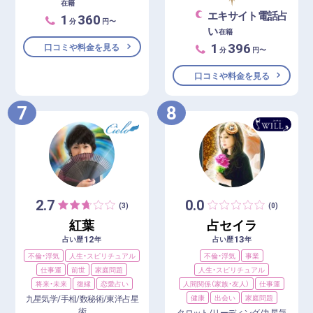
在籍
エキサイト電話占
1
360
分
円〜
い
在籍
1
396
口コミや料金を見る
分
円〜
口コミや料金を見る
7
8
2.7
0.0
(3)
(0)
紅葉
占セイラ
12
13
占い歴
年
占い歴
年
不倫・浮気
人生・スピリチュアル
不倫・浮気
事業
仕事運
前世
家庭問題
人生・スピリチュアル
将来・未来
復縁
恋愛占い
人間関係（家族・友人）
仕事運
九星気学/手相/数秘術/東洋占星
健康
出会い
家庭問題
術
タロット/リーディング/九星気