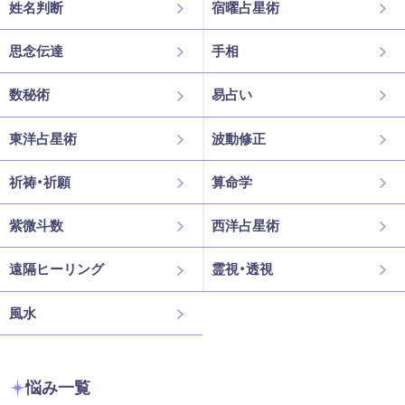
姓名判断
宿曜占星術
思念伝達
手相
数秘術
易占い
東洋占星術
波動修正
祈祷・祈願
算命学
紫微斗数
西洋占星術
遠隔ヒーリング
霊視・透視
風水
悩み一覧