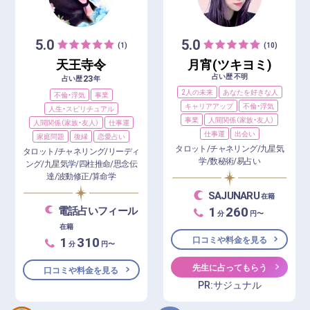
5.0
5.0
(1)
(10)
天王寺令
月宵(ツキヨミ)
占い歴 不明
23
占い歴
年
2人の未来
あなたを好きな人
不倫・浮気
事業
キャリアアップ
不倫・浮気
人生・スピリチュアル
事業
人間関係（家族・友人）
人間関係（家族・友人）
仕事運
仕事運
出会い
家庭問題
復縁
恋愛占い
タロット/チャネリング/九星気
タロット/チャネリング/リーディ
学/数秘術/易占い
ング/九星気学/四柱推命/思念伝
達/波動修正/算命学
SAJUNARU
在籍
1
260
電話占いフィール
分
円〜
在籍
1
310
口コミや料金を見る
分
円〜
先生に占ってもらう
口コミや料金を見る
PR:サジュナル