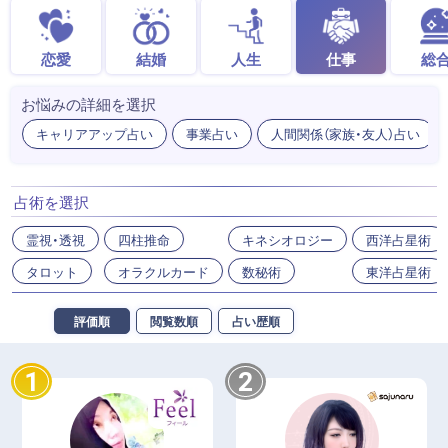
恋愛
結婚
人生
仕事
総
お悩みの詳細を選択
キャリアアップ占い
事業占い
人間関係（家族・友人）占い
占術を選択
霊視・透視
四柱推命
キネシオロジー
西洋占星術
タロット
オラクルカード
数秘術
東洋占星術
評価順
閲覧数順
占い歴順
1
2