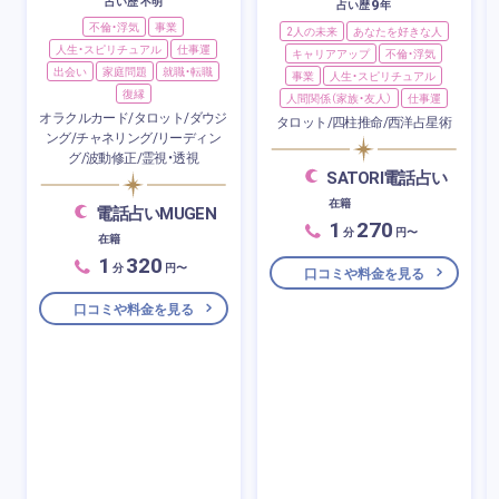
占い歴 不明
9
占い歴
年
不倫・浮気
事業
2人の未来
あなたを好きな人
人生・スピリチュアル
仕事運
キャリアアップ
不倫・浮気
出会い
家庭問題
就職・転職
事業
人生・スピリチュアル
復縁
人間関係（家族・友人）
仕事運
オラクルカード/タロット/ダウジ
タロット/四柱推命/西洋占星術
ング/チャネリング/リーディン
グ/波動修正/霊視・透視
SATORI電話占い
在籍
電話占いMUGEN
1
270
分
円〜
在籍
1
320
分
円〜
口コミや料金を見る
口コミや料金を見る