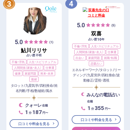
4
3
5.0
(5)
双喜
10
占い歴
年
5.0
(1)
不倫・浮気
人生・スピリチュアル
鮎川リリサ
人間関係（家族・友人）
仕事運
占い歴 不明
出会い
家庭問題
就職・転職
不倫・浮気
人生・スピリチュアル
恋愛占い
人間関係（家族・友人）
仕事運
エネルギーワーク/タロット/リー
健康
家庭問題
将来・未来
ディング/九星気学/四柱推命/波
復縁
動修正/霊視・透視
タロット/九星気学/四柱推命/姓
名判断/手相/数秘術/風水
みんなの電話占い
在籍
クォーレ
在籍
1
355
分
円〜
1
187
分
円〜
口コミや料金を見る
口コミや料金を見る