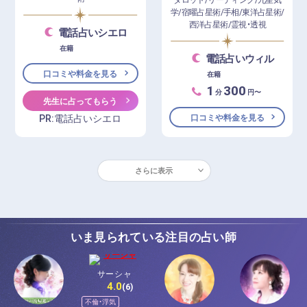
学/宿曜占星術/手相/東洋占星術/
西洋占星術/霊視・透視
電話占いシエロ
在籍
電話占いウィル
口コミや料金を見る
在籍
1
300
分
円〜
先生に占ってもらう
PR:電話占いシエロ
口コミや料金を見る
さらに表示
いま見られている注目の占い師
サーシャ
4.0
(6)
不倫・浮気