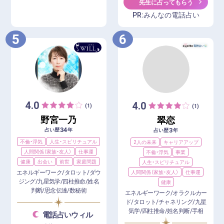
先生に占ってもらう
PR:みんなの電話占い
5
6
4.0
4.0
(1)
(1)
野宮一乃
翠恋
34
3
占い歴
年
占い歴
年
不倫・浮気
人生・スピリチュアル
2人の未来
キャリアアップ
人間関係（家族・友人）
仕事運
不倫・浮気
事業
健康
出会い
前世
家庭問題
人生・スピリチュアル
エネルギーワーク/タロット/ダウ
人間関係（家族・友人）
仕事運
ジング/九星気学/四柱推命/姓名
健康
判断/思念伝達/数秘術
エネルギーワーク/オラクルカー
ド/タロット/チャネリング/九星
気学/四柱推命/姓名判断/手相
電話占いウィル