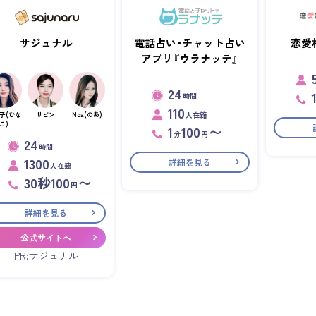
サジュナル
電話占い・チャット占い
恋愛
アプリ『ウラナッテ』
24
時間
110
人在籍
子(ひな
サビン
Noa(のあ)
こ)
1
100
〜
分
円
24
時間
1300
詳細を見る
人在籍
30秒100
〜
円
詳細を見る
公式サイトへ
PR:サジュナル