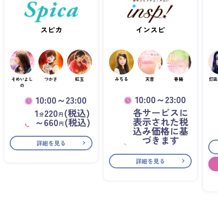
スピカ
インスピ
そめいよし
つかさ
紅玉
みちる
天音
春陽
灯凪
の
10:00～23:00
10:00～23:00
各サービスに
1
220
(税込)
分
円
表示された税
～660
(税込)
円
込み価格に基
づきます
詳細を見る
詳細を見る