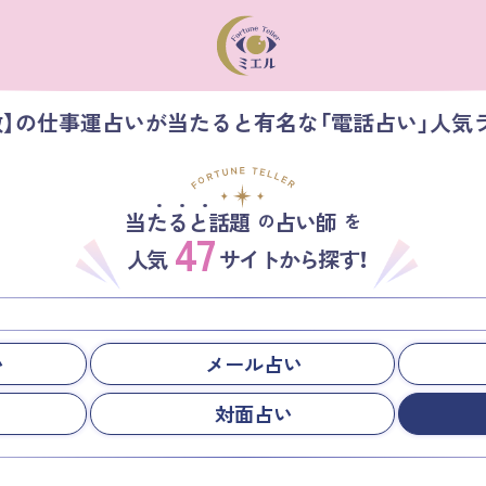
数】の仕事運占いが当たると有名な「電話占い」人気
当たると話題
占い師
の
を
47
人気
サイトから探す！
い
メール占い
対面占い