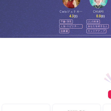
Cieloジュリエッ
CHIAMI
4.3
0.0
ト
(3)
(0)
不倫・浮気
2人の未来
人生・スピリチュ
あなたを好きな人
アル
仕事運
キャリアアップ