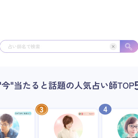
"今"当たると話題の人気占い師
TOP
4
3