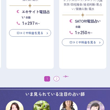
オラクルカード/タロット/九星
気学/四柱推命/姓名判断/易占
い/紫微斗数/風水
エキサイト電話占
い
在籍
SATORI電話占い
1
297
分
円〜
在籍
1
250
口コミや料金を見る
分
円〜
口コミや料金を見る
1
2
いま見られている注目の占い師