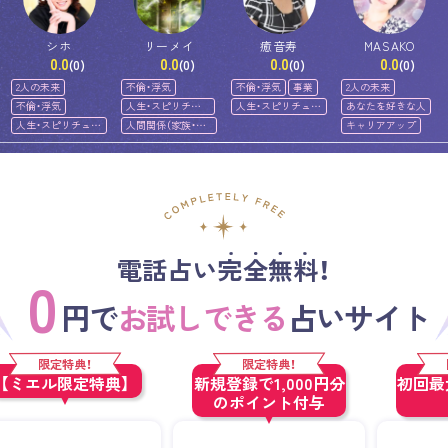
シホ
リーメイ
癒音寿
MASAKO
0.0
0.0
0.0
0.0
(0)
(0)
(0)
(0)
2人の未来
不倫・浮気
不倫・浮気
事業
2人の未来
不倫・浮気
人生・スピリチュ
人生・スピリチュア
あなたを好きな人
アル
ル
人生・スピリチュア
人間関係（家族・友
キャリアアップ
ル
人）
電話占い完全無料！
0
円で
お試しできる
占いサイト
限定特典！
限定特典！
【ミエル限定特典】
新規登録で1,000円分
初回最大
のポイント付与