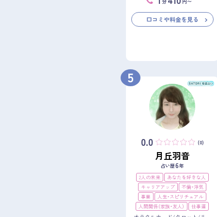
分
円〜
口コミや料金を見る
5
0.0
(0)
月丘羽音
6
占い歴
年
2人の未来
あなたを好きな人
キャリアアップ
不倫・浮気
事業
人生・スピリチュアル
人間関係（家族・友人）
仕事運