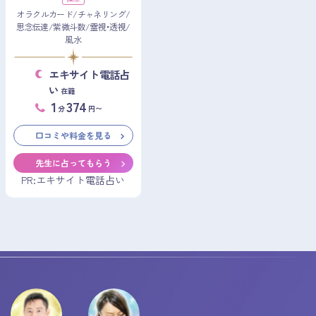
オラクルカード/チャネリング/
思念伝達/紫微斗数/霊視・透視/
風水
エキサイト電話占
い
在籍
1
374
分
円〜
口コミや料金を見る
先生に占ってもらう
PR:エキサイト電話占い