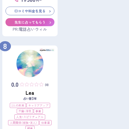
分
円〜
口コミや料金を見る
先生に占ってもらう
PR:電話占いウィル
8
0.0
(0)
Lea
3
占い歴
年
2人の未来
キャリアアップ
不倫・浮気
事業
人生・スピリチュアル
人間関係（家族・友人）
仕事運
健康