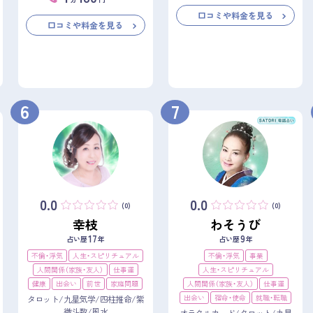
口コミや料金を見る
口コミや料金を見る
6
7
0.0
0.0
(0)
(0)
幸枝
わそうび
17
9
占い歴
年
占い歴
年
不倫・浮気
人生・スピリチュアル
不倫・浮気
事業
人間関係（家族・友人）
仕事運
人生・スピリチュアル
健康
出会い
前世
家庭問題
人間関係（家族・友人）
仕事運
出会い
宿命・使命
就職・転職
タロット/九星気学/四柱推命/紫
微斗数/風水