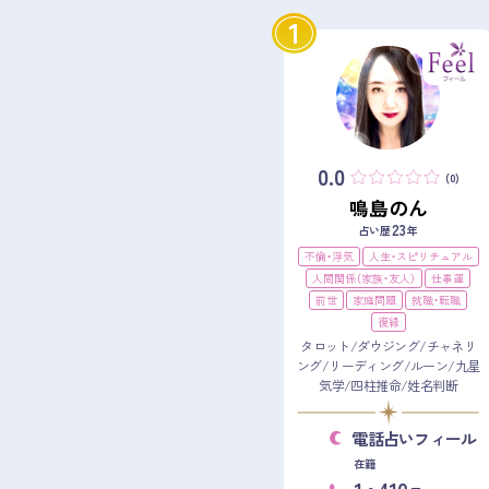
1
0.0
(0)
鳴島のん
23
占い歴
年
不倫・浮気
人生・スピリチュアル
人間関係（家族・友人）
仕事運
前世
家庭問題
就職・転職
復縁
タロット/ダウジング/チャネリ
ング/リーディング/ルーン/九星
気学/四柱推命/姓名判断
電話占いフィール
在籍
1
410