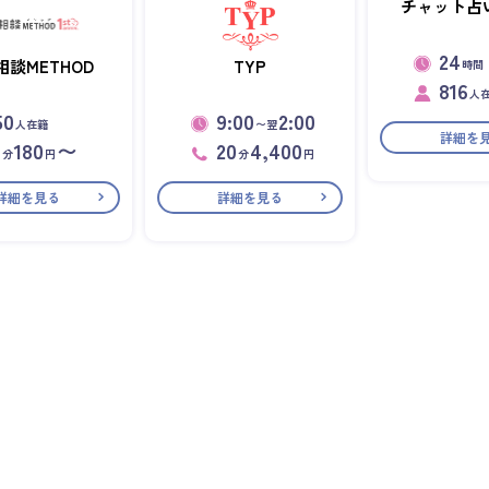
チャット占い
24
相談METHOD
TYP
時間
816
人
50
9:00
2:00
人在籍
〜翌
詳細を
1
180
〜
20
4,400
分
円
分
円
詳細を見る
詳細を見る