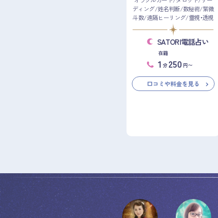
オラクルカード/タロット/リー
ディング/姓名判断/数秘術/紫微
斗数/遠隔ヒーリング/霊視・透視
SATORI電話占い
在籍
1
250
分
円〜
口コミや料金を見る