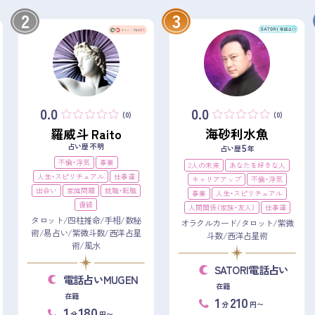
2
3
0.0
0.0
(0)
(0)
羅威斗 Raito
海砂利水魚
占い歴 不明
5
占い歴
年
不倫・浮気
事業
2人の未来
あなたを好きな人
人生・スピリチュアル
仕事運
キャリアアップ
不倫・浮気
出会い
家庭問題
就職・転職
事業
人生・スピリチュアル
復縁
人間関係（家族・友人）
仕事運
タロット/四柱推命/手相/数秘
オラクルカード/タロット/紫微
術/易占い/紫微斗数/西洋占星
斗数/西洋占星術
術/風水
SATORI電話占い
電話占いMUGEN
在籍
在籍
1
210
分
円〜
1
180
分
円〜