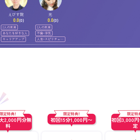
えびす院
光
0.0
0.0
(0)
(0)
2人の未来
2人の未来
あなたを好きな人
不倫・浮気
キャリアアップ
人生・スピリチュア
ル
限定特典！
限定特典！
限定特
2,000円分無
初回15分1,000円〜
初回3,000
料
定