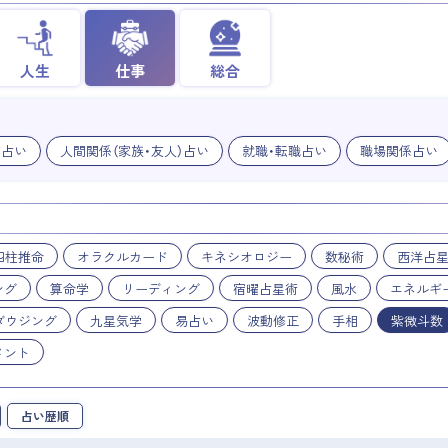
人生
仕事
総合
業占い
人間関係（家族・友人）占い
就職・転職占い
職場関係占い
四柱推命
オラクルカード
キネシオロジー
数秘術
西洋占
ング
算命学
リーディング
宿曜占星術
風水
エネルギ
ダウジング
九星気学
易占い
波動修正
手相
紫微斗数
メント
占い歴順