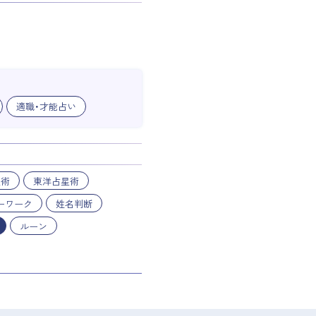
適職・才能占い
星術
東洋占星術
ーワーク
姓名判断
ルーン