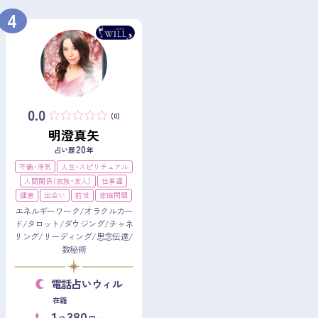
4
0.0
(0)
明澄真矢
20
占い歴
年
不倫・浮気
人生・スピリチュアル
人間関係（家族・友人）
仕事運
健康
出会い
前世
家庭問題
エネルギーワーク/オラクルカー
ド/タロット/ダウジング/チャネ
リング/リーディング/思念伝達/
数秘術
電話占いウィル
在籍
1
380