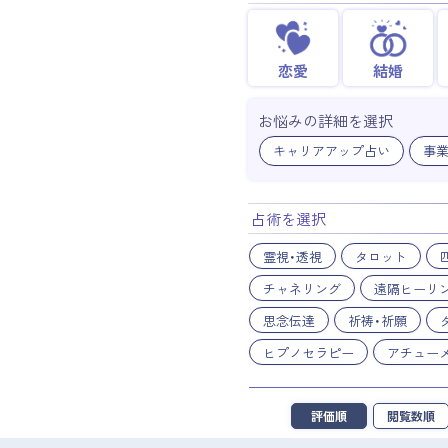
恋愛
結婚
お悩みの詳細を選択
キャリアアップ占い
事
占術を選択
霊視・透視
タロット
チャネリング
遠隔ヒーリ
思念伝達
祈祷・祈願
ヒプノセラピー
アチュー
評価順
閲覧数順