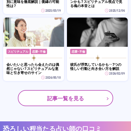
別に意味を徹底解説｜復縁の可能
ンかも？スピリチュアル視点で見
性は？
る魂の本音とは
2025/03/19
2025/12/06
スピリチュアル
恋愛・不倫
恋愛・不倫
会いたいと思ったら会えたのは偶
彼氏が浮気しているかも…7つの
然じゃない？スピリチュアルな意
怪しい行動と向き合い方を解説
味と引き寄せのサイン
2026/02/09
2026/05/10
記事一覧を見る
恐ろしい程当たる占い師の口コミ