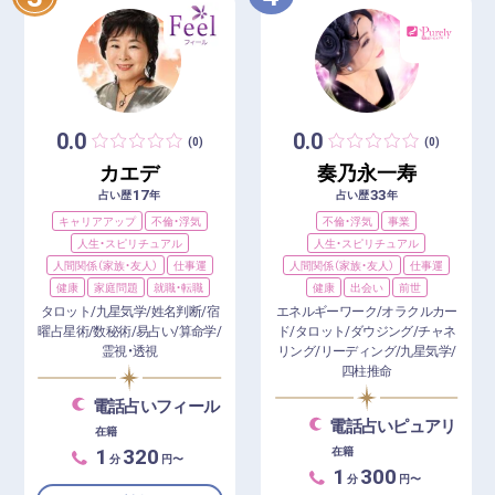
0.0
0.0
(0)
(0)
カエデ
奏乃永一寿
17
33
占い歴
年
占い歴
年
キャリアアップ
不倫・浮気
不倫・浮気
事業
人生・スピリチュアル
人生・スピリチュアル
人間関係（家族・友人）
仕事運
人間関係（家族・友人）
仕事運
健康
家庭問題
就職・転職
健康
出会い
前世
タロット/九星気学/姓名判断/宿
エネルギーワーク/オラクルカー
曜占星術/数秘術/易占い/算命学/
ド/タロット/ダウジング/チャネ
霊視・透視
リング/リーディング/九星気学/
四柱推命
電話占いフィール
電話占いピュアリ
在籍
1
320
在籍
分
円〜
1
300
分
円〜