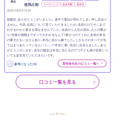
匿名
使用占術:
リーディング
姓名判断
算命学
2025/04/04 15:58
初鑑定、ありがとうございました。 途中で電話が切れてしまい申し訳あり
ません。 今回、名前について見ていただきましたが、名前だけでそこまで
わかるのかと驚きを隠せませんでした。名前から人生の流れ、人との繋が
り、性格や適職まですべてがわかるなんて！親がつけてくれた名前の本当
の重大さをいまさら知り、本当に目から鱗でした。しかもそのすべてが当
てはまりあたっているという、、、！！本当に凄い先生に出会えました。あり
がとうございます。先生の鑑定は本当に当たるのでつ子ども達の名前につ
いても是非見ていただきたいです。
英玲奈先生の口コミ一覧へ
参考になった(
0
)
口コミ一覧を見る