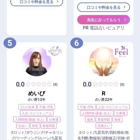
口コミや料金を見る
口コミや料金を見る
先生に占ってもらう
PR:電話占いピュアリ
5
6
0.0
0.0
(0)
(0)
めいび
R
13
22
占い歴
年
占い歴
年
2人の未来
不倫・浮気
不倫・浮気
人生・スピリチュアル
人生・スピリチュアル
人間関係（家族・友人）
仕事運
人間関係（家族・友人）
仕事運
健康
家庭問題
復縁
出会い
前世
家庭問題
恋愛占い
タロット/ダウジング/チャネリン
タロット/九星気学/四柱推命/姓
グ/リーディング/ルーン/九星気
名判断/数秘術/波動修正/祈祷・祈