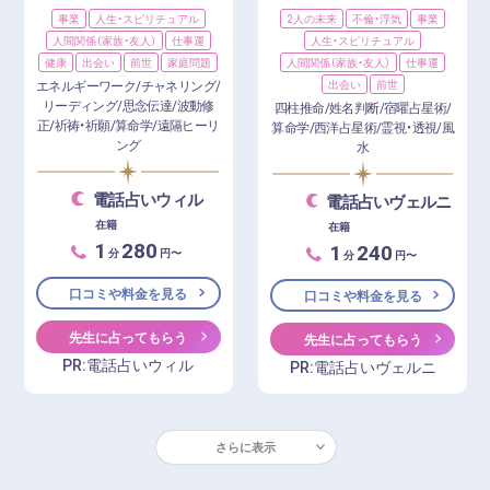
事業
人生・スピリチュアル
2人の未来
不倫・浮気
事業
人間関係（家族・友人）
仕事運
人生・スピリチュアル
健康
出会い
前世
家庭問題
人間関係（家族・友人）
仕事運
エネルギーワーク/チャネリング/
出会い
前世
リーディング/思念伝達/波動修
四柱推命/姓名判断/宿曜占星術/
正/祈祷・祈願/算命学/遠隔ヒーリ
算命学/西洋占星術/霊視・透視/風
ング
水
電話占いウィル
電話占いヴェルニ
在籍
在籍
1
280
1
240
分
円〜
分
円〜
口コミや料金を見る
口コミや料金を見る
先生に占ってもらう
先生に占ってもらう
PR:電話占いウィル
PR:電話占いヴェルニ
さらに表示