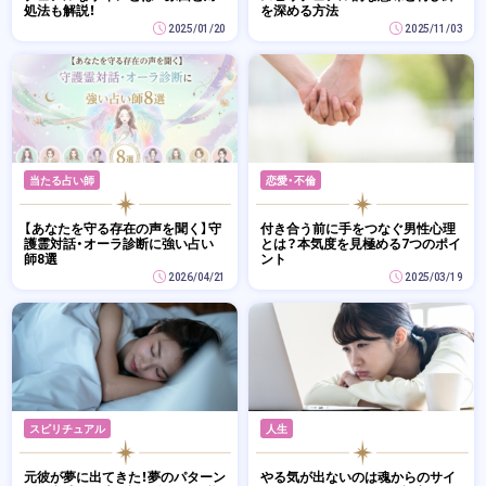
処法も解説！
を深める方法
2025/01/20
2025/11/03
当たる占い師
恋愛・不倫
【あなたを守る存在の声を聞く】守
付き合う前に手をつなぐ男性心理
護霊対話・オーラ診断に強い占い
とは？本気度を見極める7つのポイ
師8選
ント
2026/04/21
2025/03/19
スピリチュアル
人生
元彼が夢に出てきた！夢のパターン
やる気が出ないのは魂からのサイ