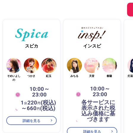
スピカ
インスピ
そめいよし
つかさ
紅玉
みちる
天音
春陽
灯凪
の
10:00～
10:00～
23:00
23:00
各サービスに
1
220
(税込)
分
円
表示された税
～660
(税込)
円
込み価格に基
づきます
詳細を見る
詳細を見る