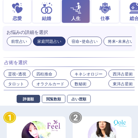
恋愛
結婚
人生
仕事
総
お悩みの詳細を選択
前世占い
家庭問題占い
宿命・使命占い
将来・未来占い
占術を選択
霊視・透視
四柱推命
キネシオロジー
西洋占星術
タロット
オラクルカード
数秘術
東洋占星術
評価順
閲覧数順
占い歴順
1
2