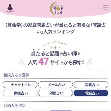
ログイン
【算命学】の家庭問題占いが当たると有名な「電話占
い」人気ランキング
当たると話題
占い師
の
を
47
人気
サイトから探す！
相談方法を選択
チャット占い
メール占い
写真占い
動画占い
対面占い
電話占い
お悩みを選択