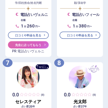
学/四柱推命/姓名判断
願/算命学
電話占いヴェルニ
電話占いフィール
在籍
在籍
1
260
1
380
分
円〜
分
円〜
口コミや料金を見る
口コミや料金を見る
先生に占ってもらう
PR:電話占いヴェルニ
7
8
0.0
0.0
(0)
(0)
セレスティア
光太郎
20
37
占い歴
年
占い歴
年