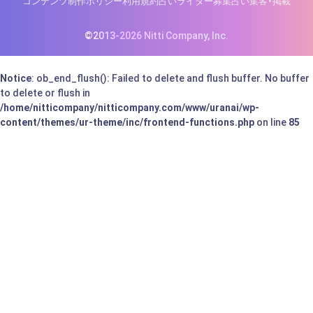
コンテンツ制作ポリシー
利用規約
占いライター募集
占い集客・掲載
©2013-2026 Nitti Company, Inc.
Notice
: ob_end_flush(): Failed to delete and flush buffer. No buffer
to delete or flush in
/home/nitticompany/nitticompany.com/www/uranai/wp-
content/themes/ur-theme/inc/frontend-functions.php
on line
85