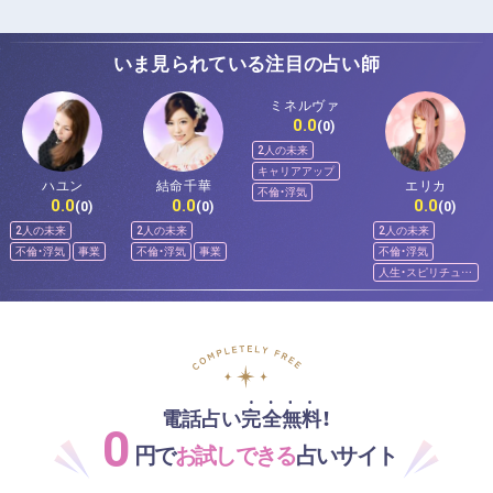
いま見られている注目の占い師
ミネルヴァ
0.0
(0)
2人の未来
キャリアアップ
ハユン
結命千華
エリカ
不倫・浮気
0.0
0.0
0.0
(0)
(0)
(0)
2人の未来
2人の未来
2人の未来
不倫・浮気
事業
不倫・浮気
事業
不倫・浮気
人生・スピリチュア
ル
電話占い完全無料！
0
円で
お試しできる
占いサイト