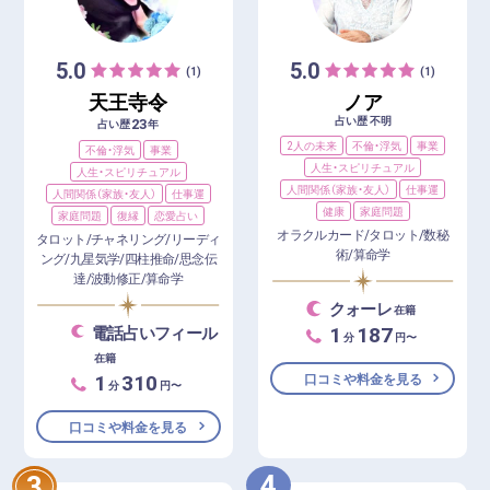
5.0
5.0
(1)
(1)
天王寺令
ノア
占い歴 不明
23
占い歴
年
2人の未来
不倫・浮気
事業
不倫・浮気
事業
人生・スピリチュアル
人生・スピリチュアル
人間関係（家族・友人）
仕事運
人間関係（家族・友人）
仕事運
健康
家庭問題
家庭問題
復縁
恋愛占い
オラクルカード/タロット/数秘
タロット/チャネリング/リーディ
術/算命学
ング/九星気学/四柱推命/思念伝
達/波動修正/算命学
クォーレ
在籍
1
187
電話占いフィール
分
円〜
在籍
1
310
口コミや料金を見る
分
円〜
口コミや料金を見る
4
3