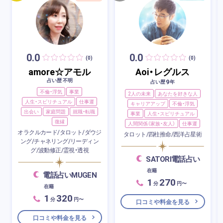
0.0
0.0
(0)
(0)
amore☆アモル
Aoi・レグルス
占い歴 不明
9
占い歴
年
不倫・浮気
事業
2人の未来
あなたを好きな人
人生・スピリチュアル
仕事運
キャリアアップ
不倫・浮気
出会い
家庭問題
就職・転職
事業
人生・スピリチュアル
復縁
人間関係（家族・友人）
仕事運
オラクルカード/タロット/ダウジ
タロット/四柱推命/西洋占星術
ング/チャネリング/リーディン
グ/波動修正/霊視・透視
SATORI電話占い
在籍
電話占いMUGEN
1
270
分
円〜
在籍
1
320
分
円〜
口コミや料金を見る
口コミや料金を見る