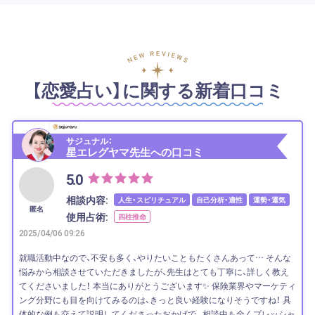
【恋愛占い】に関する新着口コミ
サジュナル：
星エレグヤマ先生への口コミ
5.0
相談内容:
人生・スピリチュアル
自己分析・適性
運勢・運気
匿名
使用占術:
四柱推命
2025/04/06 09:26
就職活動中なので、不安も多く、やりたいこともたくさんあって… そんな
悩みから相談させていただきましたが、先生はとても丁寧に、詳しく教え
てくださいました！ 本当にありがとうございます✨ 保険業界やマーケティ
ング分野にも目を向けてみるのは、きっと良い経験になりそうですね！ 具
体的な例も交えて説明してくださったおかげで、 相談中も全くプレッシャ