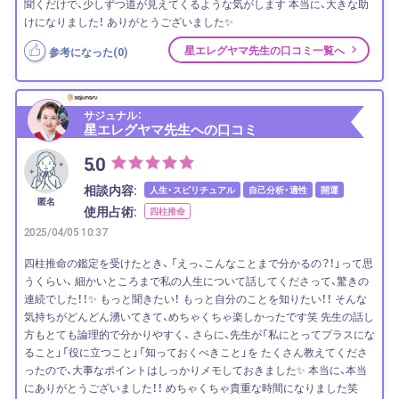
聞くだけで、少しずつ道が見えてくるような気がします 本当に、大きな助
けになりました！ ありがとうございました✨
星エレグヤマ先生の口コミ一覧へ
参考になった(
0
)
サジュナル：
星エレグヤマ先生への口コミ
5.0
相談内容:
人生・スピリチュアル
自己分析・適性
開運
匿名
使用占術:
四柱推命
2025/04/05 10:37
四柱推命の鑑定を受けたとき、 「えっ、こんなことまで分かるの？！」って思
うくらい、 細かいところまで私の人生について話してくださって、驚きの
連続でした！！✨ もっと聞きたい！ もっと自分のことを知りたい！！ そんな
気持ちがどんどん湧いてきて、めちゃくちゃ楽しかったです笑 先生の話し
方もとても論理的で分かりやすく、 さらに、先生が「私にとってプラスにな
ること」「役に立つこと」「知っておくべきこと」を たくさん教えてくださ
ったので、大事なポイントはしっかりメモしておきました✨ 本当に、本当
にありがとうございました！！ めちゃくちゃ貴重な時間になりました笑