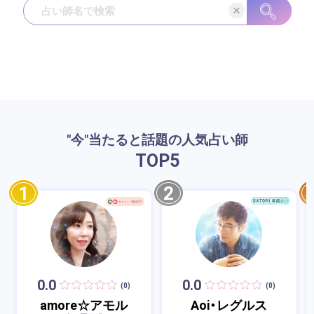
"今"当たると話題の人気占い師
TOP
5
1
2
0.0
0.0
(0)
(0)
amore☆アモル
Aoi・レグルス