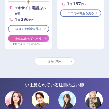
1
187
分
円〜
エキサイト電話占い
口コミや料金を見る
在籍
1
396
分
円〜
口コミや料金を見る
先生に占ってもらう
PR:エキサイト電話占い
さらに表示
いま見られている注目の占い師