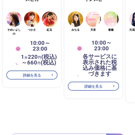
そめいよし
つかさ
紅玉
みちる
天音
春陽
灯凪
の
10:00～
10:00～
23:00
23:00
各サービスに
1
220
(税込)
分
円
表示された税
～660
(税込)
円
込み価格に基
づきます
詳細を見る
詳細を見る