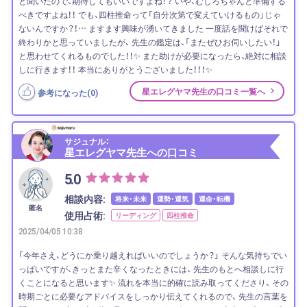
と聞いたので、期待してもいいですよね！？ いや、むしろちゃんと準備する
べきですよね！！ でも、四柱推命って「自分次第で変えていけるもの」じゃ
ないんですか？！… ますます興味が湧いてきました 一度話を聞けばそれで
終わりかと思っていましたが、 先生の鑑定は、「またぜひお伺いしたい！」
と思わせてくれるものでした！！✨ また助けが必要になったら、絶対に相談
しに行きます！！ 本当にありがとうございました！！！✨
星エレグヤマ先生の口コミ一覧へ
参考になった(
0
)
サジュナル：
星エレグヤマ先生への口コミ
5.0
相談内容:
将来・未来
運勢・運気
運命・転機
匿名
使用占術:
リーディング
四柱推命
2025/04/05 10:38
「今年さえ、どうにか乗り越えればいいのでしょうか？」 そんな気持ちでい
っぱいですが、きっとまた辛くなったときには、 先生のもとへ相談しに行
くことになると思います✨ 流れを本当に的確に読み取ってくださり、 その
時期ごとに必要なアドバイスをしっかり伝えてくれるので、 先生の言葉を