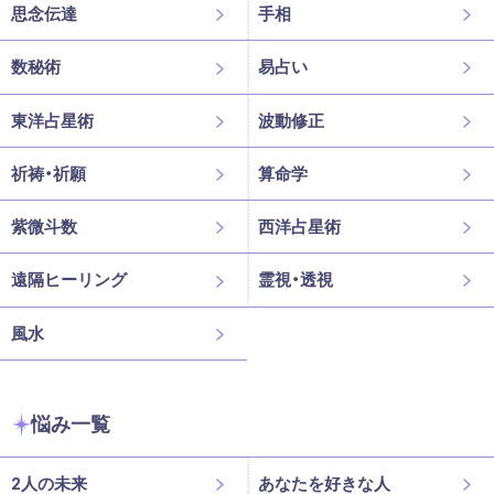
思念伝達
手相
数秘術
易占い
東洋占星術
波動修正
祈祷・祈願
算命学
紫微斗数
西洋占星術
遠隔ヒーリング
霊視・透視
風水
悩み一覧
2人の未来
あなたを好きな人