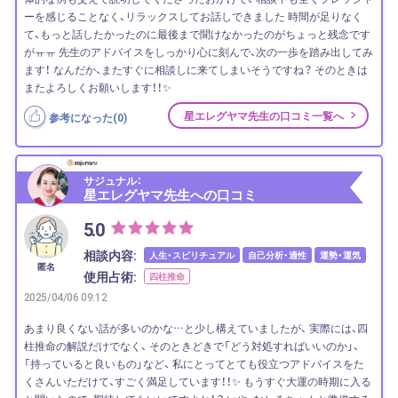
ーを感じることなく、リラックスしてお話しできました 時間が足りなく
て、もっと話したかったのに最後まで聞けなかったのがちょっと残念です
がㅠㅠ 先生のアドバイスをしっかり心に刻んで、次の一歩を踏み出してみ
ます！ なんだか、またすぐに相談しに来てしまいそうですね？ そのときは
またよろしくお願いします！！✨
星エレグヤマ先生の口コミ一覧へ
参考になった(
0
)
サジュナル：
星エレグヤマ先生への口コミ
5.0
相談内容:
人生・スピリチュアル
自己分析・適性
運勢・運気
匿名
使用占術:
四柱推命
2025/04/06 09:12
あまり良くない話が多いのかな…と少し構えていましたが、 実際には、四
柱推命の解説だけでなく、 そのときどきで「どう対処すればいいのか」、
「持っていると良いもの」など、 私にとってとても役立つアドバイスをた
くさんいただけて、すごく満足しています！！✨ もうすぐ大運の時期に入る