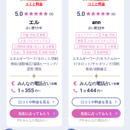
5.0
5.0
(3)
(6)
エル
ann
11
22
占い歴
年
占い歴
年
不倫・浮気
事業
キャリアアップ
不倫・浮気
人生・スピリチュアル
事業
人生・スピリチュアル
人間関係（家族・友人）
仕事運
人間関係（家族・友人）
仕事運
出会い
家庭問題
就職・転職
出会い
家庭問題
エネルギーワーク/タロット/四柱
エネルギーワーク/オラクルカー
推命/波動修正/遠隔ヒーリング/
ド/タロット/チャネリング/四柱
霊視・透視
推命/波動修正
みんなの電話占い
みんなの電話占い
在籍
在籍
1
355
1
444
分
円〜
分
円〜
口コミや料金を見る
口コミや料金を見る
先生に占ってもらう
先生に占ってもらう
PR:みんなの電話占い
PR:みんなの電話占い