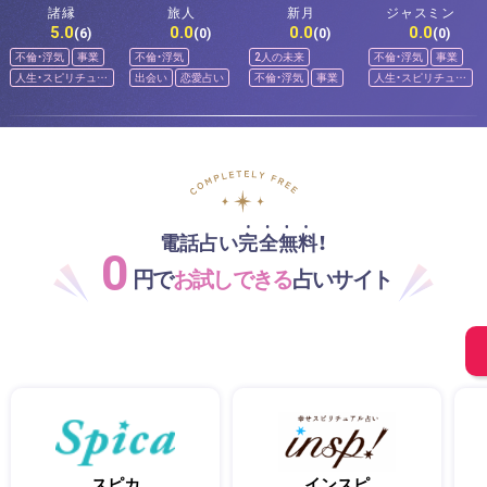
諸縁
旅人
新月
ジャスミン
5.0
0.0
0.0
0.0
(6)
(0)
(0)
(0)
不倫・浮気
事業
不倫・浮気
2人の未来
不倫・浮気
事業
人生・スピリチュア
出会い
恋愛占い
不倫・浮気
事業
人生・スピリチュア
ル
ル
電話占い完全無料！
0
円で
お試しできる
占いサイト
スピカ
インスピ