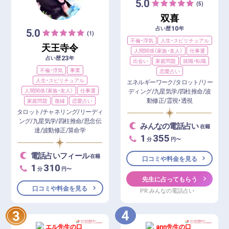
5.0
(5)
双喜
10
占い歴
年
5.0
(1)
不倫・浮気
人生・スピリチュアル
天王寺令
人間関係（家族・友人）
仕事運
23
占い歴
年
出会い
家庭問題
就職・転職
不倫・浮気
事業
恋愛占い
人生・スピリチュアル
エネルギーワーク/タロット/リー
人間関係（家族・友人）
仕事運
ディング/九星気学/四柱推命/波
動修正/霊視・透視
家庭問題
復縁
恋愛占い
タロット/チャネリング/リーディ
ング/九星気学/四柱推命/思念伝
みんなの電話占い
在籍
達/波動修正/算命学
1
355
分
円〜
電話占いフィール
在籍
口コミや料金を見る
1
310
分
円〜
先生に占ってもらう
口コミや料金を見る
PR:みんなの電話占い
4
3