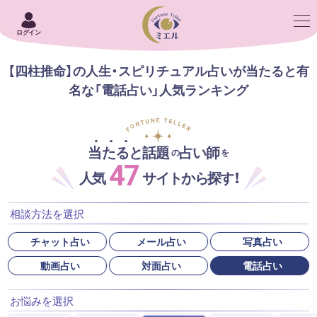
ログイン
【四柱推命】の人生・スピリチュアル占いが当たると有
名な「電話占い」人気ランキング
当たると話題
占い師
の
を
47
人気
サイトから探す！
相談方法を選択
チャット占い
メール占い
写真占い
動画占い
対面占い
電話占い
お悩みを選択