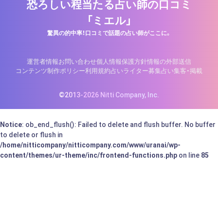
恐ろしい程当たる占い師の口コミ
「ミエル」
驚異の的中率！口コミで話題の占い師がここに。
運営者情報
お問い合わせ
個人情報保護方針
情報の外部送信
コンテンツ制作ポリシー
利用規約
占いライター募集
占い集客・掲載
©2013-2026 Nitti Company, Inc.
Notice
: ob_end_flush(): Failed to delete and flush buffer. No buffer
to delete or flush in
/home/nitticompany/nitticompany.com/www/uranai/wp-
content/themes/ur-theme/inc/frontend-functions.php
on line
85