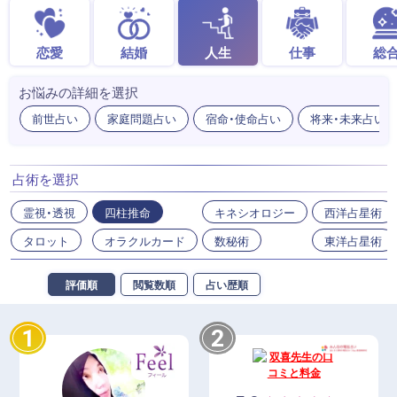
恋愛
結婚
人生
仕事
総
お悩みの詳細を選択
前世占い
家庭問題占い
宿命・使命占い
将来・未来占い
占術を選択
霊視・透視
四柱推命
キネシオロジー
西洋占星術
タロット
オラクルカード
数秘術
東洋占星術
評価順
閲覧数順
占い歴順
1
2