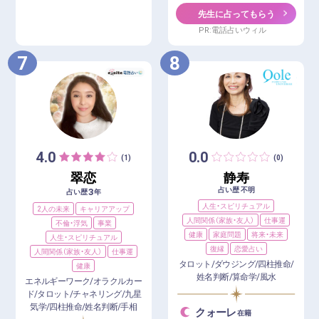
先生に占ってもらう
PR:電話占いウィル
7
8
4.0
0.0
(1)
(0)
翠恋
静寿
占い歴 不明
3
占い歴
年
人生・スピリチュアル
2人の未来
キャリアアップ
人間関係（家族・友人）
仕事運
不倫・浮気
事業
健康
家庭問題
将来・未来
人生・スピリチュアル
復縁
恋愛占い
人間関係（家族・友人）
仕事運
タロット/ダウジング/四柱推命/
健康
姓名判断/算命学/風水
エネルギーワーク/オラクルカー
ド/タロット/チャネリング/九星
気学/四柱推命/姓名判断/手相
クォーレ
在籍