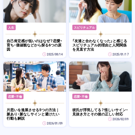
人生
スピリチュアル
自己肯定感が低いのはなぜ？恋愛・
「友達と合わなくなった」と感じる
育ち・価値観などから探る6つの原
スピリチュアル的理由と人間関係
因
を見直す方法
2025/08/14
2025/01/17
恋愛・不倫
恋愛・不倫
片思いを進展させる5つの方法｜
彼氏が浮気してる？怪しいサイン・
脈あり・脈なしサインと避けたい
見抜き方とその後の正しい対応
行動も解説
2026/02/09
2026/01/09