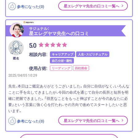
星エレグヤマ先生の口コミ一覧へ
参考になった(
0
)
サジュナル：
星エレグヤマ先生への口コミ
5.0
相談内容:
キャリアアップ
人生・スピリチュアル
匿名
自己分析・適性
使用占術:
リーディング
四柱推命
2025/04/05 10:29
先生、本日はご鑑定ありがとうございました。自分に自信がなく、いろんな
ことに手を出してきましたが、今回の命式を通じて自分の長所と短所を明
確に把握できました。「得意なことをもっと伸ばすことが今のあなたに必
要」という言葉に強く心を打たれ、その方向で改めてスタートしたいと思
います。
星エレグヤマ先生の口コミ一覧へ
参考になった(
0
)