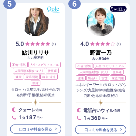
5
6
5.0
4.0
(1)
(1)
鮎川リリサ
野宮一乃
占い歴 不明
34
占い歴
年
不倫・浮気
人生・スピリチュアル
不倫・浮気
人生・スピリチュアル
人間関係（家族・友人）
仕事運
人間関係（家族・友人）
仕事運
健康
家庭問題
将来・未来
健康
出会い
前世
家庭問題
復縁
エネルギーワーク/タロット/ダウ
タロット/九星気学/四柱推命/姓
ジング/九星気学/四柱推命/姓名
名判断/手相/数秘術/風水
判断/思念伝達/数秘術
クォーレ
電話占いウィル
在籍
在籍
1
187
1
360
分
円〜
分
円〜
口コミや料金を見る
口コミや料金を見る