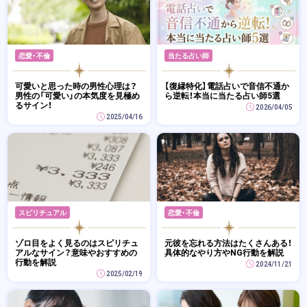
恋愛・不倫
当たる占い師
可愛いと思った時の男性心理は？
【復縁特化】電話占いで音信不通か
男性の「可愛い」の本気度を見極め
ら逆転！本当に当たる占い師5選
るサイン！
2026/04/05
2025/04/16
スピリチュアル
恋愛・不倫
ゾロ目をよく見るのはスピリチュ
元彼を忘れる方法はたくさんある！
アルなサイン？意味やおすすめの
具体的なやり方やNG行動を解説
行動を解説
2024/11/21
2025/02/19