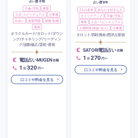
占い歴 不明
9
占い歴
年
不倫・浮気
事業
2人の未来
あなたを好きな人
人生・スピリチュアル
仕事運
キャリアアップ
不倫・浮気
出会い
家庭問題
就職・転職
事業
人生・スピリチュアル
復縁
人間関係（家族・友人）
仕事運
オラクルカード/タロット/ダウジ
タロット/四柱推命/西洋占星術
ング/チャネリング/リーディン
グ/波動修正/霊視・透視
SATORI電話占い
在籍
1
270
分
円〜
電話占いMUGEN
在籍
1
320
分
円〜
口コミや料金を見る
口コミや料金を見る