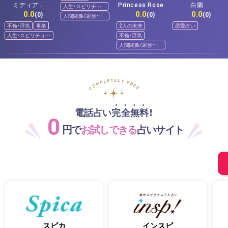
ミディア．
Princess Rose
白蘭
人生・スピリチュ
0.0
0.0
0.0
アル
(0)
(0)
(0)
人間関係（家族・友
人）
不倫・浮気
事業
2人の未来
恋愛占い
人生・スピリチュア
不倫・浮気
ル
人間関係（家族・友
人）
電話占い完全無料！
0
円で
お試しできる
占いサイト
スピカ
インスピ