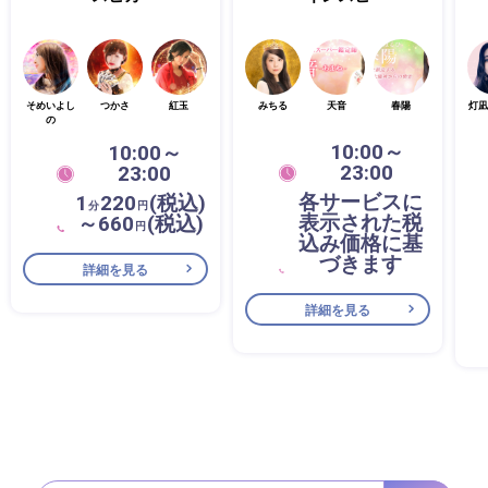
そめいよし
つかさ
紅玉
みちる
天音
春陽
灯凪
の
10:00～
10:00～
23:00
23:00
各サービスに
1
220
(税込)
分
円
表示された税
～660
(税込)
円
込み価格に基
づきます
詳細を見る
詳細を見る