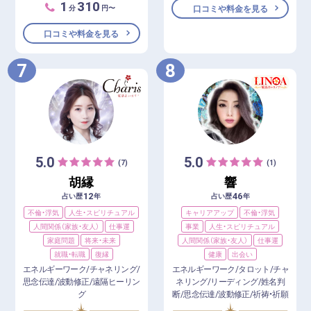
1
310
分
円〜
口コミや料金を見る
口コミや料金を見る
7
8
5.0
5.0
(7)
(1)
胡縁
響
12
46
占い歴
年
占い歴
年
不倫・浮気
人生・スピリチュアル
キャリアアップ
不倫・浮気
人間関係（家族・友人）
仕事運
事業
人生・スピリチュアル
家庭問題
将来・未来
人間関係（家族・友人）
仕事運
就職・転職
復縁
健康
出会い
エネルギーワーク/チャネリング/
エネルギーワーク/タロット/チャ
思念伝達/波動修正/遠隔ヒーリン
ネリング/リーディング/姓名判
グ
断/思念伝達/波動修正/祈祷・祈願