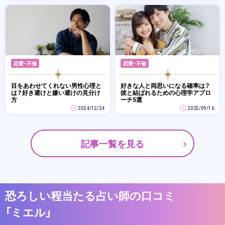
恋愛・不倫
恋愛・不倫
目をあわせてくれない男性心理と
好きな人と両思いになる確率は？
は？好き避けと嫌い避けの見分け
彼と結ばれるための心理学アプロ
方
ーチ5選
2024/12/24
2025/09/16
記事一覧を見る
恐ろしい程当たる占い師の口コミ
「ミエル」