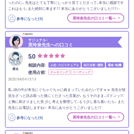
ったのに、 先生はとても丁寧にしっかり見てくださって、本当に感謝です
これはもう、また絶対に来ます！！ 本当にありがとうございました！！！✨
英玲奈先生の口コミ一覧へ
参考になった(
0
)
サジュナル：
英玲奈先生への口コミ
5.0
相談内容:
人生・スピリチュアル
自己分析・適性
運命・転機
匿名
使用占術:
チャネリング
リーディング
2025/04/04 15:13
私、頭の中が本当にぐちゃぐちゃに絡まっていたみたいですｗｗ 先生が状
況をざっと読み取った後にくださった言葉が、 もうそのまま、ズドンッ！！
と胸に刺さりました笑 少し考えを整理して、もう少し落ち着いたら、 また
先生にお電話しますね✨ 本当にありがとうございました！！
英玲奈先生の口コミ一覧へ
参考になった(
0
)