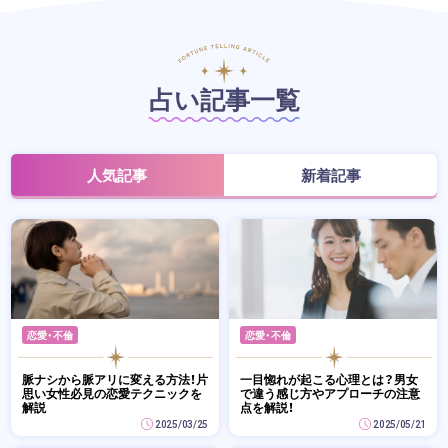
占い記事一覧
人気記事
新着記事
恋愛・不倫
恋愛・不倫
脈ナシから脈アリに変える方法！片
一目惚れが起こる心理とは？男女
思い女性必見の恋愛テクニックを
で違う感じ方やアプローチの注意
解説
点を解説！
2025/03/25
2025/05/21