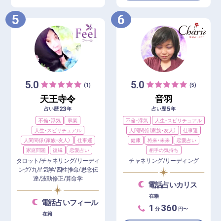
5
6
5.0
5.0
(1)
(5)
天王寺令
音羽
23
5
占い歴
年
占い歴
年
不倫・浮気
事業
不倫・浮気
人生・スピリチュアル
人生・スピリチュアル
人間関係（家族・友人）
仕事運
人間関係（家族・友人）
仕事運
健康
将来・未来
恋愛占い
家庭問題
復縁
恋愛占い
相手の気持ち
タロット/チャネリング/リーディ
チャネリング/リーディング
ング/九星気学/四柱推命/思念伝
達/波動修正/算命学
電話占いカリス
在籍
電話占いフィール
1
360
分
円〜
在籍