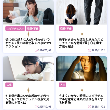
スピリチュアル
恋愛・不倫
恋愛・不倫
彼に他に好きな人がいるか占いで
長年付き合った彼氏と別れたスピ
わかる？彼の本音と取るべき5つの
リチュアルな意味5選｜心を癒す
アクション
方法も紹介
2026/03/08
2025/11/02
人生
人生
やる気が出ないのは魂からのサイ
うまくいかない時期のスピリチュ
ンかも？スピリチュアル視点で見
アルな意味と運気の流れを良くす
る魂の本音とは
る対処法
2025/12/06
2025/11/02