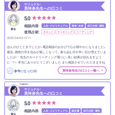
サジュナル：
英玲奈先生への口コミ
5.0
相談内容:
人生・スピリチュアル
将来・未来
自己分析・適性
匿名
使用占術:
タロット
チャネリング
リーディング
2025/04/04 15:11
ほんのひとときでしたが、電話相談のおかげで心が穏やかになりました。
最近、感情の浮き沈みが激しくなって、 落ち込む日や辛い日が増えていま
したが… 先生のカードリーディング通りに、良い結果が訪れますよう
に…！✨ 本当にありがとうございました また相談させていただきますね
英玲奈先生の口コミ一覧へ
参考になった(
0
)
サジュナル：
英玲奈先生への口コミ
5.0
相談内容:
人生・スピリチュアル
総合運
自己分析・適性
匿名