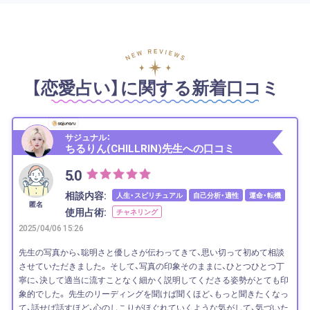
【恋愛占い】に関する新着口コミ
サジュナル：
ちるりん(CHILLRIN)先生への口コミ
5.0
相談内容:
人生・スピリチュアル
自己分析・適性
運命・転機
匿名
使用占術:
チャネリング
2025/04/06 15:26
先生の写真から、聡明さと優しさが伝わってきて、思い切って初めて相談
させていただきました。 そして、写真の印象そのままに、ひとつひとつ丁
寧に、決して適当に流すことなく細かく説明してくださる姿勢がとても印
象的でした。 先生のリーディングを聞けば聞くほど、もっと聞きたくなっ
て、話せば話すほど、心のしこりがほぐれていくような気がして、気づいた