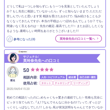
どうして私は一つしか知らずに、もう一つを見落としていたんでしょう
か？ もし先生に相談していなかったら、 ずっと知らないままで、ただただ
苦しんでいたと思います笑 相談を受けたおかげで、 悩み続けることも少
なくなってきたんですが、 本当の平穏は、いつ訪れるんでしょうか？ でも、
間違いなく言えるのは… 先生の鑑定、最高でした！！✨ またお話ししたくな
るような、素晴らしい時間をありがとうございました！！
英玲奈先生の口コミ一覧へ
参考になった(
0
)
サジュナル：
英玲奈先生への口コミ
5.0
相談内容:
人生・スピリチュアル
総合運
自己分析・適性
匿名
使用占術:
タロット
チャネリング
リーディング
2025/04/04 15:20
初めての相談だったのに、めちゃくちゃ驚きの連続でした✨ 性格も完全に
ピッタリ当てられて、 「え！？なんでそんなに分かるの！？」って、ずっとび
っくりしっぱなしでした！！ しかも、私が状況説明をちゃんとできていなか