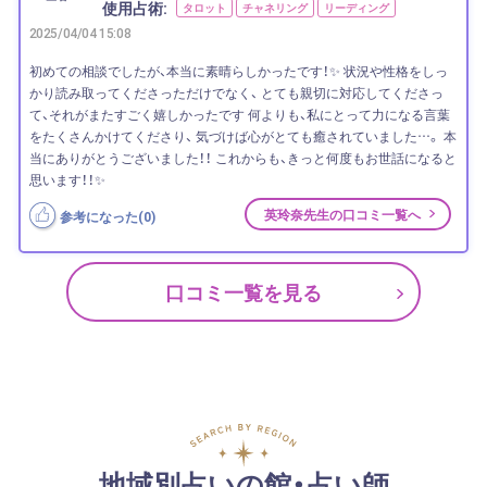
使用占術:
タロット
チャネリング
リーディング
2025/04/04 15:08
初めての相談でしたが、本当に素晴らしかったです！✨ 状況や性格をしっ
かり読み取ってくださっただけでなく、 とても親切に対応してくださっ
て、それがまたすごく嬉しかったです 何よりも、私にとって力になる言葉
をたくさんかけてくださり、 気づけば心がとても癒されていました…。 本
当にありがとうございました！！ これからも、きっと何度もお世話になると
思います！！✨
英玲奈先生の口コミ一覧へ
参考になった(
0
)
口コミ一覧を見る
地域別占いの館・占い師