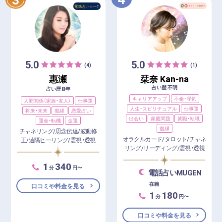
5.0
5.0
(4)
(1)
惠瀬
栞奈 Kan-na
占い歴 不明
8
占い歴
年
キャリアアップ
不倫・浮気
人間関係（家族・友人）
仕事運
人生・スピリチュアル
仕事運
将来・未来
復縁
恋愛占い
出会い
家庭問題
就職・転職
運命・転機
金運
復縁
チャネリング/思念伝達/波動修
オラクルカード/タロット/チャネ
正/遠隔ヒーリング/霊視・透視
リング/リーディング/霊視・透視
1
340
分
円〜
電話占いMUGEN
在籍
口コミや料金を見る
1
180
分
円〜
口コミや料金を見る