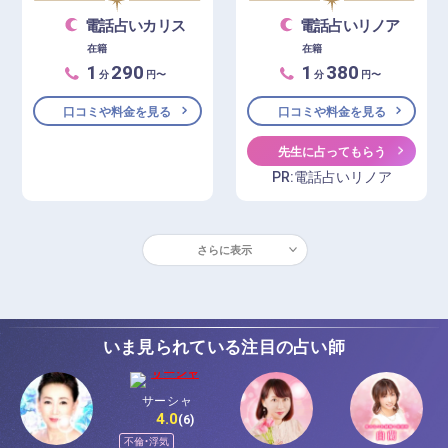
電話占いカリス
電話占いリノア
在籍
在籍
1
290
1
380
分
円〜
分
円〜
口コミや料金を見る
口コミや料金を見る
先生に占ってもらう
PR:電話占いリノア
さらに表示
いま見られている注目の占い師
サーシャ
4.0
(6)
不倫・浮気