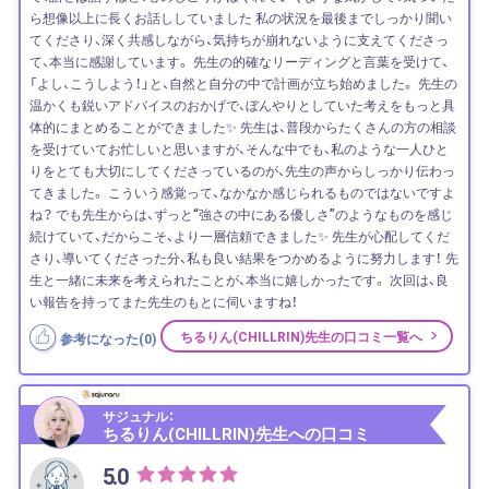
ら想像以上に長くお話ししていました 私の状況を最後までしっかり聞い
てくださり、深く共感しながら、気持ちが崩れないように支えてくださっ
て、本当に感謝しています。 先生の的確なリーディングと言葉を受けて、
「よし、こうしよう！」と、自然と自分の中で計画が立ち始めました。 先生の
温かくも鋭いアドバイスのおかげで、ぼんやりとしていた考えをもっと具
体的にまとめることができました✨ 先生は、普段からたくさんの方の相談
を受けていてお忙しいと思いますが、そんな中でも、私のような一人ひと
りをとても大切にしてくださっているのが、先生の声からしっかり伝わっ
てきました。 こういう感覚って、なかなか感じられるものではないですよ
ね？ でも先生からは、ずっと“強さの中にある優しさ”のようなものを感じ
続けていて、だからこそ、より一層信頼できました✨ 先生が心配してくだ
さり、導いてくださった分、私も良い結果をつかめるように努力します！ 先
生と一緒に未来を考えられたことが、本当に嬉しかったです。 次回は、良
い報告を持ってまた先生のもとに伺いますね！
ちるりん(CHILLRIN)先生の口コミ一覧へ
参考になった(
0
)
サジュナル：
ちるりん(CHILLRIN)先生への口コミ
5.0