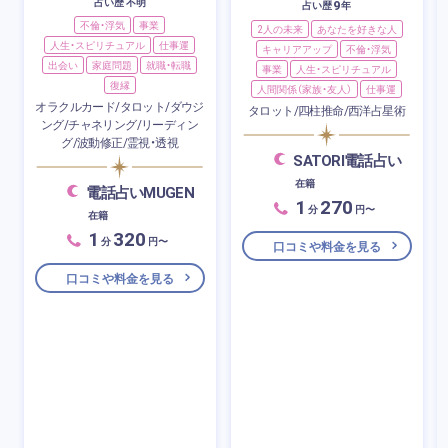
占い歴 不明
9
占い歴
年
不倫・浮気
事業
2人の未来
あなたを好きな人
人生・スピリチュアル
仕事運
キャリアアップ
不倫・浮気
出会い
家庭問題
就職・転職
事業
人生・スピリチュアル
復縁
人間関係（家族・友人）
仕事運
オラクルカード/タロット/ダウジ
タロット/四柱推命/西洋占星術
ング/チャネリング/リーディン
グ/波動修正/霊視・透視
SATORI電話占い
在籍
電話占いMUGEN
1
270
分
円〜
在籍
1
320
分
円〜
口コミや料金を見る
口コミや料金を見る