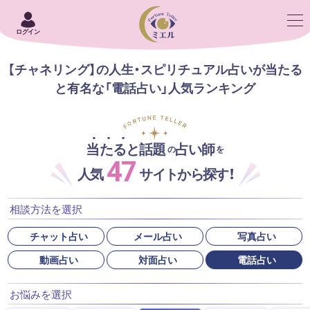
ログイン
【チャネリング】の人生・スピリチュアル占いが当たる
と有名な「電話占い」人気ランキング
当たると話題
占い師
の
を
47
人気
サイトから探す！
相談方法を選択
チャット占い
メール占い
写真占い
動画占い
対面占い
電話占い
お悩みを選択