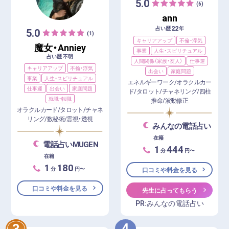
5.0
(6)
ann
22
占い歴
年
5.0
(1)
キャリアアップ
不倫・浮気
魔女・Anniey
事業
人生・スピリチュアル
占い歴 不明
人間関係（家族・友人）
仕事運
キャリアアップ
不倫・浮気
出会い
家庭問題
事業
人生・スピリチュアル
エネルギーワーク/オラクルカー
仕事運
出会い
家庭問題
ド/タロット/チャネリング/四柱
就職・転職
推命/波動修正
オラクルカード/タロット/チャネ
リング/数秘術/霊視・透視
みんなの電話占い
在籍
電話占いMUGEN
1
444
分
円〜
在籍
1
180
分
円〜
口コミや料金を見る
口コミや料金を見る
先生に占ってもらう
PR:みんなの電話占い
4
3