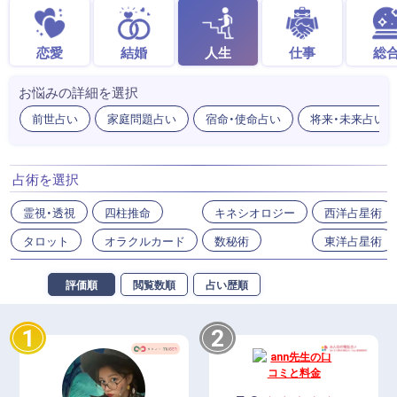
恋愛
結婚
人生
仕事
総
お悩みの詳細を選択
前世占い
家庭問題占い
宿命・使命占い
将来・未来占い
占術を選択
霊視・透視
四柱推命
キネシオロジー
西洋占星術
タロット
オラクルカード
数秘術
東洋占星術
評価順
閲覧数順
占い歴順
1
2