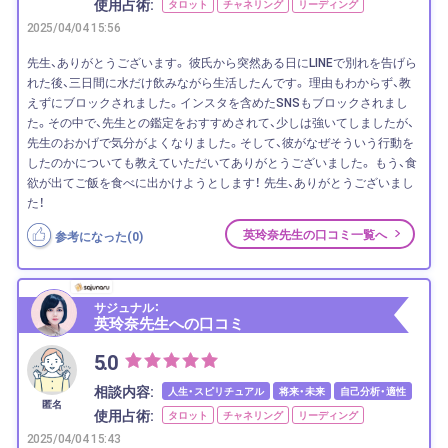
使用占術:
タロット
チャネリング
リーディング
2025/04/04 15:56
先生、ありがとうございます。 彼氏から突然ある日にLINEで別れを告げら
れた後、三日間に水だけ飲みながら生活したんです。 理由もわからず、教
えずにブロックされました。インスタを含めたSNSもブロックされまし
た。その中で、先生との鑑定をおすすめされて、少しは強いてしましたが、
先生のおかげで気分がよくなりました。そして、彼がなぜそういう行動を
したのかについても教えていただいてありがとうございました。 もう、食
欲が出てご飯を食べに出かけようとします！ 先生、ありがとうございまし
た！
英玲奈先生の口コミ一覧へ
参考になった(
0
)
サジュナル：
英玲奈先生への口コミ
5.0
相談内容:
人生・スピリチュアル
将来・未来
自己分析・適性
匿名
使用占術:
タロット
チャネリング
リーディング
2025/04/04 15:43