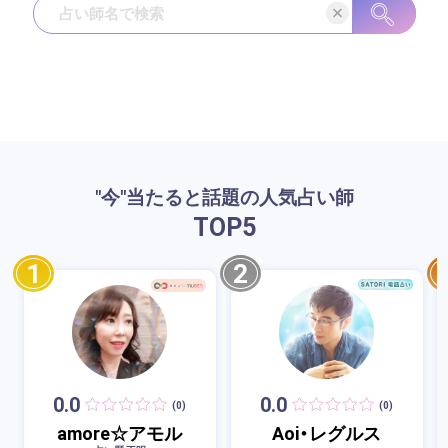
"今"当たると話題の人気占い師
TOP
5
1
2
0.0
0.0
(0)
(0)
amore☆アモル
Aoi・レグルス