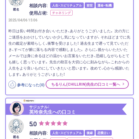
相談内容:
人生・スピリチュアル
前世
運命・転機
匿名
使用占術:
チャネリング
2025/04/06 15:06
昨日は長い時間お付き合いいただき、ありがとうございました。 次の方に
ご迷惑をおかけしていないか少し気になっていますが、 それほどまでに先
生の鑑定が素晴らしく、衝撃を受けました！ 過去生まで遡って見ていただ
き、すべてが腑に落ちる内容で感動しました。 さらに、後からいただいた
メールでは身に余るほどの温かいお言葉をいただき、恐縮しながらもとて
も嬉しく思っています。 先生の助言を大切に心に刻みながら、これからの
人生をより良いものにしていきたいと思います。 改めて、心から感謝いた
します。ありがとうございました！
ちるりん(CHILLRIN)先生の口コミ一覧へ
参考になった(
0
)
サジュナル：
英玲奈先生への口コミ
5.0
相談内容:
人生・スピリチュアル
復縁
恋愛占い
匿名