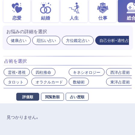
恋愛
結婚
人生
仕事
総
お悩みの詳細を選択
健康占い
厄払い占い
方位鑑定占い
自己分析・適性占い
占術を選択
霊視・透視
四柱推命
キネシオロジー
西洋占星術
タロット
オラクルカード
数秘術
東洋占星術
評価順
閲覧数順
占い歴順
見つかりません。