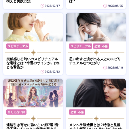
構えと実践方法
は？
2025/02/17
2025/03/05
スピリチュアル
スピリチュアル
恋愛・不倫
突然感じる匂いのスピリチュアル
思い出すと涙が出る人とのスピリ
な意味とは？幸運のサインか、それ
チュアルなつながり
とも警告か
2026/05/10
2025/02/12
当たる占い師
恋愛・不倫
連絡引き寄せに強い占い師7選！音
メンヘラ製造機とは？特徴と見極
信不通・ブロックに奇跡が起きる
め方を解説！メンヘラにならないた