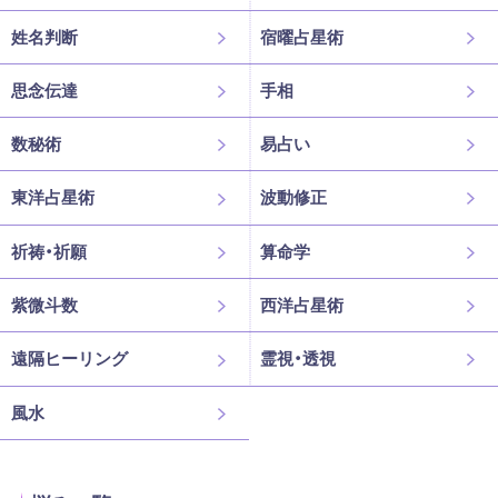
姓名判断
宿曜占星術
思念伝達
手相
数秘術
易占い
東洋占星術
波動修正
祈祷・祈願
算命学
紫微斗数
西洋占星術
遠隔ヒーリング
霊視・透視
風水