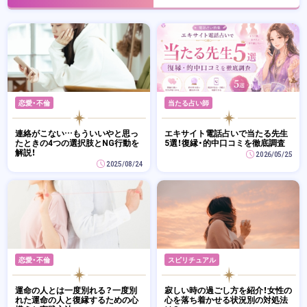
恋愛・不倫
当たる占い師
連絡がこない…もういいやと思っ
エキサイト電話占いで当たる先生
たときの4つの選択肢とNG行動を
5選！復縁・的中口コミを徹底調査
解説！
2026/05/25
2025/08/24
恋愛・不倫
スピリチュアル
運命の人とは一度別れる？一度別
寂しい時の過ごし方を紹介！女性の
れた運命の人と復縁するための心
心を落ち着かせる状況別の対処法