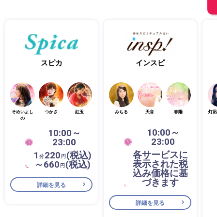
スピカ
インスピ
そめいよし
つかさ
紅玉
みちる
天音
春陽
灯凪
の
10:00～
10:00～
23:00
23:00
各サービスに
1
220
(税込)
分
円
表示された税
～660
(税込)
円
込み価格に基
づきます
詳細を見る
詳細を見る