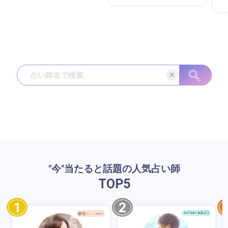
"今"当たると話題の人気占い師
TOP
5
1
2