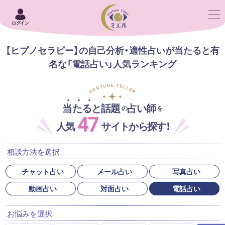
ログイン
【ヒプノセラピー】の自己分析・適性占いが当たると有
名な「電話占い」人気ランキング
当たると話題
占い師
の
を
47
人気
サイトから探す！
相談方法を選択
チャット占い
メール占い
写真占い
動画占い
対面占い
電話占い
お悩みを選択