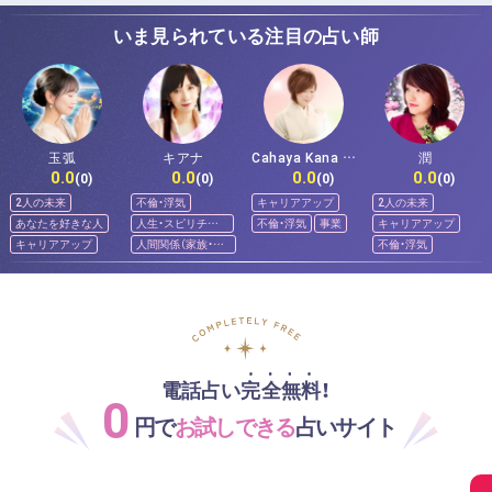
いま見られている注目の占い師
玉弧
キアナ
Cahaya Kana チ
潤
0.0
0.0
0.0
0.0
ャハヤ カナ
(0)
(0)
(0)
(0)
2人の未来
不倫・浮気
キャリアアップ
2人の未来
あなたを好きな人
人生・スピリチュ
不倫・浮気
事業
キャリアアップ
アル
キャリアアップ
人間関係（家族・友
不倫・浮気
人）
電話占い完全無料！
0
円で
お試しできる
占いサイト