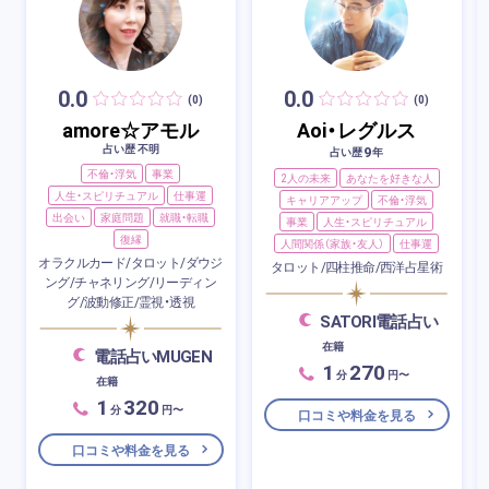
0.0
0.0
(0)
(0)
amore☆アモル
Aoi・レグルス
占い歴 不明
9
占い歴
年
不倫・浮気
事業
2人の未来
あなたを好きな人
人生・スピリチュアル
仕事運
キャリアアップ
不倫・浮気
出会い
家庭問題
就職・転職
事業
人生・スピリチュアル
復縁
人間関係（家族・友人）
仕事運
オラクルカード/タロット/ダウジ
タロット/四柱推命/西洋占星術
ング/チャネリング/リーディン
グ/波動修正/霊視・透視
SATORI電話占い
在籍
電話占いMUGEN
1
270
分
円〜
在籍
1
320
分
円〜
口コミや料金を見る
口コミや料金を見る