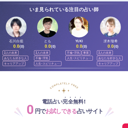
いま見られている注目の占い師
石川白藍
とも
YUKI
冴木瑠希
0.0
0.0
0.0
0.0
(0)
(0)
(0)
(0)
2人の未来
2人の未来
不倫・浮気
事業
2人の未来
あなたを好きな人
不倫・浮気
人生・スピリチュア
あなたを好きな人
ル
キャリアアップ
人生・スピリチュア
キャリアアップ
ル
電話占い完全無料！
0
円で
お試しできる
占いサイト