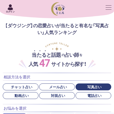
ログイン
【ダウジング】の恋愛占いが当たると有名な「写真占
い」人気ランキング
当たると話題
占い師
の
を
47
人気
サイトから探す！
相談方法を選択
チャット占い
メール占い
写真占い
動画占い
対面占い
電話占い
お悩みを選択