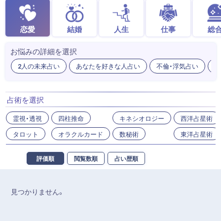
恋愛
結婚
人生
仕事
総
お悩みの詳細を選択
2人の未来占い
あなたを好きな人占い
不倫・浮気占い
出
占術を選択
霊視・透視
四柱推命
キネシオロジー
西洋占星術
タロット
オラクルカード
数秘術
東洋占星術
評価順
閲覧数順
占い歴順
見つかりません。