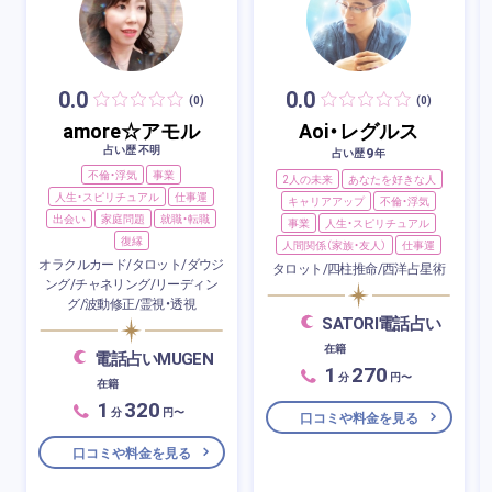
0.0
0.0
(0)
(0)
amore☆アモル
Aoi・レグルス
占い歴 不明
9
占い歴
年
不倫・浮気
事業
2人の未来
あなたを好きな人
人生・スピリチュアル
仕事運
キャリアアップ
不倫・浮気
出会い
家庭問題
就職・転職
事業
人生・スピリチュアル
復縁
人間関係（家族・友人）
仕事運
オラクルカード/タロット/ダウジ
タロット/四柱推命/西洋占星術
ング/チャネリング/リーディン
グ/波動修正/霊視・透視
SATORI電話占い
在籍
電話占いMUGEN
1
270
分
円〜
在籍
1
320
分
円〜
口コミや料金を見る
口コミや料金を見る