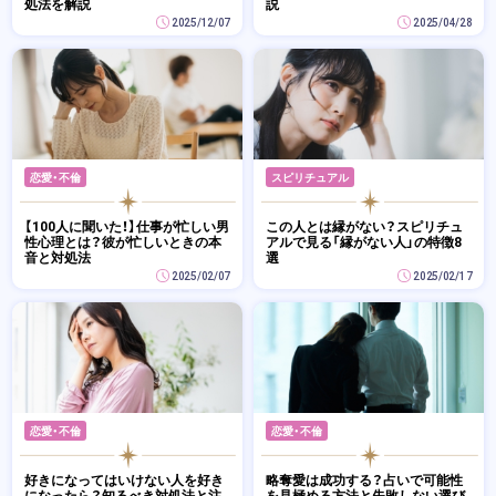
処法を解説
説
2025/12/07
2025/04/28
恋愛・不倫
スピリチュアル
【100人に聞いた！】仕事が忙しい男
この人とは縁がない？スピリチュ
性心理とは？彼が忙しいときの本
アルで見る「縁がない人」の特徴8
音と対処法
選
2025/02/07
2025/02/17
恋愛・不倫
恋愛・不倫
好きになってはいけない人を好き
略奪愛は成功する？占いで可能性
になったら？知るべき対処法と注
を見極める方法と失敗しない選び