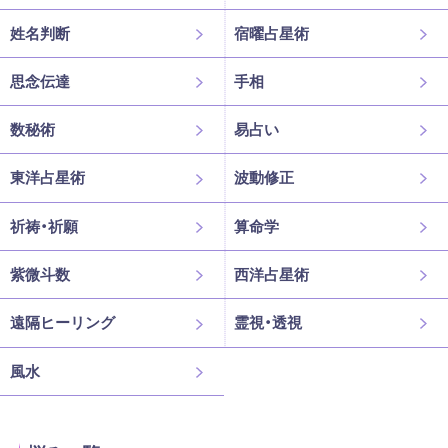
姓名判断
宿曜占星術
思念伝達
手相
数秘術
易占い
東洋占星術
波動修正
祈祷・祈願
算命学
紫微斗数
西洋占星術
遠隔ヒーリング
霊視・透視
風水