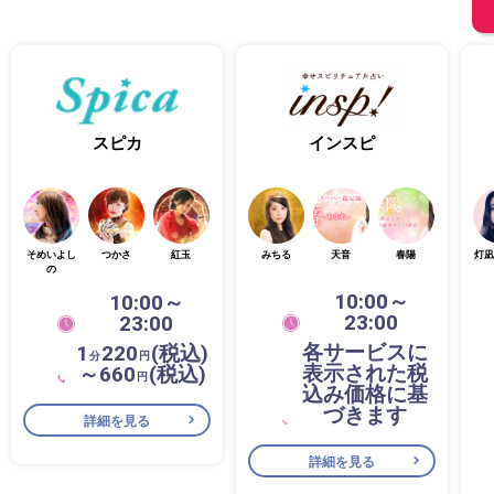
スピカ
インスピ
そめいよし
つかさ
紅玉
みちる
天音
春陽
灯凪
の
10:00～
10:00～
23:00
23:00
各サービスに
1
220
(税込)
分
円
表示された税
～660
(税込)
円
込み価格に基
づきます
詳細を見る
詳細を見る