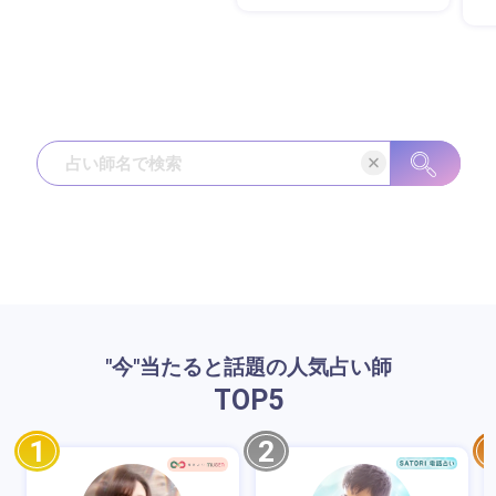
"今"当たると話題の人気占い師
TOP
5
1
2