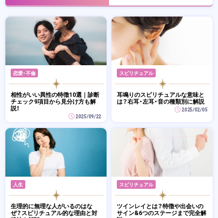
恋愛・不倫
スピリチュアル
相性がいい異性の特徴10選｜診断
耳鳴りのスピリチュアルな意味と
チェック9項目から見分け方も解
は？右耳・左耳・音の種類別に解説
説！
2025/02/05
2025/09/22
人生
スピリチュアル
生理的に無理な人がいるのはな
ツインレイとは？特徴や出会いの
ぜ？スピリチュアル的な理由と対
サイン&6つのステージまで完全解