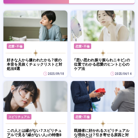
恋愛・不倫
恋愛・不倫
好きな人から嫌われたかも？彼の
「思い思われ振り振られニキビ」の
本音を見抜くチェックリストと対
位置でわかる恋愛のヒントと心の
処法8選
ケア法
2025/09/18
2025/04/14
スピリチュアル
恋愛・不倫
この人とは縁がない？スピリチュ
既婚者に好かれるスピリチュアル
アルで見る「縁がない人」の特徴8
な理由とは？引き寄せる原因と対