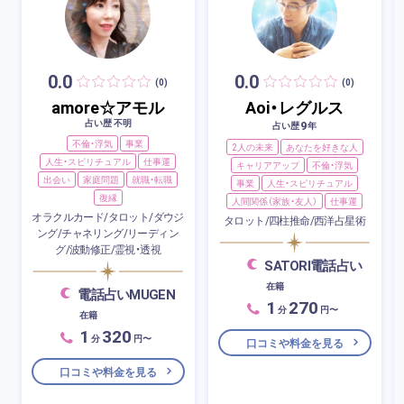
0.0
0.0
(0)
(0)
amore☆アモル
Aoi・レグルス
占い歴 不明
9
占い歴
年
不倫・浮気
事業
2人の未来
あなたを好きな人
人生・スピリチュアル
仕事運
キャリアアップ
不倫・浮気
出会い
家庭問題
就職・転職
事業
人生・スピリチュアル
復縁
人間関係（家族・友人）
仕事運
オラクルカード/タロット/ダウジ
タロット/四柱推命/西洋占星術
ング/チャネリング/リーディン
グ/波動修正/霊視・透視
SATORI電話占い
在籍
電話占いMUGEN
1
270
分
円〜
在籍
1
320
分
円〜
口コミや料金を見る
口コミや料金を見る