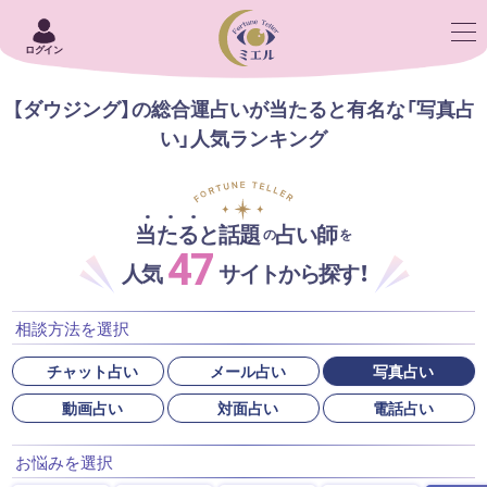
ログイン
【ダウジング】の総合運占いが当たると有名な「写真占
い」人気ランキング
当たると話題
占い師
の
を
47
人気
サイトから探す！
相談方法を選択
チャット占い
メール占い
写真占い
動画占い
対面占い
電話占い
お悩みを選択