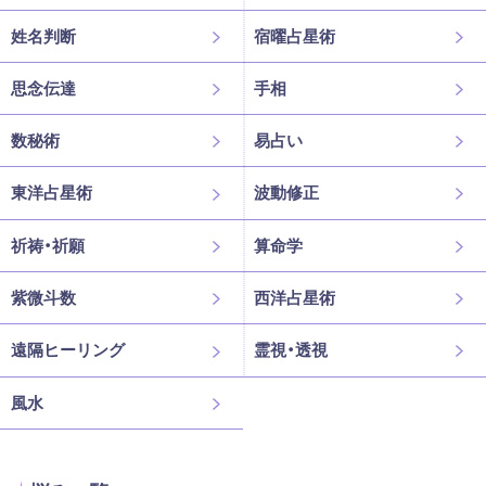
姓名判断
宿曜占星術
思念伝達
手相
数秘術
易占い
東洋占星術
波動修正
祈祷・祈願
算命学
紫微斗数
西洋占星術
遠隔ヒーリング
霊視・透視
風水