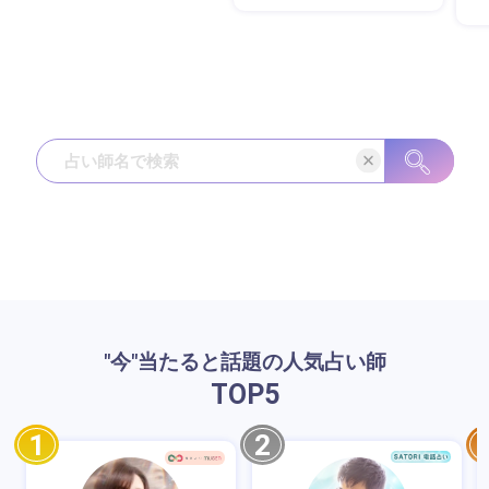
"今"当たると話題の人気占い師
TOP
5
1
2