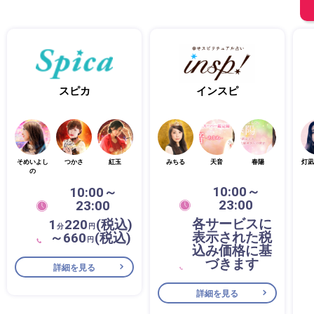
スピカ
インスピ
そめいよし
つかさ
紅玉
みちる
天音
春陽
灯凪
の
10:00～
10:00～
23:00
23:00
各サービスに
1
220
(税込)
分
円
表示された税
～660
(税込)
円
込み価格に基
づきます
詳細を見る
詳細を見る