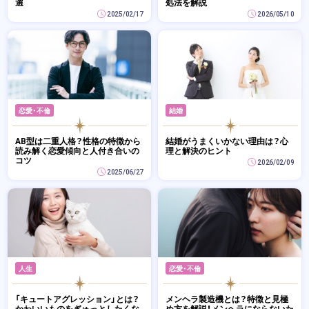
選
処法を解説
2025/02/17
2026/05/10
恋愛・不倫
結婚
AB型は二重人格？性格の特徴から
結婚がうまくいかない理由は？心
読み解く恋愛傾向と人付き合いの
理と解決のヒント
コツ
2026/02/09
2025/06/27
人生
恋愛・不倫
「キュートアグレッション」とは？
メンヘラ製造機とは？特徴と見極
かわいいものをぎゅっとしたくな
め方を解説！メンヘラにならないた