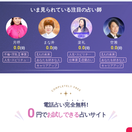
いま見られている注目の占い師
月呼
まな井
楽礼
空雅
0.0
0.0
0.0
0.0
(0)
(0)
(0)
(0)
不倫・浮気
事業
2人の未来
人生・スピリチュ
2人の未来
アル
人生・スピリチュア
あなたを好きな人
仕事運
恋愛占い
あなたを好きな人
ル
キャリアアップ
キャリアアップ
電話占い完全無料！
0
円で
お試しできる
占いサイト