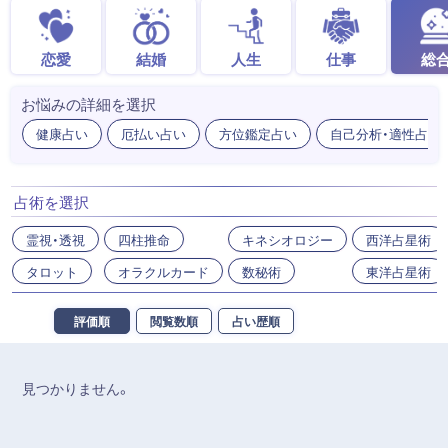
恋愛
結婚
人生
仕事
総
お悩みの詳細を選択
健康占い
厄払い占い
方位鑑定占い
自己分析・適性占い
占術を選択
霊視・透視
四柱推命
キネシオロジー
西洋占星術
タロット
オラクルカード
数秘術
東洋占星術
評価順
閲覧数順
占い歴順
見つかりません。