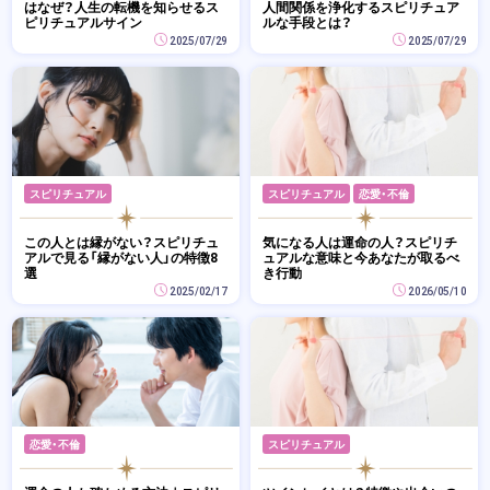
はなぜ？人生の転機を知らせるス
人間関係を浄化するスピリチュア
ピリチュアルサイン
ルな手段とは？
2025/07/29
2025/07/29
スピリチュアル
スピリチュアル
恋愛・不倫
この人とは縁がない？スピリチュ
気になる人は運命の人？スピリチ
アルで見る「縁がない人」の特徴8
ュアルな意味と今あなたが取るべ
選
き行動
2025/02/17
2026/05/10
恋愛・不倫
スピリチュアル