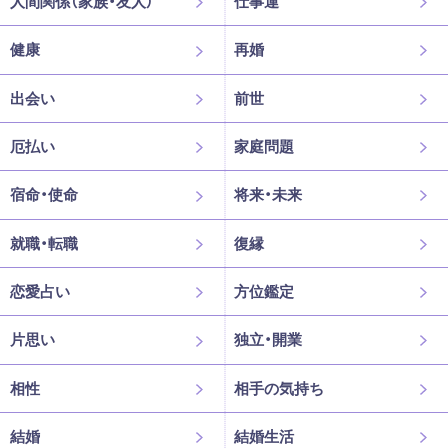
人間関係（家族・友人）
仕事運
健康
再婚
出会い
前世
厄払い
家庭問題
宿命・使命
将来・未来
就職・転職
復縁
恋愛占い
方位鑑定
片思い
独立・開業
相性
相手の気持ち
結婚
結婚生活