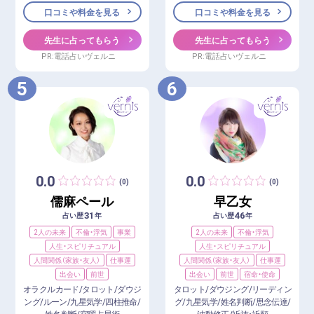
口コミや料金を見る
口コミや料金を見る
先生に占ってもらう
先生に占ってもらう
PR:電話占いヴェルニ
PR:電話占いヴェルニ
5
6
0.0
0.0
(0)
(0)
儒麻ペール
早乙女
31
46
占い歴
年
占い歴
年
2人の未来
不倫・浮気
事業
2人の未来
不倫・浮気
人生・スピリチュアル
人生・スピリチュアル
人間関係（家族・友人）
仕事運
人間関係（家族・友人）
仕事運
出会い
前世
出会い
前世
宿命・使命
オラクルカード/タロット/ダウジ
タロット/ダウジング/リーディン
ング/ルーン/九星気学/四柱推命/
グ/九星気学/姓名判断/思念伝達/
姓名判断/宿曜占星術
波動修正/祈祷・祈願