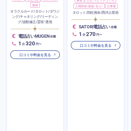
事業
人生・スピリチュアル
復縁
人間関係（家族・友人）
仕事運
オラクルカード/タロット/ダウジ
タロット/四柱推命/西洋占星術
ング/チャネリング/リーディン
グ/波動修正/霊視・透視
SATORI電話占い
在籍
1
270
分
円〜
電話占いMUGEN
在籍
1
320
分
円〜
口コミや料金を見る
口コミや料金を見る