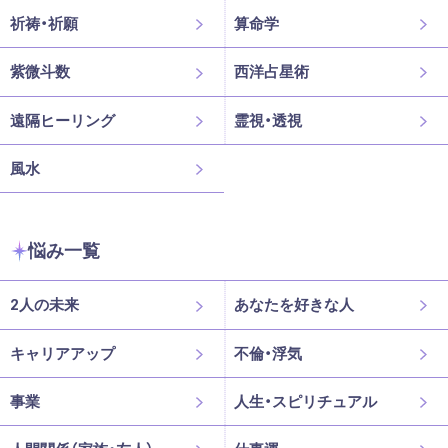
祈祷・祈願
算命学
紫微斗数
西洋占星術
遠隔ヒーリング
霊視・透視
風水
悩み一覧
2人の未来
あなたを好きな人
キャリアアップ
不倫・浮気
事業
人生・スピリチュアル