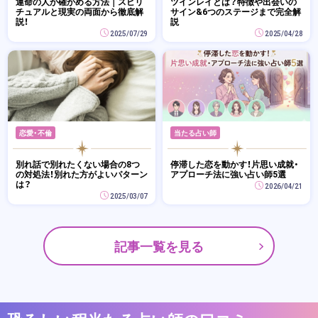
運命の人か確かめる方法｜スピリ
ツインレイとは？特徴や出会いの
チュアルと現実の両面から徹底解
サイン&6つのステージまで完全解
説！
説
2025/07/29
2025/04/28
恋愛・不倫
当たる占い師
別れ話で別れたくない場合の8つ
停滞した恋を動かす！片思い成就・
の対処法！別れた方がよいパターン
アプローチ法に強い占い師5選
は？
2026/04/21
2025/03/07
記事一覧を見る