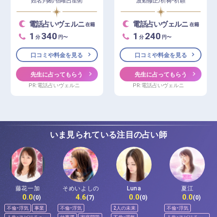
電話占いヴェルニ
電話占いヴェルニ
在籍
在籍
1
340
1
240
分
円〜
分
円〜
口コミや料金を見る
口コミや料金を見る
先生に占ってもらう
先生に占ってもらう
PR:電話占いヴェルニ
PR:電話占いヴェルニ
いま見られている注目の占い師
藤花一加
そめいよしの
Luna
夏江
0.0
4.6
0.0
0.0
(0)
(7)
(0)
(0)
不倫・浮気
事業
不倫・浮気
2人の未来
不倫・浮気
人生・スピリチュア
仕事運
家庭問題
不倫・浮気
人生・スピリチュ