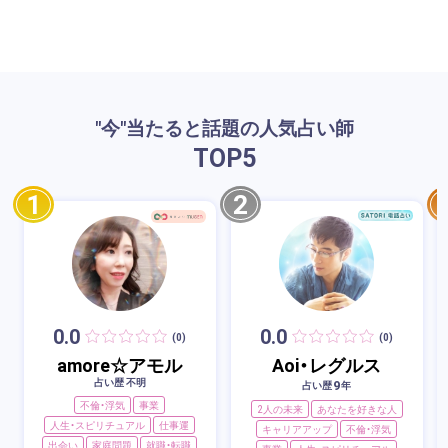
"今"当たると話題の人気占い師
TOP
5
1
2
0.0
0.0
(0)
(0)
amore☆アモル
Aoi・レグルス
占い歴 不明
9
占い歴
年
不倫・浮気
事業
2人の未来
あなたを好きな人
人生・スピリチュアル
仕事運
キャリアアップ
不倫・浮気
出会い
家庭問題
就職・転職