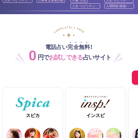
ル
アル
人生・スピリチュア
人間関係（家族・友
ル
人）
電話占い完全無料！
0
円で
お試しできる
占いサイト
スピカ
インスピ