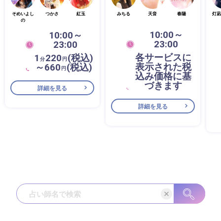
そめいよし
つかさ
紅玉
みちる
天音
春陽
灯凪
の
10:00～
10:00～
23:00
23:00
各サービスに
1
220
(税込)
分
円
表示された税
～660
(税込)
円
込み価格に基
づきます
詳細を見る
詳細を見る