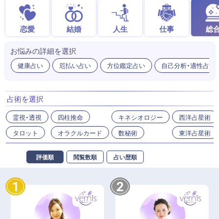
恋愛
結婚
人生
仕事
総
お悩みの詳細を選択
健康占い
厄払い占い
方位鑑定占い
自己分析・適性占い
占術を選択
霊視・透視
四柱推命
キネシオロジー
西洋占星術
タロット
オラクルカード
数秘術
東洋占星術
評価順
閲覧数順
占い歴順
1
2