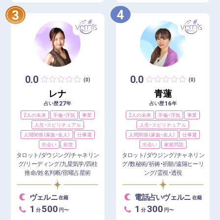
4
3
0.0
0.0
(0)
(0)
レナ
青蓮
27
16
占い歴
年
占い歴
年
2人の未来
不倫・浮気
事業
2人の未来
不倫・浮気
事業
人生・スピリチュアル
人生・スピリチュアル
人間関係（家族・友人）
仕事運
人間関係（家族・友人）
仕事運
出会い
前世
出会い
家庭問題
タロット/ダウジング/チャネリン
タロット/ダウジング/チャネリン
グ/リーディング/九星気学/四柱
グ/数秘術/祈祷・祈願/遠隔ヒーリ
推命/姓名判断/宿曜占星術
ング/霊視・透視
ヴェルニ
電話占いヴェルニ
在籍
在籍
1
500
1
300
分
円〜
分
円〜