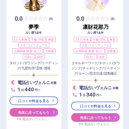
0.0
0.0
(0)
(0)
夢季
凛財花那乃
14
14
占い歴
年
占い歴
年
2人の未来
不倫・浮気
事業
2人の未来
不倫・浮気
事業
人生・スピリチュアル
人生・スピリチュアル
人間関係（家族・友人）
仕事運
人間関係（家族・友人）
仕事運
出会い
前世
出会い
前世
タロット/ダウジング/リーディン
エネルギーワーク/タロット/ダウ
グ/九星気学/霊視・透視
ジング/チャネリング/リーディン
グ/ルーン/思念伝達/波動修正
電話占いヴェルニ
在籍
電話占いヴェルニ
1
440
在籍
分
円〜
1
340
分
円〜
口コミや料金を見る
口コミや料金を見る
先生に占ってもらう
先生に占ってもらう
PR:電話占いヴェルニ
PR:電話占いヴェルニ