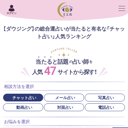
ログイン
【ダウジング】の総合運占いが当たると有名な「チャッ
ト占い」人気ランキング
当たると話題
占い師
の
を
47
人気
サイトから探す！
相談方法を選択
チャット占い
メール占い
写真占い
動画占い
対面占い
電話占い
お悩みを選択