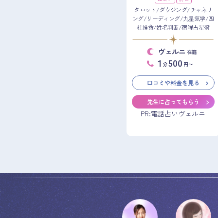
タロット/ダウジング/チャネリ
ング/リーディング/九星気学/四
柱推命/姓名判断/宿曜占星術
ヴェルニ
在籍
1
500
分
円〜
口コミや料金を見る
先生に占ってもらう
PR:電話占いヴェルニ