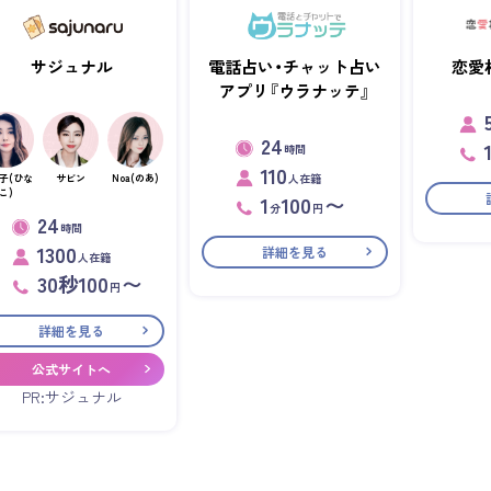
サジュナル
電話占い・チャット占い
恋愛
アプリ『ウラナッテ』
24
時間
110
人在籍
子(ひな
サビン
Noa(のあ)
こ)
1
100
〜
分
円
24
時間
1300
詳細を見る
人在籍
30秒100
〜
円
詳細を見る
公式サイトへ
PR:サジュナル