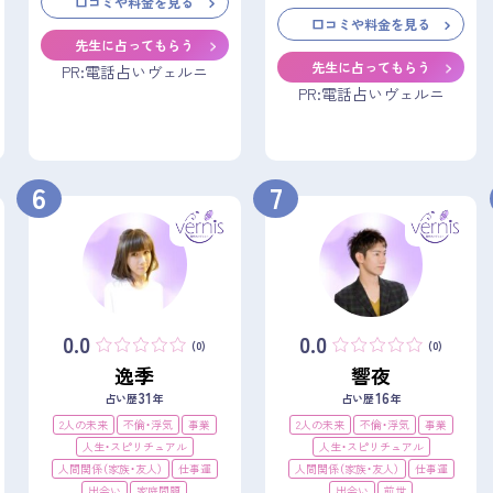
口コミや料金を見る
口コミや料金を見る
先生に占ってもらう
先生に占ってもらう
PR:電話占いヴェルニ
PR:電話占いヴェルニ
6
7
0.0
0.0
(0)
(0)
逸季
響夜
31
16
占い歴
年
占い歴
年
2人の未来
不倫・浮気
事業
2人の未来
不倫・浮気
事業
人生・スピリチュアル
人生・スピリチュアル
人間関係（家族・友人）
仕事運
人間関係（家族・友人）
仕事運
出会い
家庭問題
出会い
前世