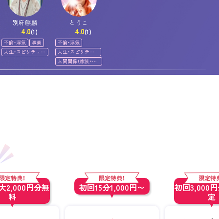
別府麒麟
とうこ
4.0
4.0
(1)
(1)
不倫・浮気
事業
不倫・浮気
人生・スピリチュア
人生・スピリチュ
ル
アル
人間関係（家族・友
人）
限定特典！
限定特典！
限定特
2,000円分無
初回15分1,000円〜
初回3,000
料
定