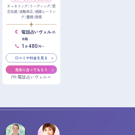
チャネリング/リーディング/思
念伝達/波動修正/遠隔ヒーリン
グ/霊視・透視
電話占いヴェルニ
在籍
1
480
分
円〜
口コミや料金を見る
先生に占ってもらう
PR:電話占いヴェルニ