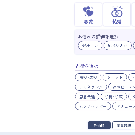
恋愛
結婚
お悩みの詳細を選択
健康占い
厄払い占い
占術を選択
霊視・透視
タロット
チャネリング
遠隔ヒーリ
思念伝達
祈祷・祈願
ヒプノセラピー
アチュー
評価順
閲覧数順