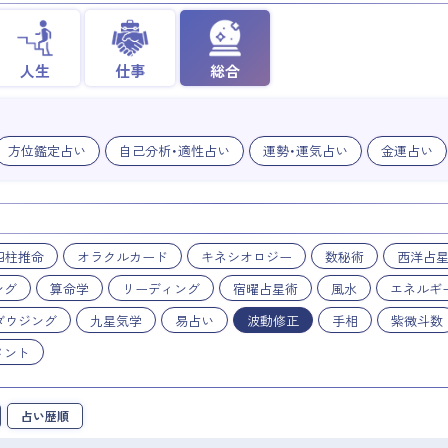
人生
仕事
総合
方位鑑定占い
自己分析・適性占い
運勢・運気占い
金運占い
四柱推命
オラクルカード
キネシオロジー
数秘術
西洋占
ング
算命学
リーディング
宿曜占星術
風水
エネルギ
ダウジング
九星気学
易占い
波動修正
手相
紫微斗数
メント
占い歴順