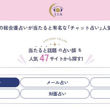
】の総合運占いが当たると有名な「チャット占い」人
当たると話題
占い師
の
を
47
人気
サイトから探す！
い
メール占い
対面占い