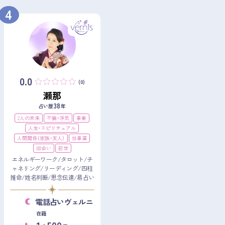
4
0.0
(0)
瀬那
38
占い歴
年
2人の未来
不倫・浮気
事業
人生・スピリチュアル
人間関係（家族・友人）
仕事運
出会い
前世
エネルギーワーク/タロット/チ
ャネリング/リーディング/四柱
推命/姓名判断/思念伝達/易占い
電話占いヴェルニ
在籍
1
500