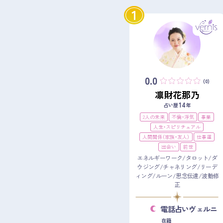
1
0.0
(0)
凛財花那乃
14
占い歴
年
2人の未来
不倫・浮気
事業
人生・スピリチュアル
人間関係（家族・友人）
仕事運
出会い
前世
エネルギーワーク/タロット/ダ
ウジング/チャネリング/リーデ
ィング/ルーン/思念伝達/波動修
正
電話占いヴェルニ
在籍