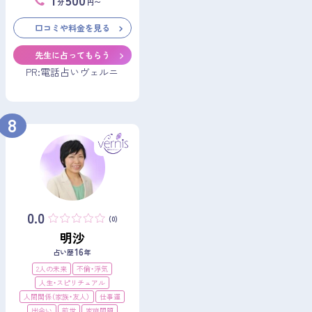
分
円〜
口コミや料金を見る
先生に占ってもらう
PR:電話占いヴェルニ
8
0.0
(0)
明沙
16
占い歴
年
2人の未来
不倫・浮気
人生・スピリチュアル
人間関係（家族・友人）
仕事運
出会い
前世
家庭問題