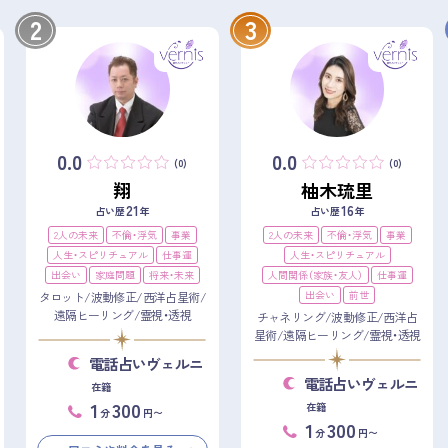
2
3
0.0
0.0
(0)
(0)
翔
柚木琉里
21
16
占い歴
年
占い歴
年
2人の未来
不倫・浮気
事業
2人の未来
不倫・浮気
事業
人生・スピリチュアル
仕事運
人生・スピリチュアル
出会い
家庭問題
将来・未来
人間関係（家族・友人）
仕事運
出会い
前世
タロット/波動修正/西洋占星術/
遠隔ヒーリング/霊視・透視
チャネリング/波動修正/西洋占
星術/遠隔ヒーリング/霊視・透視
電話占いヴェルニ
電話占いヴェルニ
在籍
1
300
在籍
分
円〜
1
300
分
円〜