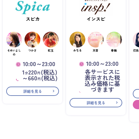
スピカ
インスピ
そめいよし
つかさ
紅玉
みちる
天音
春陽
灯凪
の
10:00～23:00
10:00～23:00
各サービスに
1
220
(税込)
分
円
表示された税
～660
(税込)
円
込み価格に基
づきます
詳細を見る
詳細を見る