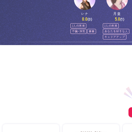
レナ
月皇
0.0
5.0
(0)
(1)
2人の未来
2人の未来
不倫・浮気
事業
あなたを好きな人
キャリアアップ