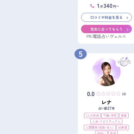
1
340
分
円〜
口コミや料金を見る
先生に占ってもらう
PR:電話占いヴェルニ
5
0.0
(0)
レナ
27
占い歴
年
2人の未来
不倫・浮気
事業
人生・スピリチュアル
人間関係（家族・友人）
仕事運
出会い
前世