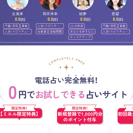
志美津
岡井浄幸
結夢
慈留
0.0
0.0
0.0
0.0
(0)
(0)
(0)
(0)
不倫・浮気
事業
人生・スピリチュ
2人の未来
不倫・浮気
事業
アル
人生・スピリチュア
仕事運
家庭問題
あなたを好きな人
人生・スピリチュア
ル
ル
キャリアアップ
電話占い完全無料！
0
円で
お試しできる
占いサイト
限定特典！
限定特典！
【ミエル限定特典】
新規登録で1,000円分
初回最大
のポイント付与