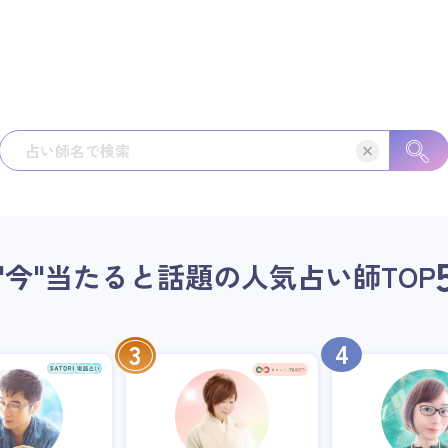
"今"当たると話題の人気占い師
TOP
4
3