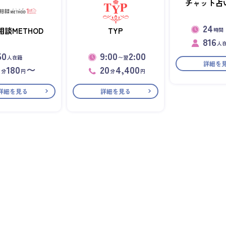
チャット占い
24
相談METHOD
TYP
時間
816
人
50
9:00
2:00
人在籍
〜翌
詳細を
1
180
〜
20
4,400
分
円
分
円
詳細を見る
詳細を見る