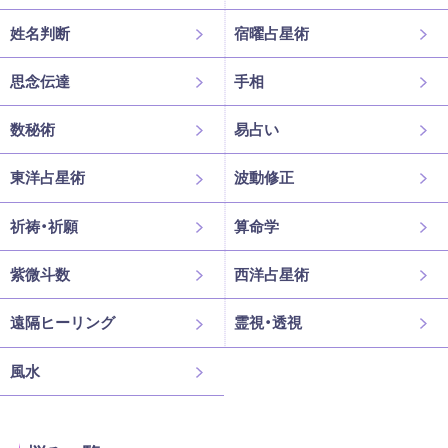
姓名判断
宿曜占星術
思念伝達
手相
数秘術
易占い
東洋占星術
波動修正
祈祷・祈願
算命学
紫微斗数
西洋占星術
遠隔ヒーリング
霊視・透視
風水