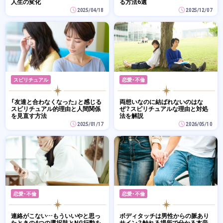
人生の変化
る方法6選
2025/04/18
2025/12/07
スピリチュアル
恋愛・不倫
「友達と合わなくなった」と感じる
両想いなのに結ばれないのはな
スピリチュアル的理由と人間関係
ぜ？スピリチュアルな理由と対処
を見直す方法
法を解説
2025/01/17
2026/05/10
恋愛・不倫
恋愛・不倫
連絡がこない…もういいやと思っ
ボディタッチは男性からの脈あり
たときの4つの選択肢とNG行動を
サイン？触れる場所で分かる本音