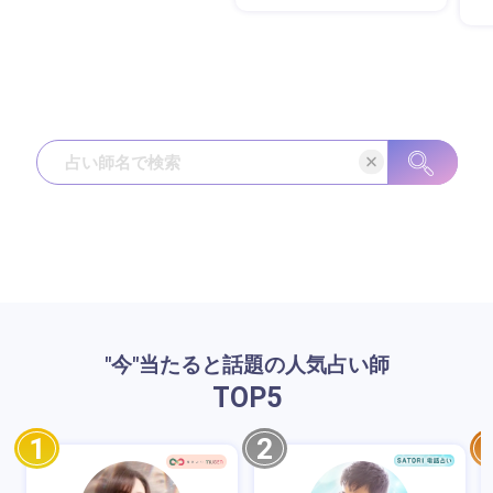
"今"当たると話題の人気占い師
TOP
5
1
2