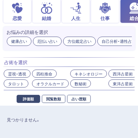
恋愛
結婚
人生
仕事
総
お悩みの詳細を選択
健康占い
厄払い占い
方位鑑定占い
自己分析・適性占い
占術を選択
霊視・透視
四柱推命
キネシオロジー
西洋占星術
タロット
オラクルカード
数秘術
東洋占星術
評価順
閲覧数順
占い歴順
見つかりません。