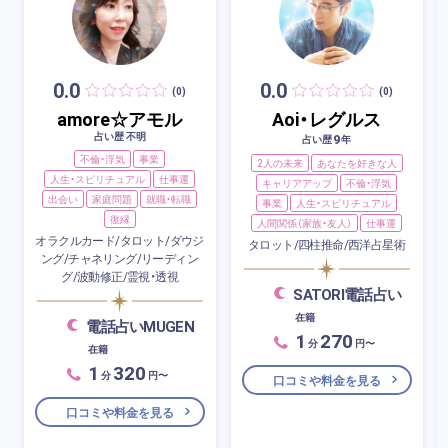
0.0
0.0
(0)
(0)
amore☆アモル
Aoi・レグルス
占い歴 不明
9
占い歴
年
不倫・浮気
事業
2人の未来
あなたを好きな人
人生・スピリチュアル
仕事運
キャリアアップ
不倫・浮気
出会い
家庭問題
就職・転職
事業
人生・スピリチュアル
復縁
人間関係（家族・友人）
仕事運
オラクルカード/タロット/ダウジ
タロット/四柱推命/西洋占星術
ング/チャネリング/リーディン
グ/波動修正/霊視・透視
SATORI電話占い
在籍
電話占いMUGEN
1
270
分
円〜
在籍
1
320
分
円〜
口コミや料金を見る
口コミや料金を見る