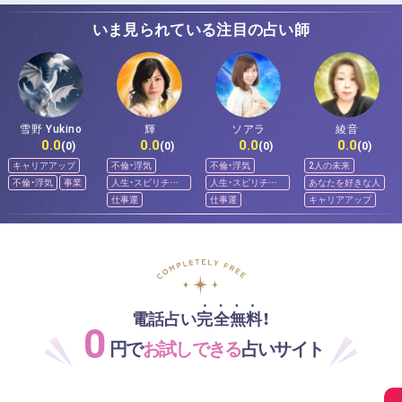
いま見られている注目の占い師
雪野 Yukino
輝
ソアラ
綾音
0.0
0.0
0.0
0.0
(0)
(0)
(0)
(0)
キャリアアップ
不倫・浮気
不倫・浮気
2人の未来
不倫・浮気
事業
人生・スピリチュ
人生・スピリチュ
あなたを好きな人
アル
アル
仕事運
仕事運
キャリアアップ
電話占い完全無料！
0
円で
お試しできる
占いサイト