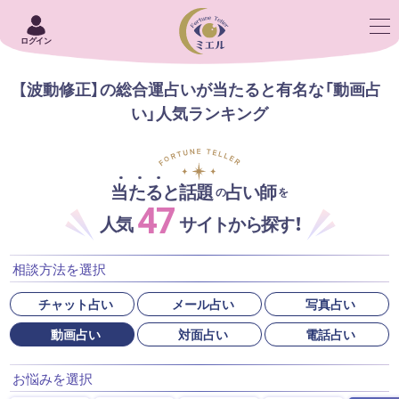
ログイン
【波動修正】の総合運占いが当たると有名な「動画占
い」人気ランキング
当たると話題
占い師
の
を
47
人気
サイトから探す！
相談方法を選択
チャット占い
メール占い
写真占い
動画占い
対面占い
電話占い
お悩みを選択