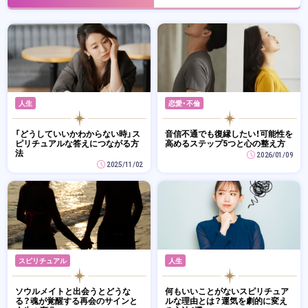
人生
恋愛・不倫
「どうしていいかわからない時」ス
音信不通でも復縁したい！可能性を
ピリチュアルな答えにつながる方
高めるステップ5つと心の整え方
法
2026/01/09
2025/11/02
スピリチュアル
人生
ソウルメイトと出会うとどうな
何もいいことがないスピリチュア
る？魂が覚醒する再会のサインと
ルな理由とは？運気を劇的に変え