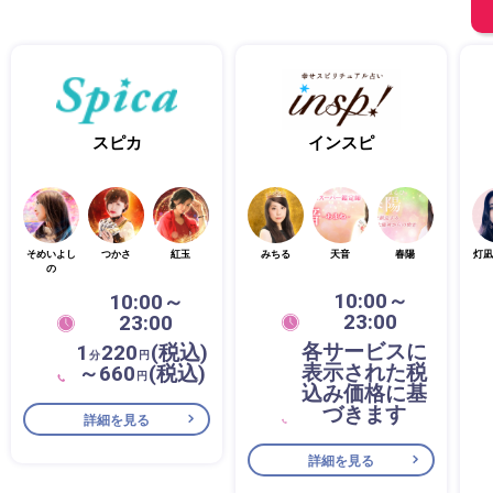
スピカ
インスピ
そめいよし
つかさ
紅玉
みちる
天音
春陽
灯凪
の
10:00～
10:00～
23:00
23:00
各サービスに
1
220
(税込)
分
円
表示された税
～660
(税込)
円
込み価格に基
づきます
詳細を見る
詳細を見る