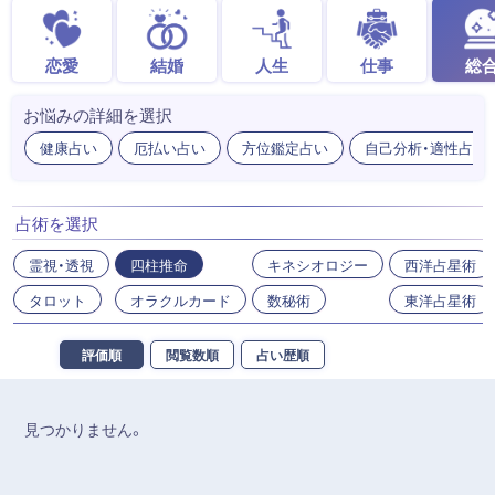
恋愛
結婚
人生
仕事
総
お悩みの詳細を選択
健康占い
厄払い占い
方位鑑定占い
自己分析・適性占い
占術を選択
霊視・透視
四柱推命
キネシオロジー
西洋占星術
タロット
オラクルカード
数秘術
東洋占星術
評価順
閲覧数順
占い歴順
見つかりません。