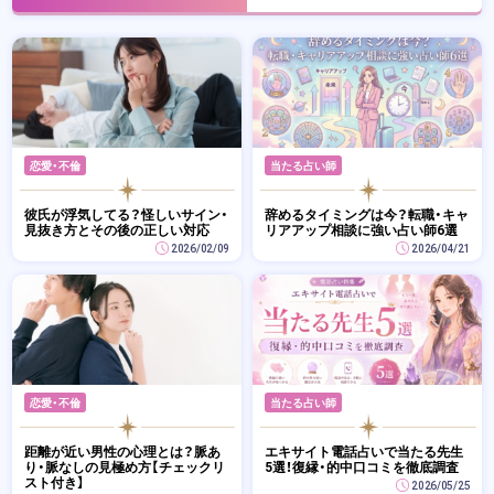
恋愛・不倫
当たる占い師
彼氏が浮気してる？怪しいサイン・
辞めるタイミングは今？転職・キャ
見抜き方とその後の正しい対応
リアアップ相談に強い占い師6選
2026/02/09
2026/04/21
恋愛・不倫
当たる占い師
距離が近い男性の心理とは？脈あ
エキサイト電話占いで当たる先生
り・脈なしの見極め方【チェックリ
5選！復縁・的中口コミを徹底調査
スト付き】
2026/05/25