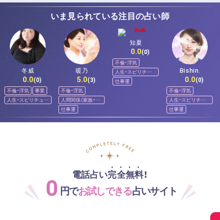
いま見られている注目の占い師
知夏
0.0
(0)
不倫・浮気
冬威
暖乃
Bishin.
人生・スピリチュ
0.0
5.0
0.0
アル
(0)
(3)
(0)
仕事運
不倫・浮気
事業
不倫・浮気
不倫・浮気
人生・スピリチュア
人間関係（家族・友
人生・スピリチュ
ル
人）
アル
仕事運
仕事運
電話占い完全無料！
0
円で
お試しできる
占いサイト