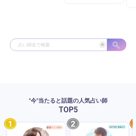
"今"当たると話題の人気占い師
TOP
5
1
2