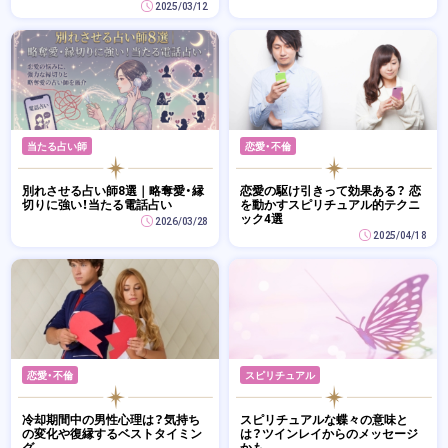
2025/03/12
当たる占い師
恋愛・不倫
別れさせる占い師8選｜略奪愛・縁
恋愛の駆け引きって効果ある？ 恋
切りに強い！当たる電話占い
を動かすスピリチュアル的テクニ
ック4選
2026/03/28
2025/04/18
恋愛・不倫
スピリチュアル
冷却期間中の男性心理は？気持ち
スピリチュアルな蝶々の意味と
の変化や復縁するベストタイミン
は？ツインレイからのメッセージ
グ
かも