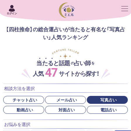
ログイン
【四柱推命】の総合運占いが当たると有名な「写真占
い」人気ランキング
当たると話題
占い師
の
を
47
人気
サイトから探す！
相談方法を選択
チャット占い
メール占い
写真占い
動画占い
対面占い
電話占い
お悩みを選択