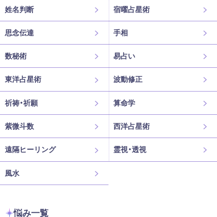
姓名判断
宿曜占星術
思念伝達
手相
数秘術
易占い
東洋占星術
波動修正
祈祷・祈願
算命学
紫微斗数
西洋占星術
遠隔ヒーリング
霊視・透視
風水
悩み一覧