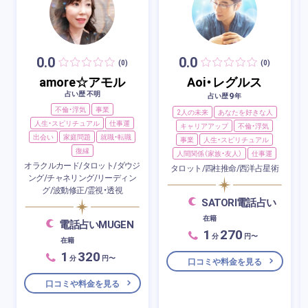
0.0
0.0
(0)
(0)
amore☆アモル
Aoi・レグルス
占い歴 不明
9
占い歴
年
不倫・浮気
事業
2人の未来
あなたを好きな人
人生・スピリチュアル
仕事運
キャリアアップ
不倫・浮気
出会い
家庭問題
就職・転職
事業
人生・スピリチュアル
復縁
人間関係（家族・友人）
仕事運
オラクルカード/タロット/ダウジ
タロット/四柱推命/西洋占星術
ング/チャネリング/リーディン
グ/波動修正/霊視・透視
SATORI電話占い
在籍
電話占いMUGEN
1
270
分
円〜
在籍
1
320
分
円〜
口コミや料金を見る
口コミや料金を見る