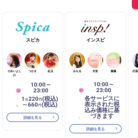
スピカ
インスピ
そめいよし
つかさ
紅玉
みちる
天音
春陽
灯凪
の
10:00～
10:00～
23:00
23:00
各サービスに
1
220
(税込)
分
円
表示された税
～660
(税込)
円
込み価格に基
づきます
詳細を見る
詳細を見る