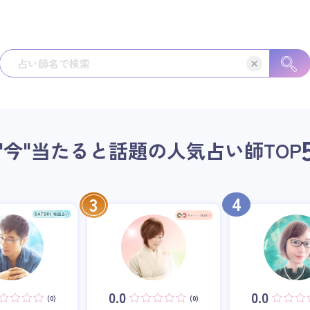
"今"当たると話題の人気占い師
TOP
4
3
0.0
0.0
(0)
(0)