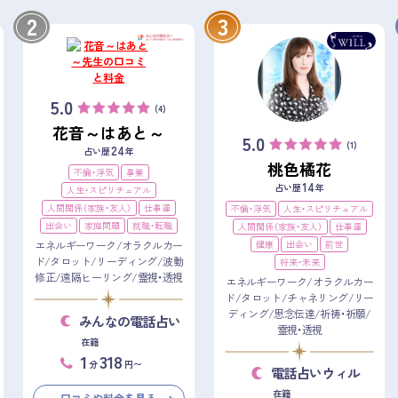
2
3
5.0
(4)
花音～はあと～
5.0
(1)
24
占い歴
年
桃色橘花
不倫・浮気
事業
14
占い歴
年
人生・スピリチュアル
人間関係（家族・友人）
仕事運
不倫・浮気
人生・スピリチュアル
出会い
家庭問題
就職・転職
人間関係（家族・友人）
仕事運
健康
出会い
前世
エネルギーワーク/オラクルカー
ド/タロット/リーディング/波動
将来・未来
修正/遠隔ヒーリング/霊視・透視
エネルギーワーク/オラクルカー
ド/タロット/チャネリング/リー
ディング/思念伝達/祈祷・祈願/
みんなの電話占い
霊視・透視
在籍
1
318
分
円〜
電話占いウィル
在籍
口コミや料金を見る