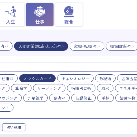
人生
仕事
総合
業占い
人間関係（家族・友人）占い
就職・転職占い
職場関係占い
四柱推命
オラクルカード
キネシオロジー
数秘術
西洋占
ング
算命学
リーディング
宿曜占星術
風水
エネルギ
ダウジング
九星気学
易占い
波動修正
手相
紫微斗数
メント
占い歴順