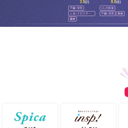
3.5
0.0
(2)
(0)
不倫・浮気
2人の未来
人生・スピリチュ
不倫・浮気
事業
アル
健康