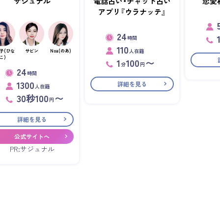
サジュナル
電話占い・チャット占い
恋愛
アプリ『ウラナッテ』
24
時間
110
人在籍
子(ひな
サビン
Noa(のあ)
こ)
1
100
〜
分
円
24
時間
1300
詳細を見る
人在籍
30秒100
〜
円
詳細を見る
公式サイトへ
PR:サジュナル