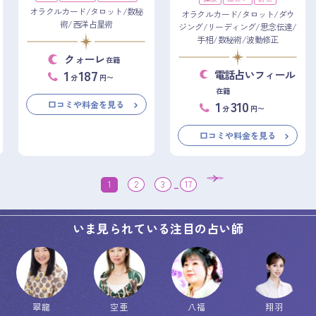
オラクルカード/タロット/数秘
オラクルカード/タロット/ダウ
術/西洋占星術
ジング/リーディング/思念伝達/
手相/数秘術/波動修正
クォーレ
在籍
1
187
電話占いフィール
分
円〜
在籍
1
310
口コミや料金を見る
分
円〜
口コミや料金を見る
1
2
3
...
17
いま見られている注目の占い師
翠龍
空亜
八福
翔羽