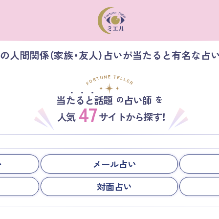
】の人間関係（家族・友人）占いが当たると有名な占
当たると話題
占い師
の
を
47
人気
サイトから探す！
い
メール占い
対面占い