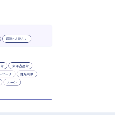
適職・才能占い
星術
東洋占星術
ーワーク
姓名判断
ルーン