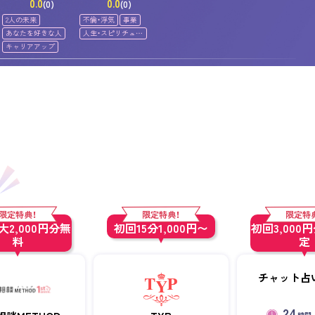
0.0
0.0
(0)
(0)
2人の未来
不倫・浮気
事業
あなたを好きな人
人生・スピリチュア
ル
キャリアアップ
限定特典！
限定特典！
限定特
2,000円分無
初回15分1,000円〜
初回3,000
料
定
チャット占い
24