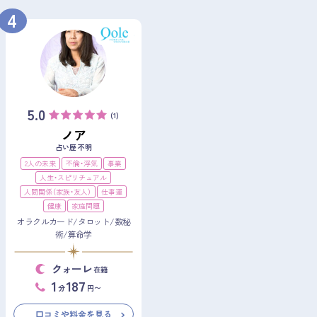
4
5.0
(1)
ノア
占い歴 不明
2人の未来
不倫・浮気
事業
人生・スピリチュアル
人間関係（家族・友人）
仕事運
健康
家庭問題
オラクルカード/タロット/数秘
術/算命学
クォーレ
在籍
1
187
分
円〜
口コミや料金を見る