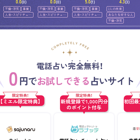
0.0
0.0
5.0
4.3
(0)
(0)
(1)
(3)
不倫・浮気
事業
不倫・浮気
事業
不倫・浮気
事業
2人の未来
人生・スピリチュア
人生・スピリチュア
人生・スピリチュア
あなたを好きな人
ル
ル
ル
不倫・浮気
電話占い完全無料！
0
円で
お試しできる
占いサイト
限定特典！
限定特典！
【ミエル限定特典】
新規登録で1,000円分
初回最大
のポイント付与