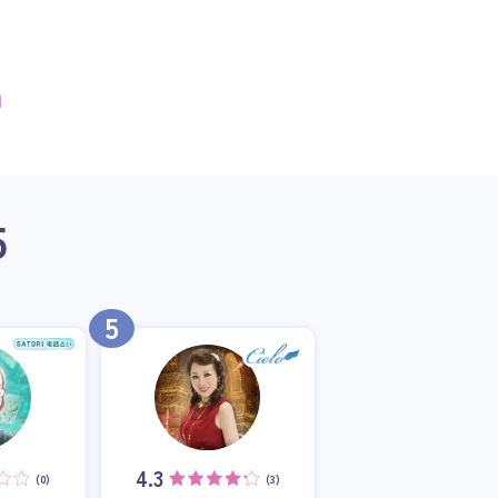
5
5
4.3
(0)
(3)