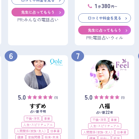
1
380
分
円〜
先生に占ってもらう
口コミや料金を見る
PR:みんなの電話占い
先生に占ってもらう
PR:電話占いウィル
6
7
5.0
5.0
(1)
(1)
すずめ
八福
占い歴 不明
22
占い歴
年
不倫・浮気
事業
不倫・浮気
事業
人生・スピリチュアル
人生・スピリチュアル
人間関係（家族・友人）
仕事運
人間関係（家族・友人）
仕事運
健康
家庭問題
将来・未来
健康
出会い
前世