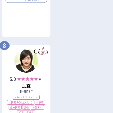
8
5.0
(8)
志真
17
占い歴
年
人生・スピリチュアル
人間関係（家族・友人）
仕事運
家庭問題
復縁
恋愛占い
相手の気持ち