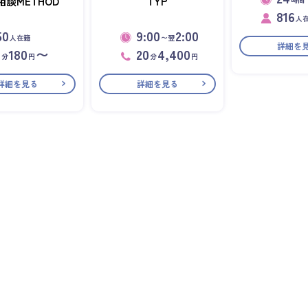
相談METHOD
TYP
時間
816
人
50
9:00
2:00
人在籍
〜翌
詳細を
1
180
〜
20
4,400
分
円
分
円
詳細を見る
詳細を見る