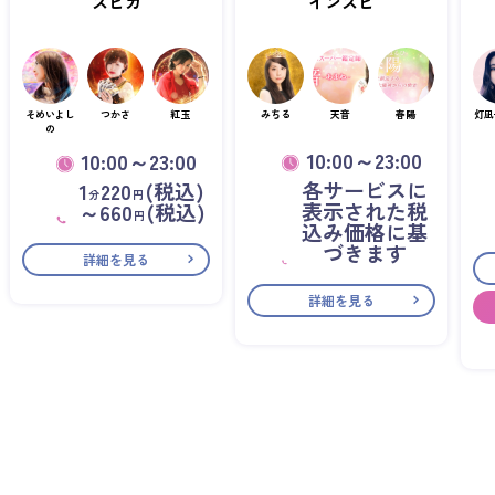
スピカ
インスピ
そめいよし
つかさ
紅玉
みちる
天音
春陽
灯凪
の
10:00～23:00
10:00～23:00
各サービスに
1
220
(税込)
分
円
表示された税
～660
(税込)
円
込み価格に基
づきます
詳細を見る
詳細を見る