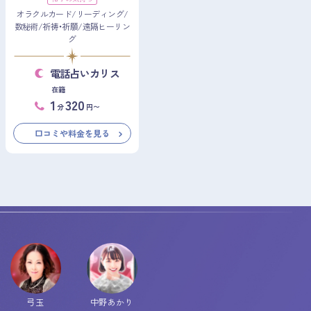
オラクルカード/リーディング/
数秘術/祈祷・祈願/遠隔ヒーリン
グ
電話占いカリス
在籍
1
320
分
円〜
口コミや料金を見る
弓玉
中野あかり