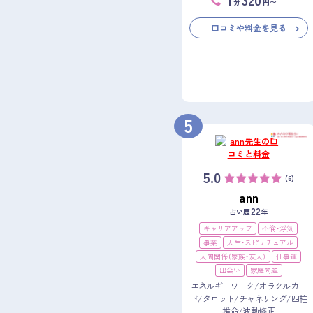
分
円〜
口コミや料金を見る
5
5.0
(6)
ann
22
占い歴
年
キャリアアップ
不倫・浮気
事業
人生・スピリチュアル
人間関係（家族・友人）
仕事運
出会い
家庭問題
エネルギーワーク/オラクルカー
ド/タロット/チャネリング/四柱
推命/波動修正