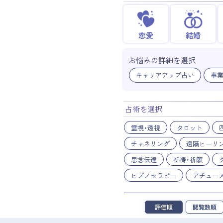
恋愛
結婚
お悩みの詳細を選択
キャリアアップ占い
事
占術を選択
霊視・透視
タロット
チャネリング
遠隔ヒーリ
思念伝達
祈祷・祈願
ヒプノセラピー
アチュー
評価順
閲覧数順