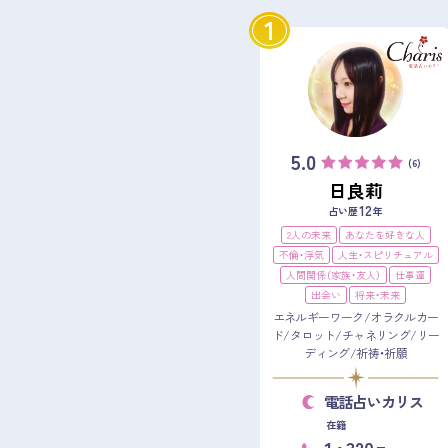
1
5.0
(6)
日良莉
12
占い歴
年
2人の未来
あなたを好きな人
不倫・浮気
人生・スピリチュアル
人間関係（家族・友人）
仕事運
出会い
将来・未来
エネルギーワーク/オラクルカー
ド/タロット/チャネリング/リー
ディング/祈祷・祈願
電話占いカリス
在籍
1
320