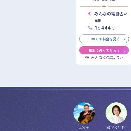
みんなの電話占い
在籍
1
444
分
円〜
口コミや料金を見る
先生に占ってもらう
PR:みんなの電話占い
流紫庵
姫澄めいむ