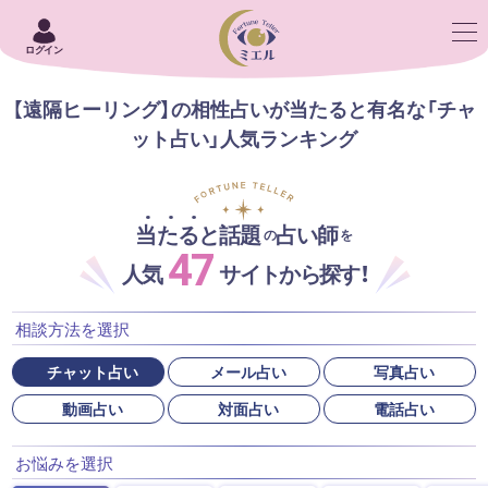
ログイン
【遠隔ヒーリング】の相性占いが当たると有名な「チャ
ット占い」人気ランキング
当たると話題
占い師
の
を
47
人気
サイトから探す！
相談方法を選択
チャット占い
メール占い
写真占い
動画占い
対面占い
電話占い
お悩みを選択