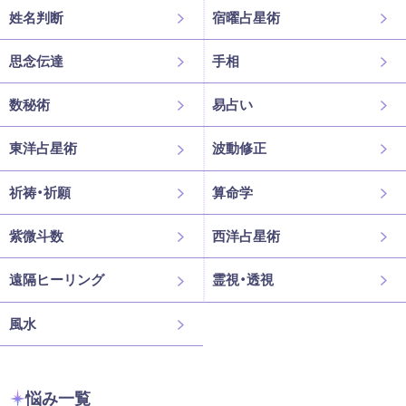
姓名判断
宿曜占星術
思念伝達
手相
数秘術
易占い
東洋占星術
波動修正
祈祷・祈願
算命学
紫微斗数
西洋占星術
遠隔ヒーリング
霊視・透視
風水
悩み一覧