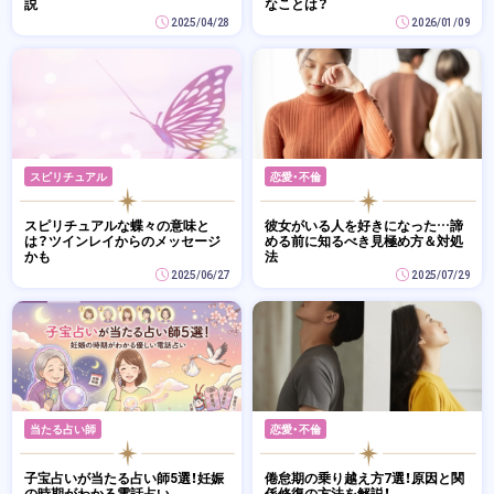
説
なことは？
2025/04/28
2026/01/09
スピリチュアル
恋愛・不倫
スピリチュアルな蝶々の意味と
彼女がいる人を好きになった…諦
は？ツインレイからのメッセージ
める前に知るべき見極め方＆対処
かも
法
2025/06/27
2025/07/29
当たる占い師
恋愛・不倫
子宝占いが当たる占い師5選！妊娠
倦怠期の乗り越え方7選！原因と関
の時期がわかる電話占い
係修復の方法を解説！