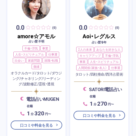
0.0
0.0
(0)
(0)
amore☆アモル
Aoi・レグルス
占い歴 不明
9
占い歴
年
不倫・浮気
事業
2人の未来
あなたを好きな人
人生・スピリチュアル
仕事運
キャリアアップ
不倫・浮気
出会い
家庭問題
就職・転職
事業
人生・スピリチュアル
復縁
人間関係（家族・友人）
仕事運
オラクルカード/タロット/ダウジ
タロット/四柱推命/西洋占星術
ング/チャネリング/リーディン
グ/波動修正/霊視・透視
SATORI電話占い
在籍
電話占いMUGEN
1
270
分
円〜
在籍
1
320
分
円〜
口コミや料金を見る
口コミや料金を見る