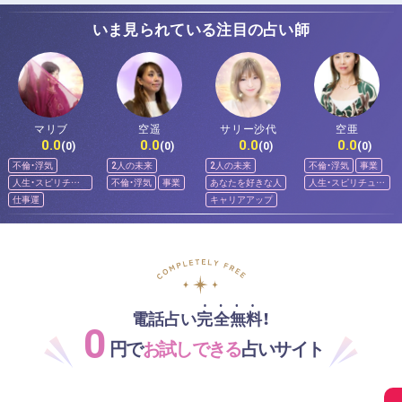
いま見られている注目の占い師
マリブ
空遥
サリー沙代
空亜
0.0
0.0
0.0
0.0
(0)
(0)
(0)
(0)
不倫・浮気
2人の未来
2人の未来
不倫・浮気
事業
人生・スピリチュ
不倫・浮気
事業
あなたを好きな人
人生・スピリチュア
アル
ル
仕事運
キャリアアップ
電話占い完全無料！
0
円で
お試しできる
占いサイト