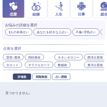
恋愛
結婚
人生
仕事
総
お悩みの詳細を選択
2人の未来占い
あなたを好きな人占い
不倫・浮気占い
出
占術を選択
霊視・透視
四柱推命
キネシオロジー
西洋占星術
タロット
オラクルカード
数秘術
東洋占星術
評価順
閲覧数順
占い歴順
見つかりません。