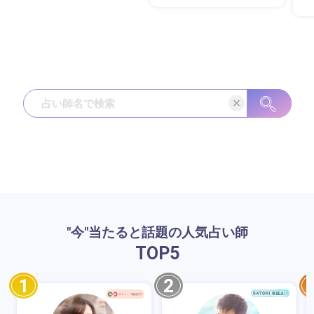
"今"当たると話題の人気占い師
TOP
5
1
2