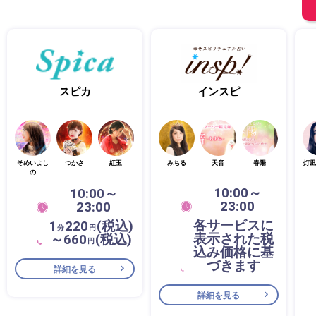
スピカ
インスピ
そめいよし
つかさ
紅玉
みちる
天音
春陽
灯凪
の
10:00～
10:00～
23:00
23:00
各サービスに
1
220
(税込)
分
円
表示された税
～660
(税込)
円
込み価格に基
づきます
詳細を見る
詳細を見る