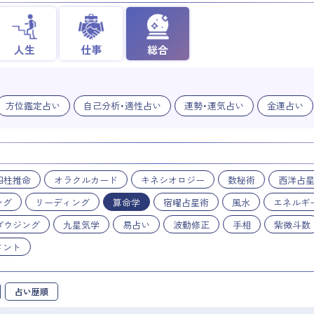
人生
仕事
総合
方位鑑定占い
自己分析・適性占い
運勢・運気占い
金運占い
四柱推命
オラクルカード
キネシオロジー
数秘術
西洋占
ング
リーディング
算命学
宿曜占星術
風水
エネルギ
ダウジング
九星気学
易占い
波動修正
手相
紫微斗数
メント
占い歴順