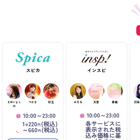
スピカ
インスピ
そめいよし
つかさ
紅玉
みちる
天音
春陽
灯凪
の
10:00～23:00
10:00～23:00
各サービスに
1
220
(税込)
分
円
表示された税
～660
(税込)
円
込み価格に基