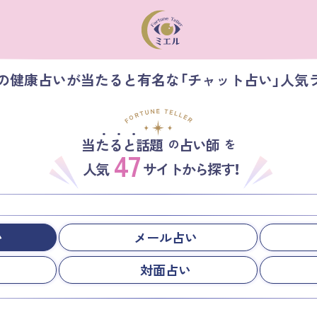
】の健康占いが当たると有名な「チャット占い」人気
当たると話題
占い師
の
を
47
人気
サイトから探す！
い
メール占い
対面占い