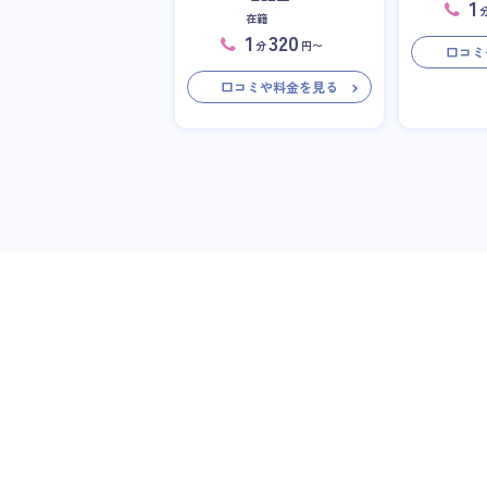
1
在籍
1
320
分
円〜
口コミ
口コミや料金を見る