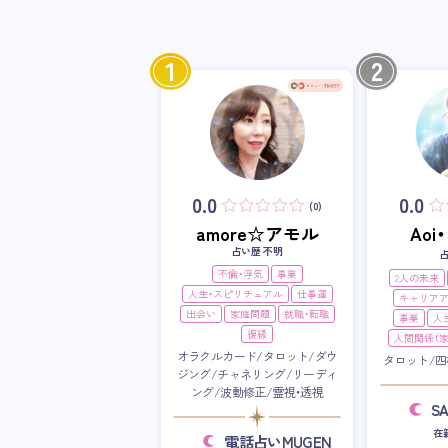
1
2
0.0
0.0
(0)
amore☆アモル
Ao
占い歴 不明
不倫・浮気
事業
2人の未来
人生・スピリチュアル
仕事運
キャリア
出会い
家庭問題
就職・転職
事業
人
復縁
人間関係（家
オラクルカード/タロット/ダウ
タロット/四
ジング/チャネリング/リーディ
ング/波動修正/霊視・透視
S
在
電話占いMUGEN