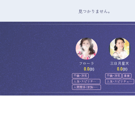
見つかりません。
フローラ
三日月星天
0.0
0.0
(0)
(0)
不倫・浮気
不倫・浮気
事業
人生・スピリチュ
人生・スピリチュア
アル
ル
人間関係（家族・友
人）