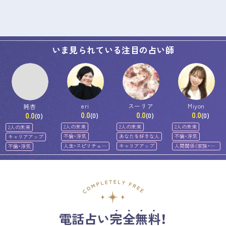
いま見られている注目の占い師
eri
スーリア
Miyon
純杏
0.0
0.0
0.0
0.0
(0)
(0)
(0)
(0)
2人の未来
2人の未来
2人の未来
2人の未来
不倫・浮気
あなたを好きな人
不倫・浮気
キャリアアップ
人生・スピリチュア
キャリアアップ
人間関係（家族・友
不倫・浮気
ル
人）
電話占い完全無料！