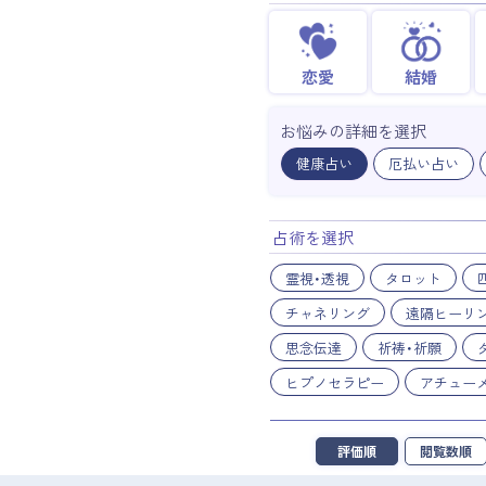
恋愛
結婚
お悩みの詳細を選択
健康占い
厄払い占い
占術を選択
霊視・透視
タロット
チャネリング
遠隔ヒーリ
思念伝達
祈祷・祈願
ヒプノセラピー
アチュー
評価順
閲覧数順