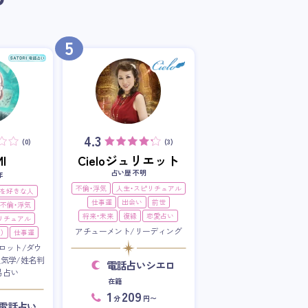
5
4.3
(0)
(3)
I
Cieloジュリエット
占い歴 不明
年
不倫・浮気
人生・スピリチュアル
を好きな人
仕事運
出会い
前世
不倫・浮気
将来・未来
復縁
恋愛占い
リチュアル
アチューメント/リーディング
）
仕事運
ロット/ダウ
星気学/姓名判
電話占いシエロ
易占い
在籍
1
209
分
円〜
RI電話占い