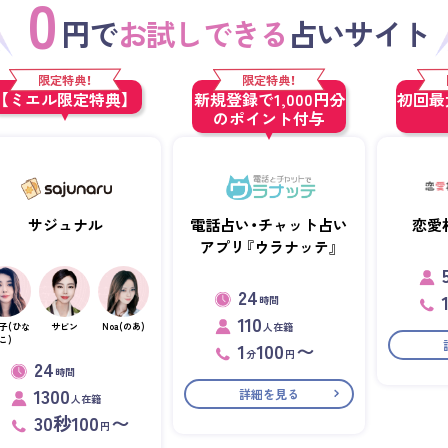
0
円で
お試しできる
占いサイト
限定特典！
限定特典！
【ミエル限定特典】
新規登録で1,000円分
初回最大
のポイント付与
サジュナル
電話占い・チャット占い
恋愛
アプリ『ウラナッテ』
24
時間
110
人在籍
子(ひな
サビン
Noa(のあ)
こ)
1
100
〜
分
円
24
時間
1300
詳細を見る
人在籍
30秒100
〜
円