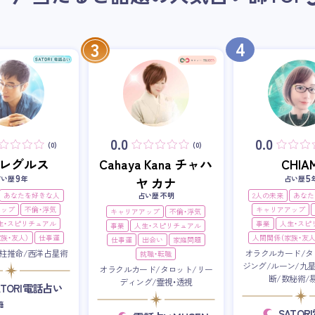
4
3
0.0
0.0
(0)
(0)
i・レグルス
Cahaya Kana チャハ
CHIAM
9
5
占い歴
年
占い歴
ヤ カナ
あなたを好きな人
占い歴 不明
2人の未来
あなた
アップ
不倫・浮気
キャリアアップ
キャリアアップ
不倫・浮気
生・スピリチュアル
事業
人生・スピ
事業
人生・スピリチュアル
族・友人）
仕事運
人間関係（家族・友人
仕事運
出会い
家庭問題
柱推命/西洋占星術
オラクルカード/タ
就職・転職
ジング/ルーン/九
オラクルカード/タロット/リー
断/数秘術/
ディング/霊視・透視
ATORI電話占い
籍
SATO