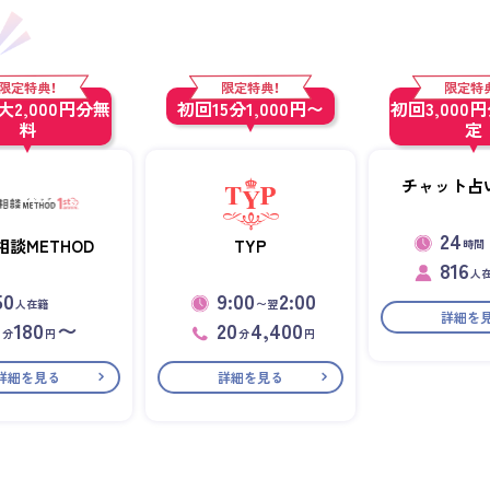
限定特典！
限定特典！
限定特
2,000円分無
初回15分1,000円〜
初回3,000
料
定
チャット占い
24
相談METHOD
TYP
時間
816
人
50
9:00
2:00
人在籍
〜翌
詳細を
1
180
〜
20
4,400
分
円
分
円
詳細を見る
詳細を見る