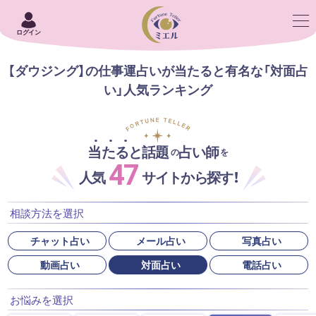
ログイン
【ダウジング】の仕事運占いが当たると有名な「対面占
い」人気ランキング
当たると話題
占い師
の
を
47
人気
サイトから探す！
相談方法を選択
チャット占い
メール占い
写真占い
動画占い
対面占い
電話占い
お悩みを選択