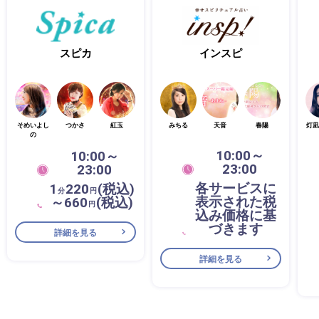
スピカ
インスピ
そめいよし
つかさ
紅玉
みちる
天音
春陽
灯凪
の
10:00～
10:00～
23:00
23:00
各サービスに
1
220
(税込)
分
円
表示された税
～660
(税込)
円
込み価格に基
づきます
詳細を見る
詳細を見る