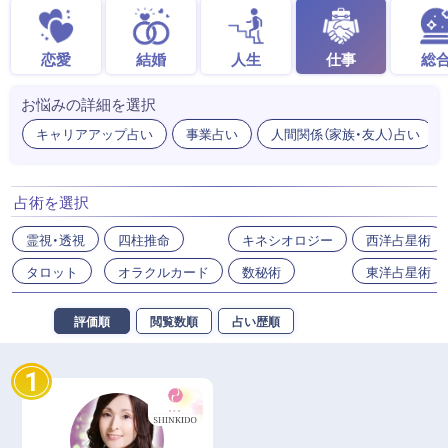
恋愛
結婚
人生
仕事
総
お悩みの詳細を選択
キャリアアップ占い
事業占い
人間関係（家族・友人）占い
占術を選択
霊視・透視
四柱推命
キネシオロジー
西洋占星術
タロット
オラクルカード
数秘術
東洋占星術
評価順
閲覧数順
占い歴順
1