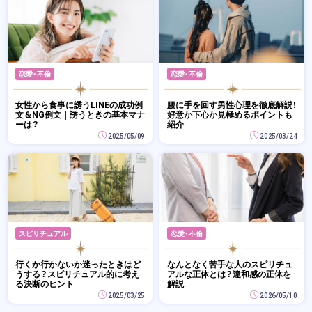
恋愛・不倫
恋愛・不倫
女性から食事に誘うLINEの成功例
腰に手を回す男性心理を徹底解説！
文＆NG例文｜誘うときの基本マナ
好意か下心か見極めるポイントも
ーは？
紹介
2025/05/09
2025/03/24
スピリチュアル
恋愛・不倫
行くか行かないか迷ったときはど
なんとなく苦手な人のスピリチュ
うする？スピリチュアル的に考え
アルな正体とは？違和感の正体を
る決断のヒント
解説
2025/03/25
2026/05/10