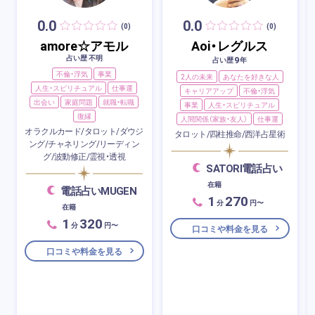
0.0
0.0
(0)
(0)
amore☆アモル
Aoi・レグルス
占い歴 不明
9
占い歴
年
不倫・浮気
事業
2人の未来
あなたを好きな人
人生・スピリチュアル
仕事運
キャリアアップ
不倫・浮気
出会い
家庭問題
就職・転職
事業
人生・スピリチュアル
復縁
人間関係（家族・友人）
仕事運
オラクルカード/タロット/ダウジ
タロット/四柱推命/西洋占星術
ング/チャネリング/リーディン
グ/波動修正/霊視・透視
SATORI電話占い
在籍
電話占いMUGEN
1
270
分
円〜
在籍
1
320
分
円〜
口コミや料金を見る
口コミや料金を見る