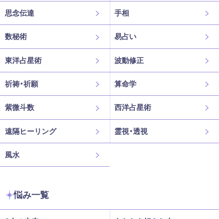
思念伝達
手相
数秘術
易占い
東洋占星術
波動修正
祈祷・祈願
算命学
紫微斗数
西洋占星術
遠隔ヒーリング
霊視・透視
風水
悩み一覧