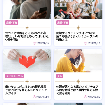
恋愛・不倫
恋愛・不倫
元カノと連絡をとる男の5つの心
同棲するタイミングはいつが正
理！正しい対処法とやってはいけな
解？同棲がうまくいくカップルの
いNG行動
特徴とは
2025/09/29
2025/08/16
スピリチュアル
人生
嫌いな人に起こる6つの拒絶反応
体調が悪くなる家のスピリチュア
とは？自分を整えるスピリチュア
ル的な意味とは？原因や整える浄
ルガイド
化法も紹介
2025/05/09
2025/12/07