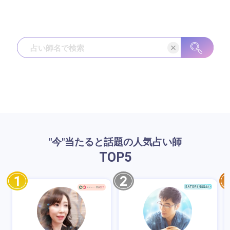
"今"当たると話題の人気占い師
TOP
5
1
2