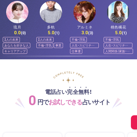
琉月
多軌
アルミネ
桃色橘花
0.0
5.0
3.0
5.0
(0)
(1)
(3)
(1)
2人の未来
2人の未来
不倫・浮気
不倫・浮気
あなたを好きな人
不倫・浮気
事業
人生・スピリチュ
人生・スピリチュ
アル
アル
キャリアアップ
仕事運
人間関係（家族・友
人）
電話占い完全無料！
0
円で
お試しできる
占いサイト