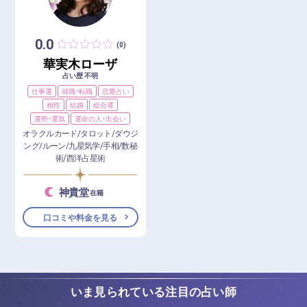
0.0
(0)
華実木ローザ
占い歴 不明
仕事運
就職・転職
恋愛占い
相性
結婚
総合運
運勢・運気
運命の人・出会い
オラクルカード/タロット/ダウジ
ング/ルーン/九星気学/手相/数秘
術/西洋占星術
神貴堂
在籍
口コミや料金を見る
いま見られている注目の占い師