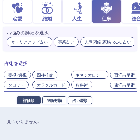
恋愛
結婚
人生
仕事
総
お悩みの詳細を選択
キャリアアップ占い
事業占い
人間関係（家族・友人）占い
占術を選択
霊視・透視
四柱推命
キネシオロジー
西洋占星術
タロット
オラクルカード
数秘術
東洋占星術
評価順
閲覧数順
占い歴順
見つかりません。