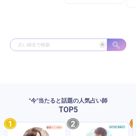
"今"当たると話題の人気占い師
TOP
5
1
2