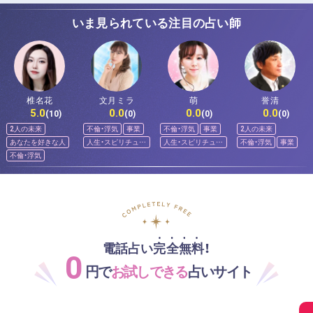
いま見られている注目の占い師
椎名花
文月ミラ
萌
誉清
5.0
0.0
0.0
0.0
(10)
(0)
(0)
(0)
2人の未来
不倫・浮気
事業
不倫・浮気
事業
2人の未来
あなたを好きな人
人生・スピリチュア
人生・スピリチュア
不倫・浮気
事業
ル
ル
不倫・浮気
電話占い完全無料！
0
円で
お試しできる
占いサイト