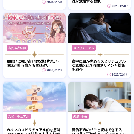
魂が飛躍する習慣
2025/09/25
2025/12/07
当たる占い師
スピリチュアル
縁結びに強い占い師5選！片思い・
夜中に目が覚めるスピリチュアル
復縁が叶う当たる電話占い
な意味とは？時間別サインと対策
を紹介
2026/03/28
2025/02/19
スピリチュアル
恋愛・不倫
カルマのスピリチュアル的な意味
音信不通の相手と復縁できる？占
とは？カルマの法則と人生を好転
いで見る可能性とスピリチュアル