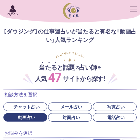
ログイン
【ダウジング】の仕事運占いが当たると有名な「動画占
い」人気ランキング
当たると話題
占い師
の
を
47
人気
サイトから探す！
相談方法を選択
チャット占い
メール占い
写真占い
動画占い
対面占い
電話占い
お悩みを選択