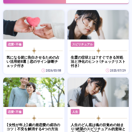
恋愛・不倫
スピリチュアル
気になる彼に告白させるための占
生霊の症状とは？すぐできる対処
い活用術8選｜恋のサイン診断チ
法と浄化のヒント（チェックリスト
ェック付き
付き）
2026/03/08
2025/07/29
恋愛・不倫
人生
【女性が年上】歳の差恋愛の成功の
人生のどん底は魂の目覚めの始ま
コツ｜不安を解消する4つの方法
り！絶望のスピリチュアル的意味と