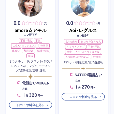
0.0
0.0
(0)
(0)
amore☆アモル
Aoi・レグルス
占い歴 不明
9
占い歴
年
不倫・浮気
事業
2人の未来
あなたを好きな人
人生・スピリチュアル
仕事運
キャリアアップ
不倫・浮気
出会い
家庭問題
就職・転職
事業
人生・スピリチュアル
復縁
人間関係（家族・友人）
仕事運
オラクルカード/タロット/ダウジ
タロット/四柱推命/西洋占星術
ング/チャネリング/リーディン
グ/波動修正/霊視・透視
SATORI電話占い
在籍
電話占いMUGEN
1
270
分
円〜
在籍
1
320
分
円〜
口コミや料金を見る
口コミや料金を見る