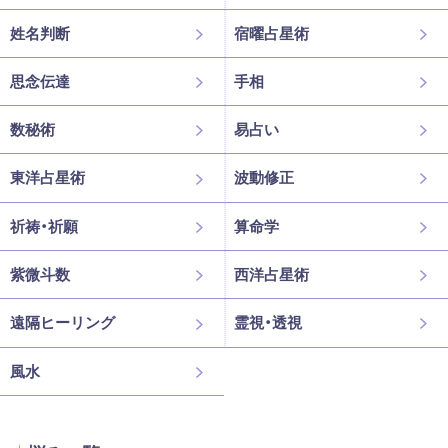
姓名判断
宿曜占星術
思念伝達
手相
数秘術
易占い
東洋占星術
波動修正
祈祷・祈願
算命学
紫微斗数
西洋占星術
遠隔ヒーリング
霊視・透視
風水