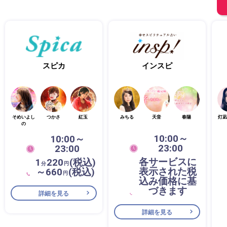
スピカ
インスピ
そめいよし
つかさ
紅玉
みちる
天音
春陽
灯凪
の
10:00～
10:00～
23:00
23:00
各サービスに
1
220
(税込)
分
円
表示された税
～660
(税込)
円
込み価格に基
づきます
詳細を見る
詳細を見る