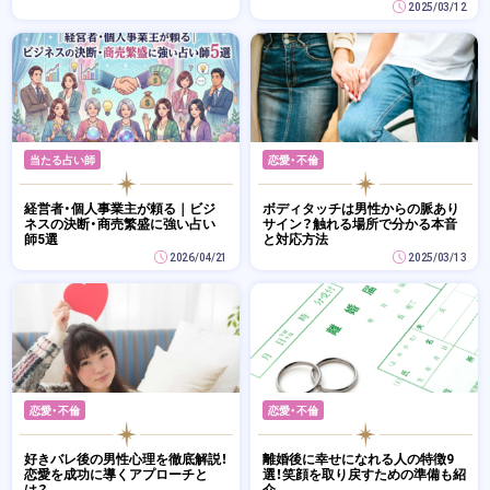
2025/03/12
当たる占い師
恋愛・不倫
経営者・個人事業主が頼る｜ビジ
ボディタッチは男性からの脈あり
ネスの決断・商売繁盛に強い占い
サイン？触れる場所で分かる本音
師5選
と対応方法
2026/04/21
2025/03/13
恋愛・不倫
恋愛・不倫
好きバレ後の男性心理を徹底解説！
離婚後に幸せになれる人の特徴9
恋愛を成功に導くアプローチと
選！笑顔を取り戻すための準備も紹
は？
介