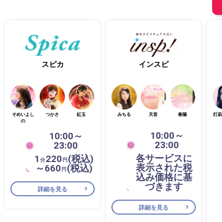
スピカ
インスピ
そめいよし
つかさ
紅玉
みちる
天音
春陽
灯凪
の
10:00～
10:00～
23:00
23:00
各サービスに
1
220
(税込)
分
円
表示された税
～660
(税込)
円
込み価格に基
づきます
詳細を見る
詳細を見る