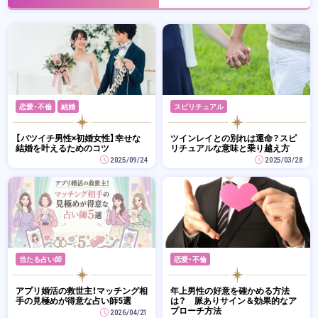
恋愛・不倫
結婚
スピリチュアル
【バツイチ男性×初婚女性】幸せな
ツインレイとの別れは運命？スピ
結婚を叶えるためのコツ
リチュアルな意味と乗り越え方
2025/09/24
2025/03/28
当たる占い師
恋愛・不倫
アプリ婚活の救世主！マッチング相
年上男性の好意を確かめる方法
手の見極めが得意な占い師5選
は？ 脈ありサイン＆効果的なア
プローチ方法
2026/04/21