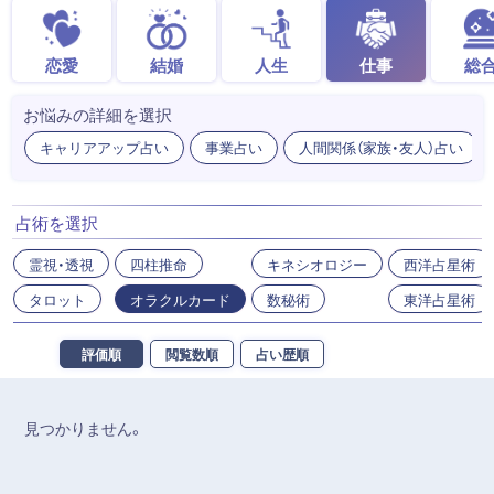
恋愛
結婚
人生
仕事
総
お悩みの詳細を選択
キャリアアップ占い
事業占い
人間関係（家族・友人）占い
占術を選択
霊視・透視
四柱推命
キネシオロジー
西洋占星術
タロット
オラクルカード
数秘術
東洋占星術
評価順
閲覧数順
占い歴順
見つかりません。