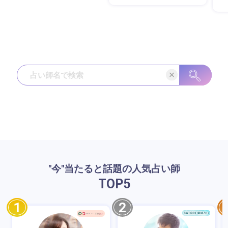
"今"当たると話題の人気占い師
TOP
5
1
2