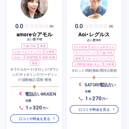
0.0
0.0
(0)
(0)
amore☆アモル
Aoi・レグルス
占い歴 不明
9
占い歴
年
不倫・浮気
事業
2人の未来
あなたを好きな人
人生・スピリチュアル
仕事運
キャリアアップ
不倫・浮気
出会い
家庭問題
就職・転職
事業
人生・スピリチュアル
復縁
人間関係（家族・友人）
仕事運
オラクルカード/タロット/ダウジ
タロット/四柱推命/西洋占星術
ング/チャネリング/リーディン
グ/波動修正/霊視・透視
SATORI電話占い
在籍
電話占いMUGEN
1
270
分
円〜
在籍
1
320
分
円〜
口コミや料金を見る
口コミや料金を見る