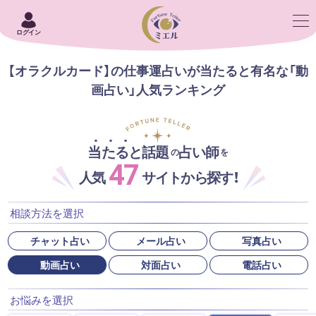
ログイン
【オラクルカード】の仕事運占いが当たると有名な「動
画占い」人気ランキング
当たると話題
占い師
の
を
47
人気
サイトから探す！
相談方法を選択
チャット占い
メール占い
写真占い
動画占い
対面占い
電話占い
お悩みを選択