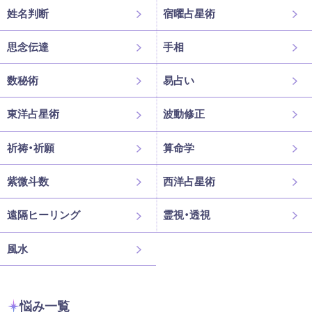
姓名判断
宿曜占星術
思念伝達
手相
数秘術
易占い
東洋占星術
波動修正
祈祷・祈願
算命学
紫微斗数
西洋占星術
遠隔ヒーリング
霊視・透視
風水
悩み一覧