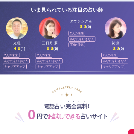
いま見られている注目の占い師
ダウジング＆ス
0.0
ピリットメンタ
(0)
ー佐和
2人の未来
あなたを好きな人
光橙
三日月 夢
祐凛
不倫・浮気
4.0
0.0
0.0
(1)
(0)
(0)
2人の未来
2人の未来
2人の未来
あなたを好きな人
あなたを好きな人
あなたを好きな人
キャリアアップ
キャリアアップ
キャリアアップ
電話占い完全無料！
0
円で
お試しできる
占いサイト