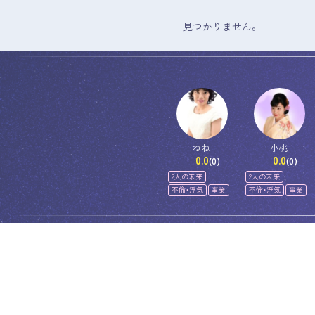
見つかりません。
ねね
小桃
0.0
0.0
(0)
(0)
2人の未来
2人の未来
不倫・浮気
事業
不倫・浮気
事業