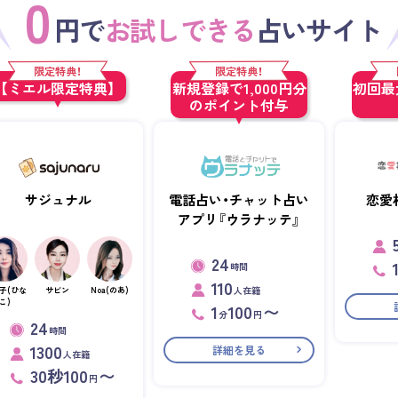
0
円で
お試しできる
占いサイト
限定特典！
限定特典！
【ミエル限定特典】
新規登録で1,000円分
初回最大
のポイント付与
サジュナル
電話占い・チャット占い
恋愛
アプリ『ウラナッテ』
24
時間
110
人在籍
子(ひな
サビン
Noa(のあ)
こ)
1
100
〜
分
円
24
時間
1300
詳細を見る
人在籍
30秒100
〜
円