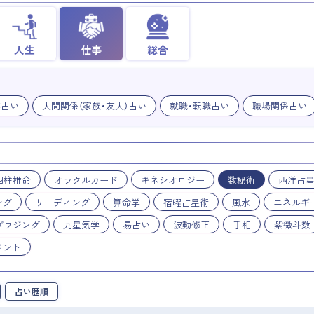
人生
仕事
総合
業占い
人間関係（家族・友人）占い
就職・転職占い
職場関係占い
四柱推命
オラクルカード
キネシオロジー
数秘術
西洋占
ング
リーディング
算命学
宿曜占星術
風水
エネルギ
ダウジング
九星気学
易占い
波動修正
手相
紫微斗数
メント
占い歴順