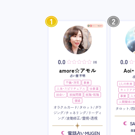
1
2
0.0
0.0
(0)
amore☆アモル
Ao
占い歴 不明
不倫・浮気
事業
2人の未来
人生・スピリチュアル
仕事運
キャリア
出会い
家庭問題
就職・転職
事業
人
復縁
人間関係（家
オラクルカード/タロット/ダウ
タロット/四
ジング/チャネリング/リーディ
ング/波動修正/霊視・透視
S
在
電話占いMUGEN