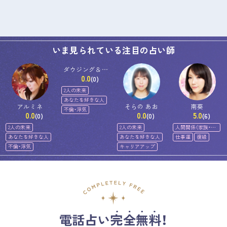
いま見られている注目の占い師
ダウジング＆ス
0.0
ピリットメンタ
(0)
ー佐和
2人の未来
あなたを好きな人
アルミネ
そらの あお
南葵
不倫・浮気
0.0
0.0
5.0
(0)
(0)
(6)
2人の未来
2人の未来
人間関係（家族・友
人）
あなたを好きな人
あなたを好きな人
仕事運
復縁
不倫・浮気
キャリアアップ
電話占い完全無料！