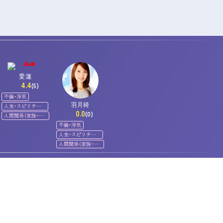
愛蓮
4.4
(5)
不倫・浮気
羽月綺
人生・スピリチュ
0.0
アル
(0)
人間関係（家族・友
人）
不倫・浮気
人生・スピリチュ
アル
人間関係（家族・友
人）