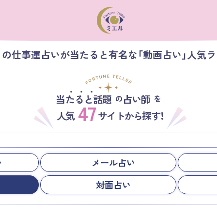
】の仕事運占いが当たると有名な「動画占い」人気
当たると話題
占い師
の
を
47
人気
サイトから探す！
い
メール占い
対面占い