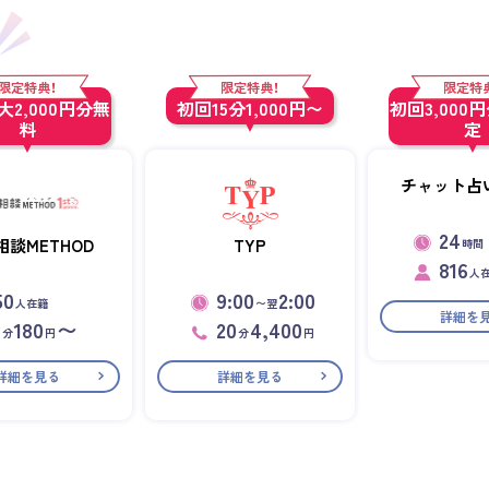
限定特典！
限定特典！
限定特
2,000円分無
初回15分1,000円〜
初回3,000
料
定
チャット占い
24
相談METHOD
TYP
時間
816
人
50
9:00
2:00
人在籍
〜翌
詳細を
1
180
〜
20
4,400
分
円
分
円
詳細を見る
詳細を見る