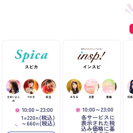
スピカ
インスピ
そめいよし
つかさ
紅玉
みちる
天音
春陽
灯凪
の
10:00～23:00
10:00～23:00
各サービスに
1
220
(税込)
分
円
表示された税
～660
(税込)
円
込み価格に基