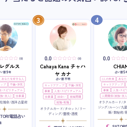
4
3
0.0
0.0
(0)
(0)
i・レグルス
Cahaya Kana チャハ
CHIAM
9
5
占い歴
年
占い歴
ヤ カナ
あなたを好きな人
占い歴 不明
2人の未来
あなた
アップ
不倫・浮気
キャリアアップ
キャリアアップ
不倫・浮気
生・スピリチュアル
事業
人生・スピ
事業
人生・スピリチュアル
族・友人）
仕事運
人間関係（家族・友人
仕事運
出会い
家庭問題
柱推命/西洋占星術
オラクルカード/タ
就職・転職
ジング/ルーン/九
オラクルカード/タロット/リー
断/数秘術/
ディング/霊視・透視
ATORI電話占い
籍
SATO