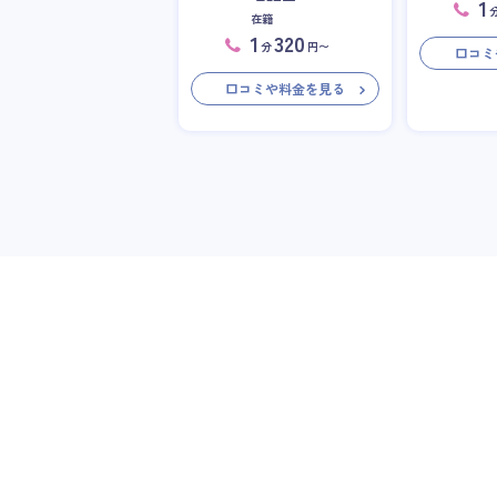
1
在籍
1
320
分
円〜
口コミ
口コミや料金を見る