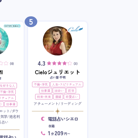
5
4.3
(0)
(3)
I
Cieloジュリエット
占い歴 不明
年
不倫・浮気
人生・スピリチュアル
を好きな人
仕事運
出会い
前世
不倫・浮気
将来・未来
復縁
恋愛占い
リチュアル
アチューメント/リーディング
）
仕事運
ロット/ダウ
星気学/姓名判
電話占いシエロ
易占い
在籍
1
209
分
円〜
RI電話占い