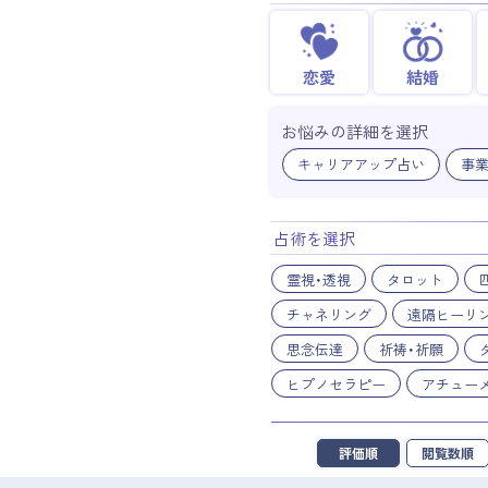
恋愛
結婚
お悩みの詳細を選択
キャリアアップ占い
事
占術を選択
霊視・透視
タロット
チャネリング
遠隔ヒーリ
思念伝達
祈祷・祈願
ヒプノセラピー
アチュー
評価順
閲覧数順