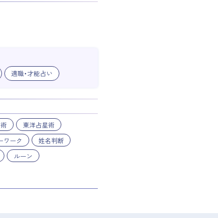
適職・才能占い
星術
東洋占星術
ーワーク
姓名判断
ルーン