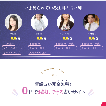
いま見られている注目の占い師
黄鈴
桔梗
アメジスト
八木新
0.0
0.0
0.0
0.0
(0)
(0)
(0)
(0)
2人の未来
不倫・浮気
不倫・浮気
事業
不倫・浮気
事業
あなたを好きな人
人生・スピリチュ
人生・スピリチュア
人生・スピリチュア
アル
ル
ル
キャリアアップ
人間関係（家族・友
人）
電話占い完全無料！
0
円で
お試しできる
占いサイト