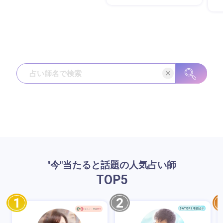
"今"当たると話題の人気占い師
TOP
5
1
2