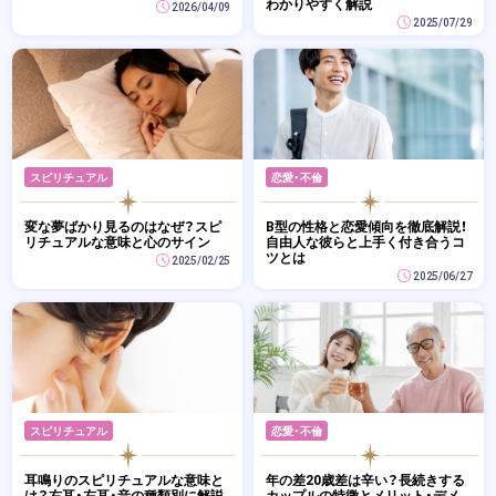
わかりやすく解説
2026/04/09
2025/07/29
スピリチュアル
恋愛・不倫
変な夢ばかり見るのはなぜ？スピ
B型の性格と恋愛傾向を徹底解説！
リチュアルな意味と心のサイン
自由人な彼らと上手く付き合うコ
ツとは
2025/02/25
2025/06/27
スピリチュアル
恋愛・不倫
耳鳴りのスピリチュアルな意味と
年の差20歳差は辛い？長続きする
は？右耳・左耳・音の種類別に解説
カップルの特徴とメリット・デメ