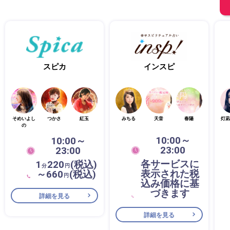
スピカ
インスピ
そめいよし
つかさ
紅玉
みちる
天音
春陽
灯凪
の
10:00～
10:00～
23:00
23:00
各サービスに
1
220
(税込)
分
円
表示された税
～660
(税込)
円
込み価格に基
づきます
詳細を見る
詳細を見る