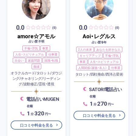
0.0
0.0
(0)
(0)
amore☆アモル
Aoi・レグルス
占い歴 不明
9
占い歴
年
不倫・浮気
事業
2人の未来
あなたを好きな人
人生・スピリチュアル
仕事運
キャリアアップ
不倫・浮気
出会い
家庭問題
就職・転職
事業
人生・スピリチュアル
復縁
人間関係（家族・友人）
仕事運
オラクルカード/タロット/ダウジ
タロット/四柱推命/西洋占星術
ング/チャネリング/リーディン
グ/波動修正/霊視・透視
SATORI電話占い
在籍
電話占いMUGEN
1
270
分
円〜
在籍
1
320
分
円〜
口コミや料金を見る
口コミや料金を見る