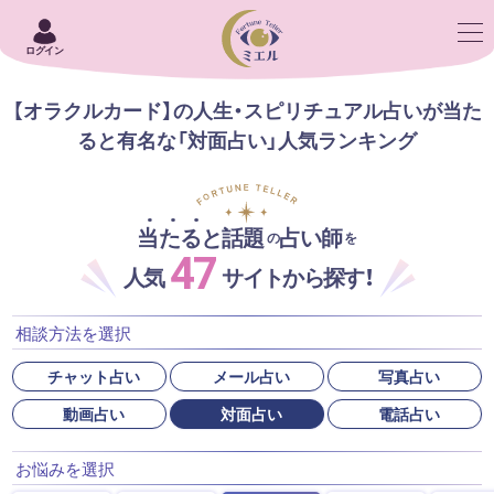
ログイン
【オラクルカード】の人生・スピリチュアル占いが当た
ると有名な「対面占い」人気ランキング
当たると話題
占い師
の
を
47
人気
サイトから探す！
相談方法を選択
チャット占い
メール占い
写真占い
動画占い
対面占い
電話占い
お悩みを選択