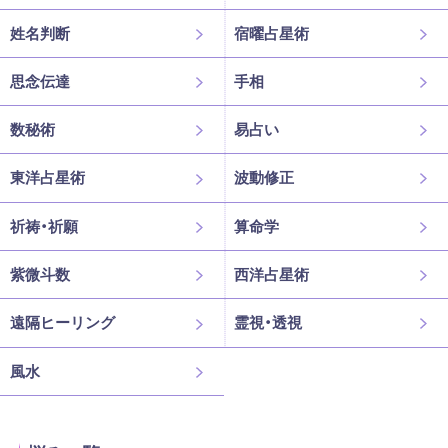
姓名判断
宿曜占星術
思念伝達
手相
数秘術
易占い
東洋占星術
波動修正
祈祷・祈願
算命学
紫微斗数
西洋占星術
遠隔ヒーリング
霊視・透視
風水