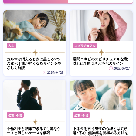
人生
スピリチュアル
カルマが消えるときに起こる3つ
眉間ニキビのスピリチュアルな意
の変化｜魂が軽くなるサインをや
味とは？気づきと浄化のサイン
さしく解説
2025/06/27
2025/04/25
恋愛・不倫
恋愛・不倫
不倫相手と結婚できる？可能なケ
下ネタを言う男性の心理とは？好
ースと難しいケースを解説
意・下心・無神経を見極める方法を