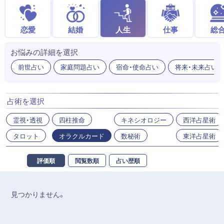
恋愛
結婚
人生
仕事
総
お悩みの詳細を選択
前世占い
家庭問題占い
宿命・使命占い
将来・未来占い
占術を選択
霊視・透視
四柱推命
キネシオロジー
西洋占星術
タロット
オラクルカード
数秘術
東洋占星術
評価順
閲覧数順
占い歴順
見つかりません。