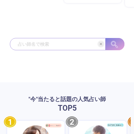
"今"当たると話題の人気占い師
TOP
5
1
2