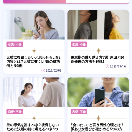
恋愛・不倫
恋愛・不倫
元彼に復縁したいと思わせるLINE
倦怠期の乗り越え方7選！原因と関
内容とは？元彼に響くLINEの成功
係修復の方法を解説！
例とNG例
2025/09/16
2025/02/05
恋愛・不倫
恋愛・不倫
彼の浮気を許すべき？後悔しない
「会いたい」と言う男性心理とは？
ために決断の前に考えるべき5つ
脈ありか遊びか確かめる5つの方