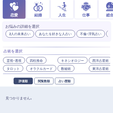
恋愛
結婚
人生
仕事
総
お悩みの詳細を選択
2人の未来占い
あなたを好きな人占い
不倫・浮気占い
出
占術を選択
霊視・透視
四柱推命
キネシオロジー
西洋占星術
タロット
オラクルカード
数秘術
東洋占星術
評価順
閲覧数順
占い歴順
見つかりません。