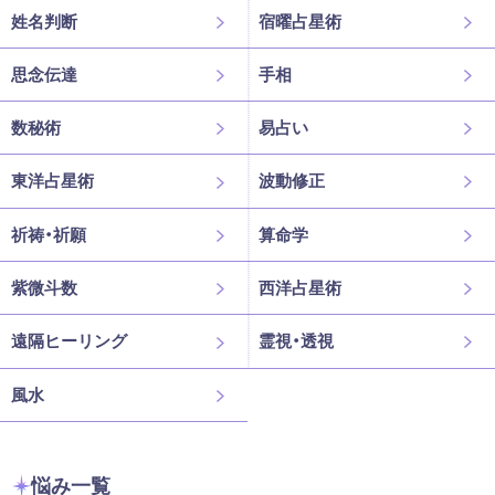
姓名判断
宿曜占星術
思念伝達
手相
数秘術
易占い
東洋占星術
波動修正
祈祷・祈願
算命学
紫微斗数
西洋占星術
遠隔ヒーリング
霊視・透視
風水
悩み一覧