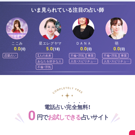
いま見られている注目の占い師
ここみ
星エレグヤマ
ＤＡＮＡ
萌
0.0
5.0
0.0
0.0
(0)
(18)
(0)
(0)
恋愛占い
2人の未来
不倫・浮気
事業
不倫・浮気
事業
あなたを好きな人
人生・スピリチュア
人生・スピリチュア
ル
ル
不倫・浮気
電話占い完全無料！
0
円で
お試しできる
占いサイト