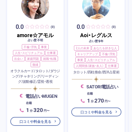
0.0
0.0
(0)
(0)
amore☆アモル
Aoi・レグルス
占い歴 不明
9
占い歴
年
不倫・浮気
事業
2人の未来
あなたを好きな人
人生・スピリチュアル
仕事運
キャリアアップ
不倫・浮気
出会い
家庭問題
就職・転職
事業
人生・スピリチュアル
復縁
人間関係（家族・友人）
仕事運
オラクルカード/タロット/ダウジ
タロット/四柱推命/西洋占星術
ング/チャネリング/リーディン
グ/波動修正/霊視・透視
SATORI電話占い
在籍
電話占いMUGEN
1
270
分
円〜
在籍
1
320
分
円〜
口コミや料金を見る
口コミや料金を見る