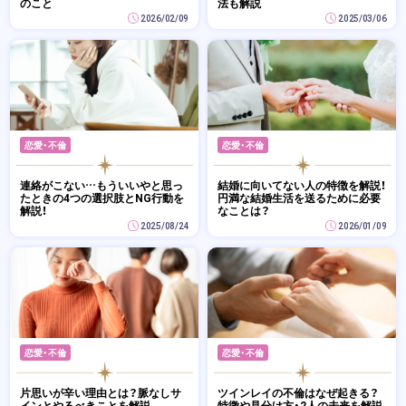
のこと
法も解説
2026/02/09
2025/03/06
恋愛・不倫
恋愛・不倫
連絡がこない…もういいやと思っ
結婚に向いてない人の特徴を解説！
たときの4つの選択肢とNG行動を
円満な結婚生活を送るために必要
解説！
なことは？
2025/08/24
2026/01/09
恋愛・不倫
恋愛・不倫
片思いが辛い理由とは？脈なしサ
ツインレイの不倫はなぜ起きる？
インとやるべきことを解説
特徴や見分け方・2人の未来を解説