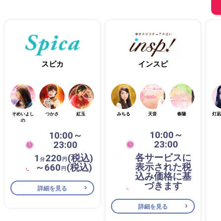
スピカ
インスピ
そめいよし
つかさ
紅玉
みちる
天音
春陽
灯凪
の
10:00～
10:00～
23:00
23:00
各サービスに
1
220
(税込)
分
円
表示された税
～660
(税込)
円
込み価格に基
づきます
詳細を見る
詳細を見る