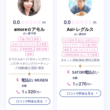
0.0
0.0
(0)
(0)
amore☆アモル
Aoi・レグルス
占い歴 不明
9
占い歴
年
不倫・浮気
事業
2人の未来
あなたを好きな人
人生・スピリチュアル
仕事運
キャリアアップ
不倫・浮気
出会い
家庭問題
就職・転職
事業
人生・スピリチュアル
復縁
人間関係（家族・友人）
仕事運
オラクルカード/タロット/ダウジ
タロット/四柱推命/西洋占星術
ング/チャネリング/リーディン
グ/波動修正/霊視・透視
SATORI電話占い
在籍
電話占いMUGEN
1
270
分
円〜
在籍
1
320
分
円〜
口コミや料金を見る
口コミや料金を見る