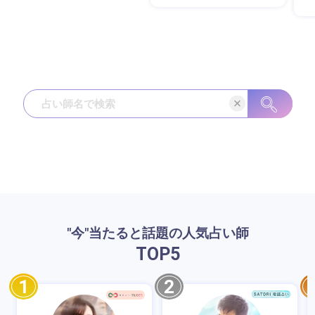
"今"当たると話題の人気占い師
TOP
5
1
2