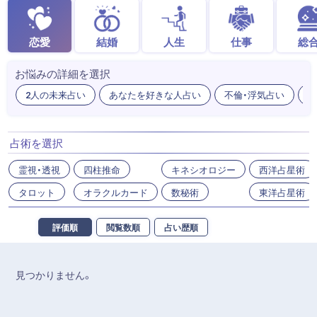
恋愛
結婚
人生
仕事
総
お悩みの詳細を選択
2人の未来占い
あなたを好きな人占い
不倫・浮気占い
出
占術を選択
霊視・透視
四柱推命
キネシオロジー
西洋占星術
タロット
オラクルカード
数秘術
東洋占星術
評価順
閲覧数順
占い歴順
見つかりません。