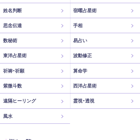
姓名判断
宿曜占星術
思念伝達
手相
数秘術
易占い
東洋占星術
波動修正
祈祷・祈願
算命学
紫微斗数
西洋占星術
遠隔ヒーリング
霊視・透視
風水