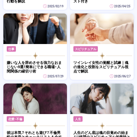
行動を解説
スト付き
2025/02/19
2025/04/25
仕事
スピリチュアル
嫌いな人を辞めさせる強力なおま
ツインレイ女性の覚醒と試練｜魂
じない9選！簡単にできる職場・人
の進化と役割をスピリチュアル視
間関係の縁切り術
点で解説
2025/07/29
2025/06/27
恋愛・不倫
人生
彼は本気？それとも遊び？不倫男
人生のどん底は魂の目覚めの始ま
性の本音とチェックリスト＆今す
り！絶望のスピリチュアル的意味と