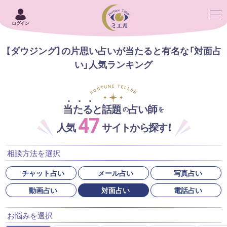
ログイン
【ダウジング】の片思い占いが当たると有名な「対面占
い」人気ランキング
当たると話題
占い師
の
を
47
人気
サイトから探す！
相談方法を選択
チャット占い
メール占い
写真占い
動画占い
対面占い
電話占い
お悩みを選択