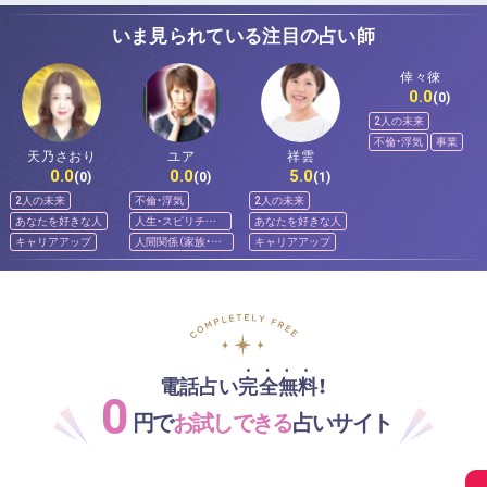
いま見られている注目の占い師
倖々徠
0.0
(0)
2人の未来
不倫・浮気
事業
天乃さおり
ユア
祥雲
0.0
0.0
5.0
(0)
(0)
(1)
2人の未来
不倫・浮気
2人の未来
あなたを好きな人
人生・スピリチュ
あなたを好きな人
アル
キャリアアップ
人間関係（家族・友
キャリアアップ
人）
電話占い完全無料！
0
円で
お試しできる
占いサイト