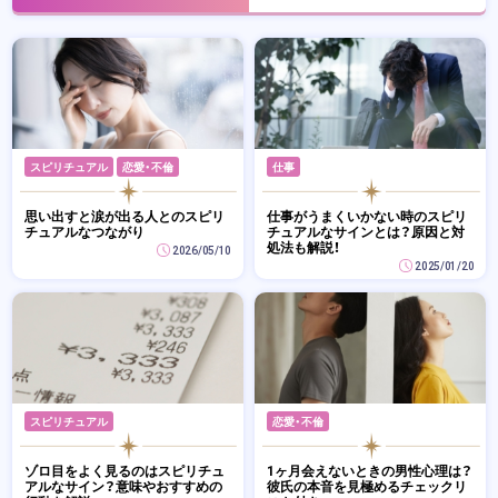
スピリチュアル
恋愛・不倫
仕事
思い出すと涙が出る人とのスピリ
仕事がうまくいかない時のスピリ
チュアルなつながり
チュアルなサインとは？原因と対
処法も解説！
2026/05/10
2025/01/20
スピリチュアル
恋愛・不倫
ゾロ目をよく見るのはスピリチュ
1ヶ月会えないときの男性心理は？
アルなサイン？意味やおすすめの
彼氏の本音を見極めるチェックリ