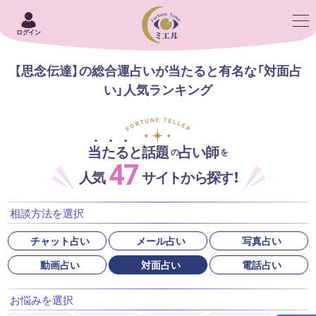
ログイン
【思念伝達】の総合運占いが当たると有名な「対面占
い」人気ランキング
当たると話題
占い師
の
を
47
人気
サイトから探す！
相談方法を選択
チャット占い
メール占い
写真占い
動画占い
対面占い
電話占い
お悩みを選択