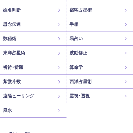
姓名判断
宿曜占星術
思念伝達
手相
数秘術
易占い
東洋占星術
波動修正
祈祷・祈願
算命学
紫微斗数
西洋占星術
遠隔ヒーリング
霊視・透視
風水