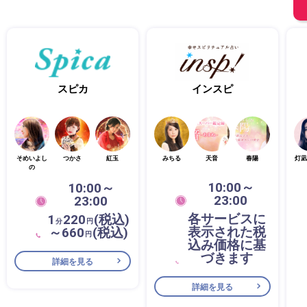
スピカ
インスピ
そめいよし
つかさ
紅玉
みちる
天音
春陽
灯凪
の
10:00～
10:00～
23:00
23:00
各サービスに
1
220
(税込)
分
円
表示された税
～660
(税込)
円
込み価格に基
づきます
詳細を見る
詳細を見る