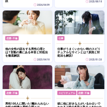
説
2025/08/18
2026/04/09
恋愛・不倫
仕事
他の女性の話をする男性心理と
仕事がうまくいかない時のスピリ
は？言動の裏にある本音と対処法
チュアルなサインとは？原因と対
を徹底解説
処法も解説！
2025/04/18
2025/01/20
恋愛・不倫
スピリチュアル
恋愛・不倫
男性100人に聞いた！離れられない
彼に他に好きな人がいるか占いで
女性の特徴と男性心理とは
わかる？彼の本音と取るべき5つの