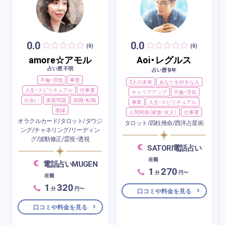
0.0
0.0
(0)
(0)
amore☆アモル
Aoi・レグルス
占い歴 不明
9
占い歴
年
不倫・浮気
事業
2人の未来
あなたを好きな人
人生・スピリチュアル
仕事運
キャリアアップ
不倫・浮気
出会い
家庭問題
就職・転職
事業
人生・スピリチュアル
復縁
人間関係（家族・友人）
仕事運
オラクルカード/タロット/ダウジ
タロット/四柱推命/西洋占星術
ング/チャネリング/リーディン
グ/波動修正/霊視・透視
SATORI電話占い
在籍
電話占いMUGEN
1
270
分
円〜
在籍
1
320
分
円〜
口コミや料金を見る
口コミや料金を見る