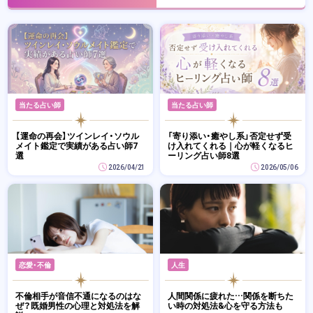
当たる占い師
当たる占い師
【運命の再会】ツインレイ・ソウル
「寄り添い・癒やし系」否定せず受
メイト鑑定で実績がある占い師7
け入れてくれる｜心が軽くなるヒ
選
ーリング占い師8選
2026/04/21
2026/05/06
恋愛・不倫
人生
不倫相手が音信不通になるのはな
人間関係に疲れた…関係を断ちた
ぜ？既婚男性の心理と対処法を解
い時の対処法&心を守る方法も