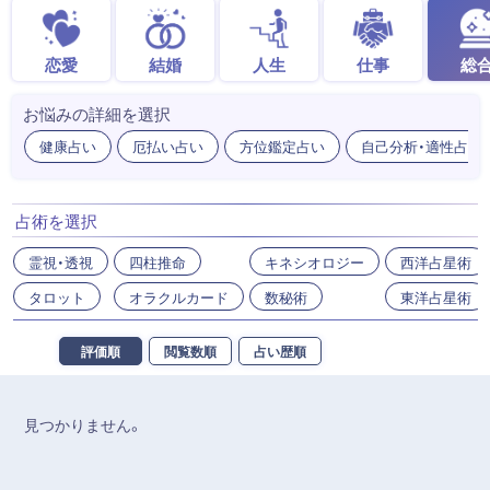
恋愛
結婚
人生
仕事
総
お悩みの詳細を選択
健康占い
厄払い占い
方位鑑定占い
自己分析・適性占い
占術を選択
霊視・透視
四柱推命
キネシオロジー
西洋占星術
タロット
オラクルカード
数秘術
東洋占星術
評価順
閲覧数順
占い歴順
見つかりません。