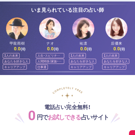
いま見られている注目の占い師
甲龍雨樹
ナオ
祐凛
后優来
0.0
0.0
0.0
0.0
(0)
(0)
(0)
(0)
2人の未来
人生・スピリチュ
2人の未来
2人の未来
アル
あなたを好きな人
人間関係（家族・友
あなたを好きな人
あなたを好きな人
人）
キャリアアップ
仕事運
キャリアアップ
キャリアアップ
電話占い完全無料！
0
円で
お試しできる
占いサイト